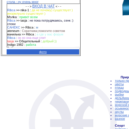
стола - ну очень мног
фото
Прир
только п
цветы
птицы
подводны
рыбки
дельфин
черепахи
морской 
осьминог
акулы
морские 
разное
Спорт