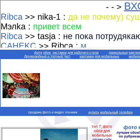
фото
обои,
заставки
для рабочего стола
прикольные
картин
Дружелюбный и Уютный Чат!
картинки для мобильных
мобиль
продажа фото и видео техники
купить
мобильный
телефон
топ 7, фото
фото 
обои для
лучшие обои!
мобильных
по рубрикам
закажи себе