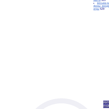
цвета
503
весьма р
фоны, вроде
игры
529