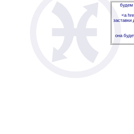
будем 
<a hre
заставки 
она буде