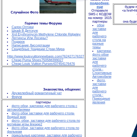
подробнее,
еще
будем п
Отправьте
<a href=ht
Случайное Фото
SMS с КОДОМ
на номер: 1615
партнеры
она буде
Горячие темы Форума
обои
Салон Оптики
заставки
Шкаф В Детскую
для
Xrd Erythromycin Methylene Chloride Ridgeley
рабочего
Леггинсы Или Лосины?
стола на
Подарок
разные
Написание Диссертации
темы
Свадебные Традиции Стран Мира
картинки,
фото обои
Http://www.louisvuittonnewbags.com/762427176327
заставки
Cheap Puma Shoes750588399027
для
Cheap Louis Vuitton Purses437454176476
рабочего
стола -
Спортивные
Автомобили
фото,
заставки
для
Знакомства, общение:
рабочего
Дружелюбный романтичный чат
стола -
Форум
Природные
партнеры
явления
фото обои, картинки для рабочего стола с
автомобилями
фото обои заставки для рабочего стола-
Водный мир
фото, обои, заставки для рабочего стола по
мотивам игры lineage2
фото обои, заставки для рабочего стола по
фильмам
прикольные картинки, заставки для рабочего