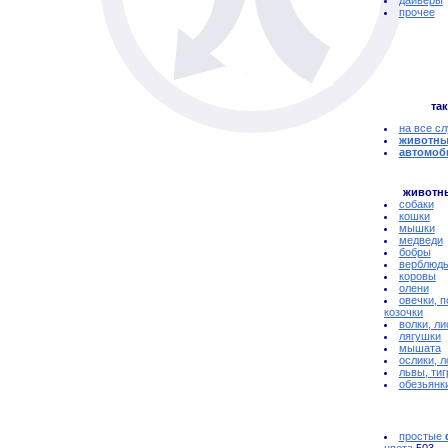
дайверы
прочее
так
на все с
животны
автомоб
животн
собаки
кошки
мышки
медведи
бобры
верблюд
коровы
олени
овечки, п
козочки
волки, ли
лягушки
мышата
ослики, 
львы, ти
обезьянк
простые