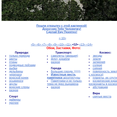
Пошли открытку с этой картинкой!
Дорогому Тебе Человечку!
Сделай Ему Приятно!
<-10>
<5>
<6>
<7>
<8>
<9>
<10>
<11>
<12>
<13>
<14>
Обои, Заставки, Фото:
Природа:
Транспорт:
Космос:
только природа
самолеты (авиация)
звезды
цветы
флот, корабли
земля
птицы
разное
затмения
подводные пейзажи
солнце
рыбки
Города
сияния
дельфины
Большие города :))))))
поверхность земл
черепахи
Известные места,
с космоса)
морской конек
памятники
архитектуры
планеты, их спут
осьминоги
Памятники и не только,
космические кора
акулы
тема не ярко выражена
космонавты в космо
морские слоны
разное
абстракции
разное
Вера
Спорт
святые места
дайверы
прочее