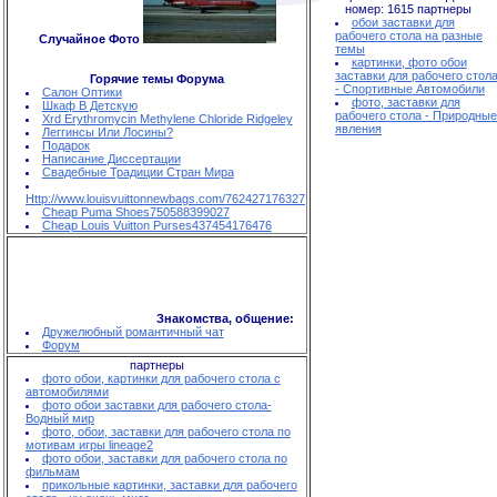
номер: 1615
партнеры
обои заставки для
рабочего стола на разные
Случайное Фото
темы
картинки, фото обои
заставки для рабочего стол
Горячие темы Форума
- Спортивные Автомобили
Салон Оптики
фото, заставки для
Шкаф В Детскую
рабочего стола - Природные
Xrd Erythromycin Methylene Chloride Ridgeley
явления
Леггинсы Или Лосины?
Подарок
Написание Диссертации
Свадебные Традиции Стран Мира
Http://www.louisvuittonnewbags.com/762427176327
Cheap Puma Shoes750588399027
Cheap Louis Vuitton Purses437454176476
Знакомства, общение:
Дружелюбный романтичный чат
Форум
партнеры
фото обои, картинки для рабочего стола с
автомобилями
фото обои заставки для рабочего стола-
Водный мир
фото, обои, заставки для рабочего стола по
мотивам игры lineage2
фото обои, заставки для рабочего стола по
фильмам
прикольные картинки, заставки для рабочего