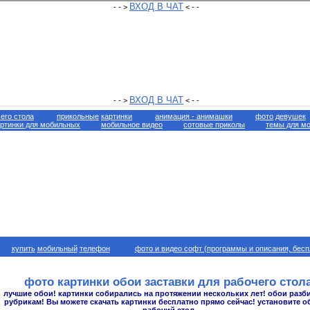
его стола
прикольные
картинки
анимация -
анимашки
фото
девушек
артинки для мобильных
мобильное видео
сотовые приколы
темы для м
купить
мобильный
телефон
фото и видео софт (программы и описания, бесп
фото картинки обои заставки для рабочего стол
лучшие обои! картинки собирались на протяжении нескольких лет! обои разб
рубрикам! Вы можете скачать картинки бесплатно прямо сейчас! установите о