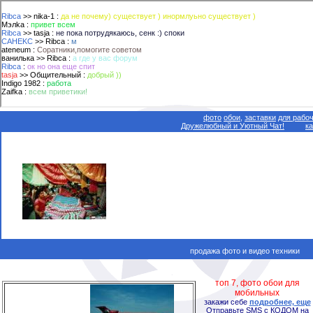
фото
обои,
заставки
для рабоч
Дружелюбный и Уютный Чат!
к
продажа фото и видео техники
топ 7, фото обои для
мобильных
закажи себе
подробнее, еще
Отправьте SMS с КОДОМ на