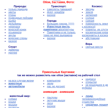
Обои, Заставки, Фото:
Природа:
Транспорт:
Космос:
только природа
самолеты (авиация)
звезды
цветы
флот, корабли
земля
птицы
разное
затмения
подводные пейзажи
солнце
рыбки
Города
сияния
дельфины
Большие города :))))))
поверхность земл
черепахи
Известные места,
с космоса)
морской конек
памятники
архитектуры
планеты, их спут
осьминоги
Памятники и не только,
космические кора
акулы
тема не ярко выражена
космонавты в космо
морские слоны
разное
абстракции
разное
Вера
Спорт
святые места
дайверы
прочее
Прикольные Картинки:
так же можно разместить как обои (заставки) на рабочий стол
надписи
на все случаи жизни
компьютер
открытки
животные
люди
не вошедшее в др
автомобили
нас не догонят
рубрики
анимация - анимашки
животный мир:
люди
,
грызуны
собаки
человекоподобные
летучие мыши
кошки
существа
лоси
мышки
сердечки, поцел
разное
медведи
т.д.