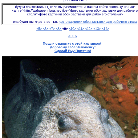
рабочий стол
будем признательны, если вы разместите на вашем сайте кнопочку на нас:
<a href=http://wallpaper.ribca.net/ title="фото картинки обои заставки для рабочего
стола">фото картинки обои заставки для рабочего стола</a>
а
она будет выглядеть вот так:
фото картинки обои заставки для рабочего стола
<5>
<6>
<7>
<8>
<9>
<10>
<11>
<12>
<13>
<14>
<+10>
Пошли открытку с этой картинкой!
Дорогому Тебе Человечку!
Сделай Ему Приятно!