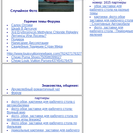
номер: 1615
партнеры
обои заставки для
рабочего стола на разные
Случайное Фото
темы
картинки, фото обои
заставки для рабочего стол
Горячие темы Форума
- Спортивные Автомобили
Салон Оптики
фото, заставки для
Шкаф В Детскую
рабочего стола - Природные
Xrd Erythromycin Methylene Chloride Ridgeley
явления
Леггинсы Или Лосины?
Подарок
Написание Диссертации
Свадебные Традиции Стран Мира
Http://www.louisvuittonnewbags.com/762427176327
Cheap Puma Shoes750588399027
Cheap Louis Vuitton Purses437454176476
Знакомства, общение:
Дружелюбный романтичный чат
Форум
партнеры
фото обои, картинки для рабочего стола с
автомобилями
фото обои заставки для рабочего стола-
Водный мир
фото, обои, заставки для рабочего стола по
мотивам игры lineage2
фото обои, заставки для рабочего стола по
фильмам
прикольные картинки, заставки для рабочего