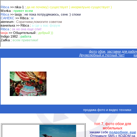
фото
обои,
заставки
для рабоч
Дружелюбный и Уютный Чат!
к
продажа фото и видео техники
топ 7, фото обои для
мобильных
закажи себе
подробнее, еще
Отправьте SMS с КОДОМ на