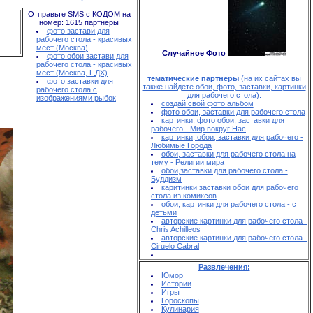
Отправьте SMS с КОДОМ на
номер: 1615
партнеры
фото застави для
рабочего стола - красивых
мест (Москва)
Случайное Фото
фото обои застави для
рабочего стола - красивых
мест (Москва, ЦДХ)
тематические партнеры
(на их сайтах вы
фото заставки для
также найдете обои, фото, заставки, картинки
рабочего стола с
для рабочего стола):
изображениями рыбок
создай свой фото альбом
фото обои, заставки для рабочего стола
картинки, фото обои, заставки для
рабочего - Мир вокруг Нас
картинки, обои, заставки для рабочего -
Любимые Города
обои, заставки для рабочего стола на
тему - Религии мира
обои,заставки для рабочего стола -
Буддизм
каритинки заставки обои для рабочего
стола из комиксов
обои, картинки для рабочего стола - с
детьми
авторские картинки для рабочего стола -
Chris Achilleos
авторские картинки для рабочего стола -
Ciruelo Cabral
Развлечения:
Юмор
Истории
Игры
Гороскопы
Кулинария