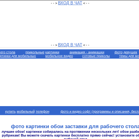
его стола
прикольные
картинки
анимация -
анимашки
фото
девушек
артинки для мобильных
мобильное видео
сотовые приколы
темы для м
купить
мобильный
телефон
фото и видео софт (программы и описания, бесп
фото картинки обои заставки для рабочего стол
лучшие обои! картинки собирались на протяжении нескольких лет! обои разб
рубрикам! Вы можете скачать картинки бесплатно прямо сейчас! установите о