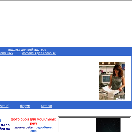
графика
для веб
мастера
обильных
логотипы для сотовых
латно)
форум
каталог
а
фото обои для мобильных
new
иты по
закажи себе
подробнее,
бои на
еще