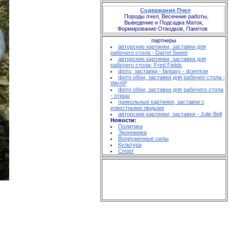
Содержание Пчел
Породы пчел, Весенние работы,
Выведение и Подсадка Маток,
Формирование Отводков, Пакетов
партнеры
авторские картинки, заставки для
рабочего стола - Darrel Sweet
авторские картинки, заставки для
рабочего стола- Fred Fields
фото, заставки - fantasy - фэнтези
фото обои, заставки для рабочео стола -
WinXP
фото обои, заставки для рабочего стола
- птицы
прикольные картинки, заставки с
известными людьми
авторские картинки, заставки - Julie Bell
Новости:
Политика
Экономика
Вооруженные силы
Культура
Спорт