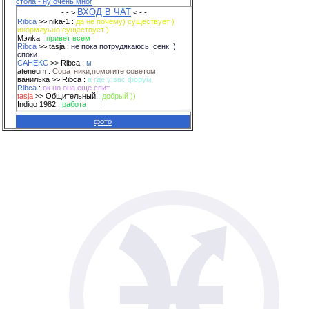
стола - ну очень мног
фото