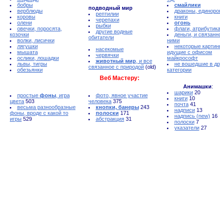
бобры
смайлики
подводный мир
верблюды
драконы, единоро
рептилии
коровы
книги
черепахи
олени
огонь
рыбки
овечки, поросята,
флаги, атрибутик
другие водные
козочки
деньги, и связанн
обитатели
волки, лисички
ними
лягушки
некоторые картин
насекомые
мышата
идущие с офисом
червячки
ослики, лошадки
майкрософт
животный мир
, и все
львы, тигры
не вошедшие в др
связанное с природой
(old)
обезьянки
категории
Веб Мастеру:
Анимашки
:
шарики
20
простые
фоны
, игра
фото, явное участие
книги
10
цвета
503
человека
375
почта
41
весьма разнообразные
кнопки, банеры
243
надписи
13
фоны, вроде с какой то
полоски
171
надпись (new)
16
игры
529
абстракция
31
полоски
7
указатели
27