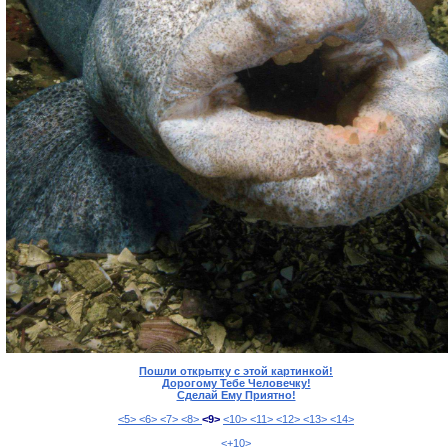
Пошли открытку с этой картинкой!
Дорогому Тебе Человечку!
Сделай Ему Приятно!
<5>
<6>
<7>
<8>
<9>
<10>
<11>
<12>
<13>
<14>
<+10>