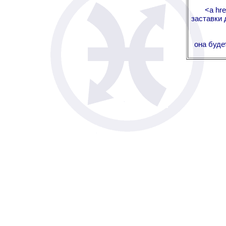
<a hre
заставки 
она буде