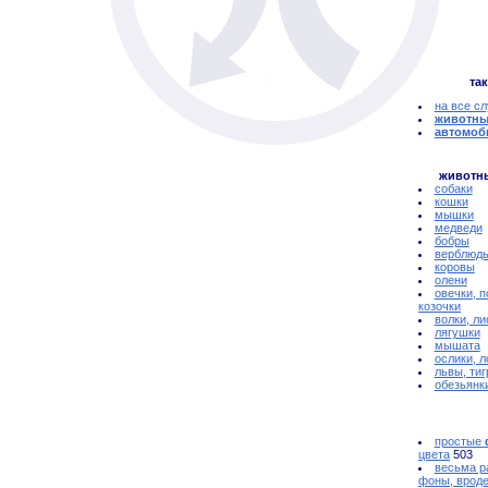
так
на все с
животны
автомоб
животн
собаки
кошки
мышки
медведи
бобры
верблюд
коровы
олени
овечки, п
козочки
волки, ли
лягушки
мышата
ослики, 
львы, ти
обезьянк
простые
цвета
503
весьма р
фоны, вроде