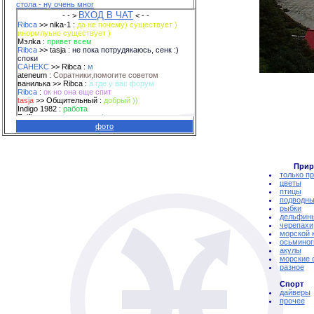
стола - ну очень мног
фото
Прир
только п
цветы
птицы
подводны
рыбки
дельфин
черепахи
морской 
осьминог
акулы
морские 
разное
Спорт
дайверы
прочее