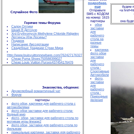
подробнее,
еще
будем п
Отправьте
<a href=ht
Случайное Фото
SMS с КОДОМ
на номер: 1615
партнеры
она буде
Горячие темы Форума
обои
Салон Оптики
заставки
Шкаф В Детскую
для
Xrd Erythromycin Methylene Chloride Ridgeley
рабочего
Леггинсы Или Лосины?
стола на
Подарок
разные
Написание Диссертации
темы
Свадебные Традиции Стран Мира
картинки,
фото обои
Http://www.louisvuittonnewbags.com/762427176327
заставки
Cheap Puma Shoes750588399027
для
Cheap Louis Vuitton Purses437454176476
рабочего
стола -
Спортивные
Автомобили
фото,
заставки
для
Знакомства, общение:
рабочего
Дружелюбный романтичный чат
стола -
Форум
Природные
партнеры
явления
фото обои, картинки для рабочего стола с
автомобилями
фото обои заставки для рабочего стола-
Водный мир
фото, обои, заставки для рабочего стола по
мотивам игры lineage2
фото обои, заставки для рабочего стола по
фильмам
прикольные картинки, заставки для рабочего