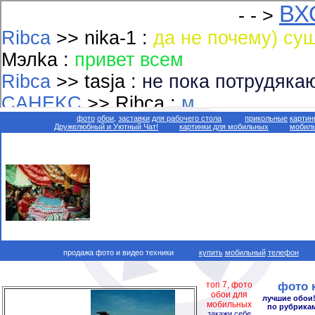
фото
обои,
заставки
для рабочего стола
прикольные
картин
Дружелюбный и Уютный Чат!
картинки для мобильных
мобиль
продажа фото и видео техники
купить
мобильный
телефон
топ 7, фото
фото 
обои для
лучшие обои!
мобильных
по рубрикам
закажи себе