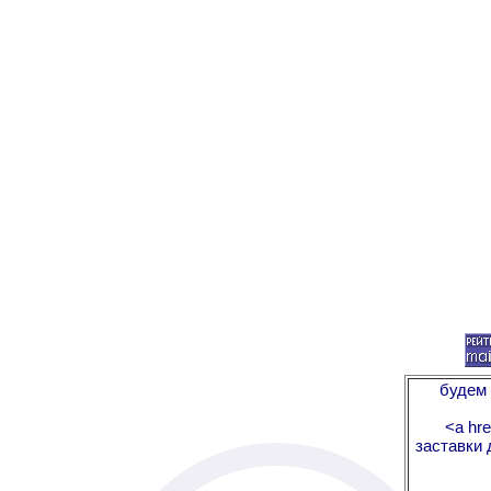
будем 
<a hre
заставки 