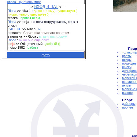
стола - ну очень мног
Прир
только п
фото
цветы
птицы
подводны
рыбки
дельфин
черепахи
морской 
осьминог
акулы
морские 
разное
Спорт
дайверы
прочее
так