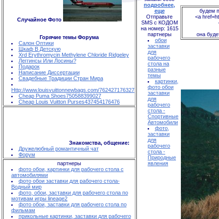
подробнее,
еще
будем п
Отправьте
<a href=ht
Случайное Фото
SMS с КОДОМ
на номер: 1615
партнеры
она буде
Горячие темы Форума
обои
Салон Оптики
заставки
Шкаф В Детскую
для
Xrd Erythromycin Methylene Chloride Ridgeley
рабочего
Леггинсы Или Лосины?
стола на
Подарок
разные
Написание Диссертации
темы
Свадебные Традиции Стран Мира
картинки,
фото обои
Http://www.louisvuittonnewbags.com/762427176327
заставки
Cheap Puma Shoes750588399027
для
Cheap Louis Vuitton Purses437454176476
рабочего
стола -
Спортивные
Автомобили
фото,
заставки
для
Знакомства, общение:
рабочего
Дружелюбный романтичный чат
стола -
Форум
Природные
партнеры
явления
фото обои, картинки для рабочего стола с
автомобилями
фото обои заставки для рабочего стола-
Водный мир
фото, обои, заставки для рабочего стола по
мотивам игры lineage2
фото обои, заставки для рабочего стола по
фильмам
прикольные картинки, заставки для рабочего