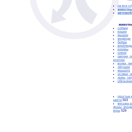
на все с
животны
автомоб
животн
собаки
кошки
мышки
медведи
бобры
верблюд
коровы
олени
овечки, п
козочки
волки, ли
лягушки
мышата
ослики, 
львы, ти
обезьянк
простые
цвета
503
весьма р
фоны, вроде
игры
529