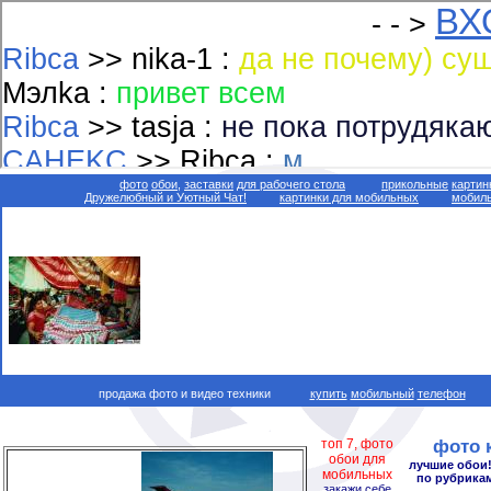
фото
обои,
заставки
для рабочего стола
прикольные
картин
Дружелюбный и Уютный Чат!
картинки для мобильных
мобиль
продажа фото и видео техники
купить
мобильный
телефон
топ 7, фото
фото 
обои для
лучшие обои!
мобильных
по рубрикам
закажи себе