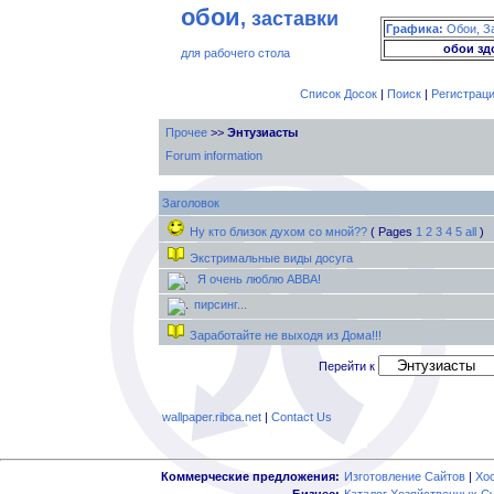
обои
, заставки
Графика:
Обои, З
обои зд
для рабочего стола
Список Досок
|
Поиск
|
Регистрац
Прочее
>>
Энтузиасты
Forum information
Заголовок
Ну кто близок духом со мной??
( Pages
1
2
3
4
5
all
)
Экстримальные виды досуга
Я очень люблю ABBA!
пирсинг...
Заработайте не выходя из Дома!!!
Перейти к
wallpaper.ribca.net
|
Contact Us
Коммерческие предложения:
Изготовление Сайтов
|
Хо