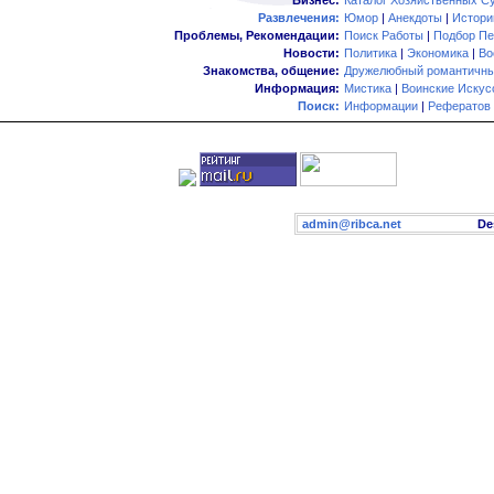
Бизнес:
Каталог Хозяйственных С
Развлечения:
Юмор
|
Анекдоты
|
Истори
Проблемы, Рекомендации:
Поиск Работы
|
Подбор Пе
Новости:
Политика
|
Экономика
|
Во
Знакомства, общение:
Дружелюбный романтичны
Информация:
Мистика
|
Воинские Искус
Поиск:
Информации
|
Рефератов
admin@ribca.net
Desig