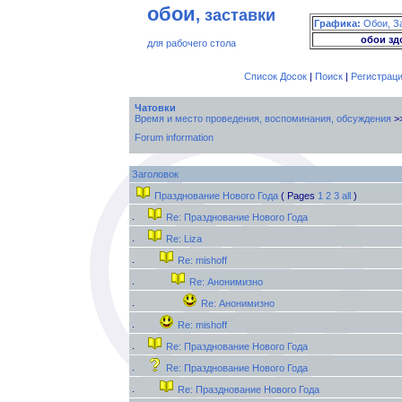
обои
, заставки
Графика:
Обои, З
обои зд
для рабочего стола
Список Досок
|
Поиск
|
Регистрац
Чатовки
Время и место проведения, воспоминания, обсуждения
>
Forum information
Заголовок
Празднование Нового Года
( Pages
1
2
3
all
)
Re: Празднование Нового Года
Re: Liza
Re: mishoff
Re: Анонимизно
Re: Анонимизно
Re: mishоff
Re: Празднование Нового Года
Re: Празднование Нового Года
Re: Празднование Нового Года