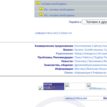
чатовки необходимы
Re: чатовки необходимы
Re: чатовки необходимы
Перейти к
wallpaper.ribca.net
|
Contact Us
Коммерческие предложения:
Изготовление Сайтов
|
Хо
Бизнес:
Каталог Хозяйственных С
Развлечения:
Юмор
|
Анекдоты
|
Истори
Проблемы, Рекомендации:
Поиск Работы
|
Подбор Пе
Новости:
Политика
|
Экономика
|
Во
Знакомства, общение:
Дружелюбный романтичны
Информация:
Мистика
|
Воинские Искус
Поиск:
Информации
|
Рефератов
admin@ribca.net
Desig