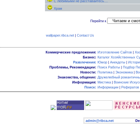
С любимыми не расставайтесь....
Храм
Перейти к
wallpaper.ribca.net
|
Contact Us
Коммерческие предложения:
Изготовление Сайтов
|
Хо
Бизнес:
Каталог Хозяйственных С
Развлечения:
Юмор
|
Анекдоты
|
Истори
Проблемы, Рекомендации:
Поиск Работы
|
Подбор Пе
Новости:
Политика
|
Экономика
|
Во
Знакомства, общение:
Дружелюбный романтичны
Информация:
Мистика
|
Воинские Искус
Поиск:
Информации
|
Рефератов
admin@ribca.net
Desig