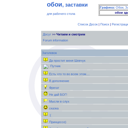
обои
, заставки
Графика:
Обои, З
обои зд
для рабочего стола
Список Досок
|
Поиск
|
Регистрац
Досуг
>>
Читаем и смотрим
Forum information
Заголовок
Да простит меня Шевчук
Путник
Есть что то во всем этом....
В дополнение
Фрегат
Не дай БОГ!
Мысли в слух
сказка
:(
Принцессе)