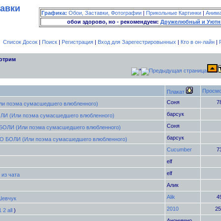
тавки
Графика:
Обои, Заставки, Фотографии
|
Прикольные Картинки
|
Аним
обои здорово, но - рекомендуем:
Дружелюбный и Уютн
Список Досок
|
Поиск
|
Регистрация
|
Вход для Зарегестрировынных
|
Кто в он-лайн
|
отрим
Просмо
Плакат
Cоня
7
и поэма сумасшедшего влюбленного)
барсук
ЛИ (Или поэма сумасшедшего влюбленного)
Cоня
БОЛИ (Или поэма сумасшедшего влюбленного)
барсук
О БОЛИ (Или поэма сумасшедшего влюбленного)
Cucumber
7
elf
elf
 из чата
Алик
Alik
4
Шевчук
2010
25
1
2
all
)
Анонимно