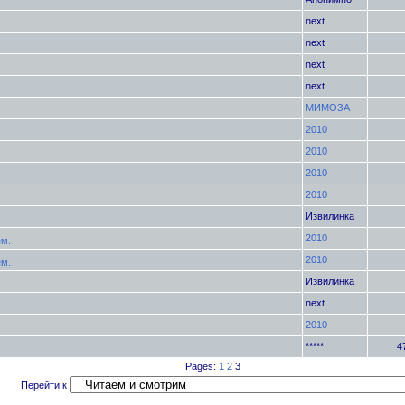
next
next
next
next
МИМОЗА
2010
2010
2010
2010
Извилинка
2010
ем.
2010
ем.
Извилинка
next
2010
*****
4
Pages:
1
2
3
Перейти к