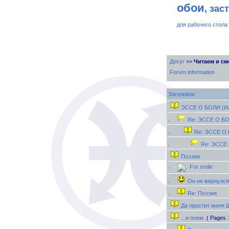
обои
, зас
для рабочего стола
Досуг
>>
Читаем и см
Forum information
Заголовок
ЭССЕ О БОЛИ (Ил
Re: ЭССЕ О БО
Re: ЭССЕ О 
Re: ЭССЕ 
Поэзия
For smile
Он не вернулся
Re: Поэзия
Да простит меня 
...и поем.
( Pages