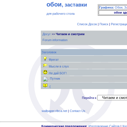
обои
, заставки
Графика:
Обои, З
обои зд
для рабочего стола
Список Досок
|
Поиск
|
Регистрац
Досуг
>>
Читаем и смотрим
Forum information
Заголовок
Фрегат
Мысли в слух
Не дай БОГ!
Путник
:(
Перейти к
wallpaper.ribca.net
|
Contact Us
Коммерческие предложения:
Изготовление Сайтов
|
Хо