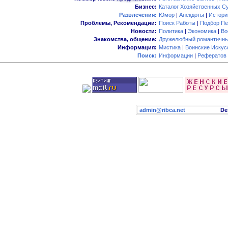
Бизнес:
Каталог Хозяйственных С
Развлечения:
Юмор
|
Анекдоты
|
Истори
Проблемы, Рекомендации:
Поиск Работы
|
Подбор Пе
Новости:
Политика
|
Экономика
|
Во
Знакомства, общение:
Дружелюбный романтичны
Информация:
Мистика
|
Воинские Искус
Поиск:
Информации
|
Рефератов
admin@ribca.net
Desig