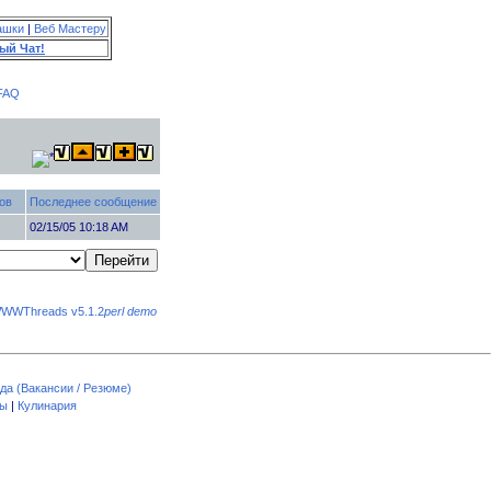
ашки
|
Веб Мастеру
ый Чат!
FAQ
ов
Последнее сообщение
0
02/15/05 10:18 AM
WWThreads v5.1.2
perl demo
да (Вакансии / Резюме)
пы
|
Кулинария