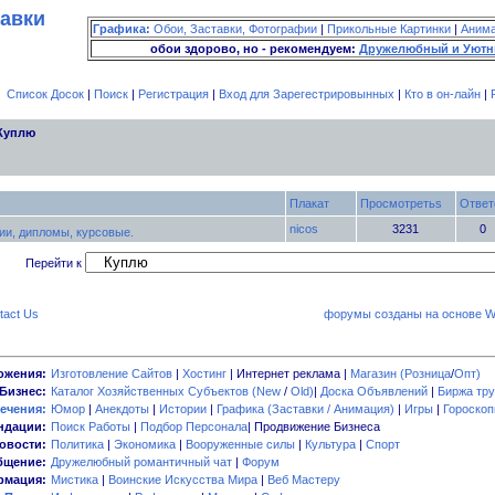
тавки
Графика:
Обои, Заставки, Фотографии
|
Прикольные Картинки
|
Аним
обои здорово, но - рекомендуем:
Дружелюбный и Уютн
Список Досок
|
Поиск
|
Регистрация
|
Вход для Зарегестрировынных
|
Кто в он-лайн
|
Куплю
Плакат
Просмотретьs
Ответ
nicos
3231
и, дипломы, курсовые.
Перейти к
tact Us
форумы созданы на основе W
ожения:
Изготовление Сайтов
|
Хостинг
| Интернет реклама |
Магазин (Розница
/
Опт)
Бизнес:
Каталог Хозяйственных Субъектов (New
/
Old)
|
Доска Объявлений
|
Биржа тру
ечения:
Юмор
|
Анекдоты
|
Истории
|
Графика (Заставки / Анимация)
|
Игры
|
Гороско
ндации:
Поиск Работы
|
Подбор Персонала
| Продвижение Бизнеса
овости:
Политика
|
Экономика
|
Вооруженные силы
|
Культура
|
Спорт
бщение:
Дружелюбный романтичный чат
|
Форум
мация:
Мистика
|
Воинские Искусства Мира
|
Веб Мастеру