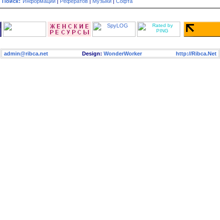
Поиск:
Информации
|
Рефератов
|
Музыки
|
Софта
admin@ribca.net
Design:
WonderWorker
http://Ribca.Net