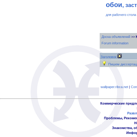
обои
, зас
для рабочего стола
Доска объявлений
>>
Forum information
Заголовок
Пишем диссертаци
wallpaper.ribca.net
|
Con
Коммерческие предл
Развл
Проблемы, Рекоме
Н
Знакомства, о
Инфор