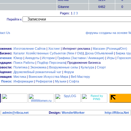
Gitanne
6462
0
Pages: 1
2
3
Перейти к
tact Us
форумы созданы на основе W
ожения:
Изготовление Сайтов
|
Хостинг
| Интернет реклама |
Магазин (Розница
/
Опт)
Бизнес:
Каталог Хозяйственных Субъектов (New
/
Old)
|
Доска Объявлений
|
Биржа тру
ечения:
Юмор
|
Анекдоты
|
Истории
|
Графика (Заставки / Анимация)
|
Игры
|
Гороско
ндации:
Поиск Работы
|
Подбор Персонала
| Продвижение Бизнеса
овости:
Политика
|
Экономика
|
Вооруженные силы
|
Культура
|
Спорт
бщение:
Дружелюбный романтичный чат
|
Форум
мация:
Мистика
|
Воинские Искусства Мира
|
Веб Мастеру
Поиск:
Информации
|
Рефератов
|
Музыки
|
Софта
admin@ribca.net
Design:
WonderWorker
http://Ribca.Net