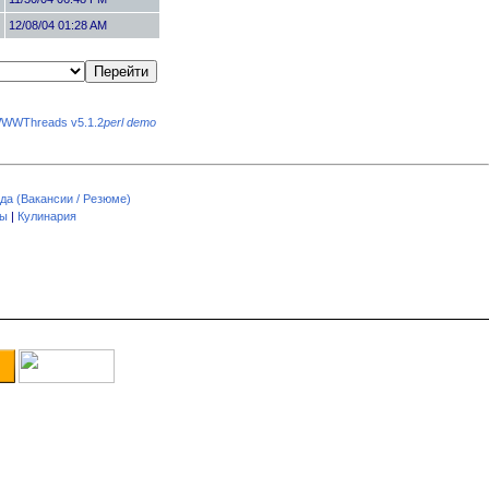
12/08/04 01:28 AM
WWThreads v5.1.2
perl demo
да (Вакансии / Резюме)
пы
|
Кулинария