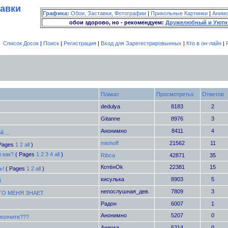
тавки
Графика:
Обои, Заставки, Фотографии
|
Прикольные Картинки
|
Аним
обои здорово, но - рекомендуем:
Дружелюбный и Уютн
Список Досок
|
Поиск
|
Регистрация
|
Вход для Зарегестрировынных
|
Кто в он-лайн
|
Плакат
Просмотретьs
Ответов
dedulya
8183
2
Gitanne
8976
3
Анонимно
8411
4
....
mishoff
21562
11
 Pages
1
2
all
)
 как?
( Pages
1
2
3
4
all
)
Ribca
42871
35
КотёнOk
22381
15
ь!
( Pages
1
2
all
)
кисулька
8903
5
й
непослушная_дев.
7809
3
ТО МЕНЯ ЗНАЕТ
Радон
6007
1
Анонимно
5207
0
 молчите???
Анечка
5214
0