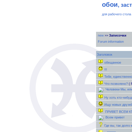
обои
, зас
для рабочего стола
new
>>
Записочки
Forum information
Заголовок
обещанное
!!!
Тебе, единственной
Что позволено?
(
Человеки Мы, или
Ну хоть кто-нибуд
Ищу новых друзе
ПРИВЕТ ВСЕМ К
Всем привет
Где вы, так долго