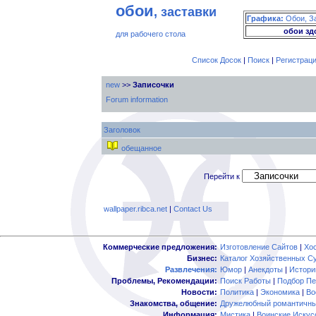
обои
, заставки
Графика:
Обои, З
обои зд
для рабочего стола
Список Досок
|
Поиск
|
Регистрац
new
>>
Записочки
Forum information
Заголовок
обещанное
Перейти к
wallpaper.ribca.net
|
Contact Us
Коммерческие предложения:
Изготовление Сайтов
|
Хо
Бизнес:
Каталог Хозяйственных С
Развлечения:
Юмор
|
Анекдоты
|
Истори
Проблемы, Рекомендации:
Поиск Работы
|
Подбор Пе
Новости:
Политика
|
Экономика
|
Во
Знакомства, общение:
Дружелюбный романтичны
Информация:
Мистика
|
Воинские Искус