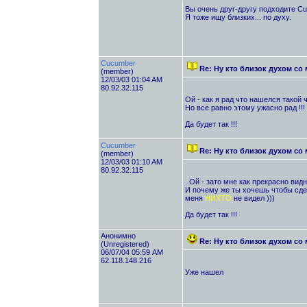
Вы очень друг-другу подходите Cuc
Я тоже ищу близких... по духу.
Cucumber
Re: Ну кто близок духом с
(member)
12/03/03 01:04 AM
80.92.32.115
Ой - как я рад что нашелся такой 
Но все равно этому ужасно рад !!!
Да будет так !!!
Cucumber
Re: Ну кто близок духом с
(member)
12/03/03 01:10 AM
80.92.32.115
..Ой - зато мне как прекрасно видн
И почему же ты хочешь чтобы сдел
меня
НИХТО
не видел )))
Да будет так !!!
Анонимно
Re: Ну кто близок духом с
(Unregistered)
06/07/04 05:59 AM
62.118.148.216
Уже нашел