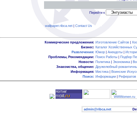
Перейти к
wallpaper.ribca.net
|
Contact Us
Коммерческие предложения:
Изготовление Сайтов
|
Хо
Бизнес:
Каталог Хозяйственных С
Развлечения:
Юмор
|
Анекдоты
|
Истори
Проблемы, Рекомендации:
Поиск Работы
|
Подбор Пе
Новости:
Политика
|
Экономика
|
Во
Знакомства, общение:
Дружелюбный романтичны
Информация:
Мистика
|
Воинские Искус
Поиск:
Информации
|
Рефератов
admin@ribca.net
Desig