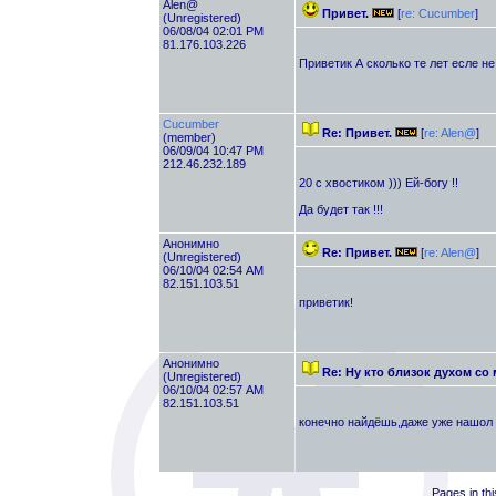
Alen@
Привет.
[
re: Cucumber
]
(Unregistered)
06/08/04 02:01 PM
81.176.103.226
Приветик А сколько те лет есле не
Cucumber
Re: Привет.
[
re: Alen@
]
(member)
06/09/04 10:47 PM
212.46.232.189
20 с хвостиком ))) Ей-богу !!
Да будет так !!!
Анонимно
Re: Привет.
[
re: Alen@
]
(Unregistered)
06/10/04 02:54 AM
82.151.103.51
приветик!
Анонимно
Re: Ну кто близок духом с
(Unregistered)
06/10/04 02:57 AM
82.151.103.51
конечно найдёшь,даже уже нашол
Pages in thi