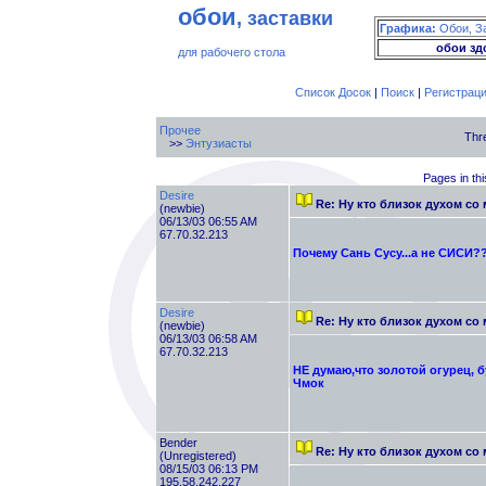
обои
, заставки
Графика:
Обои, З
обои зд
для рабочего стола
Список Досок
|
Поиск
|
Регистрац
Прочее
Thr
>>
Энтузиасты
Pages in thi
Desire
Re: Ну кто близок духом с
(newbie)
06/13/03 06:55 AM
67.70.32.213
Почему Сань Сусу...а не СИСИ?
Desire
Re: Ну кто близок духом с
(newbie)
06/13/03 06:58 AM
67.70.32.213
НЕ думаю,что золотой огурец, бу
Чмок
Bender
Re: Ну кто близок духом с
(Unregistered)
08/15/03 06:13 PM
195.58.242.227