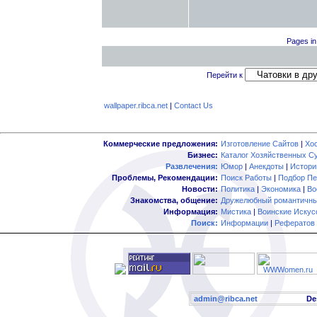
Pages in
Перейти к
wallpaper.ribca.net
|
Contact Us
Коммерческие предложения:
Изготовление Сайтов
|
Хо
Бизнес:
Каталог Хозяйственных С
Развлечения:
Юмор
|
Анекдоты
|
Истори
Проблемы, Рекомендации:
Поиск Работы
|
Подбор Пе
Новости:
Политика
|
Экономика
|
Во
Знакомства, общение:
Дружелюбный романтичны
Информация:
Мистика
|
Воинские Искус
Поиск:
Информации
|
Рефератов
admin@ribca.net
Desig