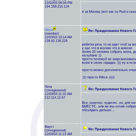
12/02/03 09:04 PM
194.158.215.124
я за Москву:)вот как ты Рыб и сказ
Ribca
Re: Празднование Нового Г
(member)
12/03/03 10:14 AM
139.92.138.229
ребятки речь то не идет чтоб за м
у нас что в москве что в минске
более 20 человек собрать мона, да
на кубане :))
просто почемуб не заарганизовать
всем в своих гарадах :))) ну а если
просто можно дополнительно откр
:))) просто Ribca ;о)))
Лиза
Re: Празднование Нового Г
(Unregistered)
12/03/03 11:10 AM
212.114.12.67
Все, конечно, чудесно...но, для 
ВМЕСТЕ...или же мы хотим собратьс
обсуждать дальше....
Фауст
Re: Празднование Нового Г
(Unregistered)
12/03/03 11:13 AM