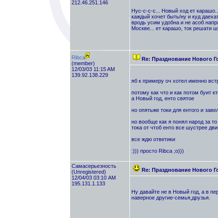
212.46.251.146
Нус-с-с-с... Новый ход ет карашо..
каждый хочет быть/ну и куд даехати
вродь усим удобна и не асоб напря
Москве... ет карашо, ток решати шу
Ribca
Re: Празднование Нового Г
(member)
12/03/03 11:15 AM
139.92.138.229
яб к примеру оч хотел именно вст
потому как что и как потом буит кт
а Новый год, енто святое
но опятьже токи для ентого и заве
но вообще как я понял народ за то
тока от чтоб енто все шустрее двиг
все ждю ответики
:))) просто Ribca ;о)))
Самасерьезность
Re: Празднование Нового Г
(Unregistered)
12/04/03 03:10 AM
195.131.1.133
Ну давайте не в Новый год, а в п
наверное другие-семья,друзья.