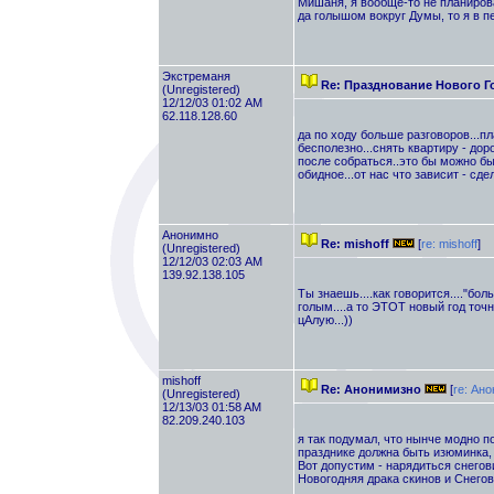
Мишаня, я вообще-то не планирова
да голышом вокруг Думы, то я в пе
Экстреманя
Re: Празднование Нового Г
(Unregistered)
12/12/03 01:02 AM
62.118.128.60
да по ходу больше разговоров...пл
бесполезно...снять квартиру - доро
после собраться..это бы можно был
обидное...от нас что зависит - сде
Анонимно
Re: mishoff
[
re: mishоff
]
(Unregistered)
12/12/03 02:03 AM
139.92.138.105
Ты знаешь....как говорится...."боль
голым....а то ЭТОТ новый год точно
цАлую...))
mishоff
Re: Анонимизно
[
re: Ан
(Unregistered)
12/13/03 01:58 AM
82.209.240.103
я так подумал, что нынче модно п
празднике должна быть изюминка, 
Вот допустим - нарядиться снегови
Новогодняя драка скинов и Снегови