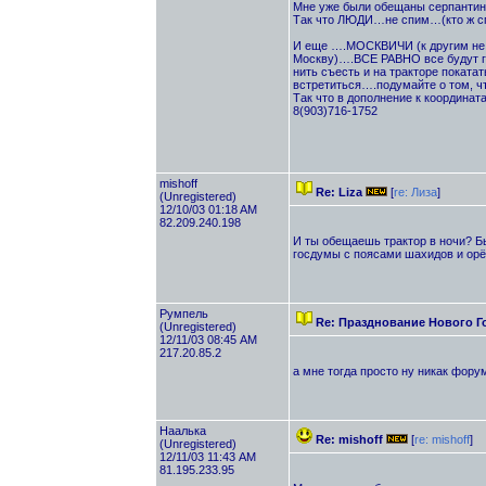
Мне уже были обещаны серпантин 
Так что ЛЮДИ…не спим…(кто ж сп
И еще ….МОСКВИЧИ (к другим не 
Москву)….ВСЕ РАВНО все будут гу
нить съесть и на тракторе поката
встретиться….подумайте о том, чт
Так что в дополнение к координат
8(903)716-1752
mishоff
Re: Liza
[
re: Лиза
]
(Unregistered)
12/10/03 01:18 AM
82.209.240.198
И ты обещаешь трактор в ночи? Бы
госдумы с поясами шахидов и орё
Румпель
Re: Празднование Нового Г
(Unregistered)
12/11/03 08:45 AM
217.20.85.2
а мне тогда просто ну никак форум
Наалька
Re: mishоff
[
re: mishоff
]
(Unregistered)
12/11/03 11:43 AM
81.195.233.95