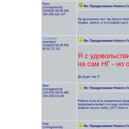
Рысь
Re: Празднование Нового Г
(Unregistered)
12/05/03 00:49 AM
194.158.222.147
Ну да конечно, вот так просто взя
трудно, занято, а то в новый год:))
Cucumber
Re: Празднование Нового Г
(member)
12/06/03 09:28 PM
80.92.32.115
Я с удовольств
на сам НГ - но 
Да будет так !!!
Жан
Re: Празднование Нового Г
(Unregistered)
12/07/03 00:03 AM
194.158.216.68
Ребята если есть конкретные пред
предложить!может кто еще чего!по
можете писать moho_1577.front.ru
Олд
Re: Празднование Нового Г
(Unregistered)