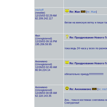
mishoff
Re: Жан
[
re: Жан
]
(newbie)
12/15/03 02:29 AM
82.209.242.117
бегом на минскую ветку и пиши т
Фил
Re: Празднование Нового Г
(Unregistered)
12/20/03 09:16 PM
195.206.59.95
тока ведь 24 часа у всех по разно
Анонимно
Re: Празднование Нового Г
(Unregistered)
12/26/03 02:49 AM
80.94.224.14
обязательно приеду!!!!!!!!!!!!!!!!!!!!
Анонимно
Re: Анонимизно
[
re: mish
(Unregistered)
12/28/03 00:08 AM
62.118.143.35
Ага... тока в костюмах снеговика 
Снегурочки!