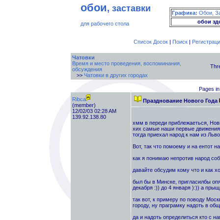
обои
, заставки
Графика:
Обои, З
обои зд
для рабочего стола
Список Досок
|
Поиск
|
Регистрац
Чатовки
Время и место проведения, воспоминания,
Thr
обсуждения
>>
Чатовки в других городах
Pages in
Ribca
Празднование Нового Года
(member)
12/02/03 02:28 AM
139.92.138.80
хмм в переди приблежаеться, Нов
хих самые наши первые движеният 
тогда приехал народ к нам из Льв
Вот, так что помоему и на ентот н
как я понимаю непротив народ соб
давайте обсудим кому что и как х
был бы в Минске, пригласилбы опят
декабря :)) до 4 января ):)) а пры
так вот, к примеру по поводу Мос
городу, ну праграмку надоть в об
да и надоть определиться кто с нам