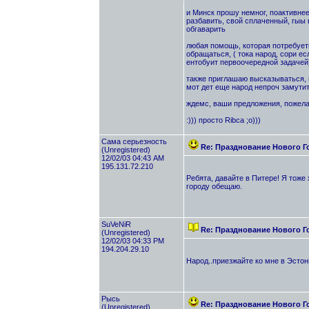
и Минск прошу немног, поактивнее 
разбавить, свой сплаченный, гыы в
обгаварить
любая помощь, которая потребуеть
обращаться, ( тока народ, сори есл
ентобуит первоочередной задачей
также приглашаю высказываться, 
мот дет еще народ непроч замутит
ждемс, ваши предложения, пожелан
:))) просто Ribca ;о)))
Сама серьезность
Re: Празднование Нового Г
(Unregistered)
12/02/03 04:43 AM
195.131.72.210
Ребята, давайте в Питере! Я тоже
городу обещаю.
SuVeNiR
Re: Празднование Нового Г
(Unregistered)
12/02/03 04:33 PM
194.204.29.10
Народ..приезжайте ко мне в Эстонию
Рысь
Re: Празднование Нового Г
(Unregistered)