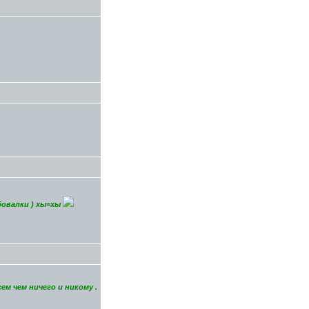
бовалки ) хы=хы
ем чем ничего и никому .