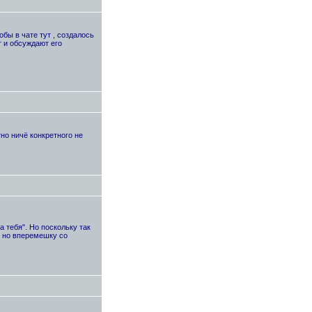
обы в чате тут , создалось
т и обсуждают его
но ничё конкретного не
а тебя". Но поскольку так
я, но вперемешку со