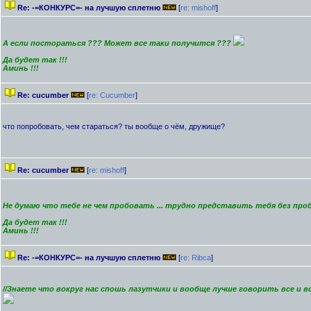
Re: -=КОНКУРС=- на лучшую сплетню
[
re: mishoff
]
А если постораться ??? Может все таки получится ???
Да будет так !!!
Аминь !!!
Re: cucumber
[
re: Cucumber
]
что попробовать, чем стараться? ты вообще о чём, дружище?
Re: cucumber
[
re: mishoff
]
Не думаю что тебе не чем пробовать ... трудно представить тебя без про
Да будет так !!!
Аминь !!!
Re: -=КОНКУРС=- на лучшую сплетню
[
re: Ribca
]
//Знаете что вокруг нас спошь лазутчики и вообще лучше говорить все и вс