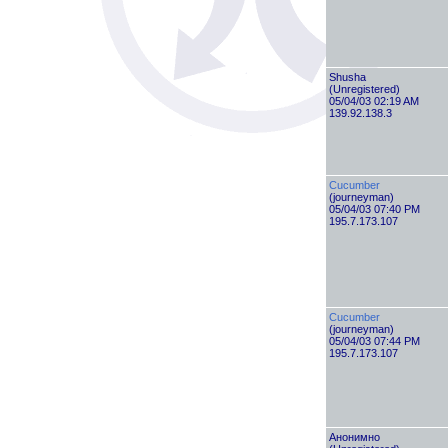
Shusha
(Unregistered)
05/04/03 02:19 AM
139.92.138.3
Cucumber
(journeyman)
05/04/03 07:40 PM
195.7.173.107
Cucumber
(journeyman)
05/04/03 07:44 PM
195.7.173.107
Анонимно