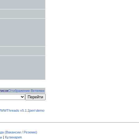
писок
Отображение Ветвями
WWThreads v5.1.2
perl demo
да (Вакансии / Резюме)
пы
|
Кулинария