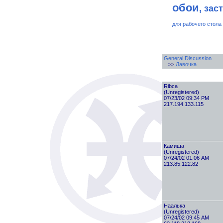
обои
, зас
для рабочего стола
General Discussion
>>
Лавочка
Ribca
(Unregistered)
07/23/02 09:34 PM
217.194.133.115
Камиша
(Unregistered)
07/24/02 01:06 AM
213.85.122.82
Наалька
(Unregistered)
07/24/02 09:45 AM