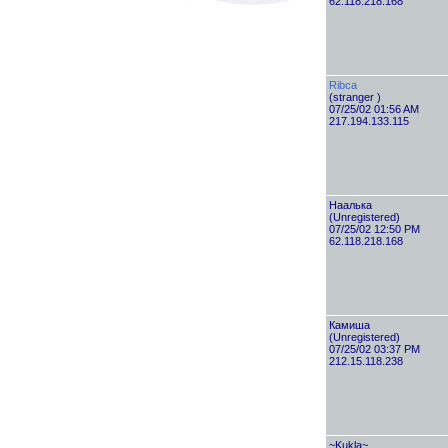
62.118.218.168
Ribca
(stranger )
07/25/02 01:56 AM
217.194.133.115
Наалька
(Unregistered)
07/25/02 12:50 PM
62.118.218.168
Камиша
(Unregistered)
07/25/02 03:37 PM
212.15.118.238
~Kukla~