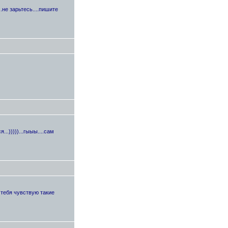
..не зарьтесь....пишите
..)))))...гыыы....сам
о тебя чувствую такие