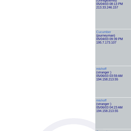
(Unregistered)
05/04/03 08:13 PM
213.33.246.157
Cucumber
(journeyman)
05/04/03 09:39 PM
195.7.173.107
mishoff
(stranger )
05/06/03 03:59 AM
194.158.213.55
mishoff
(stranger )
05/06/03 04:23 AM
194.158.213.55