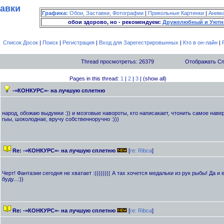
тавки
Графика:
Обои, Заставки, Фотографии
|
Прикольные Картинки
|
Аним
обои здорово, но - рекомендуем:
Дружелюбный и Уютн
Список Досок
|
Поиск
|
Регистрация
|
Вход для Зарегестрировынных
|
Кто в он-лайн
|
Thread просмотретьs: 26379
Отображать С
Pages in this thread:
1
|
2
|
3
| (show all)
-=КОНКУРС=- на лучшую сплетню
народ, обожаю выдумки :)) и мозговые навороты, кто написакает, чтонить самое наве
гыы, шоколоднае, вручу собственноручно :)))
Re: -=КОНКУРС=- на лучшую сплетню
[
re: Ribca
]
Черт! Фантазии сегодня не хватает :(((((((( А тах хочется медальки из рук рыбы! Да и е
буду...:))
Re: -=КОНКУРС=- на лучшую сплетню
[
re: Ribca
]