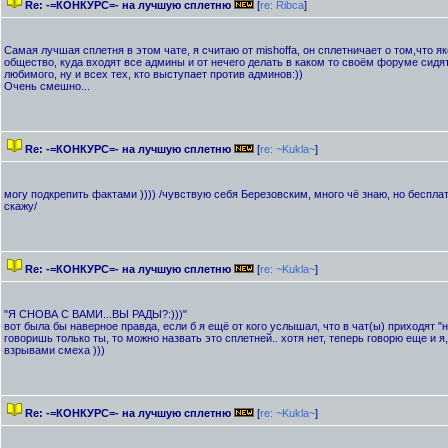
Re: -=КОНКУРС=- на лучшую сплетню
[
re: Ribca
]
Самая лучшая сплетня в этом чате, я считаю от mishoffa, он сплетничает о том,что як
общество, куда входят все админы и от нечего делать в каком то своём форуме сидя
любимого, ну и всех тех, кто выступает против админов:))
Очень смешно...
Re: -=КОНКУРС=- на лучшую сплетню
[
re: ~Kukla~
]
могу подкрепить фактами )))) /чувствую себя Березовским, много чё знаю, но бесплат
скажу/
Re: -=КОНКУРС=- на лучшую сплетню
[
re: ~Kukla~
]
"Я СНОВА С ВАМИ...ВЫ РАДЫ?:)))"
вот была бы наверное правда, если б я ещё от кого услышал, что в чат(ы) приходят "н
говоришь только ты, то можно назвать это сплетней.. хотя нет, теперь говорю еще и 
взрывами смеха )))
Re: -=КОНКУРС=- на лучшую сплетню
[
re: ~Kukla~
]