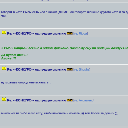
говорят в чате Рыбы есть чел с ником ,ЛОМО, он говорят, шпион с другого чата и за 
чат.
Re: -=КОНКУРС=- на лучшую сплетню
[
re: Ribca
]
У Рыбы жабры и легкие в одном флаконе. Поэтому ему ни вода ,ни воздух НИ
Да будет так !!!
Аминь !!!
Re: -=КОНКУРС=- на лучшую сплетню
[
re: Shusha
]
ну можешь огород мне вскапать...
Re: -=КОНКУРС=- на лучшую сплетню
[
re: Анонимно
]
много чести рыбе и его чату, чтоб шпионить и ломать ))) тем более за деньги )))