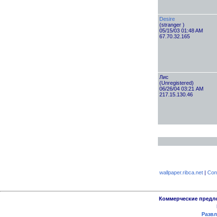
Desire
(stranger )
05/15/03 01:48 AM
67.70.32.165
Лис
(Unregistered)
06/26/04 03:21 AM
217.15.130.46
wallpaper.ribca.net
|
Con
Коммерческие предл
Развл