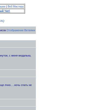
ашки
|
Веб Мастеру
ый Чат!
FAQ
писок
Отображение Ветвями
рнутое, с меня медалька,
ще лчно.....ночь спать не