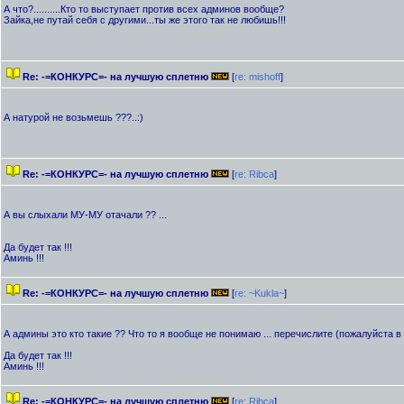
А что?..........Кто то выступает против всех админов вообще?
Зайка,не путай себя с другими...ты же этого так не любишь!!!
Re: -=КОНКУРС=- на лучшую сплетню
[
re: mishоff
]
А натурой не возьмешь ???..:)
Re: -=КОНКУРС=- на лучшую сплетню
[
re: Ribca
]
А вы слыхали МУ-МУ отачали ?? ...
Да будет так !!!
Аминь !!!
Re: -=КОНКУРС=- на лучшую сплетню
[
re: ~Kukla~
]
А админы это кто такие ?? Что то я вообще не понимаю ... перечислите (пожалуйста в
Да будет так !!!
Аминь !!!
Re: -=КОНКУРС=- на лучшую сплетню
[
re: Ribca
]