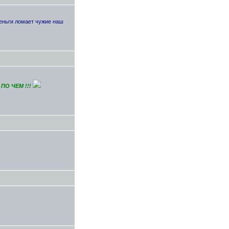
деньги ломает чужие наш
 ПО ЧЕМ !!!