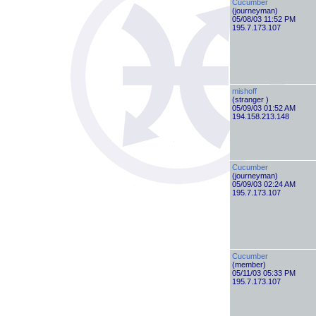
Cucumber
(journeyman)
05/08/03 11:52 PM
195.7.173.107
mishoff
(stranger )
05/09/03 01:52 AM
194.158.213.148
Cucumber
(journeyman)
05/09/03 02:24 AM
195.7.173.107
Cucumber
(member)
05/11/03 05:33 PM
195.7.173.107