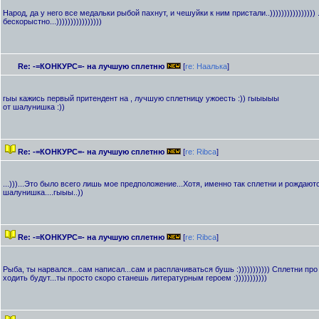
Народ, да у него все медальки рыбой пахнут, и чешуйки к ним пристали..)))))))))))))))) 
бескорыстно...))))))))))))))))
Re: -=КОНКУРС=- на лучшую сплетню
[
re: Наалька
]
гыы кажись первый притендент на , лучшую сплетницу ужоесть :)) гыыыыы
от шалунишка :))
Re: -=КОНКУРС=- на лучшую сплетню
[
re: Ribca
]
...)))...Это было всего лишь мое предположение...Хотя, именно так сплетни и рождаются.
шалунишка....гыыы..))
Re: -=КОНКУРС=- на лучшую сплетню
[
re: Ribca
]
Рыба, ты нарвался...сам написал...сам и расплачиваться бушь :))))))))))) Сплетни пр
ходить будут...ты просто скоро станешь литературным героем :)))))))))))