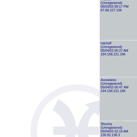
(Unregistered)
05/03/03 09:17 PM
67.68.227.106
mishоff
(Unregistered)
05/04/03 00:27 AM
194.158.221.166
Анонимно
(Unregistered)
05/04/03 00:47 AM
194.158.221.166
Shusha
(Unregistered)
05/04/03 02:15 AM
139.92.138.3