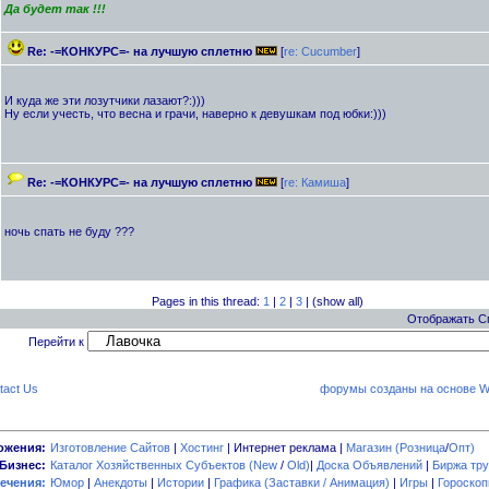
Да будет так !!!
Re: -=КОНКУРС=- на лучшую сплетню
[
re: Cucumber
]
И куда же эти лозутчики лазают?:)))
Ну если учесть, что весна и грачи, наверно к девушкам под юбки:)))
Re: -=КОНКУРС=- на лучшую сплетню
[
re: Камиша
]
ночь спать не буду ???
Pages in this thread:
1
|
2
|
3
| (show all)
Отображать С
Перейти к
tact Us
форумы созданы на основе W
ожения:
Изготовление Сайтов
|
Хостинг
| Интернет реклама |
Магазин (Розница
/
Опт)
Бизнес:
Каталог Хозяйственных Субъектов (New
/
Old)
|
Доска Объявлений
|
Биржа тру
ечения:
Юмор
|
Анекдоты
|
Истории
|
Графика (Заставки / Анимация)
|
Игры
|
Гороско