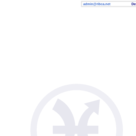
admin@ribca.net
Desig