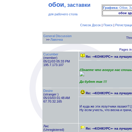
обои
, заставки
Графика:
Обои, З
обои зд
для рабочего стола
Список Досок
|
Поиск
|
Регистрац
General Discussion
Thr
>>
Лавочка
Pages in
Cucumber
Re: -=КОНКУРС=- на лучшу
(member)
05/11/03 05:33 PM
195.7.173.107
//Знаете что вокруг нас спошь
Да будет так !!!
Desire
Re: -=КОНКУРС=- на лучшу
(stranger )
05/15/03 01:48 AM
67.70.32.165
И куда же эти лозутчики лазают?:)
Ну если учесть, что весна и грачи
Лис
Re: -=КОНКУРС=- на лучшу
(Unregistered)