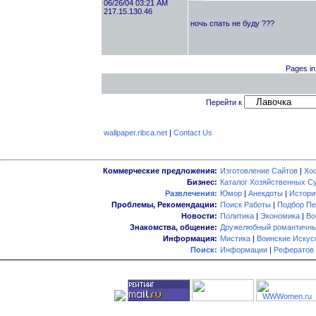
06/26/04 03:21 AM
217.15.130.46
ночь спать не буду ???
Pages in
Перейти к
wallpaper.ribca.net
|
Contact Us
Коммерческие предложения:
Изготовление Сайтов
|
Хо
Бизнес:
Каталог Хозяйственных С
Развлечения:
Юмор
|
Анекдоты
|
Истори
Проблемы, Рекомендации:
Поиск Работы
|
Подбор Пе
Новости:
Политика
|
Экономика
|
Во
Знакомства, общение:
Дружелюбный романтичны
Информация:
Мистика
|
Воинские Искус
Поиск:
Информации
|
Рефератов