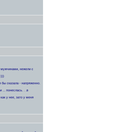
с мужчинами, нежели с
)))
я бы сказала - напряженно.
... понеслась. . .в
как у нее, зато у меня