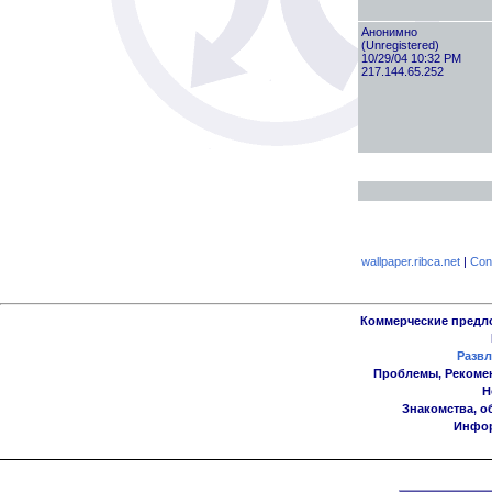
Анонимно
(Unregistered)
10/29/04 10:32 PM
217.144.65.252
wallpaper.ribca.net
|
Con
Коммерческие предл
Развл
Проблемы, Рекоме
Н
Знакомства, о
Инфор