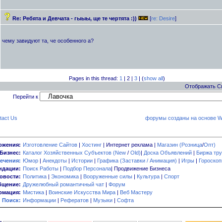
Re: Ребята и Девчата - гыыы, ще те чертята :))
[
re: Desire
]
чему завидуют та, че особенного а?
Pages in this thread:
1
| 2 |
3
| (
show all
)
Отображать С
Перейти к
tact Us
форумы созданы на основе W
ожения:
Изготовление Сайтов
|
Хостинг
| Интернет реклама |
Магазин (Розница
/
Опт)
Бизнес:
Каталог Хозяйственных Субъектов (New
/
Old)
|
Доска Объявлений
|
Биржа тру
ечения:
Юмор
|
Анекдоты
|
Истории
|
Графика (Заставки / Анимация)
|
Игры
|
Гороско
ндации:
Поиск Работы
|
Подбор Персонала
| Продвижение Бизнеса
овости:
Политика
|
Экономика
|
Вооруженные силы
|
Культура
|
Спорт
бщение:
Дружелюбный романтичный чат
|
Форум
мация:
Мистика
|
Воинские Искусства Мира
|
Веб Мастеру
Поиск:
Информации
|
Рефератов
|
Музыки
|
Софта