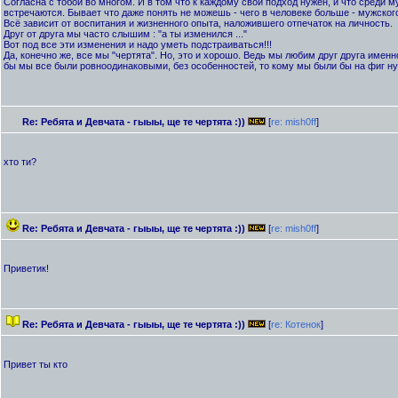
Согласна с тобой во многом. И в том что к каждому свой подход нужен, и что среди м
встречаются. Бывает что даже понять не можешь - чего в человеке больше - мужского
Всё зависит от воспитания и жизненного опыта, наложившего отпечаток на личность.
Друг от друга мы часто слышим : "а ты изменился ..."
Вот под все эти изменения и надо уметь подстраиваться!!!
Да, конечно же, все мы "чертята". Но, это и хорошо. Ведь мы любим друг друга именно
бы мы все были ровноодинаковыми, без особенностей, то кому мы были бы на фиг нужны
Re: Ребята и Девчата - гыыы, ще те чертята :))
[
re: mish0ff
]
хто ти?
Re: Ребята и Девчата - гыыы, ще те чертята :))
[
re: mish0ff
]
Приветик!
Re: Ребята и Девчата - гыыы, ще те чертята :))
[
re: Котенок
]
Привет ты кто