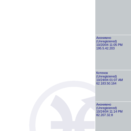
Анонимно
(Unregistered)
10/20/04 11:05 PM
195.5.42.203
Котенок
(Unregistered)
10/24/04 01:07 AM
62.183.50.164
Анонимно
(Unregistered)
10/24/04 11:14 PM
82.207.32.8