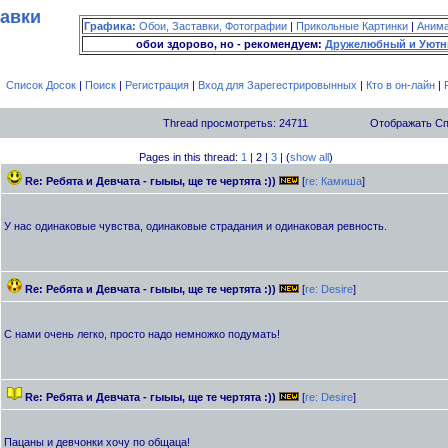
тавки
Графика:
Обои, Заставки, Фотографии
|
Прикольные Картинки
|
Аним
обои здорово, но - рекомендуем:
Дружелюбный и Уютн
Список Досок
|
Поиск
|
Регистрация
|
Вход для Зарегестрировынных
|
Кто в он-лайн
|
Thread просмотретьs: 24711
Отображать С
Pages in this thread:
1
| 2 |
3
| (
show all
)
Re: Ребята и Девчата - гыыы, ще те чертята :))
[
re: Камиша
]
У нас одинаковые чувства, одинаковые страдания и одинаковая ревность.
Re: Ребята и Девчата - гыыы, ще те чертята :))
[
re: Desire
]
С нами очень легко, просто надо немножко подумать!
Re: Ребята и Девчата - гыыы, ще те чертята :))
[
re: Desire
]
Пацаны и девчонки хочу по общаца!