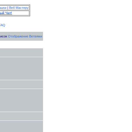
ашки
|
Веб Мастеру
ый Чат!
FAQ
писок
Отображение Ветвями