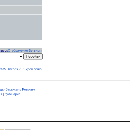
писок
Отображение Ветвями
WWThreads v5.1.2
perl demo
да (Вакансии / Резюме)
пы
|
Кулинария