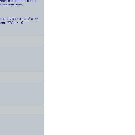
ужиков еще те "чертята"
 или женского.
 за эти качества. А если
 ???!!! :-)))))