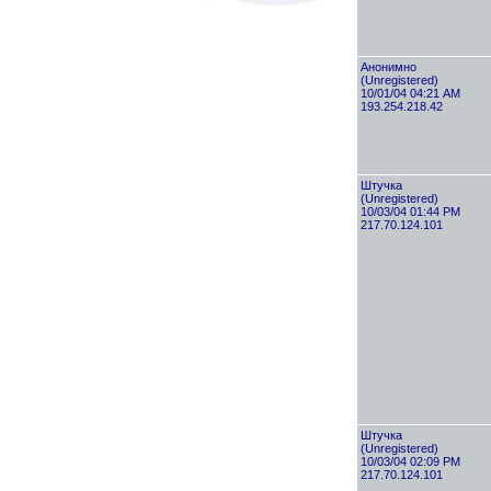
Анонимно
(Unregistered)
10/01/04 04:21 AM
193.254.218.42
Штучка
(Unregistered)
10/03/04 01:44 PM
217.70.124.101
Штучка
(Unregistered)
10/03/04 02:09 PM
217.70.124.101