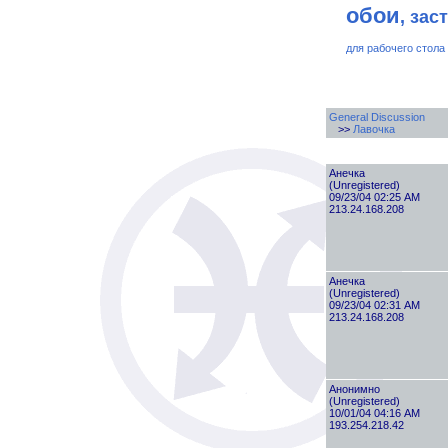
обои
, зас
для рабочего стола
General Discussion
>>
Лавочка
Анечка
(Unregistered)
09/23/04 02:25 AM
213.24.168.208
Анечка
(Unregistered)
09/23/04 02:31 AM
213.24.168.208
Анонимно
(Unregistered)
10/01/04 04:16 AM
193.254.218.42