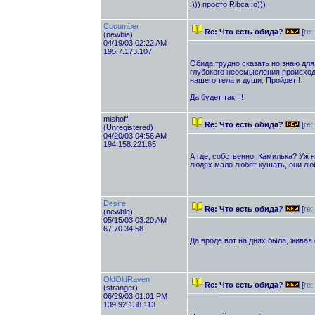
:))) просто Ribca ;о)))
Cucumber
Re: Что есть обида?
[
re
(newbie)
04/19/03 02:22 AM
195.7.173.107
Обида трудно сказать но знаю для 
глубокого неосмысления происходя
нашего тела и души. Пройдет !
Да будет так !!!
mishоff
Re: Что есть обида?
[
re
(Unregistered)
04/20/03 04:56 AM
194.158.221.65
А где, собственно, Камилька? Уж н
людях мало любят кушать, они люб
Desire
Re: Что есть обида?
[
re:
(newbie)
05/15/03 03:20 AM
67.70.34.58
Да вроде вот на днях была, живая о
OldOldRaven
Re: Что есть обида?
[
re
(stranger)
06/29/03 01:01 PM
139.92.138.113