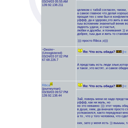
03/24/03 05:55 AM
139.92.138.211
целиком с табой согласен, чмоки,
а самое главное что делая хорош
прощая тех с кем был в конфликте
уффф, да и здорово,это жить в мир
гыы вспомним знаенитый веник в
ладноть удачи, и счастья,
любви и дружбы. и понимания :)) и
добрее, гыы дык и жить то станови
:))) просто Ribca ;о)))
~Desire~
Re: Что есть обида?
[
re:
(Unregistered)
03/24/03 07:02 PM
67.68.226.7
А представь есть люди злые,котор
и такое ,что мстят...и самое обидн
Ribca
Re: Что есть обида?
[
re:
(journeyman)
03/30/03 09:57 PM
139.92.138.44
Зай, поверь мени не надо представ
уффф, как ни жаль, но
но это неважно :))) этот червь обид
в душе, хмм, да вначале просто съ
успкакоился, както передумал мног
а то , что у того человека, что сде
хих, зато у меня есть :)) выыыы, т