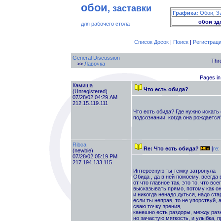
обои
, заставки
Графика:
Обои, З
обои зд
для рабочего стола
Список Досок
|
Поиск
|
Регистрац
General Discussion
Thr
>>
Лавочка
Pages in
Камиша
Что есть обида?
(Unregistered)
07/28/02 04:29 AM
212.15.119.111
Что есть обида? Где нужно искать 
подсознании, когда она рождается
Ribca
Re: Что есть обида?
[
re
(newbie)
07/28/02 05:19 PM
217.194.133.115
Интересную ты темку затронула
Обида , да в ней помоему, всегда 
от что главное так, это то, что вс
высказывать прямо, потому как он
и никогда ненадо дуться, надо ста
если ты неправ, то не упорствуй, 
сваю точку зрения,
канешно есть раздоры, между раз
но зачастую мягкость, и улыбка, 