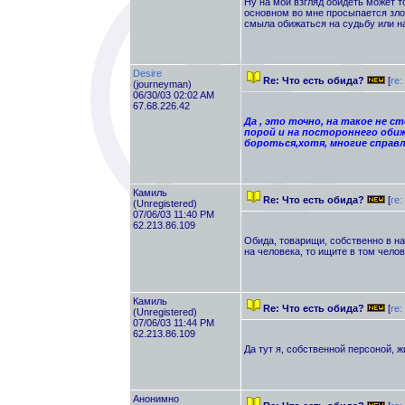
Ну на мой взгляд обидеть может то
основном во мне просыпается зло
смыла обижаться на судьбу или на
Desire
Re: Что есть обида?
[
re:
(journeyman)
06/30/03 02:02 AM
67.68.226.42
Да , это точно, на такое не с
порой и на постороннего обиж
бороться,хотя, многие справля
Камиль
Re: Что есть обида?
[
re:
(Unregistered)
07/06/03 11:40 PM
62.213.86.109
Обида, товарищи, собственно в нас
на человека, то ищите в том чело
Камиль
Re: Что есть обида?
[
re:
(Unregistered)
07/06/03 11:44 PM
62.213.86.109
Да тут я, собственной персоной, ж
Анонимно