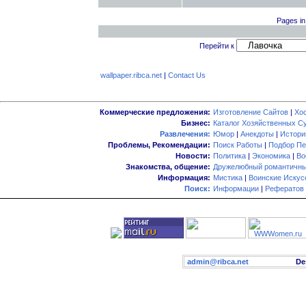
Pages in
Перейти к
wallpaper.ribca.net
|
Contact Us
Коммерческие предложения:
Изготовление Сайтов
|
Хо
Бизнес:
Каталог Хозяйственных С
Развлечения:
Юмор
|
Анекдоты
|
Истори
Проблемы, Рекомендации:
Поиск Работы
|
Подбор Пе
Новости:
Политика
|
Экономика
|
Во
Знакомства, общение:
Дружелюбный романтичны
Информация:
Мистика
|
Воинские Искус
Поиск:
Информации
|
Рефератов
admin@ribca.net
Desig