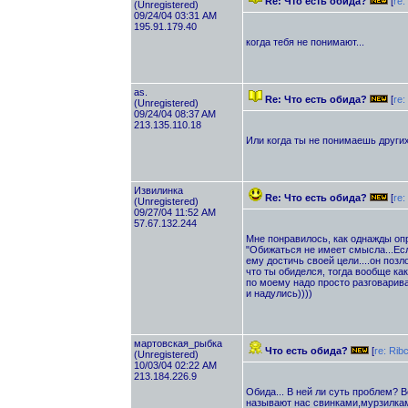
Re: Что есть обида?
[
re
(Unregistered)
09/24/04 03:31 AM
195.91.179.40
когда тебя не понимают...
as.
Re: Что есть обида?
[
re
(Unregistered)
09/24/04 08:37 AM
213.135.110.18
Или когда ты не понимаешь других
Извилинка
Re: Что есть обида?
[
re:
(Unregistered)
09/27/04 11:52 AM
57.67.132.244
Мне понравилось, как однажды оп
"Обижаться не имеет смысла...Есл
ему достичь своей цели....он позло
что ты обиделся, тогда вообще как
по моему надо просто разговариват
и надулись))))
мартовская_рыбка
Что есть обида?
[
re: Rib
(Unregistered)
10/03/04 02:22 AM
213.184.226.9
Обида... В ней ли суть проблем?
называют нас свинками,мурзилками