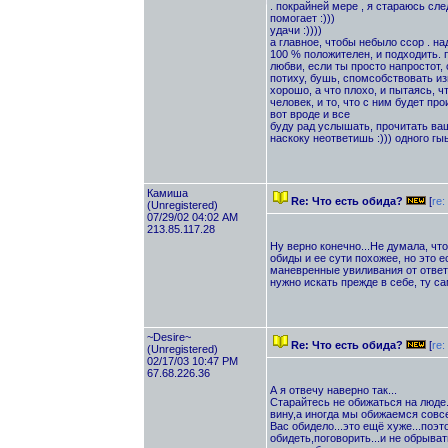
. покрайней мере , я стараюсь сле
помогает :)))
удачи :))))
а главное, чтобы небыло ссор . над
100 % положителен, и подходить. п
любви, если ты просто напростот,
потиху, бушь, спомсобствовать изм
хорошо, а что плохо, и пытаясь, ч
человек, и то, что с ним будет пр
вот вроде и все
буду рад услышать, прочитать вашу
наскоку неответишь :))) одного г
Камиша
Re: Что есть обида?
[
re:
(Unregistered)
07/29/02 04:02 AM
213.85.117.28
Ну верно конечно...Не думала, чт
обиды и ее сути похожее, но это 
маневренные увиливания от ответс
нужно искать прежде в себе, ту 
~Desire~
Re: Что есть обида?
[
re
(Unregistered)
02/17/03 10:47 PM
67.68.226.36
А я отвечу наверно так...
Старайтесь не обижаться на люде.
вину,а иногда мы обижаемся совсе
Вас обидело...это ещё хуже...поэт
обидеть,поговорить...и не обрыват