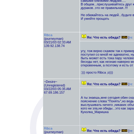
самыми близкими людьми.....
В общем...прислушивайтесь друг к д
дураков..это не правильная..!!!
Не обижайтесь на людей...будьте вы
И умейте прощать
Ribca
Re: Что есть обида?
[
re:
(journeyman)
03/21/03 02:33 AM
139.92.138.74
угу, тож верно скажем так к приме
поступил со мной не адекватно, ну
быть может есть тока пару челове
беседы нет, как незнаю наверно м
откровенным, а поэтому и есть от е
:))) просто Ribca ;о)))
~Desire~
Re: Что есть обида?
[
re:
(Unregistered)
03/22/03 05:35 AM
67.69.186.157
А ты знаешь,мне сегодня обин ска
пояснение слова "Понять",но ведь 
выслушивать ничего ,никаких объяс
кого ни зла,ни обиды...это как зар
Куколка_Маришка
Ribca
Re: Что есть обида?
[
re:
(journeyman)