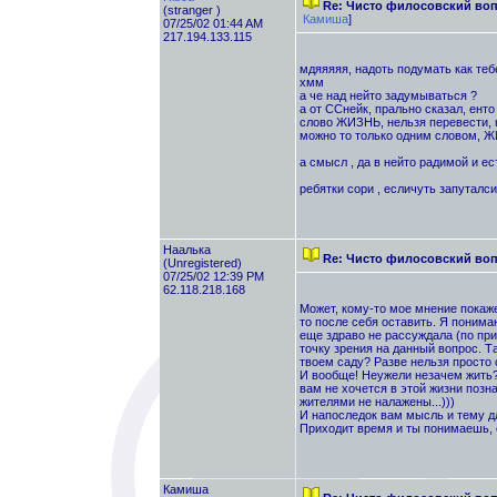
Re: Чисто филосовский воп
(stranger )
Камиша
]
07/25/02 01:44 AM
217.194.133.115
мдяяяяя, надоть подумать как теб
хмм
а че над нейто задумываться ?
а от ССнейк, прально сказал, енто
слово ЖИЗНЬ, нельзя перевести, н
можно то только одним словом, 
а смысл , да в нейто радимой и ес
ребятки сори , есличуть запуталси
Наалька
Re: Чисто филосовский воп
(Unregistered)
07/25/02 12:39 PM
62.118.218.168
Может, кому-то мое мнение покаже
то после себя оставить. Я понима
еще здраво не рассуждала (по пр
точку зрения на данный вопрос. Та
твоем саду? Разве нельзя просто с
И вообще! Неужели незачем жить? 
вам не хочется в этой жизни позн
жителями не налажены...)))
И напоследок вам мысль и тему д
Приходит время и ты понимаешь, е
Камиша