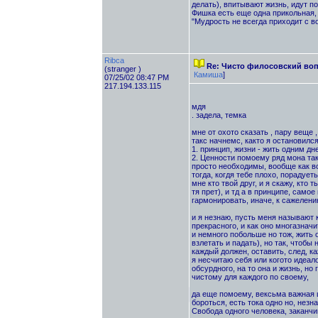
делать), впитывают жизнь, идут по
Фишка есть еще одна прикольная, 
"Мудрость не всегда приходит с воз
Ribca
Re: Чисто филосовский воп
(stranger )
Камиша
]
07/25/02 08:47 PM
217.194.133.115
мдя
. задела, темка
мне от охото сказать , пару веще ,
такс начнемс, както я остановилс
1. принцип, жизни - жить одним дн
2. Ценности помоему ряд мона так 
просто необходимы, вообще как воз
тогда, когдя тебе плохо, порадует
мне кто твой друг, и я скажу, кто т
тя прет), и тд а в принципе, самое 
гармонировать, иначе, к сажелени
и я незнаю, пусть меня называют ка
прекрасного, и как оно многазначи
и немного побольше но тож, жить о
взлетать и падать), но так, чтобы
каждый должен, оставить, след, к
я несчитаю себя или когото идеал
обсурдного, на то она и жизнь, но
чистому для каждого по своему,
да еще помоему, вексьма важная ш
бороться, есть тока одно но, незн
Свобода одного человека, заканчи