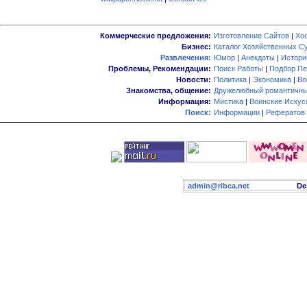
Коммерческие предложения:
Изготовление Сайтов
|
Хо
Бизнес:
Каталог Хозяйственных С
Развлечения:
Юмор
|
Анекдоты
|
Истори
Проблемы, Рекомендации:
Поиск Работы
|
Подбор Пе
Новости:
Политика
|
Экономика
|
Во
Знакомства, общение:
Дружелюбный романтичны
Информация:
Мистика
|
Воинские Искус
Поиск:
Информации
|
Рефератов
admin@ribca.net
Desig