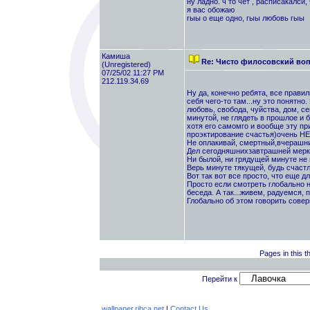
ну ладно. ч то чет , расписакалси, 
я вас обожаю
гыы о еще одно, гыы любовь гыы
Камиша
Re: Чисто филосовский воп
(Unregistered)
07/25/02 11:27 PM
212.119.34.69
Ну да, конечно ребята, все прави
себя чего-то там...ну это понятно
любовь, свобода, чуйства, дом, се
минутой, не глядеть в прошлое и 
хотя его самомго и вообще эту п
проэктирование счастья)очень Н
Не оплакивай, смертный,вчерашни
Дел сегодняшнихзавтрашней мерк
Ни былой, ни грядущей минуте не 
Верь минуте тякущей, будь счастл
Вот так вот все просто, что еще дл
Просто если смотреть глобально на
беседа. А так...живем, радуемся, 
Глобально об этом говорить совершен
Pages in this t
Перейти к
wallpaper.ribca.net
|
Contact Us