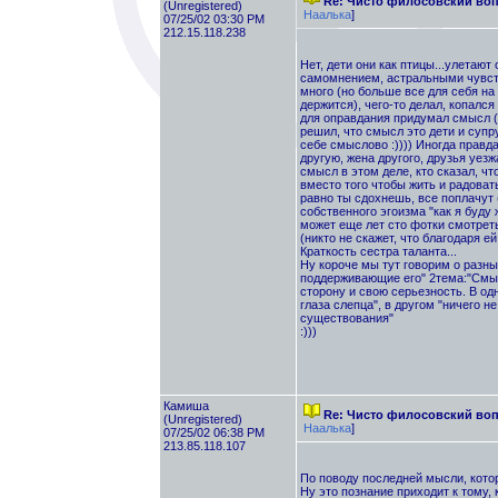
Re: Чисто филосовский воп
(Unregistered)
Наалька
]
07/25/02 03:30 PM
212.15.118.238
Нет, дети они как птицы...улетаю
самомнением, астральными чувства
много (но больше все для себя на 
держится), чего-то делал, копался
для оправдания придумал смысл 
решил, что смысл это дети и супру
себе смыслово :)))) Иногда правда
другую, жена другого, друзья уезж
смысл в этом деле, кто сказал, чт
вместо того чтобы жить и радова
равно ты сдохнешь, все поплачут (и
собственного эгоизма "как я буду жи
может еще лет сто фотки смотреть б
(никто не скажет, что благодаря ей 
Краткость сестра таланта...
Ну короче мы тут говорим о разн
поддерживающие его" 2тема:"Смыс
сторону и свою серьезность. В од
глаза слепца", в другом "ничего 
существования"
:)))
Камиша
Re: Чисто филосовский воп
(Unregistered)
Наалька
]
07/25/02 06:38 PM
213.85.118.107
По поводу последней мысли, кото
Ну это познание приходит к тому, 