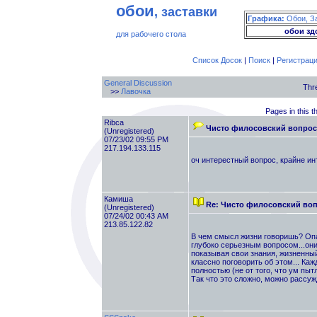
обои
, заставки
Графика:
Обои, З
обои зд
для рабочего стола
Список Досок
|
Поиск
|
Регистрац
General Discussion
Thr
>>
Лавочка
Pages in this t
Ribca
Чисто филосовский вопрос 
(Unregistered)
07/23/02 09:55 PM
217.194.133.115
оч интерестный вопрос, крайне ин
Камиша
Re: Чисто филосовский воп
(Unregistered)
07/24/02 00:43 AM
213.85.122.82
В чем смысл жизни говоришь? Опа
глубоко серьезным вопросом...они
показывая свои знания, жизненный
классно поговорить об этом... Ка
полностью (не от того, что ум пытл
Так что это сложно, можно рассужд