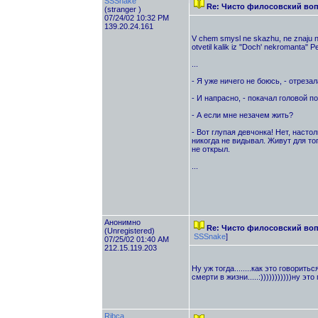
SSSnake
Re: Чисто филосовский воп
(stranger )
07/24/02 10:32 PM
139.20.24.161
V chem smysl ne skazhu, ne znaju na
otvetil kalik iz "Doch' nekromanta" P
...
- Я уже ничего не боюсь, - отреза
- И напрасно, - покачал головой п
- А если мне незачем жить?
- Вот глупая девчонка! Нет, насто
никогда не видывал. Живут для тог
не открыл.
...
Анонимно
Re: Чисто филосовский воп
(Unregistered)
SSSnake
]
07/25/02 01:40 AM
212.15.119.203
Ну уж тогда........как это говорить
смерти в жизни.....:)))))))))))ну э
Ribca