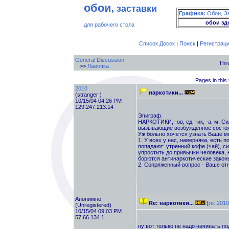
обои
, заставки
Графика:
Обои, З
обои зд
для рабочего стола
Список Досок
|
Поиск
|
Регистрац
General Discussion
Thr
>>
Лавочка
Pages in this 
2010
наркотики...
(stranger )
10/15/04 04:26 PM
129.247.213.14
Эпиграф.
НАРКОТИКИ, -ов, ед. -ик, -а, м.
вызывающие возбуждённое состоян
Уж больно хочется узнать Ваше м
1. У всех у нас, наверняка, есть 
попадают: утренний кофе (чай), си
упростить до привычки человека, 
борются антинаркотические закон
2. Сопряженный вопрос - Ваше от
Анонимно
Re: наркотики...
[
re: 2010
(Unregistered)
10/15/04 09:03 PM
57.66.134.1
ну вот только не надо начинать по