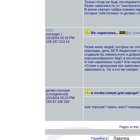
Только тогда уж будь последовате
Разве зависимость от "альтернати
В жизни хватает кайфа помимо нар
которые тебя почему-то делают сл
2010
Re: наркотики...
[
re: Изв
(stranger )
10/18/04 03:16 PM
129.247.213.14
Разве мало людей, которые не сп
инвалиды, дети, ВСЯ бюджетная ча
отдавали бы ежемесячно и добров
порошкообразного MgO в кислотах»
А чем наркоманы хуже? Или наука
«Споря и доказывая про зависимос
зависимость. Ну а кто же говорит,
дилер-скупщик
и почём опиум для народа
(Unregistered)
10/18/04 03:24 PM
194.67.106.100
чем торгуем? герыч, кокс? чернушк
Pages in this 
Перейти к