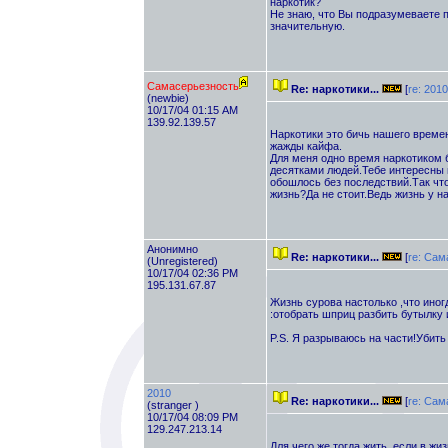
наркотик?
Не знаю, что Вы подразумеваете 
значительную.
Самасерьезность
Re: наркотики...
[
re: 2010
(newbie)
10/17/04 01:15 AM
139.92.139.57
Наркотики это бичь нашего време
жажды кайфа.
Для меня одно время наркотиком 
десятками людей.Тебе интересны и
обошлось без последствий.Так чт
жизнь?Да не стоит.Ведь жизнь у н
Анонимно
Re: наркотики...
[
re: Сам
(Unregistered)
10/17/04 02:36 PM
195.131.67.87
Жизнь сурова настолько ,что иногд
:отобрать шприц разбить бутылку и
P.S. Я разрываюсь на части!Убить
2010
Re: наркотики...
[
re: Сам
(stranger )
10/17/04 08:09 PM
129.247.213.14
Для чего же тогда жить, если в ж