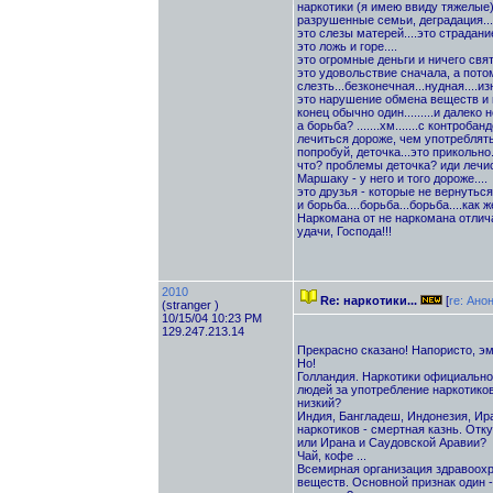
наркотики (я имею ввиду тяжелые) 
разрушенные семьи, деградация...
это слезы матерей....это страдани
это ложь и горе....
это огромные деньги и ничего свято
это удовольствие сначала, а потом 
слезть...безконечная...нудная....и
это нарушение обмена веществ и 
конец обычно один.........и далеко не
а борьба? .......хм.......с контроб
лечиться дороже, чем употреблять.
попробуй, деточка...это прикольно..
что? проблемы деточка? иди лечись
Маршаку - у него и того дороже....
это друзья - которые не вернуться н
и борьба....борьба...борьба....как
Наркомана от не наркомана отличает
удачи, Господа!!!
2010
Re: наркотики...
[
re: Ано
(stranger )
10/15/04 10:23 PM
129.247.213.14
Прекрасно сказано! Напористо, эм
Но!
Голландия. Наркотики официально
людей за употребление наркотиков
низкий?
Индия, Бангладеш, Индонезия, Ир
наркотиков - смертная казнь. Отк
или Ирана и Саудовской Аравии?
Чай, кофе ...
Всемирная организация здравоохр
веществ. Основной признак один