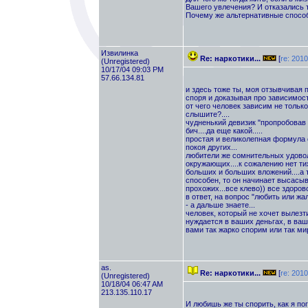
Вашего увлечения? И отказались то
Почему же альтернативные способ
Извилинка
Re: наркотики...
[
re: 2010
(Unregistered)
10/17/04 09:03 PM
57.66.134.81
и здесь тоже ты, моя отзывчивая пр
споря и доказывая про зависимост
от чего человек зависим не только 
слышите?....
чудненький девизик "пропробовав ра
бич....да еще какой.....
простая и великолепная формула с
покоя других...
любители же сомнительных удовол
окружающих....к сожалению нет тих
больших и больших вложений....а 
способен, то он начинает высасыв
прохожих...все клево)) все здорово
в ответ, на вопрос "любить или жал
- а дальше знаете...
человек, который не хочет вылезти
нуждается в ваших деньгах, в ваши
вами так жарко спорим или так мир
as.
Re: наркотики...
[
re: 2010
(Unregistered)
10/18/04 06:47 AM
213.135.110.17
И любишь же ты спорить, как я пог