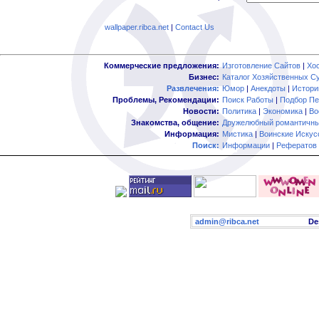
wallpaper.ribca.net
|
Contact Us
Коммерческие предложения:
Изготовление Сайтов
|
Хо
Бизнес:
Каталог Хозяйственных С
Развлечения:
Юмор
|
Анекдоты
|
Истори
Проблемы, Рекомендации:
Поиск Работы
|
Подбор Пе
Новости:
Политика
|
Экономика
|
Во
Знакомства, общение:
Дружелюбный романтичны
Информация:
Мистика
|
Воинские Искус
Поиск:
Информации
|
Рефератов
admin@ribca.net
Desig