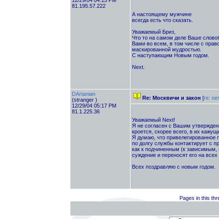
12/29/04 04:15 PM
81.195.57.222
А настоящему мужчине
всегда есть что сказать.
Уважаемый Бриз,
Что то на самом деле Ваше словоб
Вами во всем, в том числе с пра
маскированной мудростью.
С наступающим Новым годом.
Next.
DArtanian
Re: Москвичи и закон
[
re: ne
(stranger )
12/29/04 05:17 PM
81.1.225.36
Уважаемый Next!
Я не согласен с Вашим утверждени
кроется, скорее всего, в их каж
Я думаю, что привелегированное 
по долгу службы контактирует с п
как к подчиненным (к зависимым, к
суждение и переносят его на всех
Всех поздравляю с новым годом.
Pages in this th