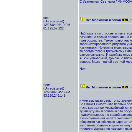
С Уважением Светлана / МИМОЗА
next
Re: Москвичи и закон
[
r
(Unregistered)
12/27/04 06:10 PM
81.195.57.222
Наблюдать со стороны и пытаться
позиция не только пассивная, но
превосходстве. Такое право, наск
зарегистрированного рядового учас
извиняться. Но если в моих выска
то всегда готов к требуемому Вам
самостоятельно. И какой же спор 
А Вам уважаемый, думаю не плохо
вопрос. Может, одной светлой мы
Next.
Бриз
Re: Москвичи и закон
[
r
(Unregistered)
12/28/04 04:23 AM
83.130.245.149
я уже высказал свою точку зрения
не сможет сказать кто первым пол
я это как раз как урождённый жите
ту минуту как я попал на это обс
подтруниванием по вашей самооце
взаимоуважения желательно иметь 
общаются как обычные зарегистри
вы с ними общались даже не подоз
госполин Дартаньян оказался выше