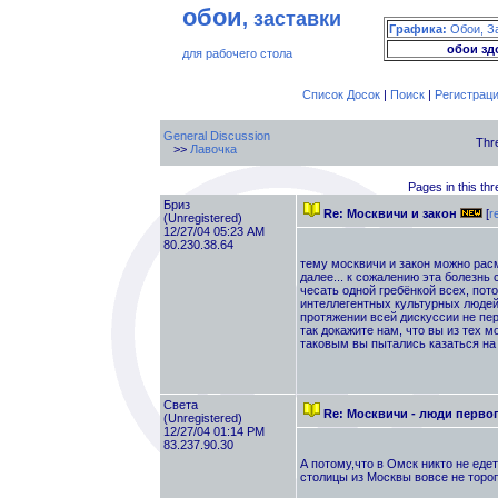
обои
, заставки
Графика:
Обои, З
обои зд
для рабочего стола
Список Досок
|
Поиск
|
Регистрац
General Discussion
Thr
>>
Лавочка
Pages in this th
Бриз
Re: Москвичи и закон
[
r
(Unregistered)
12/27/04 05:23 AM
80.230.38.64
тему москвичи и закон можно расма
далее... к сожалению эта болезнь 
чесать одной гребёнкой всех, по
интеллегентных культурных людей.
протяжении всей дискуссии не пере
так докажите нам, что вы из тех 
таковым вы пытались казаться на 
Света
Re: Москвичи - люди перво
(Unregistered)
12/27/04 01:14 PM
83.237.90.30
А потому,что в Омск никто не едет
столицы из Москвы вовсе не тороп