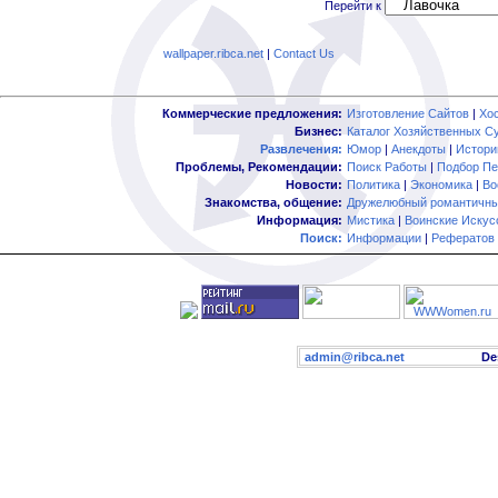
Перейти к
wallpaper.ribca.net
|
Contact Us
Коммерческие предложения:
Изготовление Сайтов
|
Хо
Бизнес:
Каталог Хозяйственных С
Развлечения:
Юмор
|
Анекдоты
|
Истори
Проблемы, Рекомендации:
Поиск Работы
|
Подбор Пе
Новости:
Политика
|
Экономика
|
Во
Знакомства, общение:
Дружелюбный романтичны
Информация:
Мистика
|
Воинские Искус
Поиск:
Информации
|
Рефератов
admin@ribca.net
Desig