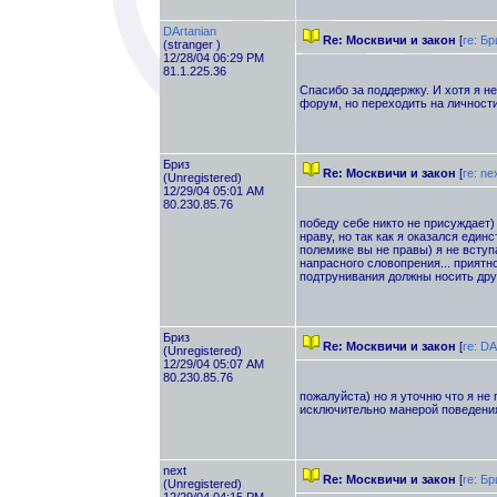
DArtanian
Re: Москвичи и закон
[
re: Бр
(stranger )
12/28/04 06:29 PM
81.1.225.36
Спасибо за поддержку. И хотя я н
форум, но переходить на личности
Бриз
Re: Москвичи и закон
[
re: ne
(Unregistered)
12/29/04 05:01 AM
80.230.85.76
победу себе никто не присуждает)
нраву, но так как я оказался единс
полемике вы не правы) я не вступа
напрасного словопрения... приятн
подтрунивания должны носить др
Бриз
Re: Москвичи и закон
[
re: DA
(Unregistered)
12/29/04 05:07 AM
80.230.85.76
пожалуйста) но я уточню что я не
исключительно манерой поведения
next
Re: Москвичи и закон
[
re: Бр
(Unregistered)