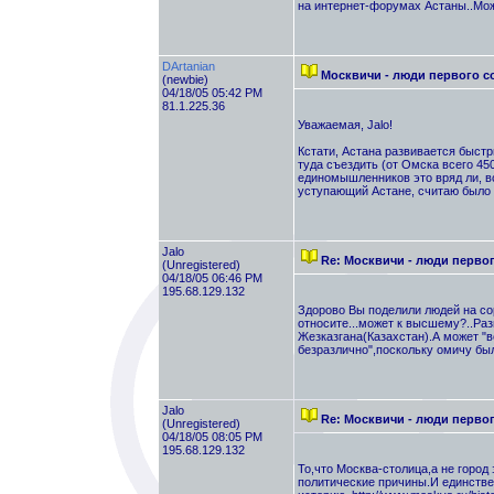
на интернет-форумах Астаны..Мож
DArtanian
Москвичи - люди первого с
(newbie)
04/18/05 05:42 PM
81.1.225.36
Уважаемая, Jalo!
Кстати, Астана развивается быст
туда съездить (от Омска всего 450
единомышленников это вряд ли, вс
уступающий Астане, считаю было 
Jalo
Re: Москвичи - люди перво
(Unregistered)
04/18/05 06:46 PM
195.68.129.132
Здорово Вы поделили людей на сор
относите...может к высшему?..Раз
Жезказгана(Казахстан).А может "в
безразлично",поскольку омичу было
Jalo
Re: Москвичи - люди перво
(Unregistered)
04/18/05 08:05 PM
195.68.129.132
То,что Москва-столица,а не город
политические причины.И единстве