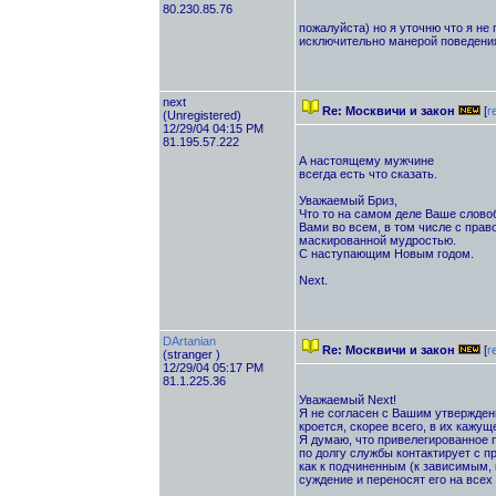
80.230.85.76
пожалуйста) но я уточню что я не
исключительно манерой поведения
next
Re: Москвичи и закон
[
r
(Unregistered)
12/29/04 04:15 PM
81.195.57.222
А настоящему мужчине
всегда есть что сказать.
Уважаемый Бриз,
Что то на самом деле Ваше словоб
Вами во всем, в том числе с пра
маскированной мудростью.
С наступающим Новым годом.
Next.
DArtanian
Re: Москвичи и закон
[
r
(stranger )
12/29/04 05:17 PM
81.1.225.36
Уважаемый Next!
Я не согласен с Вашим утверждени
кроется, скорее всего, в их каж
Я думаю, что привелегированное 
по долгу службы контактирует с п
как к подчиненным (к зависимым, к
суждение и переносят его на всех