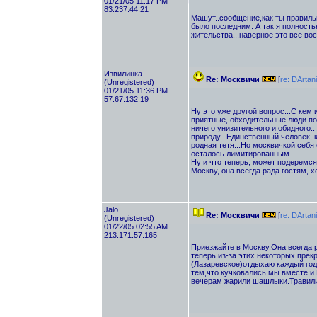
01/21/05 11:17 PM
83.237.44.21
Машут..сообщение,как ты правиль
было последним. А так я полность
жительства...наверное это все во
Извилинка
Re: Москвичи
[
re: DArtan
(Unregistered)
01/21/05 11:36 PM
57.67.132.19
Ну это уже другой вопрос...С кем 
приятные, обходительные люди поп
ничего унизительного и обидного..
природу...Единственный человек, 
родная тетя...Но москвичкой себя с
осталось лимитированным...
Ну и что теперь, может подеремся
Москву, она всегда рада гостям, х
Jalo
Re: Москвичи
[
re: DArtan
(Unregistered)
01/22/05 02:55 AM
213.171.57.165
Приезжайте в Москву.Она всегда р
теперь из-за этих некоторых прек
(Лазаревское)отдыхаю каждый год.
тем,что кучковались мы вместе:и 
вечерам жарили шашлыки.Травили а