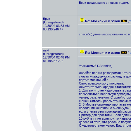
Всех поздравляю с новым годом.
Бриз
Re: Москвичи и закон
[
r
(Unregistered)
12/30/04 03:53 AM
83.130.246.47
спасибо) даже маскированая но м
next
Re: Москвичи и закон
[
r
(Unregistered)
12/30/04 02:48 PM
81.195.57.222
Уважаемый DArtanian,
Давайте все же разберемся, что 
сказал – кажущуюся разницу в дох
портит москвичей?
Свою позицию могу пояснить.
Действительно, средне-статистич
1. Думаю, что не надо считать за
пользоваться используя доход вы
жилье, развлечения. С одной стор
шансы жителей рассматриваемых 
2. В Москве огромная пропасть м
населения конечно не очень удачн
если учесть этот громадный разр
Пример для простоты. Если один м
10 руб. в ту же единицу, то наша 
далеко от того, что реально получ
С удовольствием узнаю Вашу точк