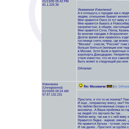
01/13/05 05:42 PM
81.1.225.36
Уважаемая Извилинка!
А я отношусь к городам как к людя
людям, отношение бывает меняет
Мне нравится Омск (я тут живу и 
Мне нравится бывать в Новосибир
нахрапистые, в общем, настоящая
Мне нравятся Сочи, Пенза, Казань 
Ко многим городам я безразличен 
Долгое время мне нравилось ездит
гостинице снять номер, где можно 
"Москва" - снесли, "Россию" тоже 
больше бояться (милиции или терр
в Москве. Хотя были и приятные с
аэропорта Домодедово. Неприятны
стало известно, что не все самол
Быть может в следующий раз мне 
DArtanian
Извилинка
Re: Москвичи
[
re: DArtan
(Unregistered)
01/16/05 00:24 AM
57.67.132.231
Простите, я что то не поняла? Тем
И еще...поправочку внесу, оки? Но
Не люблю беспочвенные споры и н
москвичи...А Ваша пробежка по го
на людей это звучало бы так...
Люблю жену, так как я с ней живу и
Нравится Лидка - жаркая, южная...д
Не нравится Катька - тучная, скучна
И так далее...Простите за грубое 