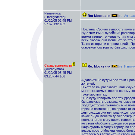
Извилинка
Re: Москвичи
[
re: Астра
(Unregistered)
01/20/05 02:48 PM
57.67.132.182
Пральна! Срочно выпороть коммент
Ну о чем Вы? Глупейший разговор.
время твердят о ненависти к ним р
всех люблю, они меня нет, за это я
Та же история и с провинцией...П
основном состоит из бывших пров
Самасерьезность
Re: Москвичи
[
re: Извил
(journeyman)
01/20/05 05:45 PM
83.237.44.166
А давайте не будем все-таки.Пров
жителей.
Я хотела бы рассказать вам случа
много знакомых, все по своему хо
тоже москвичах.
Я не буду говорить про тех уродов
бы рассказать о людях, которые п
людях,которые пытались мне помочь
горю не поможешь, но просто от 
девчонку...а они не прошли...я п
какое ей до меня то дело? вечер, 
после этого я могу плохо говорит
не стоит обобщать....люди все раз
надо судить о людях города по св
везде, просто Москва -город боль
Хотелось бы встречать в своей жи