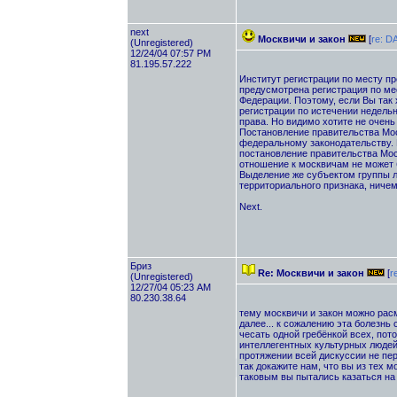
next
Москвичи и закон
[
re: D
(Unregistered)
12/24/04 07:57 PM
81.195.57.222
Институт регистрации по месту п
предусмотрена регистрация по ме
Федерации. Поэтому, если Вы так 
регистрации по истечении недель
права. Но видимо хотите не очень
Постановление правительства Мос
федеральному законодательству. И
постановление правительства Мос
отношение к москвичам не может 
Выделение же субъектом группы 
территориального признака, ниче
Next.
Бриз
Re: Москвичи и закон
[
r
(Unregistered)
12/27/04 05:23 AM
80.230.38.64
тему москвичи и закон можно расма
далее... к сожалению эта болезнь 
чесать одной гребёнкой всех, по
интеллегентных культурных людей.
протяжении всей дискуссии не пере
так докажите нам, что вы из тех 
таковым вы пытались казаться на 