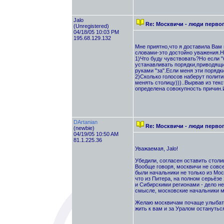
Jalo
Re: Москвичи - люди перво
(Unregistered)
04/18/05 10:03 PM
195.68.129.132
Мне приятно,что я доставила Вам 
словами-это достойно уважения.Н
1)Что буду чувствовать?Но если "
устанавливать порядки,приводящие
руками "за".Если меня эти порядк
2)Сколько голосов наберут полити
менять столицу)))..Вырвав из тек
определена совокупность причин.И
DArtanian
Re: Москвичи - люди перво
(newbie)
04/19/05 10:50 AM
81.1.225.36
Уважаемая, Jalo!
Убедили, согласен оставить столи
Вообще говоря, москвичи не совсе
были начальники не только из Мос
что из Питера, на полном серьёзе
и Сибирскими регионами - дело не
смысле, московские начальники м
Желаю москвичам почаще улыбаться
жить к вам и за Уралом остануться