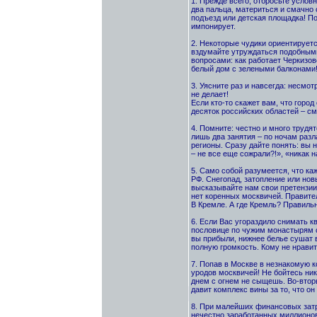
1. Прежде всего, отбросьте условн
два пальца, материться и смачно
подъезд или детская площадка! П
импонирует.
2. Некоторые чудики ориентируетс
вздумайте утруждаться подобными
вопросами: как работает Черкизовс
белый дом с зелеными балконами
3. Уясните раз и навсегда: несмо
не делает!
Если кто-то скажет вам, что горо
десяток российских областей – с
4. Помните: честно и много трудя
лишь два занятия – по ночам раз
регионы. Сразу дайте понять: вы
– не все еще сожрали?!», «никак н
5. Само собой разумеется, что 
РФ. Снегопад, затопление или но
высказывайте нам свои претензии!
нет коренных москвичей. Правите
В Кремле. А где Кремль? Правильно
6. Если Вас угораздило снимать кв
пословице по чужим монастырям с
вы прибыли, нижнее белье сушат в
полную громкость. Кому не нравит
7. Попав в Москве в незнакомую к
уродов москвичей! Не бойтесь ник
днем с огнем не сыщешь. Во-втор
давит комплекс вины за то, что он
8. При малейших финансовых затр
нечестно заработанных миллионов