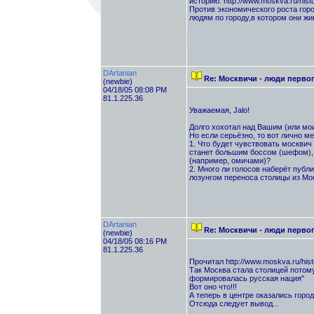
историю. http://www.moskva.ru/histo
Против экономического роста гор
людям по городу,в котором они жив
DArtanian
Re: Москвичи - люди перво
(newbie)
04/18/05 08:08 PM
81.1.225.36
Уважаемая, Jalo!
Долго хохотал над Вашим (или мо
Но если серьёзно, то вот лично м
1. Что будет чувствовать москвич 
станет большим боссом (шефом), 
(например, омичами)?
2. Много ли голосов наберёт публ
лозунгом переноса столицы из Мо
DArtanian
Re: Москвичи - люди перво
(newbie)
04/18/05 08:16 PM
81.1.225.36
Прочитал http://www.moskva.ru/histo
Так Москва стала столицей потому
формировалась русская нация"
Вот оно что!!!
А теперь в центре оказались город
Отсюда следует вывод...