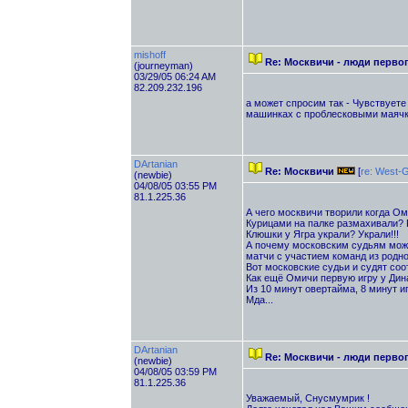
mishoff
Re: Москвичи - люди перво
(journeyman)
03/29/05 06:24 AM
82.209.232.196
а может спросим так - Чувствуете
машинках с проблесковыми маячка
DArtanian
Re: Москвичи
[
re: West-Gi
(newbie)
04/08/05 03:55 PM
81.1.225.36
А чего москвичи творили когда Ом
Курицами на палке размахивали? 
Клюшки у Ягра украли? Украли!!!
А почему московским судьям можн
матчи с участием команд из родно
Вот московские судьи и судят соо
Как ещё Омичи первую игру у Дин
Из 10 минут овертайма, 8 минут и
Мда...
DArtanian
Re: Москвичи - люди перво
(newbie)
04/08/05 03:59 PM
81.1.225.36
Уважаемый, Снусмумрик !