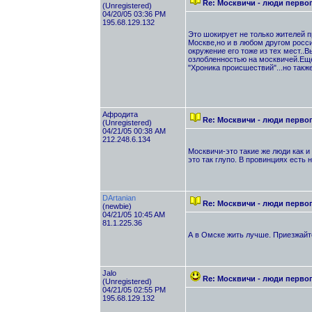
Re: Москвичи - люди перво
(Unregistered)
04/20/05 03:36 PM
195.68.129.132
Это шокирует не только жителей п
Москве,но и в любом другом росси
окружение его тоже из тех мест..
озлобленностью на москвичей.Еще 
"Хроника происшествий"...но такж
Афродита
Re: Москвичи - люди перво
(Unregistered)
04/21/05 00:38 AM
212.248.6.134
Москвичи-это такие же люди как и
это так глупо. В провинциях есть
DArtanian
Re: Москвичи - люди перво
(newbie)
04/21/05 10:45 AM
81.1.225.36
А в Омске жить лучше. Приезжайте 
Jalo
Re: Москвичи - люди перво
(Unregistered)
04/21/05 02:55 PM
195.68.129.132