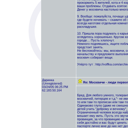
прокормить 5 жителей, кота и 4 к
ваши проблемы. Отдавать взятое 
Денег у москвича настолько много
9. Вообще: пожалуйста, почаще уд
где будете ночевать – скажите об 
всегда наготове отдельная комнат
раскладушке.
10. Пришла пора подумать о карье
оглядитесь хорошенько. Кругом ко
городе… Пусть хлопочут.
Немного поднявшись, ищите побли
предстоит занять.
Не беспокойтесь: мы, москвичи, с
начальству и предложите выполнят
москвич собирает вещи.
Упёрто тут : http://voffka.com/arch
Даринка
Re: Москвичи - люди перво
(Unregistered)
03/24/05 06:25 PM
62.183.50.164
Бред. Для любого умного, толеран
москвичей, питерцев и т.д."- не и
то или там-то прописан или там-то
Одинаково глупо (даже не смешно)
детей учить "доброму и вечному",
Ограниченный человек всегда найд
мешает ему жить. Пусть это звучит
провинция, за что провинцию не лю
себя достойно и вас будут ценить 
паспорте лично мне до них нет де