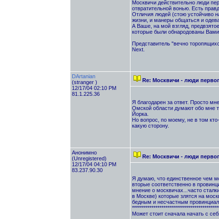
Москвичи действительно люди перво
отвратительной вонью. Есть правда
Отличия людей (стою устойчиво на
жизни, и манеры общаться и одева
А Ваше, на мой взгляд, предвзят
которые были обнародованы Вами
Представитель "вечно торопящихс
Next.
DArtanian
Re: Москвичи - люди перво
(stranger )
12/17/04 02:10 PM
81.1.225.36
Я благодарен за ответ. Просто мн
Омской области думают обо мне та
Йорка.
Но вопрос, по моему, не в том кто
какую сторону.
Анонимно
Re: Москвичи - люди перво
(Unregistered)
12/17/04 04:10 PM
83.237.90.30
Я думаю, что единственное чем мо
вторые соответственно в провинци
мнение о москвичах...часто стал
в Москве) которые злятся на москв
бедным и несчастным провинциала
********************************************
Может стоит сначала начать с себя