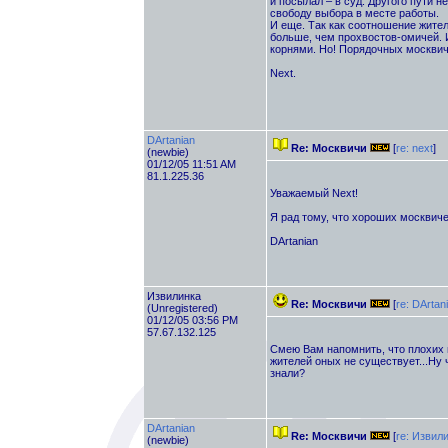
и посылал – в суд. Другого пути 
свободу выбора в месте работы.
И еще. Так как соотношение жител
больше, чем прохвостов-омичей. 
корнями. Но! Порядочных москвиче
Next.
DArtanian
Re: Москвичи
[
re: next
]
(newbie)
01/12/05 11:51 AM
81.1.225.36
Уважаемый Next!
Я рад тому, что хороших москвич
DArtanian
Извилинка
Re: Москвичи
[
re: DArtan
(Unregistered)
01/12/05 03:56 PM
57.67.132.125
Смею Вам напомнить, что плохих 
жителей оных не существует...Ну 
знали?
DArtanian
Re: Москвичи
[
re: Извил
(newbie)