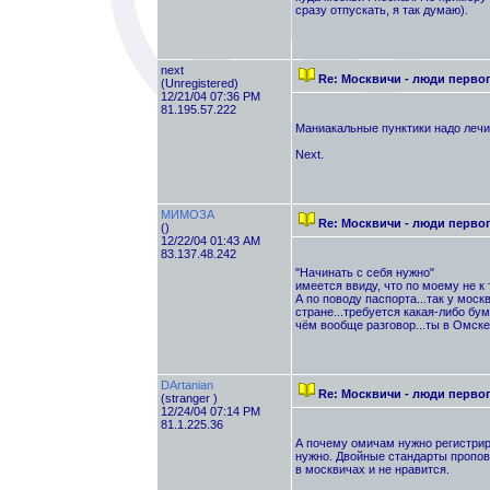
сразу отпускать, я так думаю).
next
Re: Москвичи - люди перво
(Unregistered)
12/21/04 07:36 PM
81.195.57.222
Маниакальные пунктики надо лечит
Next.
МИМОЗА
Re: Москвичи - люди перво
()
12/22/04 01:43 AM
83.137.48.242
"Начинать с себя нужно"
имеется ввиду, что по моему не к 
А по поводу паспорта...так у москв
стране...требуется какая-либо бум
чём вообще разговор...ты в Омске
DArtanian
Re: Москвичи - люди перво
(stranger )
12/24/04 07:14 PM
81.1.225.36
А почему омичам нужно регистрир
нужно. Двойные стандарты пропове
в москвичах и не нравится.