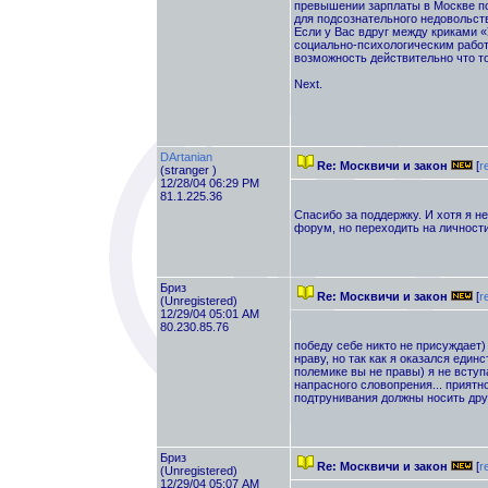
превышении зарплаты в Москве по
для подсознательного недовольств
Если у Вас вдруг между криками «
социально-психологическим рабо
возможность действительно что то
Next.
DArtanian
Re: Москвичи и закон
[
r
(stranger )
12/28/04 06:29 PM
81.1.225.36
Спасибо за поддержку. И хотя я н
форум, но переходить на личности
Бриз
Re: Москвичи и закон
[
r
(Unregistered)
12/29/04 05:01 AM
80.230.85.76
победу себе никто не присуждает)
нраву, но так как я оказался единс
полемике вы не правы) я не вступа
напрасного словопрения... приятн
подтрунивания должны носить др
Бриз
Re: Москвичи и закон
[
r
(Unregistered)
12/29/04 05:07 AM