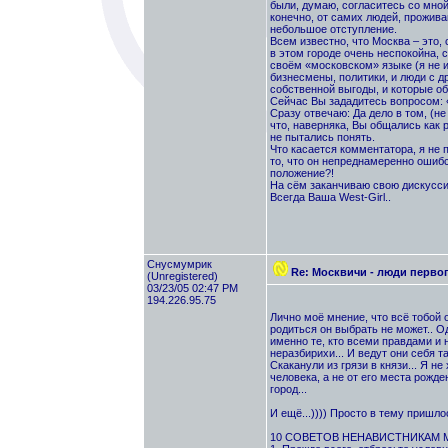
были, думаю, согласитесь со мной,
конечно, от самих людей, прожив
небольшое отступление.
Всем известно, что Москва – это,
в этом городе очень неспокойна, 
своём «московском» языке (я не 
бизнесмены, политики, и люди с д
собственной выгоды, и которые об
Сейчас Вы зададитесь вопросом: 
Сразу отвечаю: Да дело в том, (н
что, наверняка, Вы общались как р
не пытались понять.
Что касается комментатора, я не п
то, что он непреднамеренно ошибс
положение?!
На сём заканчиваю свою дискусси
Всегда Ваша West-Girl..
Снусмумрик
Re: Москвичи - люди перво
(Unregistered)
03/23/05 02:47 PM
194.226.95.75
Лично моё мнение, что всё тобой о
родиться он выбрать не может.. О
именно те, кто всеми правдами и
неразбирихи... И ведут они себя т
Скаканули из грязи в князи... Я не
человека, а не от его места рожд
город...
И ещё...)))) Просто в тему пришлось
10 СОВЕТОВ НЕНАВИСТНИКАМ