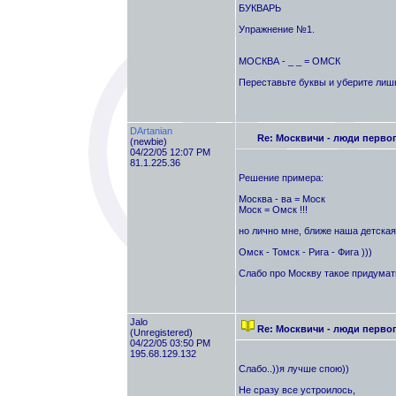
БУКВАРЬ
Упражнение №1.
МОСКВА - _ _ = ОМСК
Переставьте буквы и уберите лишни
DArtanian
Re: Москвичи - люди перво
(newbie)
04/22/05 12:07 PM
81.1.225.36
Решение примера:
Москва - ва = Моск
Моск = Омск !!!
но лично мне, ближе наша детская
Омск - Томск - Рига - Фига )))
Слабо про Москву такое придумат
Jalo
Re: Москвичи - люди перво
(Unregistered)
04/22/05 03:50 PM
195.68.129.132
Слабо..))я лучше спою))
Hе сразу все устроилось,