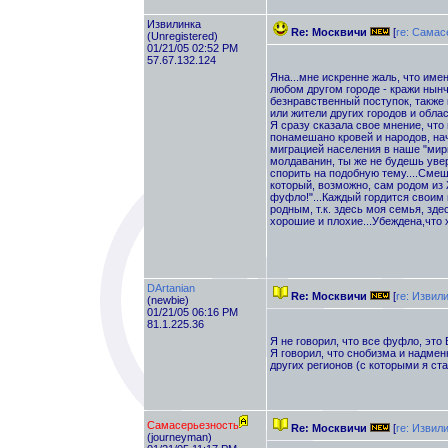
Извилинка
Re: Москвичи
[
re: Самас
(Unregistered)
01/21/05 02:52 PM
57.67.132.124
Яна...мне искренне жаль, что имен
любом другом городе - кражи нынч
безнравственный поступок, также 
или жители других городов и обла
Я сразу сказала свое мнение, что 
понамешано кровей и народов, на
миграцией населения в наше "мирн
молдаванин, ты же не будешь увер
спорить на подобную тему....Сме
который, возможно, сам родом из 
фуфло!"...Каждый гордится своим 
родным, т.к. здесь моя семья, здес
хорошие и плохие...Убеждена,что 
DArtanian
Re: Москвичи
[
re: Извил
(newbie)
01/21/05 06:16 PM
81.1.225.36
Я не говорил, что все фуфло, это В
Я говорил, что снобизма и надмен
других регионов (с которыми я ста
Самасерьезность
Re: Москвичи
[
re: Извил
(journeyman)