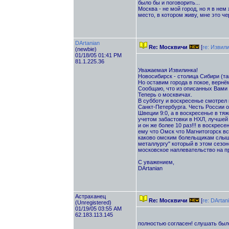
было бы и поговорить...
Москва - не мой город, но я в не
место, в котором живу, мне это че
DArtanian
Re: Москвичи
[
re: Извил
(newbie)
01/18/05 01:41 PM
81.1.225.36
Уважаемая Извилинка!
Новосибирск - столица Сибири (та
Но оставим города в покое, вернё
Сообщаю, что из описанных Вами 
Теперь о москвичах.
В субботу и воскресенье смотрел 
Санкт-Петербурга. Честь России о
Швеции 9:0, а в воскресенье в тя
учетом забастовки в НХЛ, лучшей
и он же более 10 раз!!! в воскрес
ему что Омск что Магнитогорск всё
каково омским болельщикам слыша
металлургу" который в этом сезон
московское наплевательство на пр
С уважением,
DArtanian
Астраханец
Re: Москвичи
[
re: DArtan
(Unregistered)
01/19/05 03:55 AM
62.183.113.145
полностью согласен! слушать было