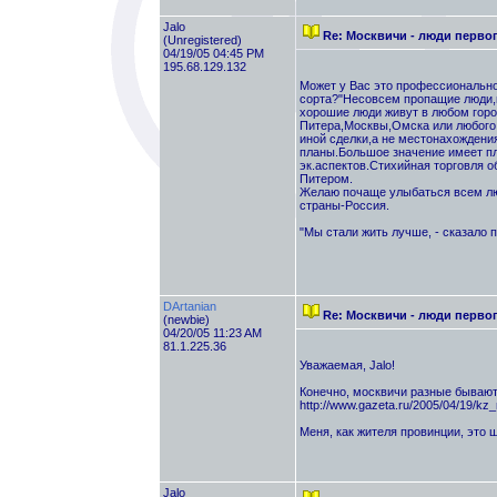
Jalo
Re: Москвичи - люди перво
(Unregistered)
04/19/05 04:45 PM
195.68.129.132
Может у Вас это профессионально
сорта?"Несовсем пропащие люди,п
хорошие люди живут в любом горо
Питера,Москвы,Омска или любого д
иной сделки,а не местонахождени
планы.Большое значение имеет пл
эк.аспектов.Стихийная торговля о
Питером.
Желаю почаще улыбаться всем лю
страны-Россия.
"Мы стали жить лучше, - сказало п
DArtanian
Re: Москвичи - люди перво
(newbie)
04/20/05 11:23 AM
81.1.225.36
Уважаемая, Jalo!
Конечно, москвичи разные бывают
http://www.gazeta.ru/2005/04/19/kz
Меня, как жителя провинции, это 
Jalo