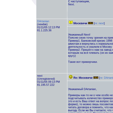
С наступающим,
Next.
DArtanian
Москвичи
[
re: next
]
(newbie)
01/11/05 12:13 PM
81.1.225.36
Уважаемый Next!
Поясню свою точку зрения на при
Пример1. Банковский кризис 1998 
ажиотаж и вернулись к нормально
деятельность и свалили в Москву 
Пример2. Пришёл к нам на завод н
которым на всё плевать (он их каж
кругу)
Такие вот примерчики.
next
Re: Москвичи
[
re: DArtan
(Unregistered)
01/11/05 09:13 PM
81.195.57.222
Уважаемый DArtanian,
Примеры как-то ни о чем особо не 
подсчитывать количество примеров
это и есть Ваш ответ на вопрос п
форме), то можно лишь посоветов
читать договора и помнить, что ка
выгоду. Если же Вы считаете, что