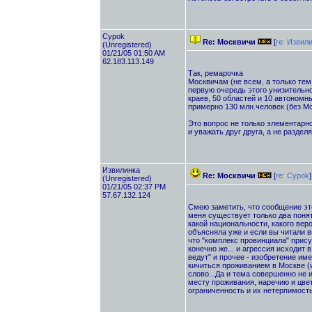
Cypok
Re: Москвичи
[
re: Извил
(Unregistered)
01/21/05 01:50 AM
62.183.113.149
Так, ремарочка
Москвичам (не всем, а только тем 
первую очередь этого унизительно
краев, 50 областей и 10 автоном
примерно 130 млн.человек (без Москв
Это вопрос не только элементарно
и уважать друг друга, а не раздел
Извилинка
Re: Москвичи
[
re: Cypok
]
(Unregistered)
01/21/05 02:37 PM
57.67.132.124
Смею заметить, что сообщение это
меня существует только два понят
какой национальности, какого вер
объясняла уже и если вы читали в
что "комплекс провинциала" прису
конечно же... и агрессия исходит 
ведут" и прочее - изобретение им
кичиться проживанием в Москве (и
слово...Да и тема совершенно не 
месту проживания, наречию и цвет
ограниченность и их нетерпимость