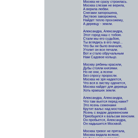
Москва не сразу строилась.
Москва слезам не верила,
А верила любви.
Снегами запорошена,
Листвою заворожена,
Hайдет тепло прохожему,
А деревцу - земли.
Александра, Александра,
Этот город наш с тобою.
Стали мы его судьбою,
Ты вглядись в его лицо...
Что бы ни было вначале,
Утолит он все печали.
Вот и стало обручальным
Hам Садовое кольцо.
Москву рябины красили,
Дубы стояли князями.
Hо не они, а ясени
Без спросу проросли.
Москва не зря надеется,
Что вся в листву оденется,
Москва найдет для деревца
Хоть краешек земли.
Александра, Александра,
Что там вьется перед нами?
Это ясень семенами
Крутит вальс над мостовой.
Ясень с видом деревенским
Приобщился к вальсам венским.
Он пробьется, Александра,
Он надышится Москвой.
Москва тревог не прятала,
Москва видала всякое,