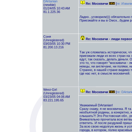
DArtanian
Re: Москвичи
[
re: Извил
(newbie)
01/24/05 10:43 AM
81.1.225.36
Ладно...уговорили))) обязательно 
Приезжайте и вы в Омск...будем р
Соня
Re: Москвичи - люди перво
(Unregistered)
03/03/05 10:30 PM
81.200.13.216
Так уж сложилась исторически, чт
приезжали люди из всех стран на 
едут, так сказать, делать деньги.
это то, что говорят "москивичи -
немцы, ни англечане, ни поляки, ни
Странно, в нашей стране видимо т
где нас нет, в смысле москвичей.
West-Girl
Re: Москвичи
[
re: DArtan
(Unregistered)
03/23/05 04:06 AM
83.221.195.65
Уважаемый DArtanian!
Сразу скажу, я не москвичка. Я та
необъятной родины, а конкретно, 
слышать?! Это Ростовская обл., р
Внимательно прочитала всю ветвь 
ответить. И после раздумий приш
За всю свою недолгую жизнь я усп
города, в котором, полно красив