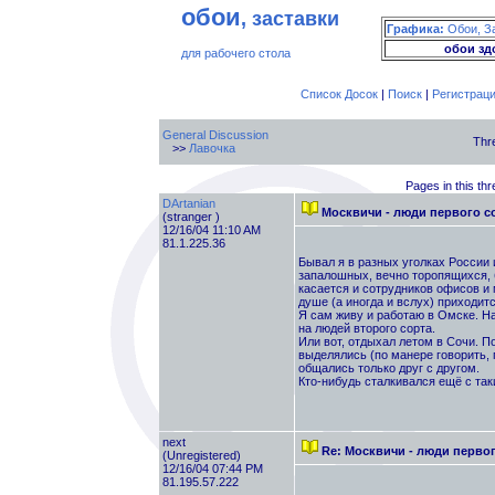
обои
, заставки
Графика:
Обои, З
обои зд
для рабочего стола
Список Досок
|
Поиск
|
Регистрац
General Discussion
Thr
>>
Лавочка
Pages in this th
DArtanian
Москвичи - люди первого с
(stranger )
12/16/04 11:10 AM
81.1.225.36
Бывал я в разных уголках России 
запалошных, вечно торопящихся, 
касается и сотрудников офисов и
душе (а иногда и вслух) приходит
Я сам живу и работаю в Омске. На
на людей второго сорта.
Или вот, отдыхал летом в Сочи. П
выделялись (по манере говорить, 
общались только друг с другом.
Кто-нибудь сталкивался ещё с та
next
Re: Москвичи - люди перво
(Unregistered)
12/16/04 07:44 PM
81.195.57.222