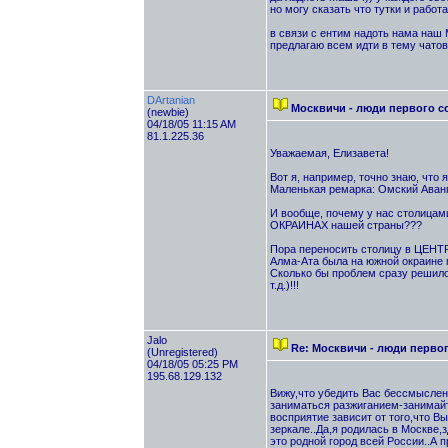
но могу сказать что тутки и работа
в связи с ентим надоть нама наш 
предлагаю всем идти в тему чатовк
DArtanian
Москвичи - люди первого с
(newbie)
04/18/05 11:15 AM
81.1.225.36
Уважаемая, Елизавета!
Вот я, например, точно знаю, что 
Маленькая ремарка: Омский Аванга
И вообще, почему у нас столицам
ОКРАИНАХ нашей страны???
Пора переносить столицу в ЦЕНТР!
Алма-Ата была на южной окраине г
Сколько бы проблем сразу решило
т.д.)!!!
Jalo
Re: Москвичи - люди перво
(Unregistered)
04/18/05 05:25 PM
195.68.129.132
Вижу,что убедить Вас бессмысленн
заниматься разжиганием-занимайт
восприятие зависит от того,что В
зеркале..Да,я родилась в Москве,
это родной город всей России..А 