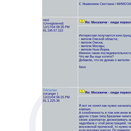
С Уважением Светлана \ МИМОЗА (
next
Re: Москвичи - люди перво
(Unregistered)
12/17/04 08:35 PM
81.195.57.222
Интересная получается конструкц
- жители Омской области;
- жители Омска;
- жители Москвы;
- жители Нью-Йорка.
Именно такая последовательность
Что же Вы еще хотите?
Добавлю, что не думаю о жителях
Next.
DArtanian
Re: Москвичи - люди перво
(stranger )
12/21/04 06:25 PM
81.1.225.36
Я вот не понял как нужно начинат
хорошо.
А озлобленность в том или ином 
других стран типа Бразилии чинит
своих аэропортах досматривать а
задолбала с этой регистрацией, т
московской пропиской, то нужно 
куда москвич поехал. По примеру 