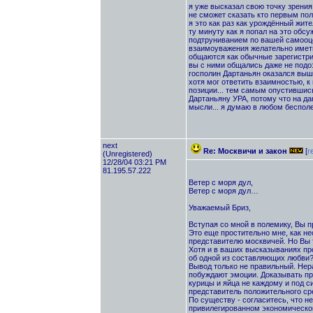
я уже высказал свою точку зрения
не сможет сказать кто первым пол
я это как раз как урождённый жите
ту минуту как я попал на это обс
подтруниванием по вашей самооце
взаимоуважения желательно иметь 
общаются как обычные зарегистри
вы с ними общались даже не подоз
госполин Дартаньян оказался выше
хотя мог ответить взаимностью, 
позиции... тем самым опустившись
Дартаньяну УРА, потому что на дан
мысли... я думаю в любом бесполе
next
Re: Москвичи и закон
[
r
(Unregistered)
12/28/04 03:21 PM
81.195.57.222
Ветер с моря дул,
Ветер с моря дул…
Уважаемый Бриз,
Вступая со мной в полемику, Вы 
Это еще простительно мне, как не
представителю москвичей. Но Вы 
Хотя и в ваших высказываниях п
об одной из составляющих любви?!
Вывод только не правильный. Нер
побуждают эмоции. Доказывать про
курицы и яйца не каждому и под си
представитель положительного ср
По существу - согласитесь, что н
привилегированном экономическом 