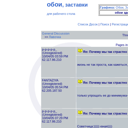
обои
, заставки
Графика:
Обои, З
обои зд
для рабочего стола
Список Досок
|
Поиск
|
Регистрац
General Discussion
Thr
>>
Лавочка
Pages in
p-p-p-p-p_
Re: Почему мы так страстно
(Unregistered)
10/04/05 03:59 PM
62.117.86.210
жизнь не так проста, как кажеться
FANTAZIYA
Re: Почему мы так страстно
(Unregistered)
10/04/05 05:54 PM
62.205.187.50
только упрощать ее до минимума-не
p-p-p-p-p_
Re: Почему мы так страстно
(Unregistered)
10/04/05 07:29 PM
62.117.86.210
Советчица:))))) юная))))