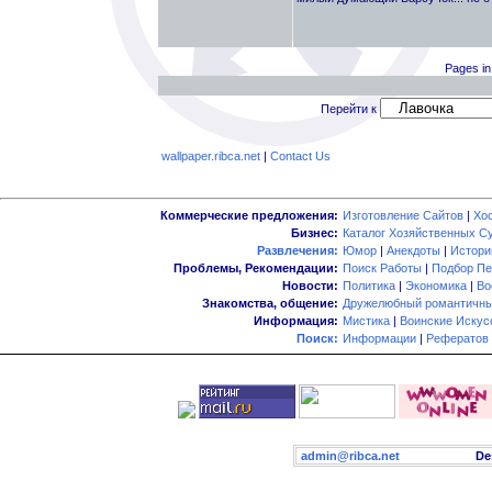
Pages in
Перейти к
wallpaper.ribca.net
|
Contact Us
Коммерческие предложения:
Изготовление Сайтов
|
Хо
Бизнес:
Каталог Хозяйственных С
Развлечения:
Юмор
|
Анекдоты
|
Истори
Проблемы, Рекомендации:
Поиск Работы
|
Подбор Пе
Новости:
Политика
|
Экономика
|
Во
Знакомства, общение:
Дружелюбный романтичны
Информация:
Мистика
|
Воинские Искус
Поиск:
Информации
|
Рефератов
admin@ribca.net
Desig