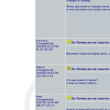
станции /А.Зигфид/
Жизнь для меня не тающая свеча. 
я хочу заставить его пылать как 
p-p-p-p-p_
Re: Почему мы так страстно
(Unregistered)
10/05/05 02:10 PM
62.117.86.210
Вагонная спора последнее дело...))
барсук
Re: Почему мы так страстно
(Unregistered)
10/06/05 03:52 PM
213.130.12.13
что нам нужно от жизни?
я пока не нашел ответа.....
Анка
Re: Почему мы так страстно
(Unregistered)
10/07/05 10:34 AM
195.177.121.71
милый думающий Барсучок!!! не о 