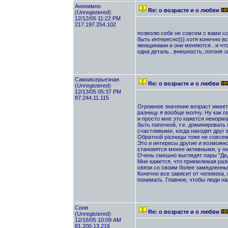
Анонимно
Re: о возрасте и о любви
(Unregistered)
12/12/05 11:22 PM
217.197.254.102
позволю себе не совсем с вами со
быть интересно))) хотя конечно в
женщинами и они меняются.. и что 
одна деталь...внешность..погоня з
Самаясерьезная
Re: о возрасте и о любви
(Unregistered)
12/13/05 05:37 PM
87.244.11.115
Огромное значение возраст имеет
разницу я вообще молчу. Ну как па
и просто мне это кажется ненорм
быть папочкой, т.е. доминировать 
счастливыми, когда находят друг в
Обратной разницы тоже не совсем
Это и интересы другие и возможн
становятся менее активными, у ни
Очень смешно выглядят пары "Дед
Мне кажется, что приемлемая раз
связи со своим более замедленным
Конечно все зависит от человека, 
понимать. Главное, чтобы люди на
Cоня
Re: о возрасте и о любви
(Unregistered)
12/16/05 10:09 AM
81.200.13.216