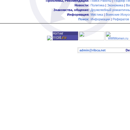
Проблемы, Рекомендации:
Поиск Работы
|
Подбор Пе
Новости:
Политика
|
Экономика
|
Во
Знакомства, общение:
Дружелюбный романтичны
Информация:
Мистика
|
Воинские Искус
Поиск:
Информации
|
Рефератов
admin@ribca.net
Desig