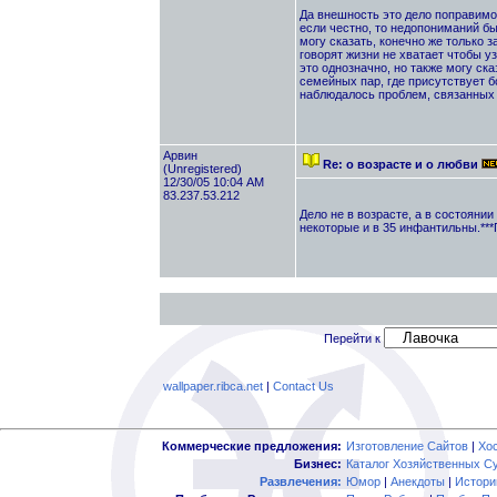
Да внешность это дело поправимое
если честно, то недопониманий б
могу сказать, конечно же только 
говорят жизни не хватает чтобы у
это однозначно, но также могу ска
семейных пар, где присутствует бо
наблюдалось проблем, связанных 
Арвин
Re: о возрасте и о любви
(Unregistered)
12/30/05 10:04 AM
83.237.53.212
Дело не в возрасте, а в состояни
некоторые и в 35 инфантильны.***
Перейти к
wallpaper.ribca.net
|
Contact Us
Коммерческие предложения:
Изготовление Сайтов
|
Хо
Бизнес:
Каталог Хозяйственных С
Развлечения:
Юмор
|
Анекдоты
|
Истори