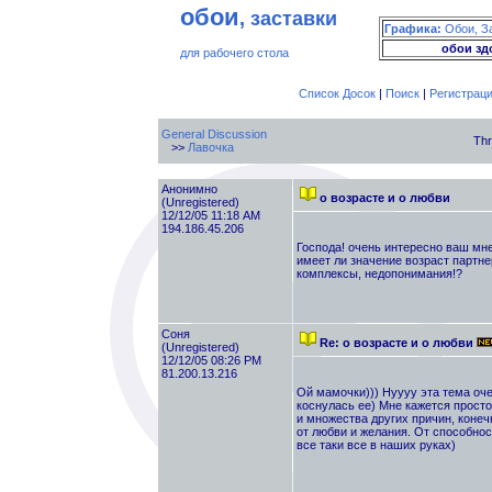
обои
, заставки
Графика:
Обои, З
обои зд
для рабочего стола
Список Досок
|
Поиск
|
Регистрац
General Discussion
Thr
>>
Лавочка
Анонимно
о возрасте и о любви
(Unregistered)
12/12/05 11:18 AM
194.186.45.206
Господа! очень интересно ваш мне
имеет ли значение возраст партне
комплексы, недопонимания!?
Cоня
Re: о возрасте и о любви
(Unregistered)
12/12/05 08:26 PM
81.200.13.216
Ой мамочки))) Нуууу эта тема оче
коснулась ее) Мне кажется просто
и множества других причин, конеч
от любви и желания. От способнос
все таки все в наших руках)