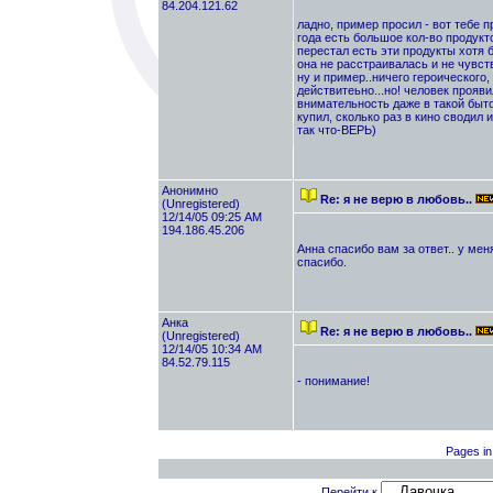
84.204.121.62
ладно, пример просил - вот тебе 
года есть большое кол-во продукт
перестал есть эти продукты хотя 
она не расстраивалась и не чувст
ну и пример..ничего героического,
действитеьно...но! человек прояви
внимательность даже в такой быто
купил, сколько раз в кино сводил и
так что-ВЕРЬ)
Анонимно
Re: я не верю в любовь..
(Unregistered)
12/14/05 09:25 AM
194.186.45.206
Анна спасибо вам за ответ.. у меня
спасибо.
Анка
Re: я не верю в любовь..
(Unregistered)
12/14/05 10:34 AM
84.52.79.115
- понимание!
Pages in 
Перейти к