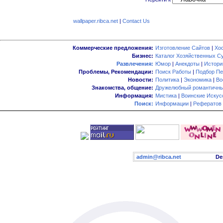
wallpaper.ribca.net
|
Contact Us
Коммерческие предложения:
Изготовление Сайтов
|
Хо
Бизнес:
Каталог Хозяйственных С
Развлечения:
Юмор
|
Анекдоты
|
Истори
Проблемы, Рекомендации:
Поиск Работы
|
Подбор Пе
Новости:
Политика
|
Экономика
|
Во
Знакомства, общение:
Дружелюбный романтичны
Информация:
Мистика
|
Воинские Искус
Поиск:
Информации
|
Рефератов
admin@ribca.net
Desig