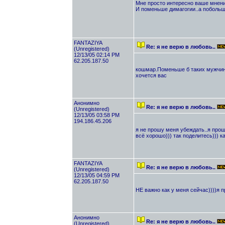
Мне просто интересно ваше мнени
И поменьше димагогии..а побольш
FANTAZIYA
Re: я не верю в любовь..
(Unregistered)
12/13/05 02:14 PM
62.205.187.50
кошмар.Поменьше б таких мужчин
хочется вас
Анонимно
Re: я не верю в любовь..
(Unregistered)
12/13/05 03:58 PM
194.186.45.206
я не прошу меня убеждать..я прош
всё хорошо))) так поделитесь))) ка
FANTAZIYA
Re: я не верю в любовь..
(Unregistered)
12/13/05 04:59 PM
62.205.187.50
НЕ важно как у меня сейчас))))я п
Анонимно
Re: я не верю в любовь..
(Unregistered)