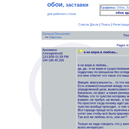
обои
, заставки
Графика:
Обои, З
обои зд
для рабочего стола
Список Досок
|
Поиск
|
Регистрац
General Discussion
Thr
>>
Лавочка
Pages in 
Анонимно
я не верю в любовь..
(Unregistered)
12/13/05 01:59 PM
194.186.45.206
я не верю в любовь..
да..да.. я не верю в существовани
подругому по юношески без оглядк
кто мне ответит что такое это ваш
Фикция..вертуальность…то что ник
Есть взаимоотношения между особ
определенной цели..выжить(вместе
Банально..но факт..и какая разниц
Любовь это то чувство которому м
взамен..не требуя..не желая.. а т
Но простите тогда почему идет раз
чувство вообще проходит.. о том ч
Все гораздо проще есть мужчина и
хотят они чтобы всё было красиво
Так всё же любовь есть..или нет?
Только не надо говорить что у м
всего интересует.