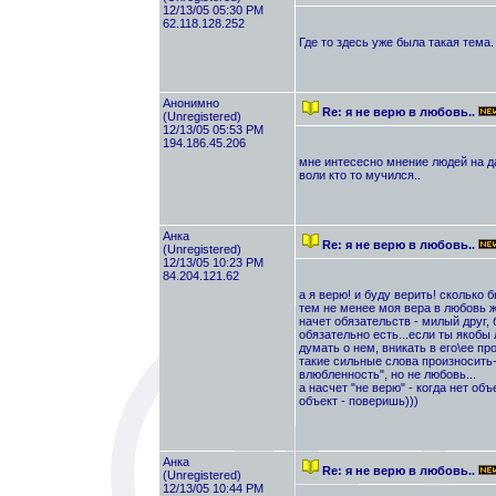
12/13/05 05:30 PM
62.118.128.252
Где то здесь уже была такая тема
Анонимно
Re: я не верю в любовь..
(Unregistered)
12/13/05 05:53 PM
194.186.45.206
мне интесесно мнение людей на да
воли кто то мучился..
Анка
Re: я не верю в любовь..
(Unregistered)
12/13/05 10:23 PM
84.204.121.62
а я верю! и буду верить! сколько 
тем не менее моя вера в любовь ж
начет обязательств - милый друг, 
обязательно есть...если ты якобы
думать о нем, вникать в его\ее пр
такие сильные слова произносить
влюбленность", но не любовь...
а насчет "не верю" - когда нет об
объект - поверишь)))
Анка
Re: я не верю в любовь..
(Unregistered)
12/13/05 10:44 PM