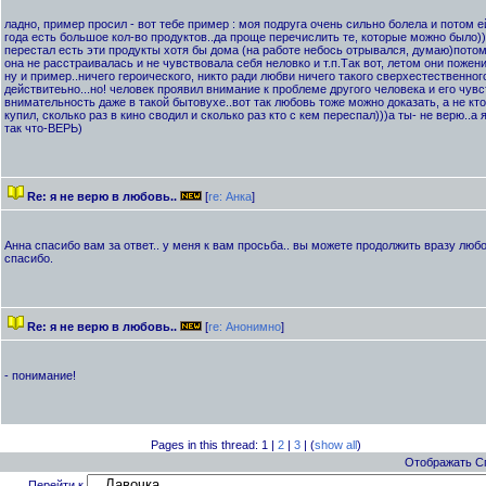
ладно, пример просил - вот тебе пример : моя подруга очень сильно болела и потом е
года есть большое кол-во продуктов..да проще перечислить те, которые можно было))
перестал есть эти продукты хотя бы дома (на работе небось отрывался, думаю)потому
она не расстраивалась и не чувствовала себя неловко и т.п.Так вот, летом они поже
ну и пример..ничего героического, никто ради любви ничего такого сверхестественного
действитеьно...но! человек проявил внимание к проблеме другого человека и его чувс
внимательность даже в такой бытовухе..вот так любовь тоже можно доказать, а не кт
купил, сколько раз в кино сводил и сколько раз кто с кем переспал)))а ты- не верю..а 
так что-ВЕРЬ)
Re: я не верю в любовь..
[
re: Анка
]
Анна спасибо вам за ответ.. у меня к вам просьба.. вы можете продолжить вразу любовь 
спасибо.
Re: я не верю в любовь..
[
re: Анонимно
]
- понимание!
Pages in this thread: 1 |
2
|
3
| (
show all
)
Отображать С
Перейти к