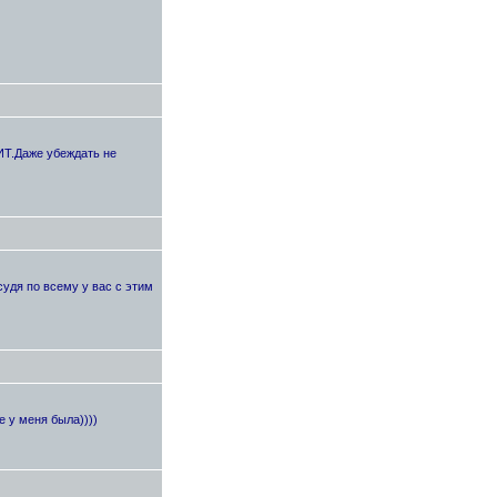
ИТ.Даже убеждать не
удя по всему у вас с этим
е у меня была))))