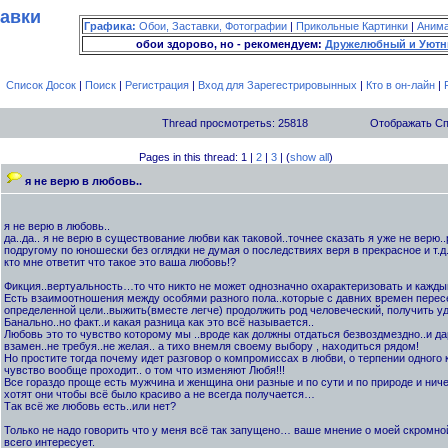
тавки
Графика:
Обои, Заставки, Фотографии
|
Прикольные Картинки
|
Аним
обои здорово, но - рекомендуем:
Дружелюбный и Уютн
Список Досок
|
Поиск
|
Регистрация
|
Вход для Зарегестрировынных
|
Кто в он-лайн
|
Thread просмотретьs: 25818
Отображать С
Pages in this thread: 1 |
2
|
3
| (
show all
)
я не верю в любовь..
я не верю в любовь..
да..да.. я не верю в существование любви как таковой..точнее сказать я уже не верю..
подругому по юношески без оглядки не думая о последствиях веря в прекрасное и т.д
кто мне ответит что такое это ваша любовь!?
Фикция..вертуальность…то что никто не может однозначно охарактеризовать и каждый
Есть взаимоотношения между особями разного пола..которые с давних времен перес
определенной цели..выжить(вместе легче) продолжить род человеческий, получить у
Банально..но факт..и какая разница как это всё называется..
Любовь это то чувство которому мы ..вроде как должны отдаться безвоздмездно..и да
взамен..не требуя..не желая.. а тихо внемля своему выбору , находиться рядом!
Но простите тогда почему идет разговор о компромиссах в любви, о терпении одного к 
чувство вообще проходит.. о том что изменяют Любя!!!
Все гораздо проще есть мужчина и женщина они разные и по сути и по природе и ничег
хотят они чтобы всё было красиво а не всегда получается…
Так всё же любовь есть..или нет?
Только не надо говорить что у меня всё так запущено… ваше мнение о моей скромн
всего интересует.