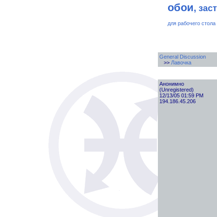
обои
, зас
для рабочего стола
General Discussion
>>
Лавочка
Анонимно
(Unregistered)
12/13/05 01:59 PM
194.186.45.206