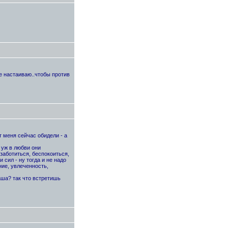
не настаиваю..чтобы против
т меня сейчас обидели - а
 уж в любви они
заботиться, беспокоиться,
 сил - ну тогда и не надо
ие, увлеченность,
ваша? так что встретишь