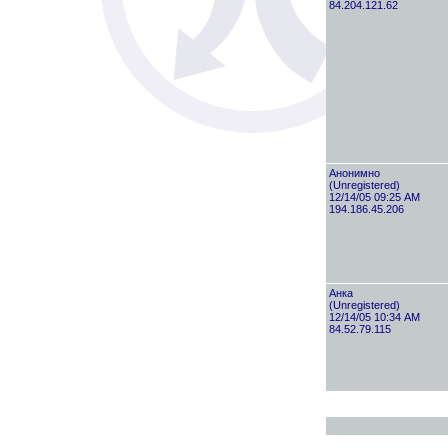
84.204.121.62
Анонимно
(Unregistered)
12/14/05 09:25 AM
194.186.45.206
Анка
(Unregistered)
12/14/05 10:34 AM
84.52.79.115