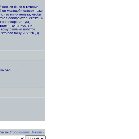
й нельзя было в течение
) ее молодой человек тоже
, что ей их нельзя, чтобы
ниться собираются..скажешь-
 не совершил...да,
твам...тактичность и
о кому сколько шмоток
я это все вижу и ВЕРЮ)))
это-.......
писок
Отображение Ветвями