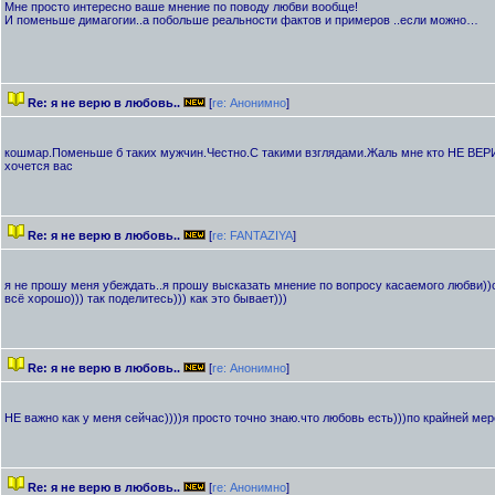
Мне просто интересно ваше мнение по поводу любви вообще!
И поменьше димагогии..а побольше реальности фактов и примеров ..если можно…
Re: я не верю в любовь..
[
re: Анонимно
]
кошмар.Поменьше б таких мужчин.Честно.С такими взглядами.Жаль мне кто НЕ ВЕР
хочется вас
Re: я не верю в любовь..
[
re: FANTAZIYA
]
я не прошу меня убеждать..я прошу высказать мнение по вопросу касаемого любви))с
всё хорошо))) так поделитесь))) как это бывает)))
Re: я не верю в любовь..
[
re: Анонимно
]
НЕ важно как у меня сейчас))))я просто точно знаю.что любовь есть)))по крайней мер
Re: я не верю в любовь..
[
re: Анонимно
]