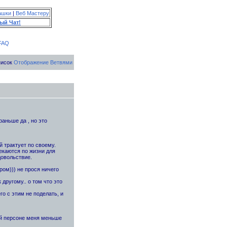
ашки
|
Веб Мастеру
ый Чат!
FAQ
писок
Отображение Ветвями
раньше да , но это
.
 трактует по своему.
екаются по жизни для
довольствие.
ром))) не прося ничего
другому.. о том что это
о с этим не поделать, и
ой персоне меня меньше