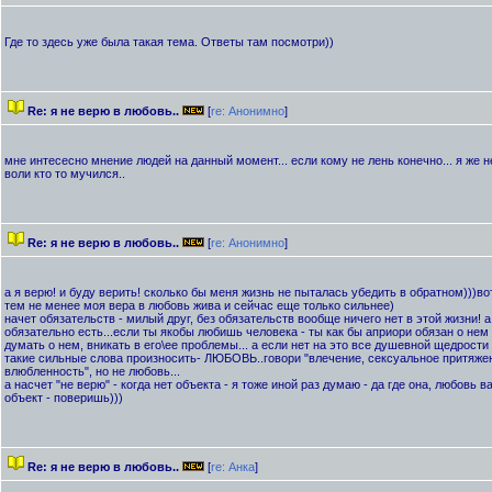
Где то здесь уже была такая тема. Ответы там посмотри))
Re: я не верю в любовь..
[
re: Анонимно
]
мне интесесно мнение людей на данный момент... если кому не лень конечно... я же 
воли кто то мучился..
Re: я не верю в любовь..
[
re: Анонимно
]
а я верю! и буду верить! сколько бы меня жизнь не пыталась убедить в обратном)))во
тем не менее моя вера в любовь жива и сейчас еще только сильнее)
начет обязательств - милый друг, без обязательств вообще ничего нет в этой жизни! а
обязательно есть...если ты якобы любишь человека - ты как бы априори обязан о нем 
думать о нем, вникать в его\ее проблемы... а если нет на это все душевной щедрости и
такие сильные слова произносить- ЛЮБОВЬ..говори "влечение, сексуальное притяжен
влюбленность", но не любовь...
а насчет "не верю" - когда нет объекта - я тоже иной раз думаю - да где она, любовь 
объект - поверишь)))
Re: я не верю в любовь..
[
re: Анка
]