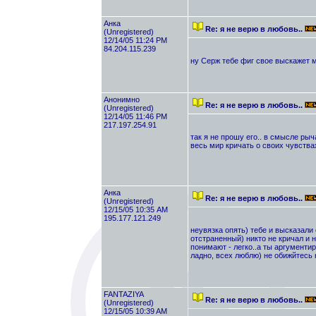
Анка
Re: я не верю в любовь..
(Unregistered)
12/14/05 11:24 PM
84.204.115.239
ну Серж тебе фиг свое выскажет м
Анонимно
Re: я не верю в любовь..
(Unregistered)
12/14/05 11:46 PM
217.197.254.91
так я не прошу его.. в смысле рыч
весь мир кричать о своих чувствах
Анка
Re: я не верю в любовь..
(Unregistered)
12/15/05 10:35 AM
195.177.121.249
неувязка опять) тебе и высказали 
отстраненный) никто не кричал и н
понимают - легко..а ты аргументир
ладно, всех люблю) не обижйтесь 
FANTAZIYA
Re: я не верю в любовь..
(Unregistered)
12/15/05 10:39 AM