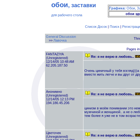
обои
, заставки
Графика:
Обои, З
обои зд
для рабочего стола
Список Досок
|
Поиск
|
Регистрац
General Discussion
Thr
>>
Лавочка
Pages in
FANTAZIYA
Re: я не верю в любовь..
(Unregistered)
12/14/05 10:48 AM
62.205.187.50
Очень циничный у тебя взгляд)))а
вместе жить легче и вы друг от д
Анонимно
Re: я не верю в любовь..
(Unregistered)
12/14/05 12:13 PM
194.186.45.206
цинизм в моём понимании это немн
мужчиной и женщиной.. а не о люб
тем более я уже не в том возрасте
Цветочек
Re: я не верю в любовь..
(Unregistered)