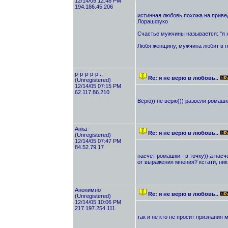
12/14/05 12:48 PM
194.186.45.206
истинная любовь похожа на приведе
Лорашфуко
Счастье мужчины называется: "я 
Любя женщину, мужчина любит в н
р-р-р-р-р...
Re: я не верю в любовь..
(Unregistered)
12/14/05 07:15 PM
62.117.86.210
Верю)) не верю))) развели ромашк
Анка
Re: я не верю в любовь..
(Unregistered)
12/14/05 07:47 PM
84.52.79.17
насчет ромашки - в точку)) а нас
от выражения мнения? кстати, никто
Анонимно
Re: я не верю в любовь..
(Unregistered)
12/14/05 10:06 PM
217.197.254.111
так и не кто не просит признания м