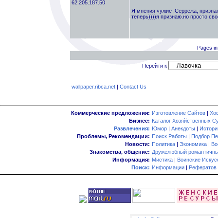
62.205.187.50
Я мнения чужие ,Серрежа, призна
теперь))))я признаю.но просто с
Pages in
Перейти к
wallpaper.ribca.net
|
Contact Us
Коммерческие предложения:
Изготовление Сайтов
|
Хо
Бизнес:
Каталог Хозяйственных С
Развлечения:
Юмор
|
Анекдоты
|
Истори
Проблемы, Рекомендации:
Поиск Работы
|
Подбор Пе
Новости:
Политика
|
Экономика
|
Во
Знакомства, общение:
Дружелюбный романтичны
Информация:
Мистика
|
Воинские Искус
Поиск:
Информации
|
Рефератов