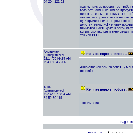
84.204.121.62
ладно, пример просил - вот тебе 
года есть большое кол-во продукт
перестал есть эти продукты хотя 
она не расстраивалась и не чувст
ну и пример..ничего героического,
действитеьно...но! человек прояви
внимательность даже в такой быто
купил, сколько раз в кино сводил и
так что-ВЕРЬ)
Анонимно
Re: я не верю в любовь..
(Unregistered)
12/14/05 09:25 AM
194.186.45.206
Анна спасибо вам за ответ.. у меня
спасибо.
Анка
Re: я не верю в любовь..
(Unregistered)
12/14/05 10:34 AM
84.52.79.115
- понимание!
Pages in 
Перейти к