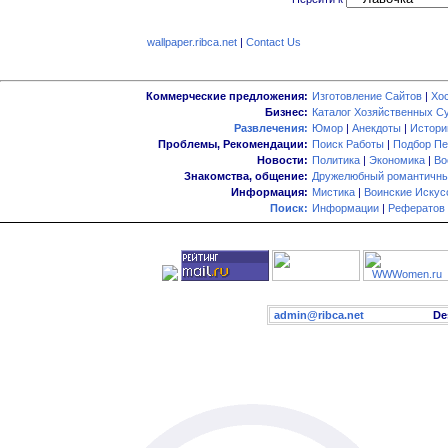
wallpaper.ribca.net
|
Contact Us
Коммерческие предложения:
Изготовление Сайтов
|
Хо
Бизнес:
Каталог Хозяйственных С
Развлечения:
Юмор
|
Анекдоты
|
Истори
Проблемы, Рекомендации:
Поиск Работы
|
Подбор Пе
Новости:
Политика
|
Экономика
|
Во
Знакомства, общение:
Дружелюбный романтичны
Информация:
Мистика
|
Воинские Искус
Поиск:
Информации
|
Рефератов
admin@ribca.net
Desig