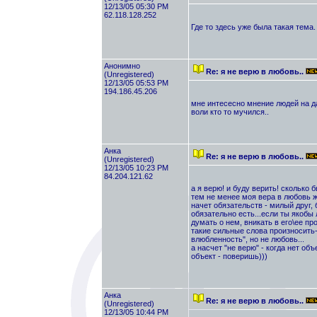
12/13/05 05:30 PM
62.118.128.252
Где то здесь уже была такая тема
Анонимно
Re: я не верю в любовь..
(Unregistered)
12/13/05 05:53 PM
194.186.45.206
мне интесесно мнение людей на да
воли кто то мучился..
Анка
Re: я не верю в любовь..
(Unregistered)
12/13/05 10:23 PM
84.204.121.62
а я верю! и буду верить! сколько 
тем не менее моя вера в любовь ж
начет обязательств - милый друг, 
обязательно есть...если ты якобы
думать о нем, вникать в его\ее пр
такие сильные слова произносить
влюбленность", но не любовь...
а насчет "не верю" - когда нет об
объект - поверишь)))
Анка
Re: я не верю в любовь..
(Unregistered)
12/13/05 10:44 PM