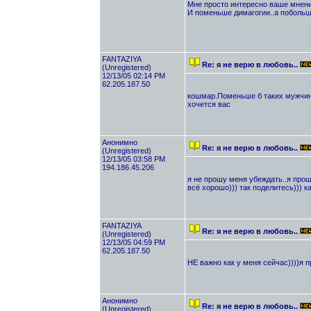
Мне просто интересно ваше мнени
И поменьше димагогии..а побольш
FANTAZIYA
Re: я не верю в любовь..
(Unregistered)
12/13/05 02:14 PM
62.205.187.50
кошмар.Поменьше б таких мужчин
хочется вас
Анонимно
Re: я не верю в любовь..
(Unregistered)
12/13/05 03:58 PM
194.186.45.206
я не прошу меня убеждать..я прош
всё хорошо))) так поделитесь))) ка
FANTAZIYA
Re: я не верю в любовь..
(Unregistered)
12/13/05 04:59 PM
62.205.187.50
НЕ важно как у меня сейчас))))я п
Анонимно
Re: я не верю в любовь..
(Unregistered)