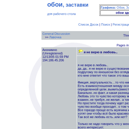
обои
, заставки
Графика:
Обои, З
обои зд
для рабочего стола
Список Досок
|
Поиск
|
Регистрац
General Discussion
Thr
>>
Лавочка
Pages in 
Анонимно
я не верю в любовь..
(Unregistered)
12/13/05 01:59 PM
194.186.45.206
я не верю в любовь..
да..да.. я не верю в существовани
подругому по юношески без оглядк
кто мне ответит что такое это ваш
Фикция..вертуальность…то что ник
Есть взаимоотношения между особ
определенной цели..выжить(вместе
Банально..но факт..и какая разниц
Любовь это то чувство которому м
взамен..не требуя..не желая.. а т
Но простите тогда почему идет раз
чувство вообще проходит.. о том ч
Все гораздо проще есть мужчина и
хотят они чтобы всё было красиво
Так всё же любовь есть..или нет?
Только не надо говорить что у м
всего интересует.