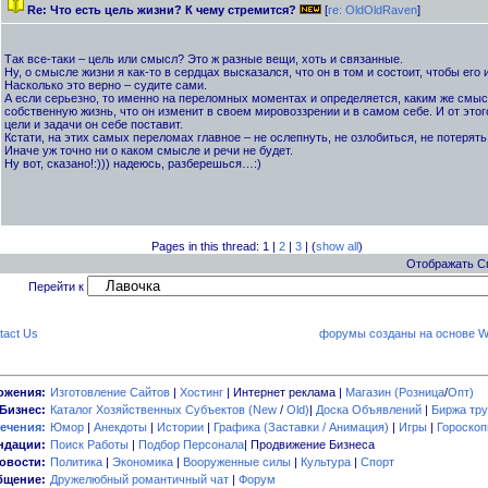
Re: Что есть цель жизни? К чему стремится?
[
re: OldOldRaven
]
Так все-таки – цель или смысл? Это ж разные вещи, хоть и связанные.
Ну, о смысле жизни я как-то в сердцах высказался, что он в том и состоит, чтобы его и
Насколько это верно – судите сами.
А если серьезно, то именно на переломных моментах и определяется, каким же смы
собственную жизнь, что он изменит в своем мировоззрении и в самом себе. И от этого
цели и задачи он себе поставит.
Кстати, на этих самых переломах главное – не ослепнуть, не озлобиться, не потерять 
Иначе уж точно ни о каком смысле и речи не будет.
Ну вот, сказано!:))) надеюсь, разберешься…:)
Pages in this thread: 1 |
2
|
3
| (
show all
)
Отображать С
Перейти к
tact Us
форумы созданы на основе W
ожения:
Изготовление Сайтов
|
Хостинг
| Интернет реклама |
Магазин (Розница
/
Опт)
Бизнес:
Каталог Хозяйственных Субъектов (New
/
Old)
|
Доска Объявлений
|
Биржа тру
ечения:
Юмор
|
Анекдоты
|
Истории
|
Графика (Заставки / Анимация)
|
Игры
|
Гороско
ндации:
Поиск Работы
|
Подбор Персонала
| Продвижение Бизнеса
овости:
Политика
|
Экономика
|
Вооруженные силы
|
Культура
|
Спорт
бщение:
Дружелюбный романтичный чат
|
Форум