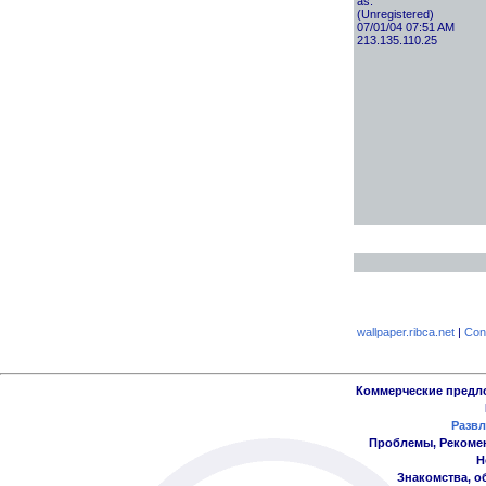
as.
(Unregistered)
07/01/04 07:51 AM
213.135.110.25
wallpaper.ribca.net
|
Con
Коммерческие предл
Развл
Проблемы, Рекоме
Н
Знакомства, о