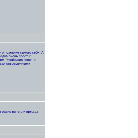
его познание самого себя. А
одов очень просты:
ям. Учебников конечно
чивая современными
 равно ничего и никогда