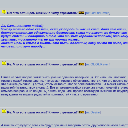
Re: Что есть цель жизни? К чему стремится?
[
re: OldOldRaven
]
Да, Сань...понесло тебя:))
Я могу только одно сказать, если уж породили нас на свет. дали нам жизнь
достоинством...не обязательно достигать каких то высот, но думаю,что
будут сидеть и говорить о том, что ты был хорошим человеком, что кому
хватать, то наверно ты не зря прожил жизнь...
Значит Цель и смысл в жизни...это быть полезным, кому бы то ни было, э
человек...или куча народу...
Re: Что есть цель жизни? К чему стремится?
[
re: OldOldRaven
]
Ответ на этот вопрос хотят знать уже не один век наверное :)) Вот и пошло...поехало.
жизни в самой жизни, другие, что смысл жизни в её смерти...третьи, что его просто нет
что смысл (смешно...) в том, чтобы оставить после себя потомство... А может жизнь 
радостей (кстати...твои слова...). Вот и предерживайся своих же слов, пожалуй это в
смысла все равно не найдешь, а жить надо. Или просто благодаря жизненным неуря
вынуждены не видеть радостей и приятностей - так это временно.
Re: Что есть цель жизни? К чему стремится?
[
re: Desire
]
А мне то что будет с того что будут про меня говорить потом другиепосле моей смерт