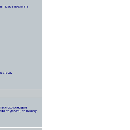
опыталась подумать
оваться.
ваться окружающим
то-то делать, то никогда