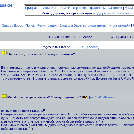
тавки
Графика:
Обои, Заставки, Фотографии
|
Прикольные Картинки
|
Аним
обои здорово, но - рекомендуем:
Дружелюбный и Уютн
Список Досок
|
Поиск
|
Регистрация
|
Вход для Зарегестрировынных
|
Кто в он-лайн
|
Thread просмотретьs: 28653
Отображать С
Pages in this thread: 1 |
2
|
3
| (
show all
)
Что есть цель жизни? К чему стремится?
Вот наступают часто в жизни очень переломные моменты, когда необходимо переосм
Расставить приоритеты. Вынести ОЧЕНЬ важные решения. И очень часто возникает
ЧЕГО? КАКОВА ЦЕЛЬ ЭТОГО? СМЫСЛ? Канечно сразу же возникает ответ просто что б
то и заключен ответ. Но вот что подразумевается под ЖИТЬ. Должен же быть СМЫСЛ
Re: Что есть цель жизни? К чему стремится?
[
re: OldOldRaven
]
ну ты и вопросики ставишь!!!
Наверное смысл жизни ради самой жизни...В том чтобы утром на солнышко полюбова
луну.....видеть как ростут твои дети,как яснее становятся лица окружающих,если ты и
главное уметь это увидеть и чтобы жизнь была тебе в радость..)))
Ведь можно быть счастливым дворником,а можно несчастным презедентом....Главное
ней,наверное так..)))