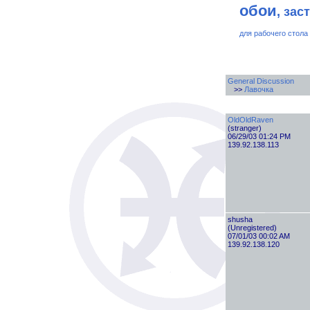
обои
, зас
для рабочего стола
General Discussion
>>
Лавочка
OldOldRaven
(stranger)
06/29/03 01:24 PM
139.92.138.113
shusha
(Unregistered)
07/01/03 00:02 AM
139.92.138.120