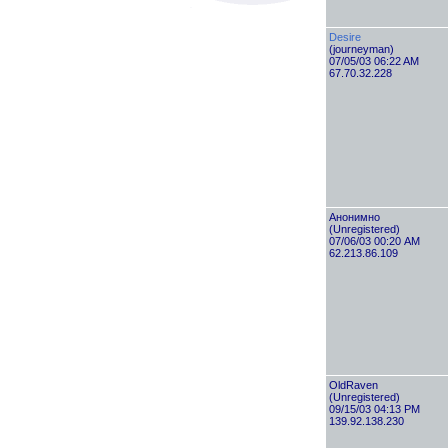
Desire
(journeyman)
07/05/03 06:22 AM
67.70.32.228
Анонимно
(Unregistered)
07/06/03 00:20 AM
62.213.86.109
OldRaven
(Unregistered)
09/15/03 04:13 PM
139.92.138.230