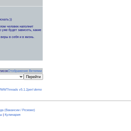
скать:))
слом человек наполнит
 уже будет зависеть, какие
веры в себя и в жизнь.
писок
Отображение Ветвями
WWThreads v5.1.2
perl demo
да (Вакансии / Резюме)
пы
|
Кулинария