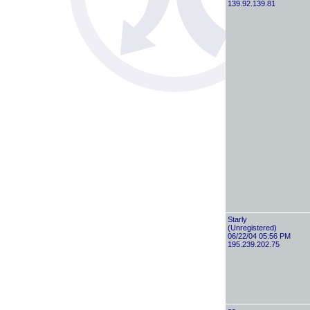
139.92.139.81
Starly
(Unregistered)
06/22/04 05:56 PM
195.239.202.75