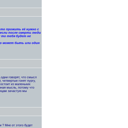
, то прожить её нужно с
 если после смерти люди
 то тебя будет не
то может быть или один
..одни говорят, что смысл
, четвертые гонят пургу,
состоит из маленьких
ерная мысль, потому что
дицам зачастую мы
и ? Мне от этого будет