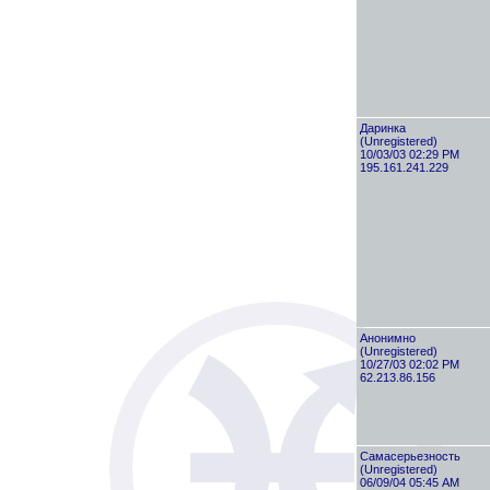
Даринка
(Unregistered)
10/03/03 02:29 PM
195.161.241.229
Анонимно
(Unregistered)
10/27/03 02:02 PM
62.213.86.156
Самасерьезность
(Unregistered)
06/09/04 05:45 AM