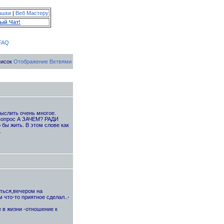
ашки
|
Веб Мастеру
ый Чат!
FAQ
писок
Отображение Ветвями
ыслить очень многое.
 вопрос А ЗАЧЕМ? РАДИ
ы жить. В этом слове как
.
ться,вечером на
м что-то приятное сделал..-
 в жизни -отношение к