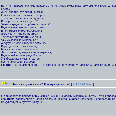
Вот что я думаю по этому поводу...многие из нас думали на тему смысла жизни...я п
стихами=)
Жить вредно, это знает каждый.
Стареем мы,потом лишь смерть.
Так может жизнь начав однажды
Вот сразу взять и умереть?
Зачем страдать, скорбеть и плакать?
Ведь в жизни много горьких слез,
В ней много злобы, раздраженья,
Лжи, лести, подлости, угроз.
Так стоит ли терпеть мученья
за мимолетные мгновенья?
А вдруг мгновений будет больше?
Вдруг дольше тянутся они,
Мгновенья счастья и любви.
Да, стоит жить, ведь жизнь прекрасна,
Ведь в ней есть море доброты,
Улыбка друга, слезы счастья
после признания в любви.
Простите за незаконченность, но дальше не получилось=)надо жить ради жизни и рад
Re: Что есть цель жизни? К чему стремится?
[
re: OldOldRaven
]
Я для себя уже поняла в чем смысл жизни. По моему мнению, он в том, чтобы радо
событиям, дарить свою энергию людям и никогда не сидеть без дела. Если постоянно ч
не чувствуешь пустоты в душе.