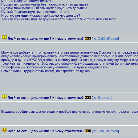
мягче в гробу и я пойму смысл ?
Пускай ты прожил жизнь без тяжких мук,- что далыше?
Пускай твой жизненный замкнулся круг,- что дальше?
Пускай, блаженствуя, ты проживешь сто лет
И сотню лет еще, – скажи, мой друг,- что дальше?
Так что приносить пользу другим и есть смысл ? Мне то он чем светит?
Re: Что есть цель жизни? К чему стремится?
[
re: OldOldRaven
]
Могу лишь добавить, что человек - это уже целая вселенная. И жизнь - это прежде вс
общечеловеческие критерии совершенствования души во все времена и для всех нар
пробуди в душе ЛЮБОВЬ,любовь к самому себе, к жизни, к окружающему миру, к люд
тоже хватает, начиная от Библии, философии бзен-буддизма, ступеней йоги и закан
теософскими и эзотерическими учениями... Но путь у каждого свой.
Смысл один - трудно стать богом, но стремиться нужно.
Re: Что есть цель жизни? К чему стремится?
[
re: Даринка
]
Буддизм вообще смысла не видит и вообще после смерти только черви, труха и после
Re: Что есть цель жизни? К чему стремится?
[
re: OldOldRaven
]