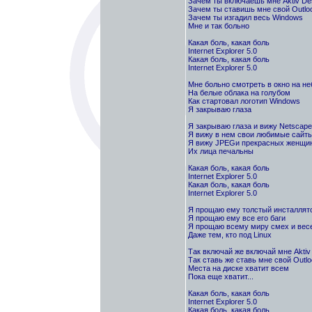
Зачем ты включаешь мне Aktiv De
Зачем ты ставишь мне свой Outlo
Зачем ты изгадил весь Windows
Мне и так больно
Какая боль, какая боль
Internet Explorer 5.0
Какая боль, какая боль
Internet Explorer 5.0
Мне больно смотреть в окно на не
Hа белые облака на голубом
Как стартовал логотип Windows
Я закрываю глаза
Я закрываю глаза и вижу Netscape
Я вижу в нем свои любимые сайт
Я вижу JPEGи прекрасных женщи
Их лица печальны
Какая боль, какая боль
Internet Explorer 5.0
Какая боль, какая боль
Internet Explorer 5.0
Я прощаю ему толстый инсталлят
Я прощаю ему все его баги
Я прощаю всему миру смех и вес
Даже тем, кто под Linux
Так включай же включай мне Aktiv
Так ставь же ставь мне свой Outlo
Места на диске хватит всем
Пока еще хватит...
Какая боль, какая боль
Internet Explorer 5.0
Какая боль, какая боль