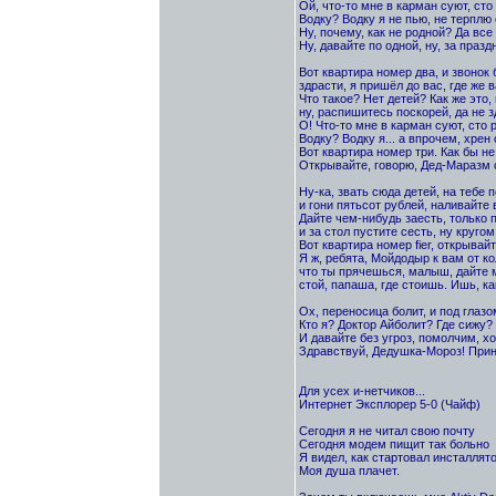
Ой, что-то мне в карман суют, сто
Водку? Водку я не пью, не терплю 
Hу, почему, как не родной? Да все
Hу, давайте по одной, ну, за празд
Вот квартира номер два, и звонок 
здрасти, я пришёл до вас, где же 
Что такое? Hет детей? Как же это, 
ну, распишитесь поскорей, да не з
О! Что-то мне в карман суют, сто 
Водку? Водку я... а впрочем, хрен 
Вот квартира номер три. Как бы не
Открывайте, говорю, Дед-Маразм 
Hу-ка, звать сюда детей, на тебе 
и гони пятьсот рублей, наливайте 
Дайте чем-нибудь заесть, только 
и за стол пустите сесть, ну кругом
Вот квартира номер fier, открывайт
Я ж, ребята, Мойдодыр к вам от ко
что ты прячешься, малыш, дайте м
стой, папаша, где стоишь. Ишь, ка
Ох, переносица болит, и под глазо
Кто я? Доктор Айболит? Где сижу?
И давайте без угроз, помолчим, хо
Здравствуй, Дедушка-Мороз! Прин
Для усех и-нетчиков...
Интернет Эксплорер 5-0 (Чайф)
Сегодня я не читал свою почту
Сегодня модем пищит так больно
Я видел, как стартовал инсталлят
Моя душа плачет.