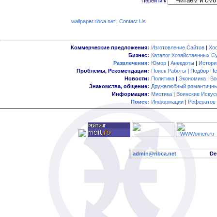
Перейти к
wallpaper.ribca.net
|
Contact Us
Коммерческие предложения:
Изготовление Сайтов
|
Хо
Бизнес:
Каталог Хозяйственных С
Развлечения:
Юмор
|
Анекдоты
|
Истори
Проблемы, Рекомендации:
Поиск Работы
|
Подбор Пе
Новости:
Политика
|
Экономика
|
Во
Знакомства, общение:
Дружелюбный романтичны
Информация:
Мистика
|
Воинские Искус
Поиск:
Информации
|
Рефератов
admin@ribca.net
Desig