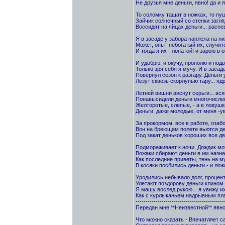
Не друзья мне деньги, явно! да и я 
То соломку тащат в ножках, то пушо
Зайчик солнечный со стенки загля
Воссидят на яйцах деньги... распе
Я в засаде у забора наплела на ни
Может, опыт небогатый их, случитс
И тогда я их - лопатой! и зарою в о
И удобрю, и окучу, прополю и подв
Только зря себя я мучу. И в засаде
Повернул сезон к разгару. Деньги 
Лезут сквозь скорлупью тару... яд
Летней вишни виснут серьги... вся
Понавысидели деньги многочисле
Желторотые, слепые, - а в ловушки
Деньги, даже молодые, от меня -увы
За прокормом, все в работе, озаб
Вон на бреющем полете вьются де
Под закат деньков хороших все дв
Подмораживает к ночи. Дождик моч
Вожаки сбирают деньги в им назна
Как последние приветы, тень на м
В косяки посбились деньги - и лож
Уродились небывало долг, процент
Улетают поздорову деньги клином 
Я машу вослед рукою... я увижу их 
Как с курлыканьем надрывным плач
--------------------------------------------
Передан мне **Неизвестной** явн
Что можно сказать - Впечатляет с