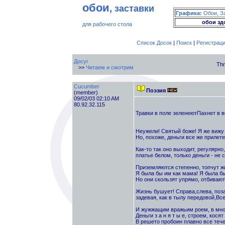
обои
, заставки
Графика:
Обои, З
обои зд
для рабочего стола
Список Досок
|
Поиск
|
Регистрац
Досуг
Thr
>>
Читаем и смотрим
Cucumber
Поэзия
(member)
09/02/03 02:10 AM
80.92.32.115
Травки в поле зеленеютПахнет в в
Неужели! Святый боже! Я же вижу и
Но, похоже, деньги все же прилете
Как-то так оно выходит, регулярно
платье белом, только деньги - не 
Приземляются степенно, топчут ж
Я была бы им как мама! Я была бы
Но они скользят упрямо, отбиваютс
Жизнь бушует! Справа,слева, позад
задевая, как в тылу передовой,Вс
И жужжащим вражьим роем, в мно
Деньги з а н я т ы е, строем, кося
В решето пробоин плавно все течет