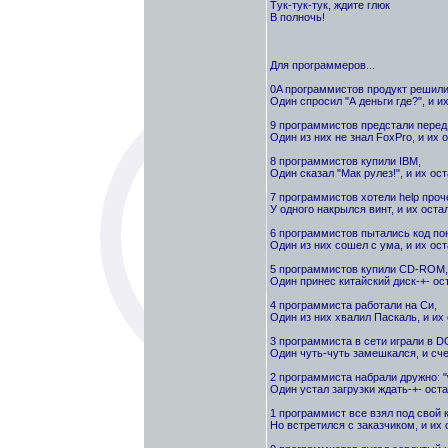
Тyк-тyк-тyк, ждите глюк
В полночь!
Для программеров...
0A программистов продукт решили
Один спросил "А деньги где?", и их
9 программистов предстали перед
Один из них не знал FoxPro, и их о
8 программистов купили IBM,
Один сказал "Мак рулез!", и их ост
7 программистов хотели help проч
У одного накрылся винт, и их остал
6 программистов пытались код по
Один из них сошел с ума, и их ост
5 программистов купили CD-ROM,
Один принес китайский диск-+- ос
4 программиста работали на Си,
Один из них хвалил Паскаль, и их 
3 программиста в сети играли в 
Один чуть-чуть замешкался, и сче
2 программиста набрали дружно: "
Один устал загрузки ждать-+- оста
1 программист все взял под свой 
Hо встретился с заказчиком, и их 