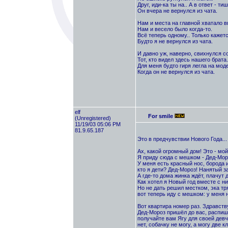
Друг, иди-ка ты на.. А в ответ - тиш
Он вчера не вернулся из чата.
Нам и места на главной хватало в
Нам и весело было когда-то.
Всё теперь одному.. Только кажет
Будто я не вернулся из чата.
И давно уж, наверно, свихнулся с
Тот, кто видел здесь нашего брата.
Для меня будто гиря легла на мод
Когда он не вернулся из чата.
elf
For smile
(Unregistered)
11/19/03 05:06 PM
81.9.65.187
Это в предчувствии Нового Года...
Ах, какой огромный дом! Это - мой
Я приду сюда с мешком - Дед-Мор
У меня есть красный нос, борода и
кто я дети? Дед-Мороз! Hанятый за
А где-то дома жинка ждёт, плачут 
Как хотел я Hовый год вместе с н
Hо не дать решил местком, эка тр
вот теперь иду с мешком: у меня н
Вот квартира номер раз. Здравств
Дед-Мороз пришёл до вас, распиш
получайте вам Ягу для своей дев
нет, собачку не могу, а могу две к