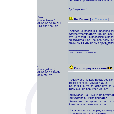
Остается проанализировать .но сде
Да будет так !!!
Алик
Re: Поэзия
[
re: Cucumber
]
(Unregistered)
09/03/03 00:16 AM
194.158.208.175
Господа ценители, вы наверное з
эдакое "творчество"! Знание крас
это не талант... Определение под
пожалуйста, нас - печатайтесь на 
Какой бы СПАМ не был причудлив
_____________
Чиста мимо проходил
elf
Он не вернулся из чата
(Unregistered)
09/02/03 02:10 AM
81.9.65.187
Почему всё не так? Вроде всё как 
Те же кнопочки, время и дата.
Та же мышь, та же клава и та же В
Только он не вернулся из чата.
Он ругался, как чмо! И не в такт о
Он залазил в чужие приваты!
Он мне жить не давал, он ваш сер
А вчера не вернулся из чата.
Нынче вырвалось вдруг, как модем
По ошибке ругнулся я матом -