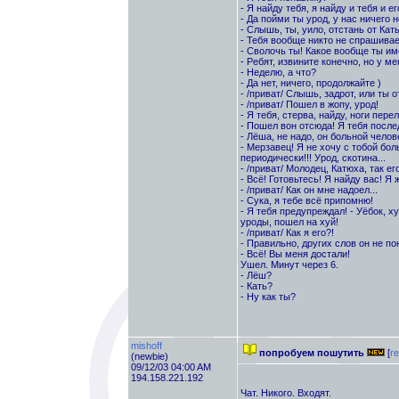
- Я найду тебя, я найду и тебя и е
- Да пойми ты урод, у нас ничего 
- Слышь, ты, уило, отстань от Кат
- Тебя вообще никто не спрашивает
- Сволочь ты! Какое вообще ты им
- Ребят, извините конечно, но у м
- Неделю, а что?
- Да нет, ничего, продолжайте )
- /приват/ Слышь, задрот, или ты 
- /приват/ Пошел в жопу, урод!
- Я тебя, стерва, найду, ноги пер
- Пошел вон отсюда! Я тебя после
- Лёша, не надо, он больной челов
- Мерзавец! Я не хочу с тобой бо
периодически!!! Урод, скотина...
- /приват/ Молодец, Катюха, так его
- Всё! Готовьтесь! Я найду вас! Я 
- /приват/ Как он мне надоел...
- Сука, я тебе всё припомню!
- Я тебя предупреждал! - Уёбок, х
уроды, пошел на хуй!
- /приват/ Как я его?!
- Правильно, других слов он не пон
- Всё! Вы меня достали!
Ушел. Минут через 6.
- Лёш?
- Кать?
- Ну как ты?
mishoff
попробуем пошутить
[
re
(newbie)
09/12/03 04:00 AM
194.158.221.192
Чат. Никого. Входят.