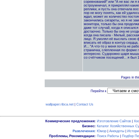
соревнований" или "А не вас ли я 
остроумничал, я прикреплял какие
реплики, и пусть она отвечала во
пор не могу понять, как ей удалос
ждал, может их количество постоя
закончились сигареты, но я не зам
монитора, только бы она продолжал
даже тот случай, когда я описался
достаочно. Только бы она не уход
когда она писала - Милый, расскаж
лицо. Я умолял её выслать свою 
вписать её образ в контур сердца,
И... "А что-то у меня почта не раб
страничка, слепленная по форме гд
интересно. Судорожно шаря мышью 
со счётчиком посещений... я был 
Pages in thi
Перейти к
wallpaper.ribca.net
|
Contact Us
Коммерческие предложения:
Изготовление Сайтов
|
Хо
Бизнес:
Каталог Хозяйственных С
Развлечения:
Юмор
|
Анекдоты
|
Истори
Проблемы, Рекомендации:
Поиск Работы
|
Подбор Пе