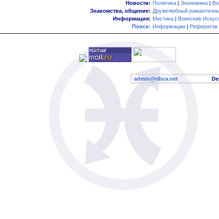
Новости:
Политика
|
Экономика
|
Во
Знакомства, общение:
Дружелюбный романтичны
Информация:
Мистика
|
Воинские Искус
Поиск:
Информации
|
Рефератов
admin@ribca.net
Desig