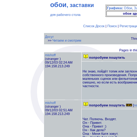
обои
, заставки
Графика:
Обои, З
обои зд
для рабочего стола
Список Досок
|
Поиск
|
Регистрац
Досуг
Thr
>>
Читаем и смотрим
Pages in thi
mishoff
попробуем пошутить
(stranger )
09/12/03 02:24 AM
194.158.213.249
Не знаю, пойдёт топик или заглох
собственного произведения. Попр
маленьких сценок или фельетонов.
смешно, но если есть воображение
частности.
mishoff
попробуем пошутить
[
re
(stranger )
09/12/03 02:51 AM
194.158.213.249
Чат. Полночь. Входят.
Он - Привет.
Она - Привет :)
Он - Как дела?
Она - Меня Катя зовут.