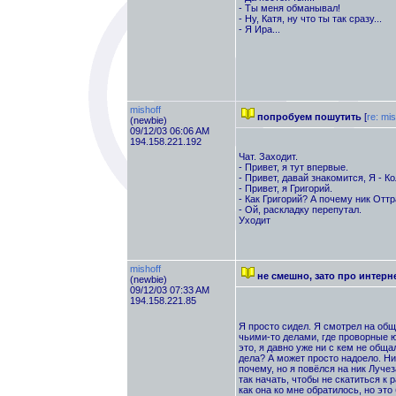
- Ты меня обманывал!
- Ну, Катя, ну что ты так сразу...
- Я Ира...
mishoff
попробуем пошутить
[
re: mis
(newbie)
09/12/03 06:06 AM
194.158.221.192
Чат. Заходит.
- Привет, я тут впервые.
- Привет, давай знакомится, Я - К
- Привет, я Григорий.
- Как Григорий? А почему ник От
- Ой, раскладку перепутал.
Уходит
mishoff
не смешно, зато про интерн
(newbie)
09/12/03 07:33 AM
194.158.221.85
Я просто сидел. Я смотрел на общ
чьими-то делами, где проворные 
это, я давно уже ни с кем не обща
дела? А может просто надоело. Ни
почему, но я повёлся на ник Лучез
так начать, чтобы не скатиться к 
как она ко мне обратилось, но эт