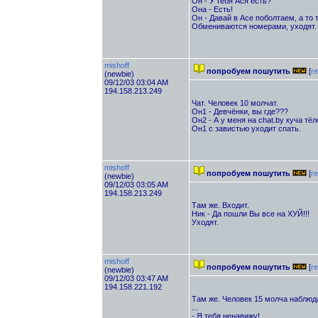
Он - У тебя Ася есть?
Она - Есть!
Он - Давай в Асе поболтаем, а то т
Обмениваются номерами, уходят.
mishoff
попробуем пошутить
[
re
(newbie)
09/12/03 03:04 AM
194.158.213.249
Чат. Человек 10 молчат.
Он1 - Девчёнки, вы где???
Он2 - А у меня на chat.by куча тёл
Он1 с завистью уходит спать.
mishoff
попробуем пошутить
[
re
(newbie)
09/12/03 03:05 AM
194.158.213.249
Там же. Входит.
Ник - Да пошли Вы все на ХУЙ!!!
Уходят.
mishoff
попробуем пошутить
[
re
(newbie)
09/12/03 03:47 AM
194.158.221.192
Там же. Человек 15 молча наблюд
...
- Я тебя ненавижу!