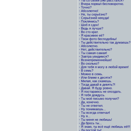
- Ты со своей уже расстался?
- Вчера порвал бесповоротно.
- Точно?
- Абсолютно!
- Не, ты серьёзно?
- Серьёзней некуда!
- Поклянись?
- Шоб я сдох!
- Ведь я лучше?
- Во сто крат.
- Я красивее её?
- Твои фото бесподобны!
- Ты действительно так думаешь?
- Абсолютно.
- Нет, действительно?
- Ты самая-самая!
- Завтра увидимся?
- Всенепременнейше!
- Во сколько?
- Для тебя я могу в любой время!
- В семь?
- Можно в семь.
- Или ближе к десяти?
- Милая, как скажешь.
- Тогда давай в девять?!
- Давай. Я буду ровно.
- Я постараюсь не опоздать.
- Я тебя дождусь.
- Ты моё письмо получил?
- Да, конечно.
- Ты не ответил.
- Ну понимаешь...
- Ты всегда отвечал!
- Ну я...
- Ты меня не любишь!
- Да брось ты...
- Я знаю, ты всё ещё любишь её!!!
- Да постой ты!...