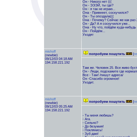
Он - Никого нет (((
Он - ЭЭЭЙ, ты где?
Он - я так не играю...
Она - Привееет, соскучился?
Он - Ты опоздала(((
Она - Почему? Сейчас же как раз 
Он - Да? А я соскучился уже...
Она - Ну что, пойдём куда-нибуд
Он - Пойдём...
Уходят
mishoff
попробуем пошутить
[
re
(newbie)
09/12/03 04:18 AM
194.158.221.192
Там же. Человек 25. Все живо бухт
Он - Люди, подскажите где нормал
Все - Там! /пишут адреса/
Он -Спасибо огромное!
Уходит.
mishoff
попробуем пошутить
[
re
(newbie)
09/12/03 05:25 AM
194.158.221.192
- Ты меня любишь?
- Ага.
- Сильно?
- До безумия!
- Поклянись!
- Зуб даю!