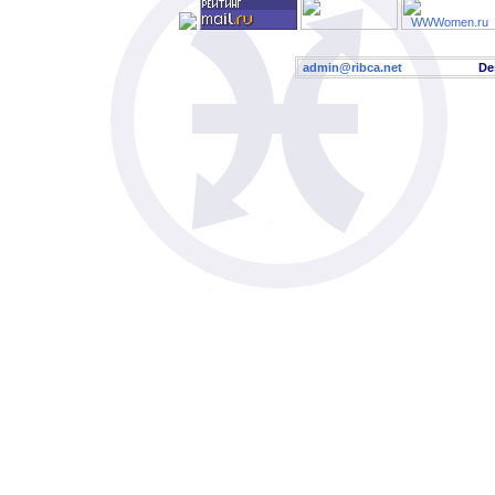
admin@ribca.net
Desig