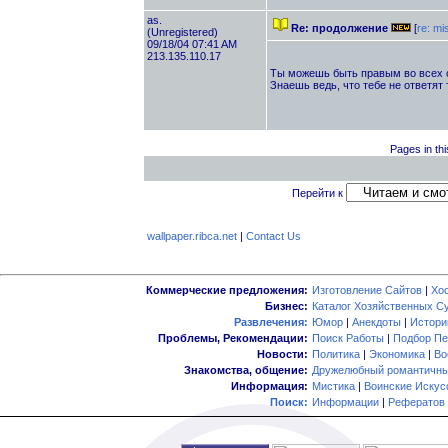
as.
Re: продолжение
[
re: mi
(Unregistered)
09/18/04 07:41 AM
213.135.110.17
Ты можешь быть правым во всех с
Знаешь ведь, что тебе не ответят 
Pages in thi
Перейти к
wallpaper.ribca.net
|
Contact Us
Коммерческие предложения:
Изготовление Сайтов
|
Хо
Бизнес:
Каталог Хозяйственных С
Развлечения:
Юмор
|
Анекдоты
|
Истори
Проблемы, Рекомендации:
Поиск Работы
|
Подбор Пе
Новости:
Политика
|
Экономика
|
Во
Знакомства, общение:
Дружелюбный романтичны
Информация:
Мистика
|
Воинские Искус
Поиск:
Информации
|
Рефератов