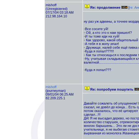
mishоff
Re: продолжение
[
re: А
(Unregistered)
07/17/04 03:18 AM
212.98.164.10
ну раз уж админы, а точнее морде
-Все сосите уй!
- Ой, а кто это к нам пришел!?
-И ты тоже иди на хуй!
- Как здорово, какой общительный 
-А тебя я в жопу ипал!
- Дружище, налей себе ещё пивка 
-Куда я попал???!!!
- Как ты относищься к последним
-Ну, учитывая складывающийся кл
валютной...............................................
-Куда я попал???
mishoff
Re: попробуем пошутить
(journeyman)
09/01/04 06:25 AM
82.209.225.1
Давайте сожалеть об упущенном! Ве
сказал, не довёл до конца... Есть
потом оказалось, что её цитируют 
сделал...!!!
ДА! Я не высадил дерево, но постр
количество старушек, отремонтир
многих барышень... Это ли не дос
учительнице, я не выбегаю стометр
вырванная из монолога Жванецкого 