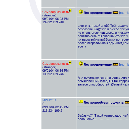
Самасерьезность
Re: продолжение
[
re: mi
(stranger)
09/01/04 06:23 PM
139.92.139.246
а чего ты такой злой? Тебя задело
безразличны)))*это я о себе так у
не очень огорчишься,если я скажу
понятно,если ты знаешь.что это 
их недостойными?Если я по твоем
более безразлична к админам,чем
все=)
Самасерьезность
Re: продолжение
[
re: mi
(stranger)
09/01/04 06:36 PM
139.92.139.246
А..я поняла,почему ты решил,что я
обыкновенный юзер)Ты так коррек
запасе способностей=)Умный чело
МИМОЗА
Re: попробуем пошутить
()
09/17/04 02:45 PM
213.234.199.2
Забавно))) Такой жизнерадостный 
сообщение.........................................