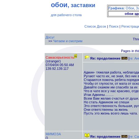
обои
, заставки
Графика:
Обои, З
обои зд
для рабочего стола
Список Досок
|
Поиск
|
Регистрац
Досуг
Thr
>>
Читаем и смотрим
Pages in thi
Самасерьезность
Re: продолжение
[
re: А
(stranger)
07/04/04 05:50 AM
139.92.139.117
Админ- тяжелая работа, неблагода
Ругают часто их, не зная, без них 
Стараются помочь ребята порядок 
Чтобы от глупости, от мата от оск
Давайте скажем им спасибо за их з
Что в чате все у нас красиво, отд
Итак Админы……..
Всем Вам желаю счастья от души.
Но стать Админом не спеши
Это ответственность большая, руг
Они ответственны за жизнь
Пусть это жизнь всего лишь чата.
МИМОЗА
Re: продолжение
[
re: С
()