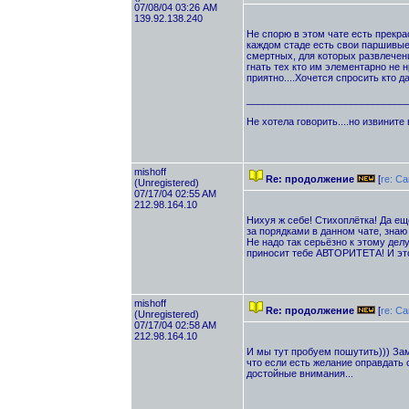
07/08/04 03:26 AM
139.92.138.240
Не спорю в этом чате есть прекра
каждом стаде есть свои паршивые
смертных, для которых развлечени
гнать тех кто им элементарно не н
приятно....Хочется спросить кто д
_____________________________
Не хотела говорить....но извините 
mishоff
Re: продолжение
[
re: С
(Unregistered)
07/17/04 02:55 AM
212.98.164.10
Нихуя ж себе! Стихоплётка! Да ещ
за порядками в данном чате, знаю 
Не надо так серьёзно к этому делу
приносит тебе АВТОРИТЕТА! И эт
mishоff
Re: продолжение
[
re: С
(Unregistered)
07/17/04 02:58 AM
212.98.164.10
И мы тут пробуем пошутить))) Заме
что если есть желание оправдать 
достойные внимания...