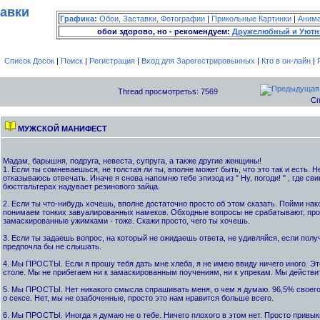
тавки
Графика:
Обои, Заставки, Фотографии
|
Прикольные Картинки
|
Аним
обои здорово, но - рекомендуем:
Дружелюбный и Уютн
Список Досок
|
Поиск
|
Регистрация
|
Вход для Зарегестрировынных
|
Кто в он-лайн
|
Thread просмотретьs: 7569
Сп
МУЖСКОЙ МАНИФЕСТ
Мадам, барышня, подруга, невеста, супруга, а также другие женщины!
1. Если ты сомневаешься, не толстая ли ты, вполне может быть, что это так и есть. 
отказываюсь отвечать. Иначе я снова напомню тебе эпизод из " Ну, погоди! " , где св
бюстгальтерах надувает резинового зайца.
2. Если ты что-нибудь хочешь, вполне достаточно просто об этом сказать. Пойми нак
понимаем тонких завуалированных намеков. Обходные вопросы не срабатывают, про
замаскированные ужимками - тоже. Скажи просто, чего ты хочешь.
3. Если ты задаешь вопрос, на который не ожидаешь ответа, не удивляйся, если полу
предпочла бы не слышать.
4. Мы ПРОСТЫ. Если я прошу тебя дать мне хлеба, я не имею ввиду ничего иного. Это
столе. Мы не прибегаем ни к замаскированным поучениям, ни к упрекам. Мы действи
5. Мы ПРОСТЫ. Нет никакого смысла спрашивать меня, о чем я думаю. 96,5% свое
о сексе. Нет, мы не озабоченные, просто это нам нравится больше всего.
6. Мы ПРОСТЫ. Иногда я думаю не о тебе. Ничего плохого в этом нет. Просто привык