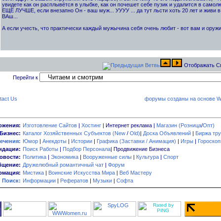
увидете как он расплывётся в улыбке, как он почешет себе пузик и удалится в самолюб
ЕЩЁ ЛУЧШЕ, если внезапно Он - ваш муж... УУУУ ... да тут льсти хоть 20 лет и живи в
ВАш...
А если учесть, что практически каждый мужычина себя очень любит - вот вам и оружи
Отображать С
Перейти к
tact Us
форумы созданы на основе W
ожения:
Изготовление Сайтов
|
Хостинг
| Интернет реклама |
Магазин (Розница
/
Опт)
Бизнес:
Каталог Хозяйственных Субъектов (New
/
Old)
|
Доска Объявлений
|
Биржа тру
ечения:
Юмор
|
Анекдоты
|
Истории
|
Графика (Заставки / Анимация)
|
Игры
|
Гороско
ндации:
Поиск Работы
|
Подбор Персонала
| Продвижение Бизнеса
овости:
Политика
|
Экономика
|
Вооруженные силы
|
Культура
|
Спорт
бщение:
Дружелюбный романтичный чат
|
Форум
мация:
Мистика
|
Воинские Искусства Мира
|
Веб Мастеру
Поиск:
Информации
|
Рефератов
|
Музыки
|
Софта