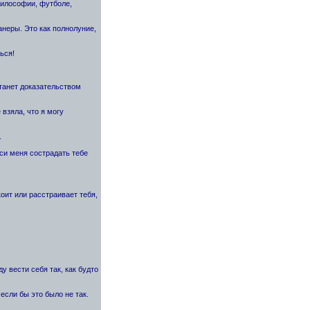
философии, футболе,
анеры. Это как полнолуние,
ься!
станет доказательством
взяла, что я могу
.
оси меня сострадать тебе
коит или расстраивает тебя,
ду вести себя так, как будто
если бы это было не так.