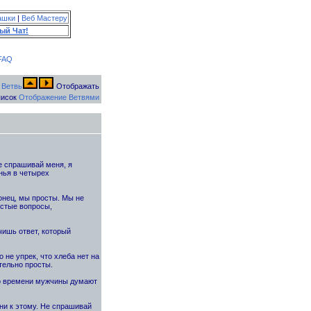
ашки
|
Веб Мастеру
ый Чат!
FAQ
Отображать
исок
Отображение Ветвями
Не спрашивай меня, я
инья в четырех
онец, мы просты. Мы не
стые вопросы,
чишь ответ, который
 не упрек, что хлеба нет на
тельно просты.
го времени мужчины думают
ни к этому. Не спрашивай