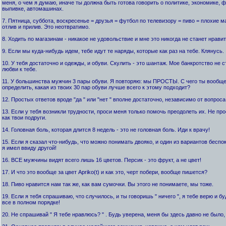
меня, о чем я думаю, иначе ты должна быть готова говорить о политике, экономике, 
выпивке, автомашинах.
7. Пятница, суббота, воскресенье = друзья = футбол по телевизору = пиво = плохие м
отлив и прилив. Это неотвратимо.
8. Ходить по магазинам - никакое не удовольствие и мне это никогда не станет нравит
9. Если мы куда-нибудь идем, тебе идут те наряды, которые как раз на тебе. Клянусь.
10. У тебя достаточно и одежды, и обуви. Скулить - это шантаж. Мое банкротство не 
любви к тебе.
11. У большинства мужчин 3 пары обуви. Я повторяю: мы ПРОСТЫ. С чего ты вообще 
определить, какая из твоих 30 пар обуви лучше всего к этому подходит?
12. Простых ответов вроде "да " или "нет " вполне достаточно, независимо от вопроса
13. Если у тебя возникли трудности, проси меня только помочь преодолеть их. Не пр
как твои подруги.
14. Головная боль, которая длится 8 недель - это не головная боль. Иди к врачу!
15. Если я сказал что-нибудь, что можно понимать двояко, и один из вариантов беспо
я имел ввиду другой!
16. ВСЕ мужчины видят всего лишь 16 цветов. Персик - это фрукт, а не цвет!
17. И что это вообще за цвет Apriko(t) и как это, черт побери, вообще пишется?
18. Пиво нравится нам так же, как вам сумочки. Вы этого не понимаете, мы тоже.
19. Если я тебя спрашиваю, что случилось, и ты говоришь " ничего ", я тебе верю и бу
все в полном порядке!
20. Не спрашивай " Я тебе нравлюсь? " . Будь уверена, меня бы здесь давно не было, 