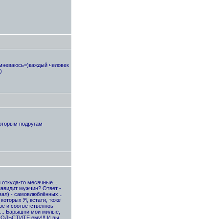
сомневаюсь=)каждый человек
)
которым подругам
 откуда-то месячные...
енавидит мужчин? Ответ -
ал) - самовлюблённых...
которых Я, кстати, тоже
ое и соответственноь
ь... Барышни мои милые,
 ПОЛЬСТИТЕ ему!!! И вы