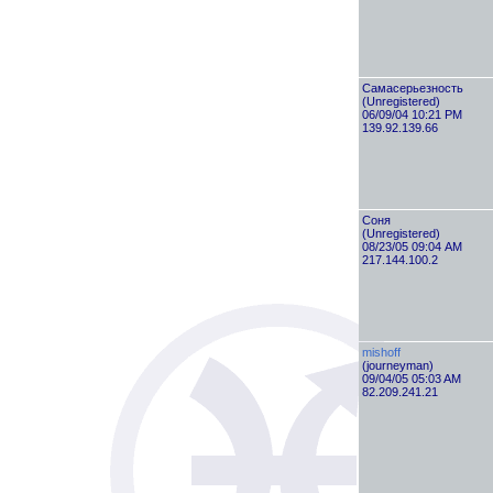
Самасерьезность
(Unregistered)
06/09/04 10:21 PM
139.92.139.66
Соня
(Unregistered)
08/23/05 09:04 AM
217.144.100.2
mishoff
(journeyman)
09/04/05 05:03 AM
82.209.241.21