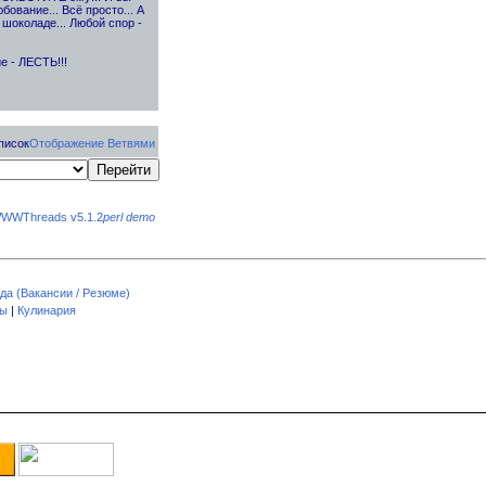
ование... Всё просто... А
 шоколаде... Любой спор -
е - ЛЕСТЬ!!!
писок
Отображение Ветвями
WWThreads v5.1.2
perl demo
да (Вакансии / Резюме)
пы
|
Кулинария