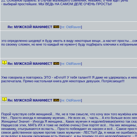
21. Основное правило: в случае малейшего сомнения, неважно, о чем идет речь
- выбирай простейшее. МЫ ВЕДЬ НА САМОМ ДЕЛЕ ОЧЕНЬ ПРОСТЫ!
Re: МУЖСКОЙ МАНИФЕСТ
[
re: OldRaven
]
это определенно шедевр! я буду иметь в виду некоторые вещи...а насчет просты....
по своему сложен, но мне то каждый не нужен=) буду подбирать ключики к избранным
Re: МУЖСКОЙ МАНИФЕСТ
[
re: OldRaven
]
Уже говорила и повторюсь ЭТО - нЕчто!!! У тебя талант!!! Я даже не удержалась и не
распечатала. Прямо настольная книга для некоторых девушек. Потрясающе!!!
Re: МУЖСКОЙ МАНИФЕСТ
[
re: OldRaven
]
Порой чувствую себя женщиной... Не, не в том смысле, что хочу вон того мужЫка или
Нет... Просто иногда я ненавижу мужчин... Не всех их, - часть... А кто больше всех н
Женщины! Значит - Иногда Я женщина... Каких мужчин я недолюбливаю(мягко так сказ
Нарциссов этих, МАТЬ ИХ я тоже не люблю очень) Они портят всё... На них женщины, 
ненавижу, отыгрываются всласть... Просто побеждают их нахрен и всё... Самое прост
свмое действенное оружие против таких мужычин - ЛЕСТЬ!!! Да, я никак не ошибаюс
если вдруг в вашем окружении есть Нарцисс, и вы почему-то его недолюбливаете, -