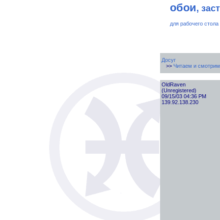
обои
, зас
для рабочего стола
Досуг
>>
Читаем и смотрим
OldRaven
(Unregistered)
09/15/03 04:36 PM
139.92.138.230