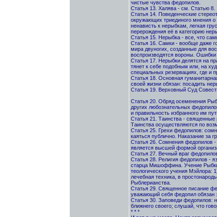
чистые чувства федопилов.
Cтатья 13. Халява - см. Статью 8.
Статья 14. Поведенческие стерео
окружающих триединого мнения о
ненависть к нерыбкам, легкая гру
перерождения её в категорию нер
Статья 15. Нерыбка - все, что сам
Статья 16. Самки - вообще даже г
мира двуногих, созданные для во
воспроизводятся вороны. Ошибки 
Статья 17. Нерыбки делятся на п
тянет к себе подобным или, на ху
специальных резервациях, где и 
Статья 18. Основная гуманитарна
своей жизни обязан: посадить нер
Статья 19. Верховный Суд Совест
Статья 20. Обряд осеменения Рыб
других любознательных федопилов
и правильность избранного им пут
Статья 21. Таинства - священные
Таинства осуществляются по возм
Статья 25. Грехи федопилов: сомн
каяться публично. Наказание за г
Статья 26. Сомнения федопилов -
является высшей формой организ
Статья 27. Вечный враг федопило
Статья 28. Религия федопилов - я
старца Мишоффина. Учение Рыбки 
теологического учения Мэйлора: 1
лечебная техника, в простонарод
Рыблерианства.
Статья 29. Священное писание фе
уважающий себя федопил обязан з
Статья 30. Заповеди федопилов: не
ближнего своего; слушай, что гов
* * *