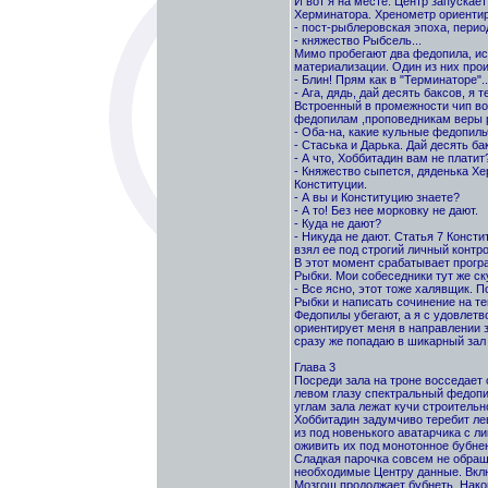
И вот я на месте. Центр запускае
Херминатора. Хренометр ориентир
- пост-рыблеровская эпоха, перио
- княжество Рыбсель...
Мимо пробегают два федопила, ис
материализации. Один из них прои
- Блин! Прям как в "Терминаторе"..
- Ага, дядь, дай десять баксов, я 
Встроенный в промежности чип во
федопилам ,проповедникам веры р
- Оба-на, какие кульные федопильч
- Стаська и Дарька. Дай десять ба
- А что, Хоббитадин вам не платит
- Княжество сыпется, дяденька Х
Конституции.
- А вы и Конституцию знаете?
- А то! Без нее морковку не дают.
- Куда не дают?
- Никуда не дают. Статья 7 Конст
взял ее под строгий личный контро
В этот момент срабатывает прогр
Рыбки. Мои собеседники тут же ск
- Все ясно, этот тоже халявщик. 
Рыбки и написать сочинение на т
Федопилы убегают, а я с удовлетв
ориентирует меня в направлении з
сразу же попадаю в шикарный зал
Глава 3
Посреди зала на троне восседает 
левом глазу спектральный федопи
углам зала лежат кучи строительн
Хоббитадин задумчиво теребит ле
из под новенького аватарчика с л
оживить их под монотонное бубнен
Сладкая парочка совсем не обращ
необходимые Центру данные. Вклю
Мозгош продолжает бубнеть. Нако