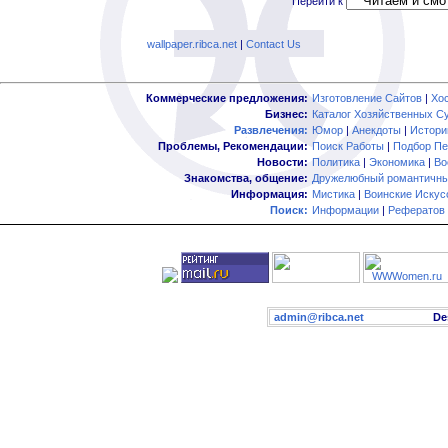
Перейти к
wallpaper.ribca.net
|
Contact Us
Коммерческие предложения:
Изготовление Сайтов
|
Хо
Бизнес:
Каталог Хозяйственных С
Развлечения:
Юмор
|
Анекдоты
|
Истори
Проблемы, Рекомендации:
Поиск Работы
|
Подбор Пе
Новости:
Политика
|
Экономика
|
Во
Знакомства, общение:
Дружелюбный романтичны
Информация:
Мистика
|
Воинские Искус
Поиск:
Информации
|
Рефератов
admin@ribca.net
Desig