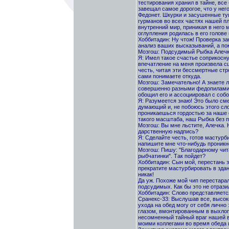
тестирования хранил в тайне, вс
завещал самое дорогое, что у не
Федонет. Шкурки и засушенные ту
гурманов во всех частях нашей пл
внутренний мир, приникая в него м
оглупления родилась в его голове 
Хоббитадин: Ну чтож! Проверка з
анализ ваших высказываний, а по
Мозгош: Подсудимый Рыбка Алечка
Я: Имел такое счастье соприкосн
впечатление на меня произвела с
честь, читая эти бессмертные стр
сами понимаете откуда.
Мозгош: Замечательно! А знаете л
совершенно разными федопилами? 
обощил его и ассоциировал с соб
Я: Разумеется знаю! Это было сме
думающий и, не побоюсь этого сл
проникаешься гордостью за наше 
такого масштаба, наш Рыбка без п
Мозгош: Вы мне льстите, Алечка. 
дарственную надпись?
Я: Сделайте честь, готов мастурб
напишите мне что-нибудь проникно
Мозгош: Пишу: "Благодарному чи
рыбчатинки". Так пойдет?
Хоббитадин: Сын мой, перестань 
прекратите мастурбировать в здан
никак!
Да уж. Похоже мой чип перестара
подсудимых. Как бы это не отрази
Хоббитадин: Слово представляетс
Сранекс-33: Выслушав все, высок
ухода на обед могу от себя личн
глазом, вмонтированным в выхлоп
несомненный тайный враг нашей 
моими коллегами во время обеда 