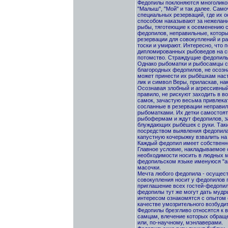
Федопилы поклоняются многоликом
"Малыш", "Мой" и так далее. Сам
специальных резерваций, где их 
способом наказывают за нежелан
рыбы, тяготеющие к осеменению 
федопилов, неправильные, которы
резервации для совокуплений и р
тоски и умирают. Интересно, что 
дипломированных рыбоведов на с
потомство. Страждущие федопилы
Однако рыбоматки и рыбосамцы с
благородных федопилов, не осозн
может принести их рыбёшкам наст
лик и символ Веры, приласкав, на
Осознавая злобный и агрессивный
правило, не рискуют заходить в в
самок, зачастую весьма привлекат
сосланные в резервации неправи
рыбоматками. Их детки самостоят
рыбофермам и ждут федопилов, з
блуждающих рыбёшек с руки. Таки
посредством выявления федопила
капустную кочерыжку взвалить на
Каждый федопил имеет собственно
Главное условие, накладываемое 
необходимости носить в людных 
федопильском языке именуюся "ав
масочки.
Мечта любого федопила - осущес
совокупления носит у федопилов 
приглашение всех гостей-федопил
федопилы тут же могут дать мудр
интересом ознакомятся с опытом с
качестве умозрительного возбудит
Федопилы брезгливо относятся к 
самцам, влечение которых обращен
или, по-научному, мэнлаверами.