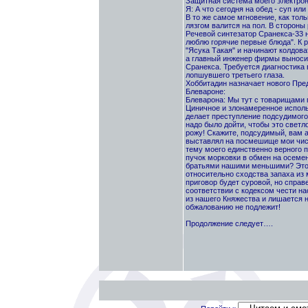
Защитная система моего электро
Я: А что сегодня на обед - суп ил
В то же самое мгновение, как тол
лязгом валится на пол. В стороны
Речевой синтезатор Сранекса-33 н
люблю горячие первые блюда". К
"Ясука Такая" и начинают колдова
а главный инженер фирмы выносит
Сранекса. Требуется диагностика 
лопшувшего третьего глаза.
Хоббитадин назначает нового Пре
Блевароне:
Блеварона: Мы тут с товарищами 
Циничное и злонамеренное исполь
делает преступление подсудимого
надо было дойти, чтобы это светл
рожу! Скажите, подсудимый, вам а
выставлял на посмешище мои чист
тему моего единственно верного 
пучок морковки в обмен на осеме
братьями нашими меньшими? Это 
относительно сходства запаха из
приговор будет суровой, но справ
соответствии с кодексом чести н
из нашего Княжества и лишается н
обжалованию не подлежит!
Продолжение следует….