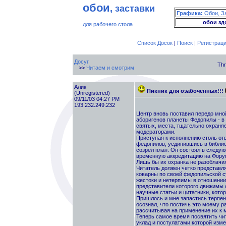
обои
, заставки
Графика:
Обои, З
обои зд
для рабочего стола
Список Досок
|
Поиск
|
Регистрац
Досуг
Thr
>>
Читаем и смотрим
Алик
Пикник для озабоченных!!!
(Unregistered)
09/11/03 04:27 PM
193.232.249.232
Центр вновь поставил передо мной
аборигенов планеты Федопилы - в 
святых, места, тщательно охран
модераторами.
Приступая к исполнению столь отв
федопилов, уединившись в библио
созрел план. Он состоял в следу
временную аккредитацию на Форум
Лишь бы их охранка не разоблачил
Читатель должен четко представл
коварны по своей федопильской су
жестоки и нетерпимы в отношени
представители которого движимы 
научные статьи и цитатники, кото
Пришлось и мне запастись терпен
осознал, что постичь это моему р
рассчитывая на применение их к м
Теперь самое время посвятить чит
уклад и постулатами которой изм