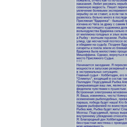
пожалеть, отчего как-то по-особо
наказания. Любит рисовать нерыбо
семенную жидкость. Пишет лириче
увлечение болевыми эксперимента
нерыбку он не ставит, а если так 
развелось больно много в послед
Присяжная "Вдаринка" - бывший п
изгнана из Чата за драку с самим
имидж настоящего художника долж
вольнодумства Вдаринка сильно п
от миллиона голодных и злых вол
а Рыбку - волчьим паханом. Рыбк
улицу, где несчастной поэтессе о
и обидами на судьбу. Позднее Вд
сигареты и поела земли из ближай
Вдаринка была милостливо прощен
Мишоффина. Однако, вернуться в 
место Присяжного Судьи.
* * *
Начинается заседание. Я переклю
мощности и запускаю резервный м
в экстремальных ситуациях.
Главный судья - Хоббитадин, его
"Олимпус", входящий в состав так
Палладин: Подсудимый Рыбка Алечк
прикрывающая ваш лик, является 
федопила чувствами к пушистым
Встроенная электроника мгновенн
Я: Ваша, извиняюсь, честь! Клян
осеменению рыбоподобных, прева
параша, победа будет наша! Кто б
Ударим рыбофилией по воинствующ
Рыбка жив, Рыбка будет жить! Спа
Мозгош: Подсудимый, прошу выра
внутреннему убеждению относите
Я: Благородный дон Хоббитадин! Г
бесстрастная жестянка с провода
мою невиновность.