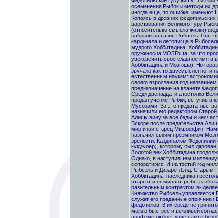
Федопильские гуру пишут библии 
осеменения Рыбок и методы их др
иногда еще, по ошибке, именуют 
Копаясь в древних федопильских м
царствования Великого Гуру Рыбк
(относительно смысла жизни) фед
набрели на оазис Рыбсель. Состве
кардинала и летописца в Рыбосе
мудрого Хоббитадина. Хоббитадин
оруженосца МОЗГоша, за что прос
увековечить свое славное имя в 
Хоббитадина и Мозгоша). Но гораз
звучало как-то двусмысленно, и н
естественным наукам: астрономии,
своего взросления под названием 
предназначение на планете Федоп
Среди двенадцати апостолов Вели
продал учение Рыбки, вступив в 
Мусорами. За это предататльство
назначили его редактором Старой
Алищу вину за все беды и несчас
Вскоре после предательства Алища
мир иной старец Мишоффин. Наме
назначил своим преемником Мозго
зрелости. Кардиналом Федопилии 
кукумбер), которому был дарован 
Золотой век Хоббитадина продолжа
Однако, в наступившем миллениу
сепаратизма. И на третий год ми
Рыбсель и Дизаре-Лэнд. Старым Р
Хоббитадина, наследника престол
стареет и вымирает, рыбы разбежа
разительным контрастом выделяе
Княжество Рыбсель управляется В
служат его преданные опричники 
федопилов. В их среде не принят
можно быстрее и вежливей соглас
анафеме любое, даже самое безо