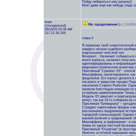
Пойду набираться уму разуму))
Моет даже ещё как-нибудь сюда з
Алик
Re: продолжение
[
re: CAHE
(Unregistered)
09/16/03 03:35 AM
217.21.36.209
глава 4
Я перевожу свой энергетический м
ожидать начала судебного разбира
подсказывает мне мой чип.
Вечереет... Начинают собираться
моего корпуса, начинает получать
идентифицированы и информация п
жидкокристаллическом мониторе о
Присяжный "Сранекс-33" - плохой
Мишоффина, проектировался, как 
федопилов. Его корпус делался в 
писались в закрытом городке Пид
населения Старого Рыбселя. Одна
провели блестящую операцию по в
условным наименованием "Алищ по
Модель-33 зависает и перезагружа
минут, так как 33-го собирали на 
Присяжная "Блеварона" – ортодок
Страдает навязчивым бредом сово
рассказывать выдуманные истории
городской сумасшедшей. Однако б
манией величия и графоманией. М
Мишоффина, а графомания - в на
Алика по заказу местной бульварн
Присяжный "Огуречик" (в простор
Увлечен эстетикой наказания неры