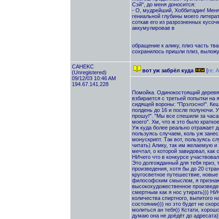
Сэй", до меня доносится:
- О, мудрейший, Хоббитадин! Мен
гениальной глубины моего литера
соткав его из разрозненных кусоч
аккумулировав в
обращение к алику, плиз часть твав
сохранилось пришли плиз, выложу
CAHEKC
вот уж забрёл куда
[
re: 
(Unregistered)
09/12/03 10:46 AM
194.67.141.228
Помойка. Одинокостоящий деревян
взбирается с третьей попытки на 
сидящей вороны: "Прэлэсно!". Кеш
полдень до 16 и после полуночи. У
прошу!". "Мы все спешили за часа
моего". Хм, что ж это было кратк
Уж куда более реально отражает де
пользуясь случаем, коль уж зане
монускрипт. Так вот, пользуясь с
читать) Алику, так им желаемую и
мечтал, о которой завидовал, как
НИчего что в конкурсе участвовал т
Это долгожданный для тебя приз, 
произведения, хотя бы до 20 стра
кругосветное путешествие, новые 
философским смыслом, я признаюс
высокохудожественное произведен
смертным как я нос утирать))) НИч
количества спиртного, выпитого на
состоянии))) но это будет не ско
молиться ан тебя)) Кстати, хорошо
думаю она не доёдёт до адресата)