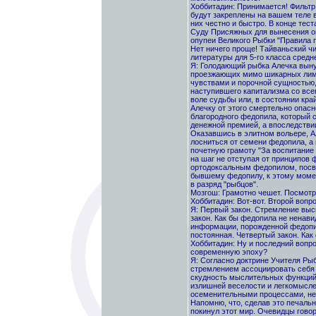
Хоббитадин: Принимается! Фильтр 
будут закреплены на вашем теле 
них честно и быстро. В конце тес
Суду Присяжных для вынесения ок
опупеи Великого Рыбки "Правила п
Нет ничего проще! Тайваньский чи
литературы для 5-го класса сред
Я: Голодающий рыбка Алечка выну
проезжающих мимо шикарных лиму
чувствами и порочной сущностью,
наступившего капитализма со все
воле судьбы или, в состоянии кра
Алечку от этого смертельно опасно
благородного федопила, который 
денежной премией, а впоследстви
Оказавшись в элитном вольере, Ал
лосниться от семени федопила, а
почетную грамоту "За воспитание 
на шаг не отступая от принципов
ортодоксальным федопилом, посв
бывшему федопилу, к этому момен
в разряд "рыбцов".
Мозгош: Грамотно чешет. Посмотр
Хоббитадин: Вот-вот. Второй воп
Я: Первый закон. Стремление выс
закон. Как бы федопила не ненавид
информации, порожденной федопил
постоянная. Четвертый закон. Как
Хоббитадин: Ну и последний вопр
современную эпоху?
Я: Согласно доктрине Учителя Ры
стремлением ассоциировать себя 
скудность мыслительных функций 
излишней веселости и легкомысле
осеменительными процессами, неп
Напомню, что, сделав это печальн
покинул этот мир. Очевидцы говор