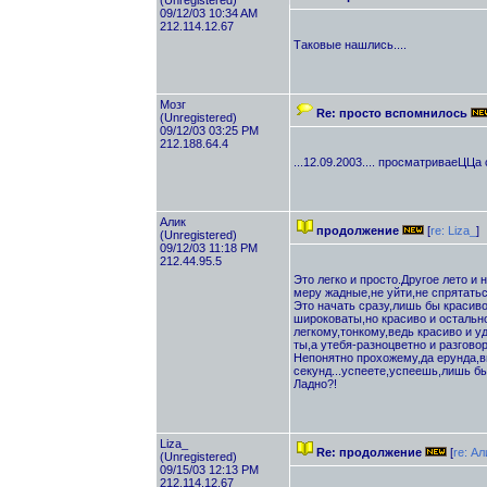
(Unregistered)
09/12/03 10:34 AM
212.114.12.67
Таковые нашлись....
Мозг
Re: просто вспомнилось
(Unregistered)
09/12/03 03:25 PM
212.188.64.4
...12.09.2003.... просматриваеЦЦа с
Алик
продолжение
[
re: Liza_
]
(Unregistered)
09/12/03 11:18 PM
212.44.95.5
Это легко и просто.Другое лето и 
меру жадные,не уйти,не спрятатьс
Это начать сразу,лишь бы красиво
широковаты,но красиво и остально
легкому,тонкому,ведь красиво и 
ты,а утебя-разноцветно и разгово
Непонятно прохожему,да ерунда,в
секунд...успеете,успеешь,лишь бы
Ладно?!
Liza_
Re: продолжение
[
re: Ал
(Unregistered)
09/15/03 12:13 PM
212.114.12.67