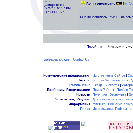
Liza_
Re: продолжение
[
re: Ал
(Unregistered)
09/22/03 04:37 PM
212.114.12.67
Мне понравилось...очень...на само
Перейти к
wallpaper.ribca.net
|
Contact Us
Коммерческие предложения:
Изготовление Сайтов
|
Хо
Бизнес:
Каталог Хозяйственных С
Развлечения:
Юмор
|
Анекдоты
|
Истори
Проблемы, Рекомендации:
Поиск Работы
|
Подбор Пе
Новости:
Политика
|
Экономика
|
Во
Знакомства, общение:
Дружелюбный романтичны
Информация:
Мистика
|
Воинские Искус
Поиск:
Информации
|
Рефератов