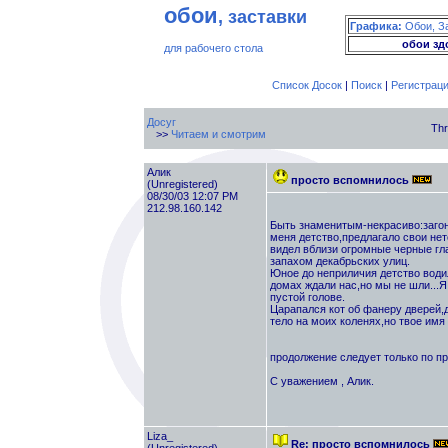
обои
, заставки
Графика:
Обои, З
обои зд
для рабочего стола
Список Досок
|
Поиск
|
Регистрац
Досуг
Thr
>>
Читаем и смотрим
Алик
просто вспомнилось
(Unregistered)
08/30/03 12:07 PM
212.98.160.142
Быть знаменитым-некрасиво:загон
меня детство,предлагало свои нет
видел вблизи огромные черные гл
запахом декабрьских улиц.
Юное до неприличия детство водил
домах ждали нас,но мы не шли
пустой голове.
Царапался кот об фанеру дверей,д
тело на моих коленях,но твое имя
продолжение следует только по п
С уважением , Алик.
Liza_
Re: просто вспомнилось