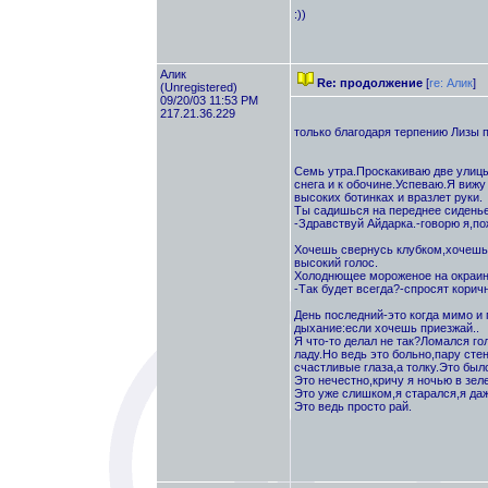
:))
Алик
Re: продолжение
[
re: Алик
]
(Unregistered)
09/20/03 11:53 PM
217.21.36.229
только благодаря терпению Лизы 
Семь утра.Проскакиваю две улицы
снега и к обочине.Успеваю.Я вижу 
высоких ботинках и вразлет руки.
Ты садишься на переднее сиденье
-Здравствуй Айдарка.-говорю я,п
Хочешь свернусь клубком,хочешь 
высокий голос.
Холоднющее мороженое на окраине
-Так будет всегда?-спросят корич
День последний-это когда мимо и 
дыхание:если хочешь приезжай..
Я что-то делал не так?Ломался го
ладу.Но ведь это больно,пару сте
счастливые глаза,а толку.Это был
Это нечестно,кричу я ночью в зел
Это уже слишком,я старался,я да
Это ведь просто рай.