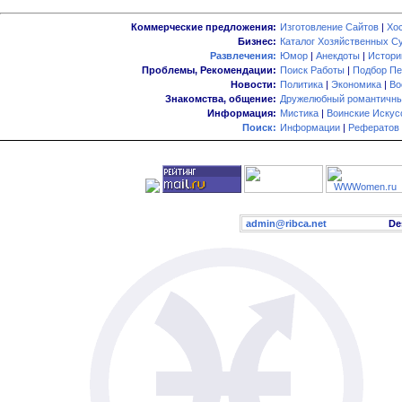
Коммерческие предложения:
Изготовление Сайтов
|
Хо
Бизнес:
Каталог Хозяйственных С
Развлечения:
Юмор
|
Анекдоты
|
Истори
Проблемы, Рекомендации:
Поиск Работы
|
Подбор Пе
Новости:
Политика
|
Экономика
|
Во
Знакомства, общение:
Дружелюбный романтичны
Информация:
Мистика
|
Воинские Искус
Поиск:
Информации
|
Рефератов
admin@ribca.net
Desig