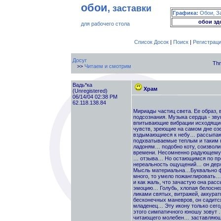
обои
, заставки
Графика:
Обои, З
обои зд
для рабочего стола
Список Досок
|
Поиск
|
Регистрац
Досуг
Thr
>>
Читаем и смотрим
Вадь*ка
Храм
(Unregistered)
06/14/04 02:38 PM
62.118.138.84
Мириады частиц света. Ее образ,
подсознания. Музыка сердца - зву
впитывающие вибрации исходящие
чувств, зреющие на самом дне о
вздымающиеся к небу… рассыпающ
подхватываемые теплым и таким 
ладоням… подобно коту, соизволив
времени. Несомненно радующемуся
… отзыва… Но остающимся по пре
нереальность ощущений… он дер
Мысль материальна…Буквально фи
много, то умело пожанглировать
и как жаль, что зачастую она рас
эмоцию… Голубь, хлопая белосне
ликами святых, витражей, аккурат
бесконечных маневров, он садится
младенец… Эту икону только сего
этого симпатичного юношу зовут
читающего молебен… заставляющег