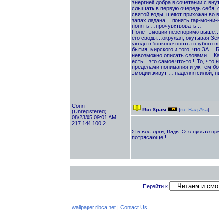
энергией добра в сочетании с вн
слышать в первую очередь себя, с
святой воды, шепот прихожан во
запах ладана… понять гар-мо-ни-ю
понять …прочувствовать…
Полет эмоции неоспоримо выше… 
его своды…окружая, окутывая Зе
уходя в бесконечность голубого 
бытия, мирского и того, что ЗА… 
невозможно описать словами… Как
есть…это самое что-то!!! То, что
пределами понимания и уж тем бо
эмоции живут … наделяя силой, 
Cоня
Re: Храм
[
re: Вадь*ка
]
(Unregistered)
08/23/05 09:01 AM
217.144.100.2
Я в восторге, Вадь. Это просто п
потрясающе!!
Перейти к
wallpaper.ribca.net
|
Contact Us