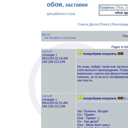
обои
, заставки
Графика:
Обои, З
обои зд
для рабочего стола
Список Досок
|
Поиск
|
Регистрац
Досуг
Thr
>>
Читаем и смотрим
Pages in thi
mishoff
попробуем пошутить
(stranger )
09/12/03 02:24 AM
194.158.213.249
Не знаю, пойдёт топик или заглох
собственного произведения. Попр
маленьких сценок или фельетонов.
смешно, но если есть воображение
частности.
mishoff
попробуем пошутить
[
re
(stranger )
09/12/03 02:51 AM
194.158.213.249
Чат. Полночь. Входят.
Он - Привет.
Она - Привет :)
Он - Как дела?
Она - Меня Катя зовут.