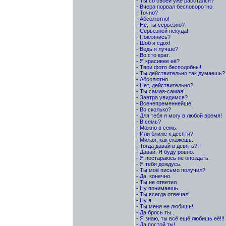
- Ты со своей уже расстался?
- Вчера порвал бесповоротно.
- Точно?
- Абсолютно!
- Не, ты серьёзно?
- Серьёзней некуда!
- Поклянись?
- Шоб я сдох!
- Ведь я лучше?
- Во сто крат.
- Я красивее её?
- Твои фото бесподобны!
- Ты действительно так думаешь?
- Абсолютно.
- Нет, действительно?
- Ты самая-самая!
- Завтра увидимся?
- Всенепременнейше!
- Во сколько?
- Для тебя я могу в любой время!
- В семь?
- Можно в семь.
- Или ближе к десяти?
- Милая, как скажешь.
- Тогда давай в девять?!
- Давай. Я буду ровно.
- Я постараюсь не опоздать.
- Я тебя дождусь.
- Ты моё письмо получил?
- Да, конечно.
- Ты не ответил.
- Ну понимаешь...
- Ты всегда отвечал!
- Ну я...
- Ты меня не любишь!
- Да брось ты...
- Я знаю, ты всё ещё любишь её!!!
- Да постой ты!...