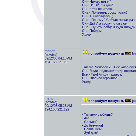
Он - Никого нет (((
Он - ЭЭЭЙ, ты где?
Он - я так не играю...
Она - Привееет, соскучился?
Он - Ты опоздала(((
Она - Почему? Сейчас же как раз 
Он - Да? А я соскучился уже...
Она - Ну что, пойдём куда-нибуд
Он - Пойдём...
Уходят
mishoff
попробуем пошутить
[
re
(newbie)
09/12/03 04:18 AM
194.158.221.192
Там же. Человек 25. Все живо бухт
Он - Люди, подскажите где нормал
Все - Там! /пишут адреса/
Он -Спасибо огромное!
Уходит.
mishoff
попробуем пошутить
[
re
(newbie)
09/12/03 05:25 AM
194.158.221.192
- Ты меня любишь?
- Ага.
- Сильно?
- До безумия!
- Поклянись!
- Зуб даю!