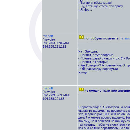
- Ты меня обманывал!
- Ну, Катя, ну что ты так сразу...
- Я Ира...
mishoff
попробуем пошутить
[
re: mis
(newbie)
09/12/03 06:06 AM
194.158.221.192
Чат. Заходит.
- Привет, я тут впервые.
- Привет, давай знакомится, Я - К
- Привет, я Григорий.
- Как Григорий? А почему ник От
- Ой, раскладку перепутал.
Уходит
mishoff
не смешно, зато про интерн
(newbie)
09/12/03 07:33 AM
194.158.221.85
Я просто сидел. Я смотрел на общ
чьими-то делами, где проворные 
это, я давно уже ни с кем не обща
дела? А может просто надоело. Ни
почему, но я повёлся на ник Лучез
так начать, чтобы не скатиться к 
как она ко мне обратилось, но эт