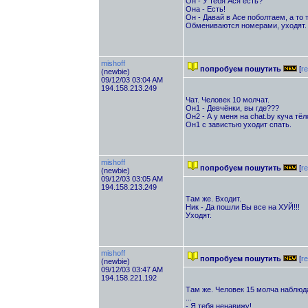
Он - У тебя Ася есть?
Она - Есть!
Он - Давай в Асе поболтаем, а то т
Обмениваются номерами, уходят.
mishoff
попробуем пошутить
[
re
(newbie)
09/12/03 03:04 AM
194.158.213.249
Чат. Человек 10 молчат.
Он1 - Девчёнки, вы где???
Он2 - А у меня на chat.by куча тёл
Он1 с завистью уходит спать.
mishoff
попробуем пошутить
[
re
(newbie)
09/12/03 03:05 AM
194.158.213.249
Там же. Входит.
Ник - Да пошли Вы все на ХУЙ!!!
Уходят.
mishoff
попробуем пошутить
[
re
(newbie)
09/12/03 03:47 AM
194.158.221.192
Там же. Человек 15 молча наблюд
...
- Я тебя ненавижу!