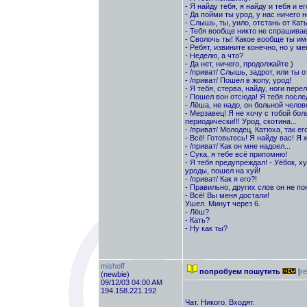
- Я найду тебя, я найду и тебя и е
- Да пойми ты урод, у нас ничего 
- Слышь, ты, уило, отстань от Кат
- Тебя вообще никто не спрашивает
- Сволочь ты! Какое вообще ты им
- Ребят, извините конечно, но у м
- Неделю, а что?
- Да нет, ничего, продолжайте )
- /приват/ Слышь, задрот, или ты 
- /приват/ Пошел в жопу, урод!
- Я тебя, стерва, найду, ноги пер
- Пошел вон отсюда! Я тебя после
- Лёша, не надо, он больной челов
- Мерзавец! Я не хочу с тобой бо
периодически!!! Урод, скотина...
- /приват/ Молодец, Катюха, так его
- Всё! Готовьтесь! Я найду вас! Я 
- /приват/ Как он мне надоел...
- Сука, я тебе всё припомню!
- Я тебя предупреждал! - Уёбок, х
уроды, пошел на хуй!
- /приват/ Как я его?!
- Правильно, других слов он не пон
- Всё! Вы меня достали!
Ушел. Минут через 6.
- Лёш?
- Кать?
- Ну как ты?
mishoff
попробуем пошутить
[
re
(newbie)
09/12/03 04:00 AM
194.158.221.192
Чат. Никого. Входят.