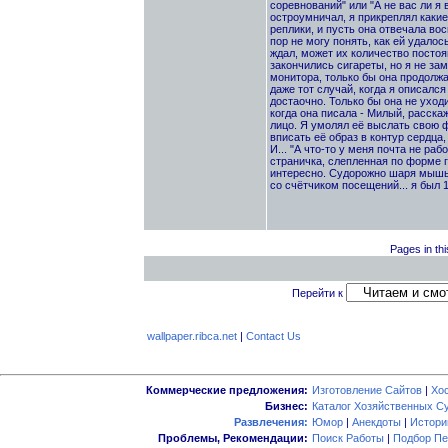
соревнований" или "А не вас ли я 
остроумничал, я прикреплял какие
реплики, и пусть она отвечала во
пор не могу понять, как ей удалос
ждал, может их количество постоя
закончились сигареты, но я не зам
монитора, только бы она продолжал
даже тот случай, когда я описался
достаочно. Только бы она не уход
когда она писала - Милый, расскаж
лицо. Я умолял её выслать свою 
вписать её образ в контур сердца,
И... "А что-то у меня почта не раб
страничка, слепленная по форме гд
интересно. Судорожно шаря мышью 
со счётчиком посещений... я был 
Pages in thi
Перейти к
wallpaper.ribca.net
|
Contact Us
Коммерческие предложения:
Изготовление Сайтов
|
Хо
Бизнес:
Каталог Хозяйственных С
Развлечения:
Юмор
|
Анекдоты
|
Истори
Проблемы, Рекомендации:
Поиск Работы
|
Подбор Пе