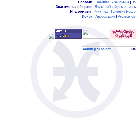
Новости:
Политика
|
Экономика
|
Во
Знакомства, общение:
Дружелюбный романтичны
Информация:
Мистика
|
Воинские Искус
Поиск:
Информации
|
Рефератов
admin@ribca.net
Desig