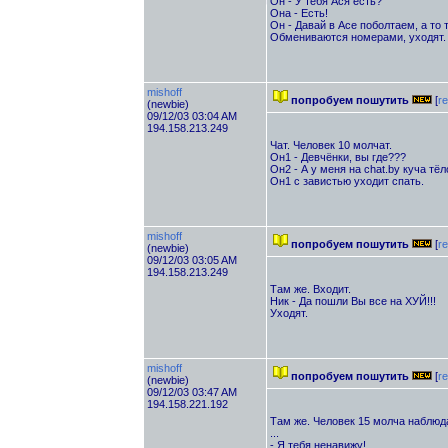
Он - У тебя Ася есть?
Она - Есть!
Он - Давай в Асе поболтаем, а то т
Обмениваются номерами, уходят.
mishoff
попробуем пошутить
[
re
(newbie)
09/12/03 03:04 AM
194.158.213.249
Чат. Человек 10 молчат.
Он1 - Девчёнки, вы где???
Он2 - А у меня на chat.by куча тёл
Он1 с завистью уходит спать.
mishoff
попробуем пошутить
[
re
(newbie)
09/12/03 03:05 AM
194.158.213.249
Там же. Входит.
Ник - Да пошли Вы все на ХУЙ!!!
Уходят.
mishoff
попробуем пошутить
[
re
(newbie)
09/12/03 03:47 AM
194.158.221.192
Там же. Человек 15 молча наблюд
...
- Я тебя ненавижу!