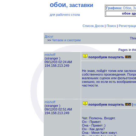
обои
, заставки
Графика:
Обои, З
обои зд
для рабочего стола
Список Досок
|
Поиск
|
Регистрац
Досуг
Thr
>>
Читаем и смотрим
Pages in thi
mishoff
попробуем пошутить
(stranger )
09/12/03 02:24 AM
194.158.213.249
Не знаю, пойдёт топик или заглох
собственного произведения. Попр
маленьких сценок или фельетонов.
смешно, но если есть воображение
частности.
mishoff
попробуем пошутить
[
re
(stranger )
09/12/03 02:51 AM
194.158.213.249
Чат. Полночь. Входят.
Он - Привет.
Она - Привет :)
Он - Как дела?
Она - Меня Катя зовут.