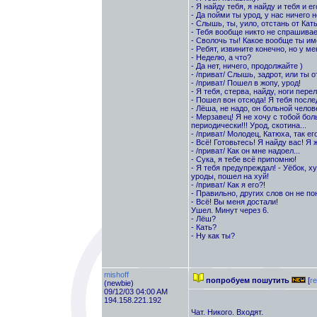
- Я найду тебя, я найду и тебя и е
- Да пойми ты урод, у нас ничего 
- Слышь, ты, уило, отстань от Кат
- Тебя вообще никто не спрашивает
- Сволочь ты! Какое вообще ты им
- Ребят, извините конечно, но у м
- Неделю, а что?
- Да нет, ничего, продолжайте )
- /приват/ Слышь, задрот, или ты 
- /приват/ Пошел в жопу, урод!
- Я тебя, стерва, найду, ноги пер
- Пошел вон отсюда! Я тебя после
- Лёша, не надо, он больной челов
- Мерзавец! Я не хочу с тобой бо
периодически!!! Урод, скотина...
- /приват/ Молодец, Катюха, так его
- Всё! Готовьтесь! Я найду вас! Я 
- /приват/ Как он мне надоел...
- Сука, я тебе всё припомню!
- Я тебя предупреждал! - Уёбок, х
уроды, пошел на хуй!
- /приват/ Как я его?!
- Правильно, других слов он не пон
- Всё! Вы меня достали!
Ушел. Минут через 6.
- Лёш?
- Кать?
- Ну как ты?
mishoff
попробуем пошутить
[
re
(newbie)
09/12/03 04:00 AM
194.158.221.192
Чат. Никого. Входят.