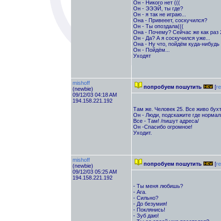
Он - Никого нет (((
Он - ЭЭЭЙ, ты где?
Он - я так не играю...
Она - Привееет, соскучился?
Он - Ты опоздала(((
Она - Почему? Сейчас же как раз 
Он - Да? А я соскучился уже...
Она - Ну что, пойдём куда-нибуд
Он - Пойдём...
Уходят
mishoff
попробуем пошутить
[
re
(newbie)
09/12/03 04:18 AM
194.158.221.192
Там же. Человек 25. Все живо бухт
Он - Люди, подскажите где нормал
Все - Там! /пишут адреса/
Он -Спасибо огромное!
Уходит.
mishoff
попробуем пошутить
[
re
(newbie)
09/12/03 05:25 AM
194.158.221.192
- Ты меня любишь?
- Ага.
- Сильно?
- До безумия!
- Поклянись!
- Зуб даю!