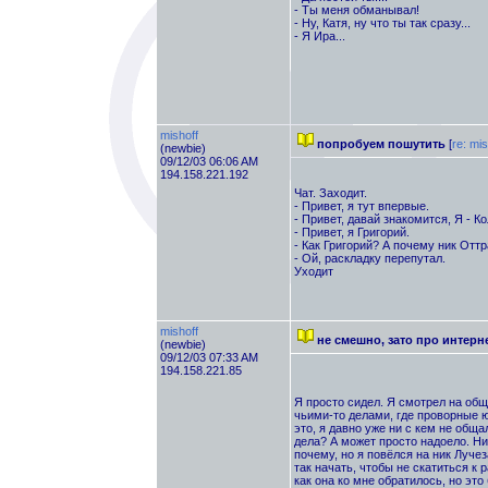
- Ты меня обманывал!
- Ну, Катя, ну что ты так сразу...
- Я Ира...
mishoff
попробуем пошутить
[
re: mis
(newbie)
09/12/03 06:06 AM
194.158.221.192
Чат. Заходит.
- Привет, я тут впервые.
- Привет, давай знакомится, Я - К
- Привет, я Григорий.
- Как Григорий? А почему ник От
- Ой, раскладку перепутал.
Уходит
mishoff
не смешно, зато про интерн
(newbie)
09/12/03 07:33 AM
194.158.221.85
Я просто сидел. Я смотрел на общ
чьими-то делами, где проворные 
это, я давно уже ни с кем не обща
дела? А может просто надоело. Ни
почему, но я повёлся на ник Лучез
так начать, чтобы не скатиться к 
как она ко мне обратилось, но эт