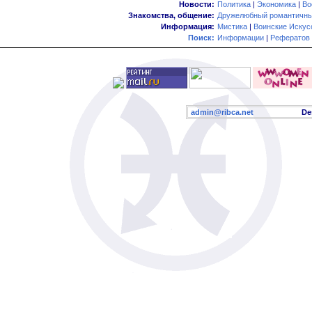
Новости:
Политика
|
Экономика
|
Во
Знакомства, общение:
Дружелюбный романтичны
Информация:
Мистика
|
Воинские Искус
Поиск:
Информации
|
Рефератов
admin@ribca.net
Desig