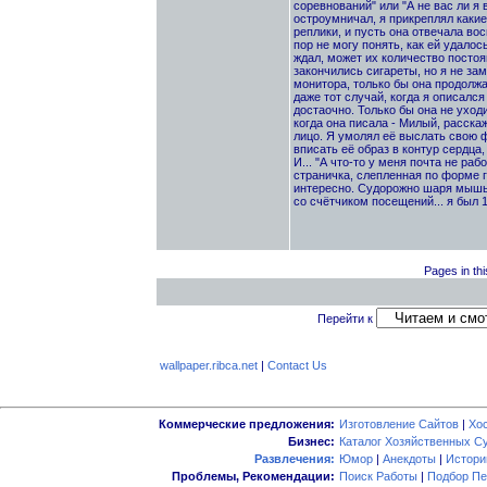
соревнований" или "А не вас ли я 
остроумничал, я прикреплял какие
реплики, и пусть она отвечала во
пор не могу понять, как ей удалос
ждал, может их количество постоя
закончились сигареты, но я не зам
монитора, только бы она продолжал
даже тот случай, когда я описался
достаочно. Только бы она не уход
когда она писала - Милый, расскаж
лицо. Я умолял её выслать свою 
вписать её образ в контур сердца,
И... "А что-то у меня почта не раб
страничка, слепленная по форме гд
интересно. Судорожно шаря мышью 
со счётчиком посещений... я был 
Pages in thi
Перейти к
wallpaper.ribca.net
|
Contact Us
Коммерческие предложения:
Изготовление Сайтов
|
Хо
Бизнес:
Каталог Хозяйственных С
Развлечения:
Юмор
|
Анекдоты
|
Истори
Проблемы, Рекомендации:
Поиск Работы
|
Подбор Пе