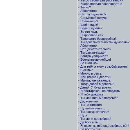
- Ты со своей уже расстался?
- Вчера порвал бесповоротно.
- Точно?
- Абсолютно!
- Не, ты серьёзно?
- Серьёзней некуда!
- Поклянись?
- Шоб я сдох!
- Ведь я лучше?
- Во сто крат.
- Я красивее её?
- Твои фото бесподобны!
- Ты действительно так думаешь?
- Абсолютно.
- Нет, действительно?
- Ты самая-самая!
- Завтра увидимся?
- Всенепременнейше!
- Во сколько?
- Для тебя я могу в любой время!
- В семь?
- Можно в семь.
- Или ближе к десяти?
- Милая, как скажешь.
- Тогда давай в девять?!
- Давай. Я буду ровно.
- Я постараюсь не опоздать.
- Я тебя дождусь.
- Ты моё письмо получил?
- Да, конечно.
- Ты не ответил.
- Ну понимаешь...
- Ты всегда отвечал!
- Ну я...
- Ты меня не любишь!
- Да брось ты...
- Я знаю, ты всё ещё любишь её!!!
- Да постой ты!...