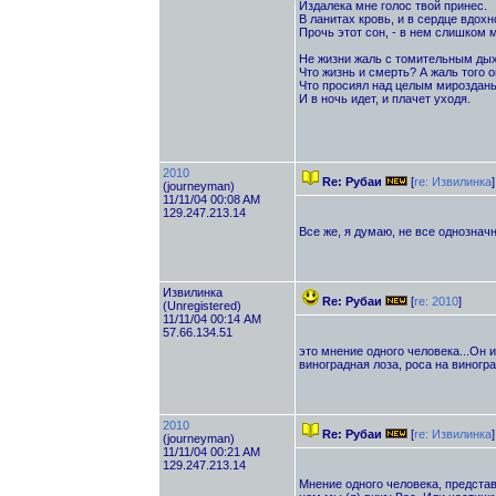
Издалека мне голос твой принес.
В ланитах кровь, и в сердце вдохн
Прочь этот сон, - в нем слишком м
Не жизни жаль с томительным ды
Что жизнь и смерть? А жаль того о
Что просиял над целым мироздан
И в ночь идет, и плачет уходя.
2010
Re: Рубаи
[
re: Извилинка
]
(journeyman)
11/11/04 00:08 AM
129.247.213.14
Все же, я думаю, не все однозначн
Извилинка
Re: Рубаи
[
re: 2010
]
(Unregistered)
11/11/04 00:14 AM
57.66.134.51
это мнение одного человека...Он и 
виноградная лоза, роса на виногра
2010
Re: Рубаи
[
re: Извилинка
]
(journeyman)
11/11/04 00:21 AM
129.247.213.14
Мнение одного человека, предста