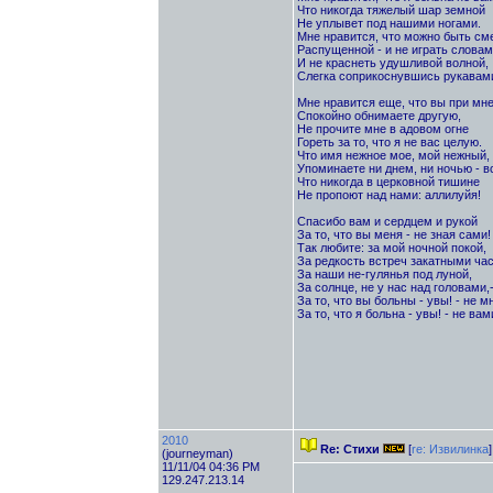
Что никогда тяжелый шар земной
Не уплывет под нашими ногами.
Мне нравится, что можно быть см
Распущенной - и не играть словам
И не краснеть удушливой волной,
Слегка соприкоснувшись рукавам
Мне нравится еще, что вы при мн
Спокойно обнимаете другую,
Не прочите мне в адовом огне
Гореть за то, что я не вас целую.
Что имя нежное мое, мой нежный,
Упоминаете ни днем, ни ночью - вс
Что никогда в церковной тишине
Не пропоют над нами: аллилуйя!
Спасибо вам и сердцем и рукой
За то, что вы меня - не зная сами! 
Так любите: за мой ночной покой,
За редкость встреч закатными ча
За наши не-гулянья под луной,
За солнце, не у нас над головами,
За то, что вы больны - увы! - не м
За то, что я больна - увы! - не вам
2010
Re: Стихи
[
re: Извилинка
]
(journeyman)
11/11/04 04:36 PM
129.247.213.14