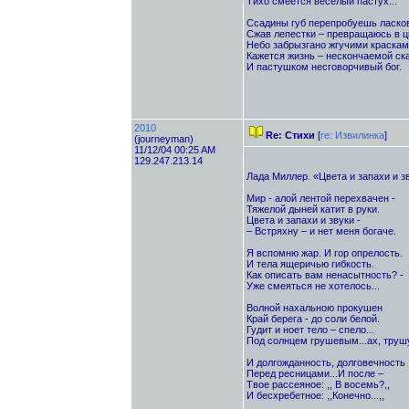
Тихо смеется веселый пастух...
Ссадины губ перепробуешь ласково
Сжав лепестки – превращаюсь в цв
Небо забрызгано жгучими красками
Кажется жизнь – нескончаемой ск
И пастушком несговорчивый бог.
2010
Re: Стихи
[
re: Извилинка
]
(journeyman)
11/12/04 00:25 AM
129.247.213.14
Лада Миллер. «Цвета и запахи и з
Мир - алой лентой перехвачен -
Тяжелой дыней катит в руки.
Цвета и запахи и звуки -
– Встряхну – и нет меня богаче.
Я вспомню жар. И гор опрелость.
И тела ящеричью гибкость.
Как описать вам ненасытность? -
Уже смеяться не хотелось...
Волной нахальною прокушен
Край берега - до соли белой.
Гудит и ноет тело – спело...
Под солнцем грушевым...ах, трушу
И долгожданность, долговечность
Перед ресницами...И после –
Твое рассеяное: ,, В восемь?,,
И бесхребетное: ,,Конечно...,,