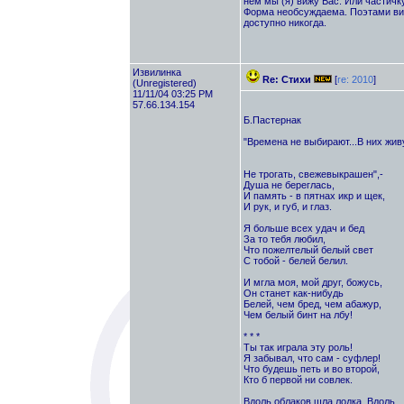
нем мы (я) вижу Вас. Или частичк
Форма необсуждаема. Поэтами види
доступно никогда.
Извилинка
Re: Стихи
[
re: 2010
]
(Unregistered)
11/11/04 03:25 PM
57.66.134.154
Б.Пастернак
"Времена не выбирают...В них жив
Не трогать, свежевыкрашен",-
Душа не береглась,
И память - в пятнах икр и щек,
И рук, и губ, и глаз.
Я больше всех удач и бед
За то тебя любил,
Что пожелтелый белый свет
С тобой - белей белил.
И мгла моя, мой друг, божусь,
Он станет как-нибудь
Белей, чем бред, чем абажур,
Чем белый бинт на лбу!
* * *
Ты так играла эту роль!
Я забывал, что сам - суфлер!
Что будешь петь и во второй,
Кто б первой ни совлек.
Вдоль облаков шла лодка. Вдоль