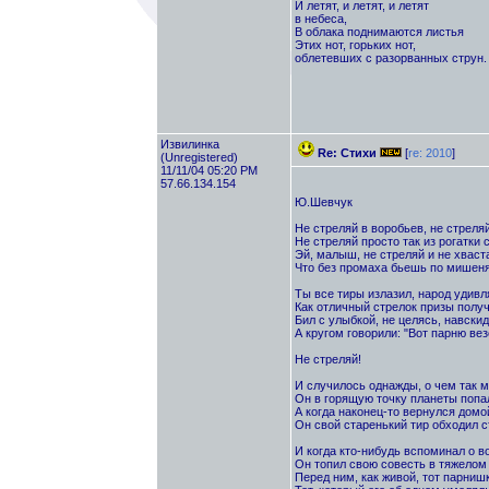
И летят, и летят, и летят
в небеса,
В облака поднимаются листья
Этих нот, горьких нот,
облетевших с разорванных струн.
Извилинка
Re: Стихи
[
re: 2010
]
(Unregistered)
11/11/04 05:20 PM
57.66.134.154
Ю.Шевчук
Не стреляй в воробьев, не стреляй
Не стреляй просто так из рогатки 
Эй, малыш, не стреляй и не хваст
Что без промаха бьешь по мишен
Ты все тиры излазил, народ удивл
Как отличный стрелок призы получ
Бил с улыбкой, не целясь, навскид
А кругом говорили: "Вот парню вез
Не стреляй!
И случилось однажды, о чем так м
Он в горящую точку планеты попа
А когда наконец-то вернулся домо
Он свой старенький тир обходил с
И когда кто-нибудь вспоминал о в
Он топил свою совесть в тяжелом 
Перед ним, как живой, тот парнишк