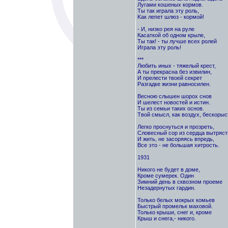
Лугами кошеных кормов.
Ты так играла эту роль,
Kак лепет шлюз - кормой!
- И, низко рея на руле
Касаткой об одном крыле,
Ты так! - ты лучше всех ролей
Играла эту роль!
***
Любить иных - тяжелый крест,
А ты прекрасна без извилин,
И прелести твоей секрет
Разгадке жизни равносилен.
Весною слышен шорох снов
И шелест новостей и истин.
Ты из семьи таких основ.
Твой смысл, как воздух, бескорыс
Легко проснуться и прозреть,
Словесный сор из сердца вытряст
И жить, не засоряясь впредь,
Все это - не большая хитрость.
1931
Никого не будет в доме,
Кроме сумерек. Один
Зимний день в сквозном проеме
Незадернутых гардин.
Только белых мокрых комьев
Быстрый промельк маховой.
Только крыши, снег и, кроме
Крыш и снега,- никого.