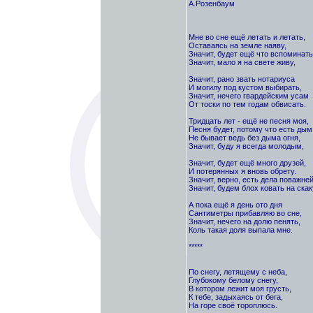
А.Розенбаум
Мне во сне ещё летать и летать,
Оставаясь на земле наяву,
Значит, будет ещё что вспоминать
Значит, мало я на свете живу,
Значит, рано звать нотариуса
И могилу под кустом выбирать,
Значит, нечего гвардейским усам
От тоски по тем годам обвисать.
Тридцать лет - ещё не песня моя,
Песня будет, потому что есть дым
Не бывает ведь без дыма огня,
Значит, буду я всегда молодым,
Значит, будет ещё много друзей,
И потерянных я вновь обрету.
Значит, верно, есть дела поважней
Значит, будем блох ковать на скак
А пока ещё я день ото дня
Сантиметры прибавляю во сне,
Значит, нечего на долю пенять,
Коль такая доля выпала мне.
*****
По снегу, летящему с неба,
Глубокому белому снегу,
В котором лежит моя грусть,
К тебе, задыхаясь от бега,
На горе своё тороплюсь.