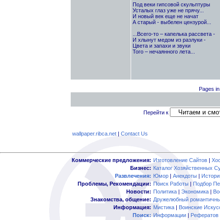
Под веки гипсовой скульптуры
Усталых глаз уже не прячу...
И новый век еще не начат
А старый - выбелен цензурой...
...Всего-то – капелька рассвета -
И хлынут медом из разлуки -
Цвета и запахи и звуки
Того – нечаянного лета...
Pages in
Перейти к
wallpaper.ribca.net
|
Contact Us
Коммерческие предложения:
Изготовление Сайтов
|
Хо
Бизнес:
Каталог Хозяйственных С
Развлечения:
Юмор
|
Анекдоты
|
Истори
Проблемы, Рекомендации:
Поиск Работы
|
Подбор Пе
Новости:
Политика
|
Экономика
|
Во
Знакомства, общение:
Дружелюбный романтичны
Информация:
Мистика
|
Воинские Искус
Поиск:
Информации
|
Рефератов