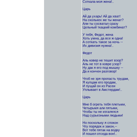
Соткала моя жена!..
Царь
Ай да ухарь! Ай да хват!
На сколькех же ты женат?
Али ты сосватал сразу
Цельный ткацкий комбинат?
У тебя, Федот, жена
Хоть умна, да все ж одна!
А соткать такое за ночь --
Их дивизия нужна!..
Федот
Аль ковер не тешит взор?
Аль не тот в ковре узор?
Ну дак я его под мышку --
Да и кончен разговор!
Чтоб не зря пропасть трудам,
Я купцам его продам,
И пущай он из Расеи
Уплывает в Амстердам!..
Царь
Мне б огреть тебя плетьми,
Четырьмя али пятьми,
Чтобы ты не изгалялся
Над сурьезными людьми!
Но поскольку я спокон
Чту порядок и закон,--
Вот тебе пятак на водку
И пошел отседа вон!..