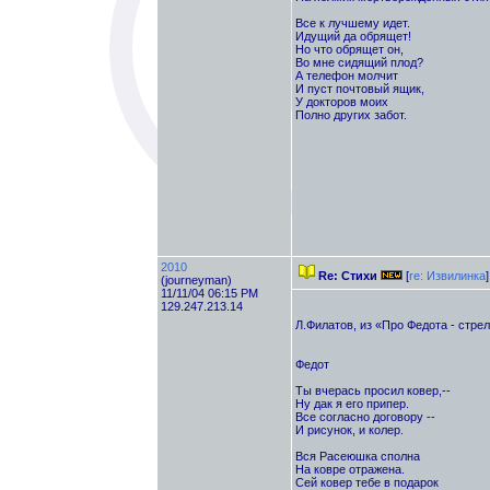
Все к лучшему идет.
Идущий да обрящет!
Но что обрящет он,
Во мне сидящий плод?
А телефон молчит
И пуст почтовый ящик,
У докторов моих
Полно других забот.
2010
Re: Стихи
[
re: Извилинка
]
(journeyman)
11/11/04 06:15 PM
129.247.213.14
Л.Филатов, из «Про Федота - стре
Федот
Ты вчерась просил ковер,--
Ну дак я его припер.
Все согласно договору --
И рисунок, и колер.
Вся Расеюшка сполна
На ковре отражена.
Сей ковер тебе в подарок