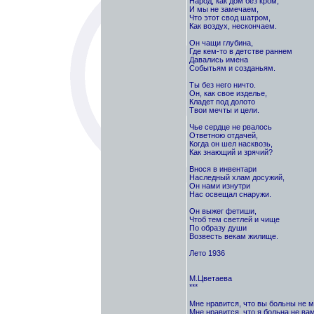
Народ, как дом без кром,
И мы не замечаем,
Что этот свод шатром,
Как воздух, нескончаем.
Он чащи глубина,
Где кем-то в детстве раннем
Давались имена
Событьям и созданьям.
Ты без него ничто.
Он, как свое изделье,
Кладет под долото
Твои мечты и цели.
Чье сердце не рвалось
Ответною отдачей,
Когда он шел насквозь,
Как знающий и зрячий?
Внося в инвентари
Наследный хлам досужий,
Он нами изнутри
Нас освещал снаружи.
Он выжег фетиши,
Чтоб тем светлей и чище
По образу души
Возвесть векам жилище.
Лето 1936
М.Цветаева
***
Мне нравится, что вы больны не м
Мне нравится, что я больна не вам