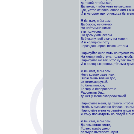
да такой, чтобы жил,
Да такой, чтобы жить не мешали.
Где, устав от боёв, снова силы б к
И в котором никто никогда бы мен
Я бы сам, я бы сам,
Да боюсь, не сумею,
Не найти мне никак
эти полутона.
По дремучим лесам
Всё скачу, всё скачу на коне я,
И в холодном поту
через день просыпаюсь от сна.
Нарисуйте очаг, хоть на грубом хо
На кирпичной стене, только чтобы
Нарисуйте же так, чтоб кулак захр
И с холодных ресниц тёплым дом
Я бы сам, я бы сам -
Нету красок заветных,
Знаю лишь только две,
их сжимаю рукой.
То бела полоса,
То черна беспросветно,
Рассинить бы...
да нет у меня акварели такой.
Нарисуйте меня, да такого, чтоб в 
Чтобы мама моя не боялась за сы
Нарисуйте меня журавлём лишь на
Я хочу посмотреть на людей с вы
Я бы сам, я бы сам,
Да ломаются кисти,
Только грифу дано
пальцев вытерпеть бунт.