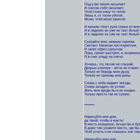
Под утро земля засыпает
И снегом себя засыпает,
Чтоб стало кому-то тепло.
Лишь я, от тоски убегая,
Молю, чтоб меня занесло.
И каналы тянут руки серые ко мне
И в ладонях их уже не тает белый 
И в ладонях их уже не тает белый 
Сыграйте мне, нежные скрипки.
Светает. Написан постскриптум,
И залит обрез сургучом.
Пора, грянет выстрел, и, вскрикну
Я в снег упаду на плечо.
Хочешь, эту песню не слушай.
Дверью хлопнув - легче не станет.
Только не бередь мою душу.
Только не тревожь мои раны.
Снова с неба падают звёзды,
Снова загадать не успею.
Жить мне вроде бы и не поздно...
Только просто так не сумею.
********
Нарисуйте мне дом,
да такой, чтобы в масть!
В масть козырную, лучше бы в бубн
В доме том укажите место, где бы 
Чтоб уснуть и не слышать зов гла
Нарисуйте мне дом,