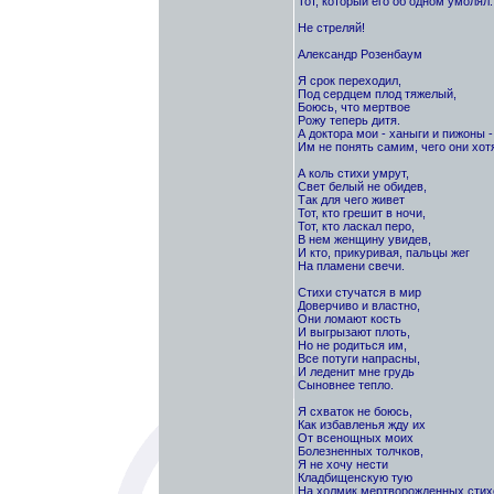
Тот, который его об одном умолял:
Не стреляй!
Александр Розенбаум
Я срок переходил,
Под сердцем плод тяжелый,
Боюсь, что мертвое
Рожу теперь дитя.
А доктора мои - ханыги и пижоны -
Им не понять самим, чего они хотя
А коль стихи умрут,
Свет белый не обидев,
Так для чего живет
Тот, кто грешит в ночи,
Тот, кто ласкал перо,
В нем женщину увидев,
И кто, прикуривая, пальцы жег
На пламени свечи.
Стихи стучатся в мир
Доверчиво и властно,
Они ломают кость
И выгрызают плоть,
Но не родиться им,
Все потуги напрасны,
И леденит мне грудь
Сыновнее тепло.
Я схваток не боюсь,
Как избавленья жду их
От всенощных моих
Болезненных толчков,
Я не хочу нести
Кладбищенскую тую
На холмик мертворожденных стих