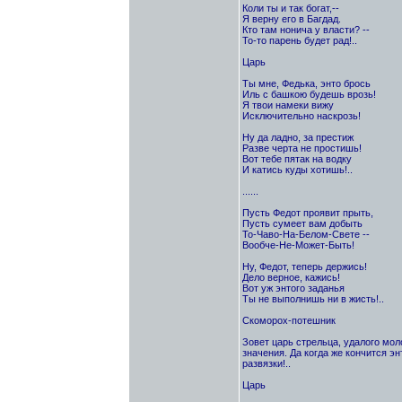
Коли ты и так богат,--
Я верну его в Багдад.
Кто там нонича у власти? --
То-то парень будет рад!..
Царь
Ты мне, Федька, энто брось
Иль с башкою будешь врозь!
Я твои намеки вижу
Исключительно наскрозь!
Ну да ладно, за престиж
Разве черта не простишь!
Вот тебе пятак на водку
И катись куды хотишь!..
......
Пусть Федот проявит прыть,
Пусть сумеет вам добыть
То-Чаво-На-Белом-Свете --
Вообче-Не-Может-Быть!
Ну, Федот, теперь держись!
Дело верное, кажись!
Вот уж энтого заданья
Ты не выполнишь ни в жисть!..
Скоморох-потешник
Зовет царь стрельца, удалого мол
значения. Да когда же кончится эн
развязки!..
Царь