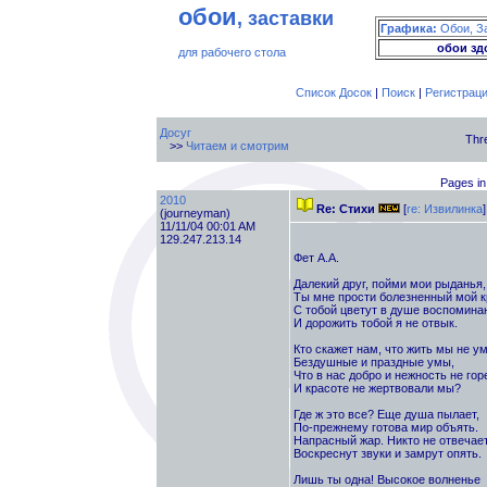
обои
, заставки
Графика:
Обои, З
обои зд
для рабочего стола
Список Досок
|
Поиск
|
Регистрац
Досуг
Thr
>>
Читаем и смотрим
Pages in
2010
Re: Стихи
[
re: Извилинка
]
(journeyman)
11/11/04 00:01 AM
129.247.213.14
Фет А.А.
Далекий друг, пойми мои рыданья,
Ты мне прости болезненный мой к
С тобой цветут в душе воспомина
И дорожить тобой я не отвык.
Кто скажет нам, что жить мы не ум
Бездушные и праздные умы,
Что в нас добро и нежность не гор
И красоте не жертвовали мы?
Где ж это все? Еще душа пылает,
По-прежнему готова мир объять.
Напрасный жар. Никто не отвечает
Воскреснут звуки и замрут опять.
Лишь ты одна! Высокое волненье