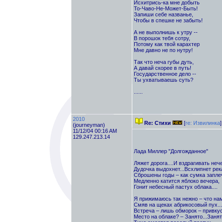
Исхитрись-ка мне добыть
То-Чаво-Не-Может-Быть!
Запиши себе названье,
Чтобы в спешке не забыть!
А не выполнишь к утру --
В порошок тебя сотру,
Потому как твой карахтер
Мне давно не по нутру!
Так что неча губы дуть,
А давай скорее в путь!
Государственное дело --
Ты ухватываешь суть?
......
2010
Re: Стихи
[
re: Извилинка
]
(journeyman)
11/12/04 00:16 AM
129.247.213.14
Лада Миллер "Долгожданное"
Ляжет дорога....И вздрагивать нечег
Дудочка выдохнет...Всхлипнет река.
Сброшены годы – как сумка заплеч
Медленно катится яблоко вечера,
Гонит небесный пастух облака....
Я прижимаюсь так нежно – что на
Смяв на щеках абрикосовый пух...
Встреча – лишь обморок – привкус
Место на облаке? – Занято...Занято