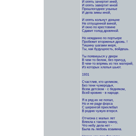
И опять зачертит иней,
И опять завертит мной
Прошлогоднее унынье
И дела зимы иной,
И опять кольнут доныне
Не отпущенной виной,
И окно по крестовине
Сдавит голод дровяной.
Но нежданно по портьере
Пробежит вторженья дрожь. !
Тишину шагами меря,
Ты, как будущность, войдешь.
Ты появишься у двери
В чем-то белом, без причуд,
В чем-то впрямь из тех материй,
Из которых хлопья шьют.
1931
Счастлив, кто целиком,
Без тени чужеродья,
Всем детсвом - с бедняком,
Всей кровию - в народе.
Я в ряд их не попал,
Но и не ради форса
С шеренгой прихлебал
В родню чужую втерся.
Отчизна с малых лет
Bлекла к такому гимну,
Что небу дела нет -
Была ль любовь взаимна.