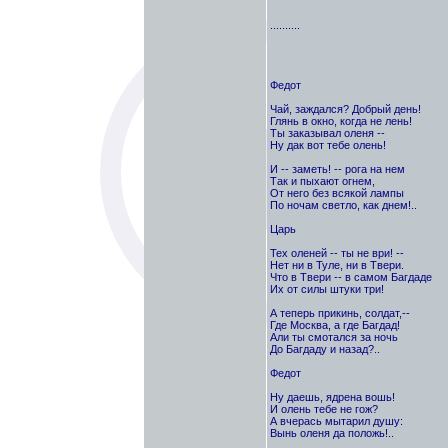
..........
Федот
Чай, заждался? Добрый день!
Глянь в окно, когда не лень!
Ты заказывал оленя --
Ну дак вот тебе олень!
И -- заметь! -- рога на нем
Так и пыхают огнем,
От него без всякой лампы
По ночам светло, как днем!..
Царь
Тех оленей -- ты не ври! --
Нет ни в Туле, ни в Твери.
Что в Твери -- в самом Багдаде
Их от силы штуки три!
А теперь прикинь, солдат,--
Где Москва, а где Багдад!
Али ты смотался за ночь
До Багдаду и назад?..
Федот
Ну даешь, ядрена вошь!
И олень тебе не гож?
А вчерась мытарил душу:
Вынь оленя да положь!..