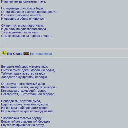
И ничем не заполненных пауз.
Но однажды случилась беда:
Он влюбился, и смолк в восхищеньи...
И к нему снизошла немота -
И свершила обряд очищенья.
Он притих, и разгладил чело,
И до боли почувствовал снова
То мгновение, после чего
Станет страшно за первое слово...
Re: Стихи
[
re: Извилинка
]
Вечером мой двор угрюмо глух,
Смех и гомон здесь довольно редки, -
Тайное правительство старух
Заседает в сумрачной беседке.
Он запуган, этот бедный двор,
Щелк замка - и тот, как щелк затвора.
Кто знавал старушечий террор,
Согласится, - нет страшней террора.
Пропади ты, чертова дыра,
Царство кляуз, плесени и дуста!..
Но и в мрачной пропасти двора
Вспыхивают искры вольнодумства.
Якобинским флагом поутру
Возле той же старенькой беседки
Рвутся из прищепок на ветру