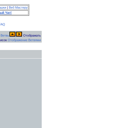
ашки
|
Веб Мастеру
ый Чат!
FAQ
Отображать
исок
Отображение Ветвями