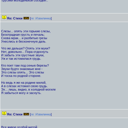
Трусики молоденькой соседки!..
Re: Стихи
[
re: Извилинка
]
Слезы... опять эти горькие слезы,
Безотрадная грусть и печаль;
Снова мрак... и разбитые грезы
Унеслись в бесконечную даль.
Что же дальше? Опять эти муки?
Нет, довольно... Пора отдохнуть
И забыть эти грустные звуки,
Уж и так истомилася грудь.
Кто поет там под сенью березы?
Звуки будто знакомые мне -
Это слезы опять... Это слезы
И тоска по родной стороне.
Но ведь я же на родине милой,
А в слезах истомил свою грудь.
Эх... лишь, видно, в холодной могиле
Я забыться могу и заснуть.
Re: Стихи
[
re: Извилинка
]
Все живое особой метой