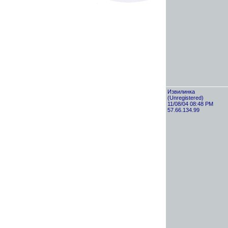
Извилинка
(Unregistered)
11/08/04 08:48 PM
57.66.134.99