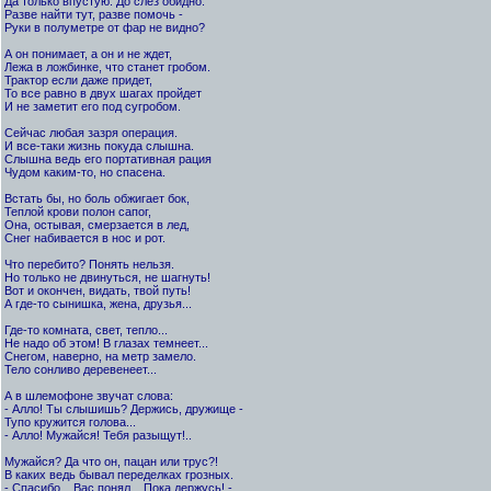
Да только впустую. До слез обидно.
Разве найти тут, разве помочь -
Руки в полуметре от фар не видно?
А он понимает, а он и не ждет,
Лежа в ложбинке, что станет гробом.
Трактор если даже придет,
То все равно в двух шагах пройдет
И не заметит его под сугробом.
Сейчас любая зазря операция.
И все-таки жизнь покуда слышна.
Слышна ведь его портативная рация
Чудом каким-то, но спасена.
Встать бы, но боль обжигает бок,
Теплой крови полон сапог,
Она, остывая, смерзается в лед,
Снег набивается в нос и рот.
Что перебито? Понять нельзя.
Но только не двинуться, не шагнуть!
Вот и окончен, видать, твой путь!
А где-то сынишка, жена, друзья...
Где-то комната, свет, тепло...
Не надо об этом! В глазах темнеет...
Снегом, наверно, на метр замело.
Тело сонливо деревенеет...
А в шлемофоне звучат слова:
- Алло! Ты слышишь? Держись, дружище -
Тупо кружится голова...
- Алло! Мужайся! Тебя разыщут!..
Мужайся? Да что он, пацан или трус?!
В каких ведь бывал переделках грозных.
- Спасибо... Вас понял... Пока держусь! -