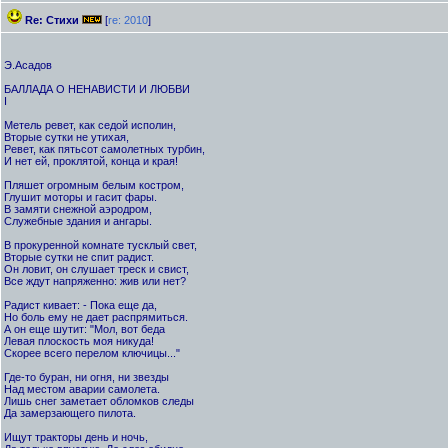
Re: Стихи
[
re: 2010
]
Э.Асадов
БАЛЛАДА О НЕНАВИСТИ И ЛЮБВИ
I
Метель ревет, как седой исполин,
Вторые сутки не утихая,
Ревет, как пятьсот самолетных турбин,
И нет ей, проклятой, конца и края!
Пляшет огромным белым костром,
Глушит моторы и гасит фары.
В замяти снежной аэродром,
Служебные здания и ангары.
В прокуренной комнате тусклый свет,
Вторые сутки не спит радист.
Он ловит, он слушает треск и свист,
Все ждут напряженно: жив или нет?
Радист кивает: - Пока еще да,
Но боль ему не дает распрямиться.
А он еще шутит: "Мол, вот беда
Левая плоскость моя никуда!
Скорее всего перелом ключицы..."
Где-то буран, ни огня, ни звезды
Над местом аварии самолета.
Лишь снег заметает обломков следы
Да замерзающего пилота.
Ищут тракторы день и ночь,