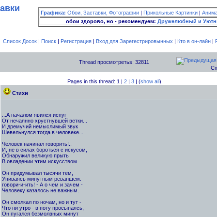
тавки
Графика:
Обои, Заставки, Фотографии
|
Прикольные Картинки
|
Аним
обои здорово, но - рекомендуем:
Дружелюбный и Уютн
Список Досок
|
Поиск
|
Регистрация
|
Вход для Зарегестрировынных
|
Кто в он-лайн
|
Thread просмотретьs: 32811
Сп
Pages in this thread: 1 |
2
|
3
| (
show all
)
Стихи
...А началом явился испуг
От нечаянно хрустнувшей ветки...
И дремучий немыслимый звук
Шевельнулся тогда в человеке...
Человек начинал говорить!..
И, не в силах бороться с искусом,
Обнаружил великую прыть
В овладении этим искусством.
Он придумывал тысячи тем,
Упиваясь минутным реваншем.
говори-и-ить! - А о чем и зачем -
Человеку казалось не важным.
Он смолкал по ночам, но и тут -
Что ни утро - в поту просыпаясь,
Он пугался безмолвных минут