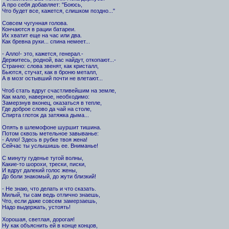
А про себя добавляет: "Боюсь,
Что будет все, кажется, слишком поздно..."
Совсем чугунная голова.
Кончаются в рации батареи.
Их хватит еще на час или два.
Как бревна руки... спина немеет...
- Алло!- это, кажется, генерал.-
Держитесь, родной, вас найдут, откопают...-
Странно: слова звенят, как кристалл,
Бьются, стучат, как в броню металл,
А в мозг остывший почти не влетают...
Чтоб стать вдруг счастливейшим на земле,
Как мало, наверное, необходимо:
Замерзнув вконец, оказаться в тепле,
Где доброе слово да чай на столе,
Спирта глоток да затяжка дыма...
Опять в шлемофоне шуршит тишина.
Потом сквозь метельное завыванье:
- Алло! Здесь в рубке твоя жена!
Сейчас ты услышишь ее. Вниманье!
С минуту гуденье тугой волны,
Какие-то шорохи, трески, писки,
И вдруг далекий голос жены,
До боли знакомый, до жути близкий!
- Не знаю, что делать и что сказать.
Милый, ты сам ведь отлично знаешь,
Что, если даже совсем замерзаешь,
Надо выдержать, устоять!
Хорошая, светлая, дорогая!
Ну как объяснить ей в конце концов,