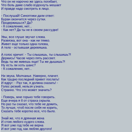
Что он не нарочно же здесь погибает,
Что боль даже слабо вздохнуть мешает
И правде надо смотреть в лицо.
- Послушай! Синоптики дали ответ:
Буран окончится через сутки.
Продержишься? Да?
- К сожалению, нет...
- Как нет? Да ты не в своем рассудке!
Увы, все глуше звучат слова.
Развязка, вот она - как ни тяжко.
Живет еще только одна голова,
А тело - остывшая деревяшка.
А голос кричит: - Ты слышишь, ты слышишь?!
Держись! Часов через пять рассвет.
Ведь ты же живешь еще! Ты же дышишь?!
Ну есть ли хоть шанс?
- К сожалению, нет...
Ни звука. Молчанье. Наверно, плачет.
Как трудно последний привет послать!
И вдруг: - Раз так, я должна сказать! -
Голос резкий, нельзя узнать.
Странно. Что это может значить?
- Поверь, мне горько тебе говорить.
Еще вчера я б от страха скрыла.
Но раз ты сказал, что тебе не дожить,
То лучше, чтоб после себя не корить,
Сказать тебе коротко все, что было.
Знай же, что я дрянная жена
И стою любого худого слова.
Я вот уже год тебе не верна
И вот уже год, как люблю другого!