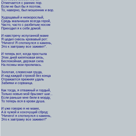
Отмечается с ранних пор.
Если не был бы я поэтом,
То, наверно, был мошенник и вор.
Худощавый и низкорослый,
Средь мальчишек всегда герой,
Часто, часто с разбитым носом
Приходил я к себе домой.
И навстречу испуганной маме
Я цедил сквозь кровавый рот:
"Ничего! Я споткнулся о камень,
Это к завтраму все заживет".
И теперь вот, когда простыла
Этих дней кипятковая вязь,
Беспокойная, дерзкая сила
На поэмы мои пролилась.
Золотая, словесная груда,
И над каждой строкой без конца
Отражается прежняя удаль
Забияки и сорванца.
Как тогда, я отважный и гордый,
Только новью мой брызжет шаг...
Если раньше мне били в морду,
То теперь вся в крови душа.
И уже говорю я не маме,
А в чужой и хохочущий сброд:
"Ничего! я споткнулся о камень,
Это к завтраму все заживет!"