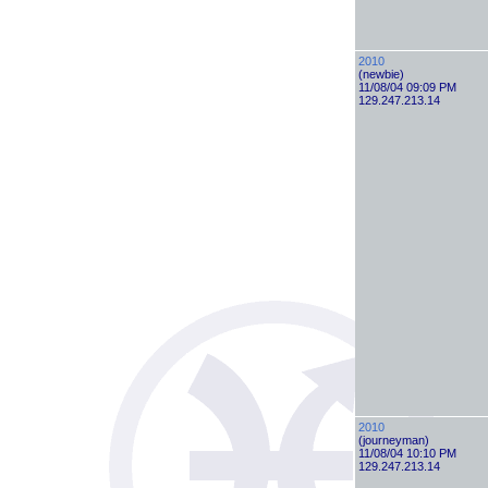
2010
(newbie)
11/08/04 09:09 PM
129.247.213.14
2010
(journeyman)
11/08/04 10:10 PM
129.247.213.14