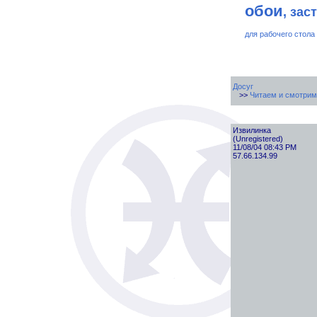
обои
, зас
для рабочего стола
Досуг
>>
Читаем и смотрим
Извилинка
(Unregistered)
11/08/04 08:43 PM
57.66.134.99