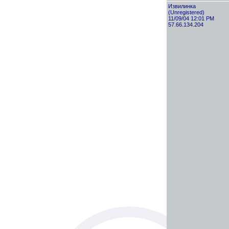
Извилинка
(Unregistered)
11/09/04 12:01 PM
57.66.134.204