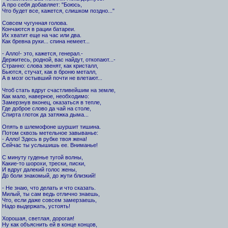
А про себя добавляет: "Боюсь,
Что будет все, кажется, слишком поздно..."
Совсем чугунная голова.
Кончаются в рации батареи.
Их хватит еще на час или два.
Как бревна руки... спина немеет...
- Алло!- это, кажется, генерал.-
Держитесь, родной, вас найдут, откопают...-
Странно: слова звенят, как кристалл,
Бьются, стучат, как в броню металл,
А в мозг остывший почти не влетают...
Чтоб стать вдруг счастливейшим на земле,
Как мало, наверное, необходимо:
Замерзнув вконец, оказаться в тепле,
Где доброе слово да чай на столе,
Спирта глоток да затяжка дыма...
Опять в шлемофоне шуршит тишина.
Потом сквозь метельное завыванье:
- Алло! Здесь в рубке твоя жена!
Сейчас ты услышишь ее. Вниманье!
С минуту гуденье тугой волны,
Какие-то шорохи, трески, писки,
И вдруг далекий голос жены,
До боли знакомый, до жути близкий!
- Не знаю, что делать и что сказать.
Милый, ты сам ведь отлично знаешь,
Что, если даже совсем замерзаешь,
Надо выдержать, устоять!
Хорошая, светлая, дорогая!
Ну как объяснить ей в конце концов,