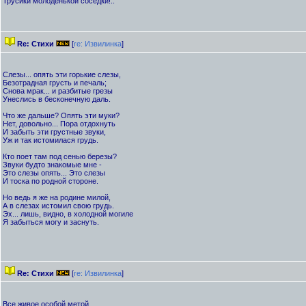
Трусики молоденькой соседки!..
Re: Стихи
[
re: Извилинка
]
Слезы... опять эти горькие слезы,
Безотрадная грусть и печаль;
Снова мрак... и разбитые грезы
Унеслись в бесконечную даль.
Что же дальше? Опять эти муки?
Нет, довольно... Пора отдохнуть
И забыть эти грустные звуки,
Уж и так истомилася грудь.
Кто поет там под сенью березы?
Звуки будто знакомые мне -
Это слезы опять... Это слезы
И тоска по родной стороне.
Но ведь я же на родине милой,
А в слезах истомил свою грудь.
Эх... лишь, видно, в холодной могиле
Я забыться могу и заснуть.
Re: Стихи
[
re: Извилинка
]
Все живое особой метой