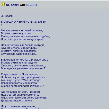
Re: Стихи
[
re: 2010
]
Э.Асадов
БАЛЛАДА О НЕНАВИСТИ И ЛЮБВИ
I
Метель ревет, как седой исполин,
Вторые сутки не утихая,
Ревет, как пятьсот самолетных турбин,
И нет ей, проклятой, конца и края!
Пляшет огромным белым костром,
Глушит моторы и гасит фары.
В замяти снежной аэродром,
Служебные здания и ангары.
В прокуренной комнате тусклый свет,
Вторые сутки не спит радист.
Он ловит, он слушает треск и свист,
Все ждут напряженно: жив или нет?
Радист кивает: - Пока еще да,
Но боль ему не дает распрямиться.
А он еще шутит: "Мол, вот беда
Левая плоскость моя никуда!
Скорее всего перелом ключицы..."
Где-то буран, ни огня, ни звезды
Над местом аварии самолета.
Лишь снег заметает обломков следы
Да замерзающего пилота.
Ищут тракторы день и ночь,