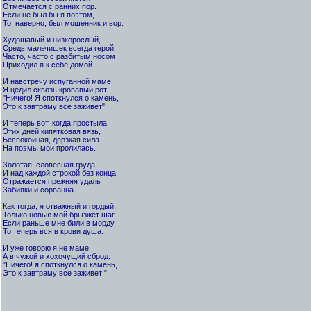
Отмечается с ранних пор.
Если не был бы я поэтом,
То, наверно, был мошенник и вор.
Худощавый и низкорослый,
Средь мальчишек всегда герой,
Часто, часто с разбитым носом
Приходил я к себе домой.
И навстречу испуганной маме
Я цедил сквозь кровавый рот:
"Ничего! Я споткнулся о камень,
Это к завтраму все заживет".
И теперь вот, когда простыла
Этих дней кипятковая вязь,
Беспокойная, дерзкая сила
На поэмы мои пролилась.
Золотая, словесная груда,
И над каждой строкой без конца
Отражается прежняя удаль
Забияки и сорванца.
Как тогда, я отважный и гордый,
Только новью мой брызжет шаг...
Если раньше мне били в морду,
То теперь вся в крови душа.
И уже говорю я не маме,
А в чужой и хохочущий сброд:
"Ничего! я споткнулся о камень,
Это к завтраму все заживет!"