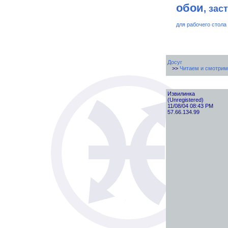
обои
, зас
для рабочего стола
Досуг
>>
Читаем и смотрим
Извилинка
(Unregistered)
11/08/04 08:43 PM
57.66.134.99