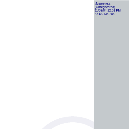
Извилинка
(Unregistered)
11/09/04 12:01 PM
57.66.134.204