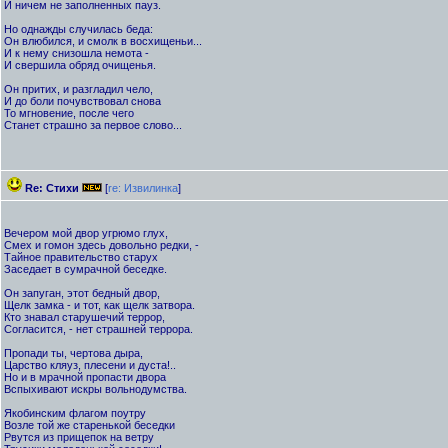
И ничем не заполненных пауз.
Но однажды случилась беда:
Он влюбился, и смолк в восхищеньи...
И к нему снизошла немота -
И свершила обряд очищенья.
Он притих, и разгладил чело,
И до боли почувствовал снова
То мгновение, после чего
Станет страшно за первое слово...
Re: Стихи
[
re: Извилинка
]
Вечером мой двор угрюмо глух,
Смех и гомон здесь довольно редки, -
Тайное правительство старух
Заседает в сумрачной беседке.
Он запуган, этот бедный двор,
Щелк замка - и тот, как щелк затвора.
Кто знавал старушечий террор,
Согласится, - нет страшней террора.
Пропади ты, чертова дыра,
Царство кляуз, плесени и дуста!..
Но и в мрачной пропасти двора
Вспыхивают искры вольнодумства.
Якобинским флагом поутру
Возле той же старенькой беседки
Рвутся из прищепок на ветру