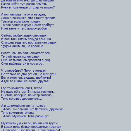
Да только впустую. До слез обидно.
Разве найти тут, разве помочь -
Руки в полуметре от фар не видно?
А он понимает, а он и не ждет,
Лежа в ложбинке, что станет гробом.
Трактор если даже придет,
То все равно в двух шагах пройдет
И не заметит его под сугробом.
Сейчас любая зазря операция.
И все-таки жизнь покуда слышна.
Слышна ведь его портативная рация
Чудом каким-то, но спасена.
Встать бы, но боль обжигает бок,
Теплой крови полон сапог,
Она, остывая, смерзается в лед,
Снег набивается в нос и рот.
Что перебито? Понять нельзя.
Но только не двинуться, не шагнуть!
Вот и окончен, видать, твой путь!
А где-то сынишка, жена, друзья...
Где-то комната, свет, тепло...
Не надо об этом! В глазах темнеет...
Снегом, наверно, на метр замело.
Тело сонливо деревенеет...
А в шлемофоне звучат слова:
- Алло! Ты слышишь? Держись, дружище -
Тупо кружится голова...
- Алло! Мужайся! Тебя разыщут!..
Мужайся? Да что он, пацан или трус?!
В каких ведь бывал переделках грозных.
- Спасибо... Вас понял... Пока держусь! -