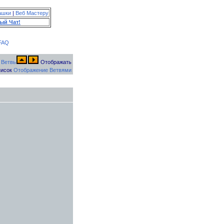
ашки
|
Веб Мастеру
ый Чат!
FAQ
Отображать
исок
Отображение Ветвями