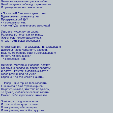
Что он не нарочно же здесь погибает,
Что боль даже слабо вздохнуть мешает
И правде надо смотреть в лицо.
- Послушай! Синоптики дали ответ:
Буран окончится через сутки.
Продержишься? Да?
- К сожалению, нет...
- Как нет? Да ты не в своем рассудке!
Увы, все глуше звучат слова.
Развязка, вот она - как ни тяжко.
Живет еще только одна голова,
А тело - остывшая деревяшка.
А голос кричит: - Ты слышишь, ты слышишь?!
Держись! Часов через пять рассвет.
Ведь ты же живешь еще! Ты же дышишь?!
Ну есть ли хоть шанс?
- К сожалению, нет...
Ни звука. Молчанье. Наверно, плачет.
Как трудно последний привет послать!
И вдруг: - Раз так, я должна сказать! -
Голос резкий, нельзя узнать.
Странно. Что это может значить?
- Поверь, мне горько тебе говорить.
Еще вчера я б от страха скрыла.
Но раз ты сказал, что тебе не дожить,
То лучше, чтоб после себя не корить,
Сказать тебе коротко все, что было.
Знай же, что я дрянная жена
И стою любого худого слова.
Я вот уже год тебе не верна
И вот уже год, как люблю другого!