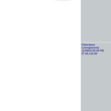
Извилинка
(Unregistered)
11/08/04 08:48 PM
57.66.134.99