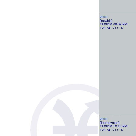
2010
(newbie)
11/08/04 09:09 PM
129.247.213.14
2010
(journeyman)
11/08/04 10:10 PM
129.247.213.14