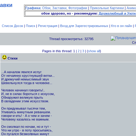
тавки
Графика:
Обои, Заставки, Фотографии
|
Прикольные Картинки
|
Аним
обои здорово, но - рекомендуем:
Дружелюбный и Уютн
Список Досок
|
Поиск
|
Регистрация
|
Вход для Зарегестрировынных
|
Кто в он-лайн
|
Thread просмотретьs: 32795
Сп
Pages in this thread: 1 |
2
|
3
| (
show all
)
Стихи
...А началом явился испуг
От нечаянно хрустнувшей ветки...
И дремучий немыслимый звук
Шевельнулся тогда в человеке...
Человек начинал говорить!..
И, не в силах бороться с искусом,
Обнаружил великую прыть
В овладении этим искусством.
Он придумывал тысячи тем,
Упиваясь минутным реваншем.
говори-и-ить! - А о чем и зачем -
Человеку казалось не важным.
Он смолкал по ночам, но и тут -
Что ни утро - в поту просыпаясь,
Он пугался безмолвных минут