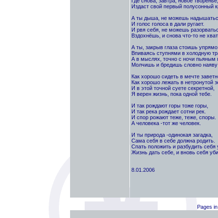
Где снова, завтра, новое творенье
Издаст свой первый полусонный к
А ты дыша, не можешь надышатьс
И голос голоса в дали ругает.
И рвя себя, не можешь разорватьс
Вздохнёшь, и снова что-то не хва
А ты, закрыв глаза стоишь упрямо
Впиваясь ступнями в холодную тр
А в мыслях, точно с ночи пьяным
Молчишь и бредишь словно наяву
Как хорошо сидеть в мечте заветн
Как хорошо лежать в нетронутой з
И в этой точной суете секретной,
Я верен жизнь, пока одной тебе.
И так рождают горы тоже горы,
И так река рождает сотни рек.
И спор рожают теже, теже, споры.
А человека -тот же человек.
И ты природа -одинокая загадка,
Сама себя в себе должна родить.
Спать положить и разбудить себя 
Жизнь дать себе, и вновь себя уби
8.01.2006
Pages in