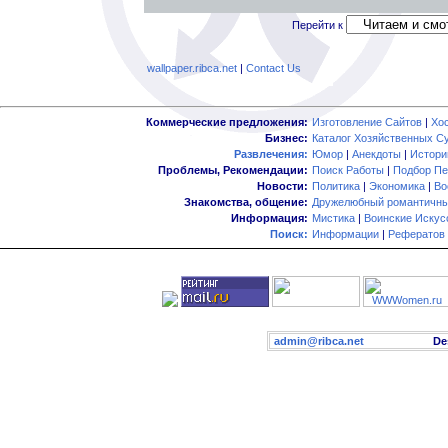
Перейти к
wallpaper.ribca.net
|
Contact Us
Коммерческие предложения:
Изготовление Сайтов
|
Хо
Бизнес:
Каталог Хозяйственных С
Развлечения:
Юмор
|
Анекдоты
|
Истори
Проблемы, Рекомендации:
Поиск Работы
|
Подбор Пе
Новости:
Политика
|
Экономика
|
Во
Знакомства, общение:
Дружелюбный романтичны
Информация:
Мистика
|
Воинские Искус
Поиск:
Информации
|
Рефератов
admin@ribca.net
Desig