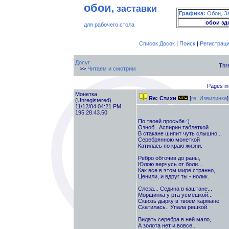
обои
, заставки
Графика:
Обои, З
обои зд
для рабочего стола
Список Досок
|
Поиск
|
Регистрац
Досуг
Thr
>>
Читаем и смотрим
Pages in
Монетка
Re: Стихи
[
re: Извилинка
]
(Unregistered)
11/12/04 04:21 PM
195.28.43.50
По твоей просьбе :)
Озноб.. Аспирин таблеткой
В стакане шипит чуть слышно...
Серебрянною монеткой
Катилась по краю жизни.
Ребро обточив до раны,
Юлою верчусь от боли...
Как все в этом мире странно,
Ценили, и вдруг ты - нолик.
Слеза... Седина в каштане...
Морщинка у рта усмешкой...
Сквозь дырку в твоем кармане
Скатилась.. Упала решкой.
Видать серебра в ней мало,
А золота нет и вовсе...