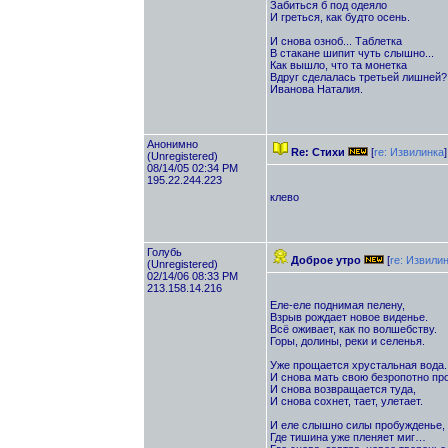
Забиться б под одеяло
И греться, как будто осень.
И снова озноб... Таблетка
В стакане шипит чуть слышно...
Как вышло, что та монетка
Вдруг сделалась третьей лишней?.
Иванова Наталия.
Анонимно
Re: Стихи
[
re: Извилинка
]
(Unregistered)
08/14/05 02:34 PM
195.22.244.223
клево
Голубь
Доброе утро
[
re: Извили
(Unregistered)
02/14/06 08:33 PM
213.158.14.216
Еле-еле поднимая пелену,
Взрыв рождает новое виденье.
Всё оживает, как по волшебству.
Горы, долины, реки и селенья.
Уже прощается хрустальная вода.
И снова мать свою безропотно пр
И снова возвращается туда,
И снова сохнет, тает, улетает.
И еле слышно силы пробужденье,
Где тишина уже пленяет миг…