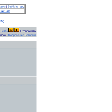
ашки
|
Веб Мастеру
ый Чат!
FAQ
Отображать
исок
Отображение Ветвями