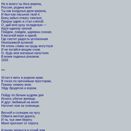
Не в моего ты бога верила,
Россия, родина моя!
Ты как колдунья дали мерила,
И был как пасынок твой я.
Боец забыл отвагу смелую,
Пророк одрях и стал слепой.
О, дай мне руку охладелую —
Идти единою тропой.
Пойдем, пойдем, царевна сонная,
К веселой вере и одной,
Где светит радость испоконная
Неопалимой купиной.
Не клонь главы на грудь могутную
И не пугайся вещим сном.
О, будь мне матерью напутною
В моем паденье роковом.
1916
***
Устал я жить в родном краю
В тоске по гречневым просторам,
Покину хижину мою.
Уйду бродягою и вором.
Пойду по белым кудрям дня
Искать убогое жилище.
И друг любимый на меня
Наточит нож за голенище.
Весной и солнцем на лугу
Обвита желтая дорога,
И та, чье имя берегу.
Меня прогонит от порога.
И вновь вернуся в отчий дом,