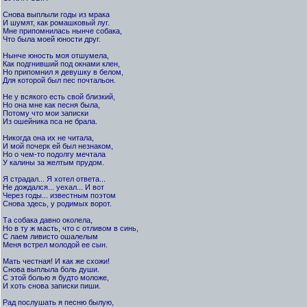
Снова выплыли годы из мрака
И шумят, как ромашковый луг.
Мне припомнилась нынче собака,
Что была моей юности друг.
Нынче юность моя отшумела,
Как подгнивший под окнами клен,
Но припомнил я девушку в белом,
Для которой был пес почтальон.
Не у всякого есть свой близкий,
Но она мне как песня была,
Потому что мои записки
Из ошейника пса не брала.
Никогда она их не читала,
И мой почерк ей был незнаком,
Но о чем-то подолгу мечтала
У калины за желтым прудом.
Я страдал... Я хотел ответа...
Не дождался... уехал... И вот
Через годы... известным поэтом
Снова здесь, у родимых ворот.
Та собака давно околела,
Но в ту ж масть, что с отливом в синь,
С лаем ливисто ошалелым
Меня встрел молодой ее сын.
Мать честная! И как же схожи!
Снова выплыла боль души.
С этой болью я будто моложе,
И хоть снова записки пиши.
Рад послушать я песню былую,