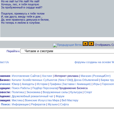
Но не лай ты! Не лай! Не лай!
Хочешь, пес, я тебя поцелую
За пробуженный в сердце май?
Поцелую, прижмусь к тебе телом
И, как друга, введу тебя в дом...
Да, мне нравилась девушка в белом,
Но теперь я люблю в голубом.
Отображать С
Перейти к
tact Us
форумы созданы на основе W
ожения:
Изготовление Сайтов
|
Хостинг
| Интернет реклама |
Магазин (Розница
/
Опт)
Бизнес:
Каталог Хозяйственных Субъектов (New
/
Old)
|
Доска Объявлений
|
Биржа тру
ечения:
Юмор
|
Анекдоты
|
Истории
|
Графика (Заставки / Анимация)
|
Игры
|
Гороско
ндации:
Поиск Работы
|
Подбор Персонала
| Продвижение Бизнеса
овости:
Политика
|
Экономика
|
Вооруженные силы
|
Культура
|
Спорт
бщение:
Дружелюбный романтичный чат
|
Форум
мация:
Мистика
|
Воинские Искусства Мира
|
Веб Мастеру
Поиск:
Информации
|
Рефератов
|
Музыки
|
Софта