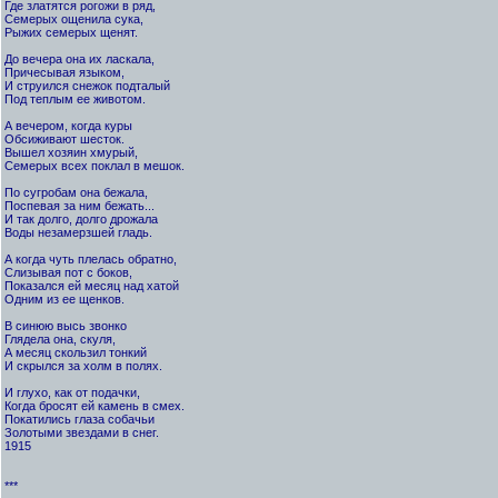
Где златятся рогожи в ряд,
Семерых ощенила сука,
Рыжих семерых щенят.
До вечера она их ласкала,
Причесывая языком,
И струился снежок подталый
Под теплым ее животом.
А вечером, когда куры
Обсиживают шесток.
Вышел хозяин хмурый,
Семерых всех поклал в мешок.
По сугробам она бежала,
Поспевая за ним бежать...
И так долго, долго дрожала
Воды незамерзшей гладь.
А когда чуть плелась обратно,
Слизывая пот с боков,
Показался ей месяц над хатой
Одним из ее щенков.
В синюю высь звонко
Глядела она, скуля,
А месяц скользил тонкий
И скрылся за холм в полях.
И глухо, как от подачки,
Когда бросят ей камень в смех.
Покатились глаза собачьи
Золотыми звездами в снег.
1915
***