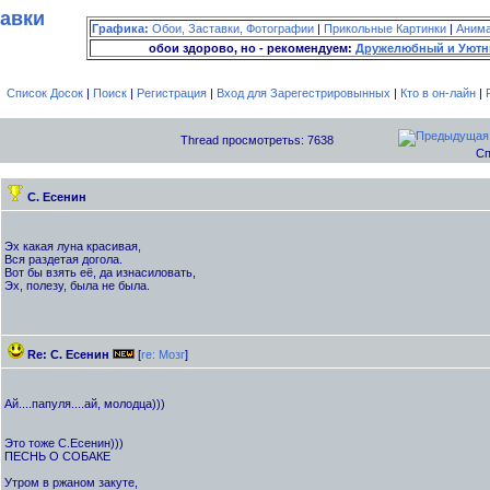
тавки
Графика:
Обои, Заставки, Фотографии
|
Прикольные Картинки
|
Аним
обои здорово, но - рекомендуем:
Дружелюбный и Уютн
Список Досок
|
Поиск
|
Регистрация
|
Вход для Зарегестрировынных
|
Кто в он-лайн
|
Thread просмотретьs: 7638
Сп
С. Есенин
Эх какая луна красивая,
Вся раздетая догола.
Вот бы взять её, да изнасиловать,
Эх, полезу, была не была.
Re: С. Есенин
[
re: Мозг
]
Ай....папуля....ай, молодца)))
Это тоже С.Есенин)))
ПЕСНЬ О СОБАКЕ
Утром в ржаном закуте,