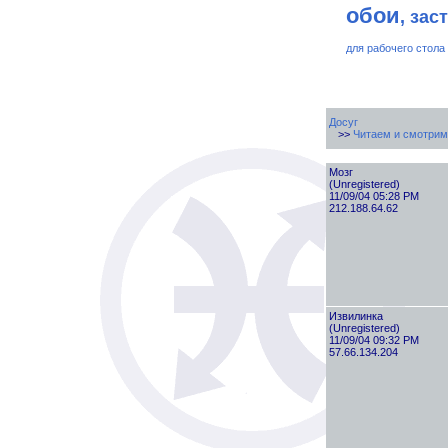
обои
, зас
для рабочего стола
Досуг
>>
Читаем и смотрим
Мозг
(Unregistered)
11/09/04 05:28 PM
212.188.64.62
Извилинка
(Unregistered)
11/09/04 09:32 PM
57.66.134.204