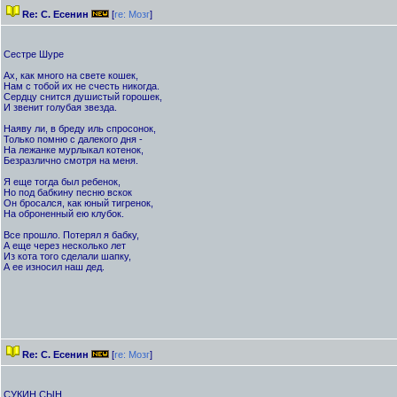
Re: С. Есенин
[
re: Мозг
]
Сестре Шуре
Ах, как много на свете кошек,
Нам с тобой их не счесть никогда.
Сердцу снится душистый горошек,
И звенит голубая звезда.
Наяву ли, в бреду иль спросонок,
Только помню с далекого дня -
На лежанке мурлыкал котенок,
Безразлично смотря на меня.
Я еще тогда был ребенок,
Но под бабкину песню вскок
Он бросался, как юный тигренок,
На оброненный ею клубок.
Все прошло. Потерял я бабку,
А еще через несколько лет
Из кота того сделали шапку,
А ее износил наш дед.
Re: С. Есенин
[
re: Мозг
]
СУКИН СЫН