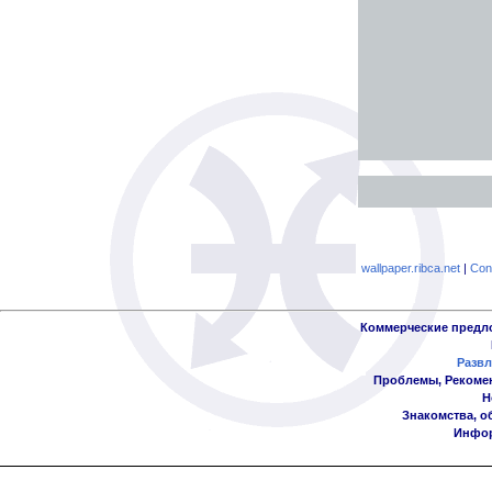
wallpaper.ribca.net
|
Con
Коммерческие предл
Развл
Проблемы, Рекоме
Н
Знакомства, о
Инфор