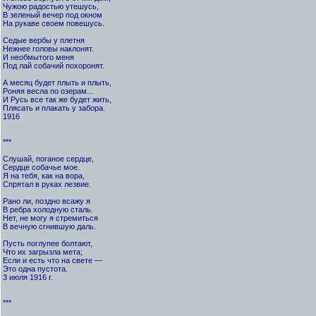
Чужою радостью утешусь,
В зеленый вечер под окном
На рукаве своем повешусь.
Седые вербы у плетня
Нежнее головы наклонят.
И необмытого меня
Под лай собачий похоронят.
А месяц будет плыть и плыть,
Роняя весла по озерам...
И Русь все так же будет жить,
Плясать и плакать у забора.
1916
***
Слушай, поганое сердце,
Сердце собачье мое.
Я на тебя, как на вора,
Спрятал в руках лезвие.
Рано ли, поздно всажу я
В ребра холодную сталь.
Нет, не могу я стремиться
В вечную сгнившую даль.
Пусть поглупее болтают,
Что их загрызла мета;
Если и есть что на свете —
Это одна пустота.
3 июля 1916 г.
***