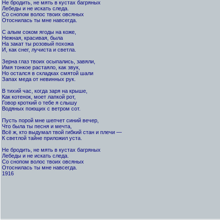
Не бродить, не мять в кустах багряных
Лебеды и не искать следа.
Со снопом волос твоих овсяных
Отоснилась ты мне навсегда.
С алым соком ягоды на коже,
Нежная, красивая, была
На закат ты розовый похожа
И, как снег, лучиста и светла.
Зерна глаз твоих осыпались, завяли,
Имя тонкое растаяло, как звук,
Но остался в складках смятой шали
Запах меда от невинных рук.
В тихий час, когда заря на крыше,
Как котенок, моет лапкой рот,
Говор кроткий о тебе я слышу
Водяных поющих с ветром сот.
Пусть порой мне шепчет синий вечер,
Что была ты песня и мечта,
Всё ж, кто выдумал твой гибкий стан и плечи —
К светлой тайне приложил уста.
Не бродить, не мять в кустах багряных
Лебеды и не искать следа.
Со снопом волос твоих овсяных
Отоснилась ты мне навсегда.
1916