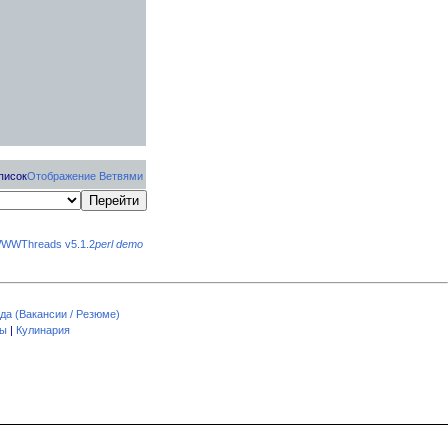
писок
Отображение Ветвями
WWThreads v5.1.2
perl demo
да (Вакансии / Резюме)
пы
|
Кулинария