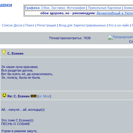
тавки
Графика:
Обои, Заставки, Фотографии
|
Прикольные Картинки
|
Аним
обои здорово, но - рекомендуем:
Дружелюбный и Уютн
Список Досок
|
Поиск
|
Регистрация
|
Вход для Зарегестрировынных
|
Кто в он-лайн
|
Thread просмотретьs: 7639
Сп
С. Есенин
Эх какая луна красивая,
Вся раздетая догола.
Вот бы взять её, да изнасиловать,
Эх, полезу, была не была.
Re: С. Есенин
[
re: Мозг
]
Ай....папуля....ай, молодца)))
Это тоже С.Есенин)))
ПЕСНЬ О СОБАКЕ
Утром в ржаном закуте,