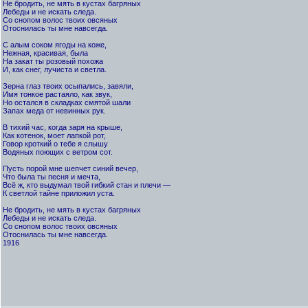
Не бродить, не мять в кустах багряных
Лебеды и не искать следа.
Со снопом волос твоих овсяных
Отоснилась ты мне навсегда.
С алым соком ягоды на коже,
Нежная, красивая, была
На закат ты розовый похожа
И, как снег, лучиста и светла.
Зерна глаз твоих осыпались, завяли,
Имя тонкое растаяло, как звук,
Но остался в складках смятой шали
Запах меда от невинных рук.
В тихий час, когда заря на крыше,
Как котенок, моет лапкой рот,
Говор кроткий о тебе я слышу
Водяных поющих с ветром сот.
Пусть порой мне шепчет синий вечер,
Что была ты песня и мечта,
Всё ж, кто выдумал твой гибкий стан и плечи —
К светлой тайне приложил уста.
Не бродить, не мять в кустах багряных
Лебеды и не искать следа.
Со снопом волос твоих овсяных
Отоснилась ты мне навсегда.
1916