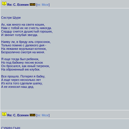
Re: С. Есенин
[
re: Мозг
]
Сестре Шуре
Ах, как много на свете кошек,
Нам с тобой их не счесть никогда.
Сердцу снится душистый горошек,
И звенит голубая звезда.
Наяву ли, в бреду иль спросонок,
Только помню с далекого дня -
На лежанке мурлыкал котенок,
Безразлично смотря на меня.
Я еще тогда был ребенок,
Но под бабкину песню вскок
Он бросался, как юный тигренок,
На оброненный ею клубок.
Все прошло. Потерял я бабку,
А еще через несколько лет
Из кота того сделали шапку,
А ее износил наш дед.
Re: С. Есенин
[
re: Мозг
]
СУКИН СЫН