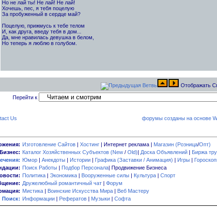
Но не лай ты! Не лай! Не лай!
Хочешь, пес, я тебя поцелую
За пробуженный в сердце май?
Поцелую, прижмусь к тебе телом
И, как друга, введу тебя в дом...
Да, мне нравилась девушка в белом,
Но теперь я люблю в голубом.
Отображать С
Перейти к
tact Us
форумы созданы на основе W
ожения:
Изготовление Сайтов
|
Хостинг
| Интернет реклама |
Магазин (Розница
/
Опт)
Бизнес:
Каталог Хозяйственных Субъектов (New
/
Old)
|
Доска Объявлений
|
Биржа тру
ечения:
Юмор
|
Анекдоты
|
Истории
|
Графика (Заставки / Анимация)
|
Игры
|
Гороско
ндации:
Поиск Работы
|
Подбор Персонала
| Продвижение Бизнеса
овости:
Политика
|
Экономика
|
Вооруженные силы
|
Культура
|
Спорт
бщение:
Дружелюбный романтичный чат
|
Форум
мация:
Мистика
|
Воинские Искусства Мира
|
Веб Мастеру
Поиск:
Информации
|
Рефератов
|
Музыки
|
Софта