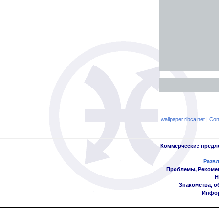
wallpaper.ribca.net
|
Con
Коммерческие предл
Развл
Проблемы, Рекоме
Н
Знакомства, о
Инфор