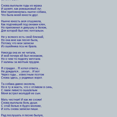
Снова выплыли годы из мрака
И шумят, как ромашковый луг.
Мне припомнилась нынче собака,
Что была моей юности друг.
Нынче юность моя отшумела,
Как подгнивший под окнами клен,
Но припомнил я девушку в белом,
Для которой был пес почтальон.
Не у всякого есть свой близкий,
Но она мне как песня была,
Потому что мои записки
Из ошейника пса не брала.
Никогда она их не читала,
И мой почерк ей был незнаком,
Но о чем-то подолгу мечтала
У калины за желтым прудом.
Я страдал... Я хотел ответа...
Не дождался... уехал... И вот
Через годы... известным поэтом
Снова здесь, у родимых ворот.
Та собака давно околела,
Но в ту ж масть, что с отливом в синь,
С лаем ливисто ошалелым
Меня встрел молодой ее сын.
Мать честная! И как же схожи!
Снова выплыла боль души.
С этой болью я будто моложе,
И хоть снова записки пиши.
Рад послушать я песню былую,