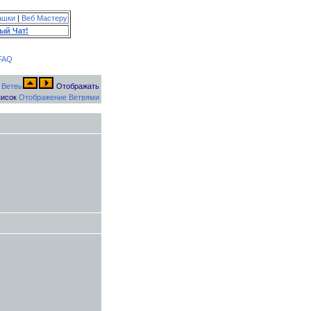
ашки
|
Веб Мастеру
ый Чат!
FAQ
Отображать
исок
Отображение Ветвями