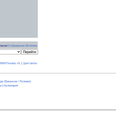
писок
Отображение Ветвями
WWThreads v5.1.2
perl demo
да (Вакансии / Резюме)
пы
|
Кулинария