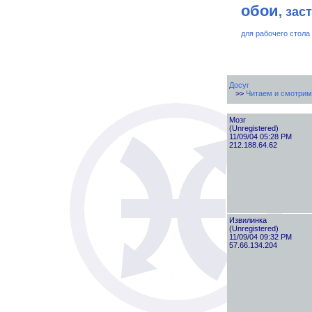
обои
, зас
для рабочего стола
Досуг
>>
Читаем и смотрим
Мозг
(Unregistered)
11/09/04 05:28 PM
212.188.64.62
Извилинка
(Unregistered)
11/09/04 09:32 PM
57.66.134.204