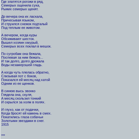
Где златятся рогожи в ряд,
Семерых ощенила сука,
Рыжих семерых щенят.
До вечера она их ласкала,
Причесывая языком,
И струился снежок подталый
Под теплым ее животом.
А вечером, когда куры
Обсиживают шесток.
Вышел хозяин хмурый,
Семерых всех поклал в мешок.
По сугробам она бежала,
Поспевая за ним бежать...
И так долго, долго дрожала
Воды незамерзшей гладь.
А когда чуть плелась обратно,
Слизывая пот с боков,
Показался ей месяц над хатой
Одним из ее щенков.
В синюю высь звонко
Глядела она, скуля,
А месяц скользил тонкий
И скрылся за холм в полях.
И глухо, как от подачки,
Когда бросят ей камень в смех.
Покатились глаза собачьи
Золотыми звездами в снег.
1915
***