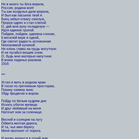
Не в моего ты бога верила,
Россия, родина моя!
Ты как колдунья дали мерила,
И был как пасынок твой я.
Боец забыл отвагу смелую,
Пророк одрях и стал слепой.
О, дай мне руку охладелую —
Идти единою тропой.
Пойдем, пойдем, царевна сонная,
К веселой вере и одной,
Где светит радость испоконная
Неопалимой купиной.
Не клонь главы на грудь могутную
И не пугайся вещим сном.
О, будь мне матерью напутною
В моем паденье роковом.
1916
***
Устал я жить в родном краю
В тоске по гречневым просторам,
Покину хижину мою.
Уйду бродягою и вором.
Пойду по белым кудрям дня
Искать убогое жилище.
И друг любимый на меня
Наточит нож за голенище.
Весной и солнцем на лугу
Обвита желтая дорога,
И та, чье имя берегу.
Меня прогонит от порога.
И вновь вернуся в отчий дом,