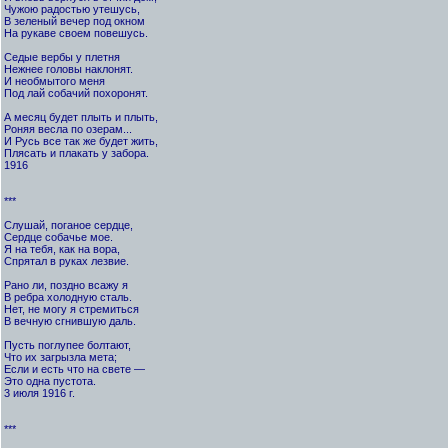
Чужою радостью утешусь,
В зеленый вечер под окном
На рукаве своем повешусь.
Седые вербы у плетня
Нежнее головы наклонят.
И необмытого меня
Под лай собачий похоронят.
А месяц будет плыть и плыть,
Роняя весла по озерам...
И Русь все так же будет жить,
Плясать и плакать у забора.
1916
***
Слушай, поганое сердце,
Сердце собачье мое.
Я на тебя, как на вора,
Спрятал в руках лезвие.
Рано ли, поздно всажу я
В ребра холодную сталь.
Нет, не могу я стремиться
В вечную сгнившую даль.
Пусть поглупее болтают,
Что их загрызла мета;
Если и есть что на свете —
Это одна пустота.
3 июля 1916 г.
***