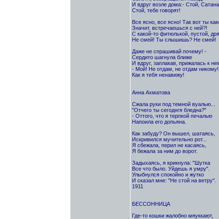
И вдруг возле дома:- Стой, Сатана
Стой, тебе говорят!
Все ясно, все ясно! Так вот ты как
Значит, встречаешься с ней?!
С какой-то фитюлькой, пустой, др
Не смей! Ты слышишь? Не смей!
Даже не спрашивай почему! -
Сердито шагнула ближе
И вдруг, заплакав, прижалась к не
- Мой! Не отдам, не отдам никому!
Как я тебя ненавижу!
Анна Ахматова
Сжала руки под темной вуалью...
"Отчего ты сегоднгя бледна?"
- Оттого, что я терпкой печалью
Напоила его допьяна.
Как забуду? Он вышел, шатаясь,
Искривился мучительно рот...
Я сбежала, перил не касаясь,
Я бежала за ним до ворот.
Задыхаясь, я крикнула: "Шутка
Все что было. Уйдешь я умру".
Улыбнулся спокойно и жутко
И сказал мне: "Не стой на ветру".
1911
БЕССОННИЦА
Где-то кошки жалобно мяуккают,