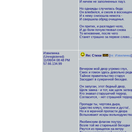
И ничем не заполненных пауз.
Но однажды случилась беда:
Он влюбился, и смолк в восхищень
И к нему снизошла немота -
И свершила обряд очищенья.
Он притих, и разгладил чело,
И до боли почувствовал снова
То мгновение, после чего
Станет страшно за первое слово...
Извилинка
Re: Стихи
[
re: Извилинка
]
(Unregistered)
11/08/04 08:48 PM
57.66.134.99
Вечером мой двор угрюмо глух,
Смех и гомон здесь довольно редк
Тайное правительство старух
Заседает в сумрачной беседке.
Он запуган, этот бедный двор,
Щелк замка - и тот, как щелк затво
Кто знавал старушечий террор,
Согласится, - нет страшней террор
Пропади ты, чертова дыра,
Царство кляуз, плесени и дуста!..
Но и в мрачной пропасти двора
Вспыхивают искры вольнодумства
Якобинским флагом поутру
Возле той же старенькой беседки
Рвутся из прищепок на ветру