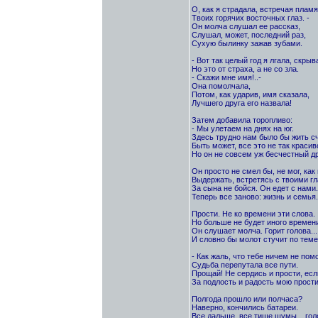
О, как я страдала, встречая пламя
Твоих горячих восточных глаз. -
Он молча слушал ее рассказ,
Слушал, может, последний раз,
Сухую былинку зажав зубами.
- Вот так целый год я лгала, скрыв
Но это от страха, а не со зла.
- Скажи мне имя!..-
Она помолчала,
Потом, как ударив, имя сказала,
Лучшего друга его назвала!
Затем добавила торопливо:
- Мы улетаем на днях на юг.
Здесь трудно нам было бы жить с
Быть может, все это не так красив
Но он не совсем уж бесчестный др
Он просто не смел бы, не мог, как 
Выдержать, встретясь с твоими гл
За сына не бойся. Он едет с нами.
Теперь все заново: жизнь и семья.
Прости. Не ко времени эти слова.
Но больше не будет иного времени
Он слушает молча. Горит голова...
И словно бы молот стучит по темен
- Как жаль, что тебе ничем не по
Судьба перепутала все пути.
Прощай! Не сердись и прости, ес
За подлость и радость мою прости
Полгода прошло или полчаса?
Наверно, кончились батареи.
Все дальше, все тише шумы... голо