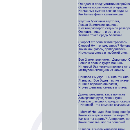
Он сдал, в предчувствии скорой в
Оставив после ночной операции
На чахлых кустах клочки седины,
Как белые флаги капитуляции.
Идет на бреющем вертолет,
Ломая безмолвие тишины.
Шестой разворот, седьмой разворо
Он ищет... ищет... и вот, и вот -
Темная точка средь белизны!
Скорее! От рева земля тряслась.
Скорее! Ну что там: зверь? Челов
Точка качнулась, приподнялась
И рухнула снова в глубокий снег...
Все ближе, все ниже... Довольно! 
Ровно и плавно гудят машины.
И первой без лесенки прямо в суг
Метнулась женщина из кабины!
Припала к мужу: - Ты жив, ты жив!
Я знала... Все будет так, не иначе!.
И, шею бережно обхватив,
Что-то шептала, смеясь и плача.
Дрожа, целовала, как в полусне,
Замерзшие руки, лицо и губы.
А он еле слышно, с трудом, сквозь
- Не смей... ты сама же сказала мн
- Молчи! Не надо! Все бред, все бр
Какой же меркой меня ты мерил?
Как мог ты верить?! А впрочем, нет
Какое счастье, что ты поверил!
Я знала, я знала характер твой!