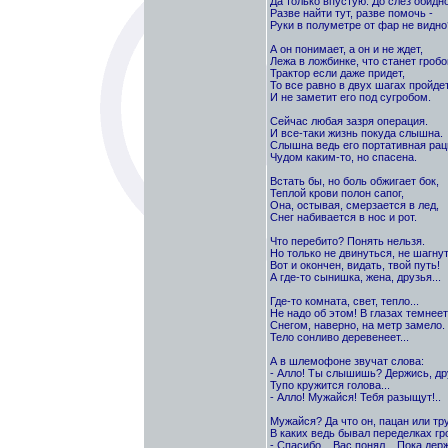
Да только впустую. До слез обидно
Разве найти тут, разве помочь -
Руки в полуметре от фар не видно
А он понимает, а он и не ждет,
Лежа в ложбинке, что станет гробо
Трактор если даже придет,
То все равно в двух шагах пройде
И не заметит его под сугробом.
Сейчас любая зазря операция.
И все-таки жизнь покуда слышна.
Слышна ведь его портативная рац
Чудом каким-то, но спасена.
Встать бы, но боль обжигает бок,
Теплой крови полон сапог,
Она, остывая, смерзается в лед,
Снег набивается в нос и рот.
Что перебито? Понять нельзя.
Но только не двинуться, не шагнут
Вот и окончен, видать, твой путь!
А где-то сынишка, жена, друзья...
Где-то комната, свет, тепло...
Не надо об этом! В глазах темнеет.
Снегом, наверно, на метр замело.
Тело сонливо деревенеет...
А в шлемофоне звучат слова:
- Алло! Ты слышишь? Держись, др
Тупо кружится голова...
- Алло! Мужайся! Тебя разыщут!..
Мужайся? Да что он, пацан или тр
В каких ведь бывал переделках гр
- Спасибо... Вас понял... Пока держ