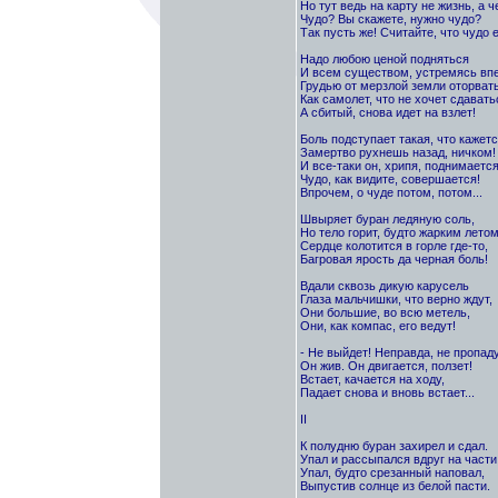
Но тут ведь на карту не жизнь, а ч
Чудо? Вы скажете, нужно чудо?
Так пусть же! Считайте, что чудо е
Надо любою ценой подняться
И всем существом, устремясь впе
Грудью от мерзлой земли оторвать
Как самолет, что не хочет сдавать
А сбитый, снова идет на взлет!
Боль подступает такая, что кажетс
Замертво рухнешь назад, ничком!
И все-таки он, хрипя, поднимается
Чудо, как видите, совершается!
Впрочем, о чуде потом, потом...
Швыряет буран ледяную соль,
Но тело горит, будто жарким летом
Сердце колотится в горле где-то,
Багровая ярость да черная боль!
Вдали сквозь дикую карусель
Глаза мальчишки, что верно ждут,
Они большие, во всю метель,
Они, как компас, его ведут!
- Не выйдет! Неправда, не пропаду
Он жив. Он двигается, ползет!
Встает, качается на ходу,
Падает снова и вновь встает...
II
К полудню буран захирел и сдал.
Упал и рассыпался вдруг на части
Упал, будто срезанный наповал,
Выпустив солнце из белой пасти.