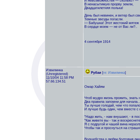
И невозможностей — сколько? —
В ненасытимую прорву земли,
Двадцатилетняя полька!
День был невинен, и ветер был св
Темные звезды погасли.
— Бабушка! Этот жестокий мятеж
В сердце моем — не от Вас ли?..
4 сентября 1914
Извилинка
Рубаи
[
re: Извилинка
]
(Unregistered)
11/10/04 11:58 PM
57.66.134.51
Омар Хайям
Чтоб мудро жизнь прожить, знать 
Два правила запомни для начала..
Ты лучше голодай, чем что попало 
И лучше будь один, чем вместе с к
"Надо жить, - нам внушают, - в пос
"Как живете вы - так и воскреснете
Я с подругой и чашей вина неразл
Чтобы так и проснуться на страшн
Волшебства о любви болтовня ли