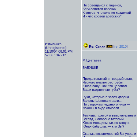
Не совещайся с гадиной,
Беги советов бабских...
Клянусь, что конь не краденый
И - что кровей арабских".
Извилинка
Re: Стихи
[
re: 2010
]
(Unregistered)
11/10/04 08:01 PM
57.66.134.212
М.Цветаева
БАБУШКЕ
Продолговатый и твердый овал,
Черного платья раструбы...
Юная бабушка! Кто целовал
Ваши надменные губы?
Руки, которые в залах дворца
Вальсы Шопена играли...
По сторонам ледяного лица —
Локоны в виде спирали.
Темный, прямой и взыскательный 
Взгляд, к обороне готовый.
Юные женщины так не глядят.
Юная бабушка, — кто Вы?
Сколько возможностей Вы унесли