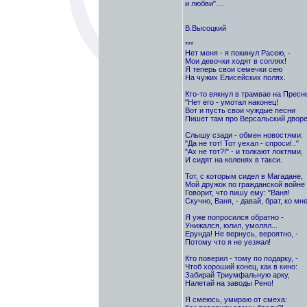
и любви"....
В.Высоцкий
***
Нет меня - я покинул Расею, -
Мои девочки ходят в соплях!
Я теперь свои семечки сею
На чужих Елисейских полях.
Кто-то вякнул в трамвае на Пресн
"Нет его - умотал наконец!
Вот и пусть свои чуждые песни
Пишет там про Версальский дворе
Слышу сзади - обмен новостями:
"Да не тот! Тот уехал - спроси!.."
"Ах не тот?!" - и толкают локтями,
И сидят на коленях в такси.
Тот, с которым сидел в Магадане,
Мой дружок по гражданской войне 
Говорит, что пишу ему: "Ваня!
Скучно, Ваня, - давай, брат, ко мне
Я уже попросился обратно -
Унижался, юлил, умолял...
Ерунда! Не вернусь, вероятно, -
Потому что я не уезжал!
Кто поверил - тому по подарку, -
Чтоб хороший конец, как в кино:
Забирай Триумфальную арку,
Налетай на заводы Рено!
Я смеюсь, умираю от смеха: