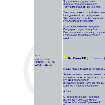
Звук шагов я издали ловлю...
Хорошо твои слова баюкают:
Третий месяц я от них не сплю.
Ты опять, опять со мной, бессонн
Неподвижный лик твой узнаю.
Что, красавица, что, беззаконница,
Разьве плохо я тебе пою?
Окна тканью белою завешены,
Полумрак струится голубой...
Или дальней вестью мы утешены
Отчего мне так легко с тобой?
1912
2010
Re: Стихи
[
re: Извилинка
]
(journeyman)
11/10/04 01:52 AM
129.247.213.14
Маша, Маша, Мария остановитесь
Зачем так много замечательного з
посмаковать..А тут кидаешься мыс
хочется продолжения.
Вчера был Есенин. Думаю, что Вы,
Конечно - «Песнь о Собаке»!
А.Блок
О, весна без конца и без краю -
Без конца и без краю мечта!
Узнаю тебя, жизнь! Принимаю!