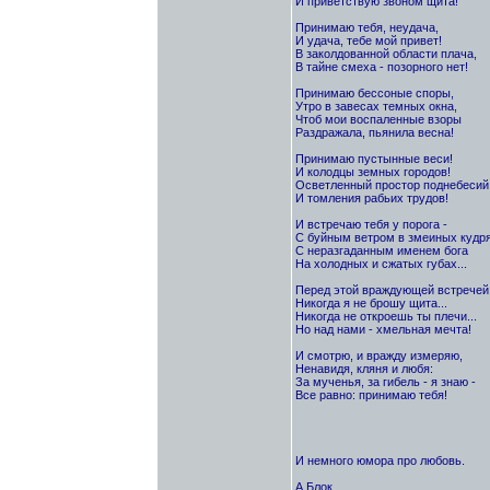
И приветствую звоном щита!
Принимаю тебя, неудача,
И удача, тебе мой привет!
В заколдованной области плача,
В тайне смеха - позорного нет!
Принимаю бессоные споры,
Утро в завесах темных окна,
Чтоб мои воспаленные взоры
Раздражала, пьянила весна!
Принимаю пустынные веси!
И колодцы земных городов!
Осветленный простор поднебесий
И томления рабьих трудов!
И встречаю тебя у порога -
С буйным ветром в змеиных кудря
С неразгаданным именем бога
На холодных и сжатых губах...
Перед этой враждующей встречей
Никогда я не брошу щита...
Никогда не откроешь ты плечи...
Но над нами - хмельная мечта!
И смотрю, и вражду измеряю,
Ненавидя, кляня и любя:
За мученья, за гибель - я знаю -
Все равно: принимаю тебя!
И немного юмора про любовь.
А.Блок