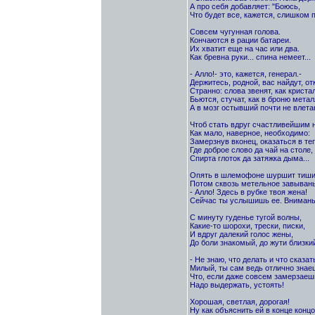
А про себя добавляет: "Боюсь,
Что будет все, кажется, слишком п
Совсем чугунная голова.
Кончаются в рации батареи.
Их хватит еще на час или два.
Как бревна руки... спина немеет...
- Алло!- это, кажется, генерал.-
Держитесь, родной, вас найдут, отк
Странно: слова звенят, как кристал
Бьются, стучат, как в броню метал
А в мозг остывший почти не влетаю
Чтоб стать вдруг счастливейшим н
Как мало, наверное, необходимо:
Замерзнув вконец, оказаться в те
Где доброе слово да чай на столе,
Спирта глоток да затяжка дыма...
Опять в шлемофоне шуршит тиши
Потом сквозь метельное завывань
- Алло! Здесь в рубке твоя жена!
Сейчас ты услышишь ее. Внимань
С минуту гуденье тугой волны,
Какие-то шорохи, трески, писки,
И вдруг далекий голос жены,
До боли знакомый, до жути близки
- Не знаю, что делать и что сказат
Милый, ты сам ведь отлично знае
Что, если даже совсем замерзаеш
Надо выдержать, устоять!
Хорошая, светлая, дорогая!
Ну как объяснить ей в конце концо