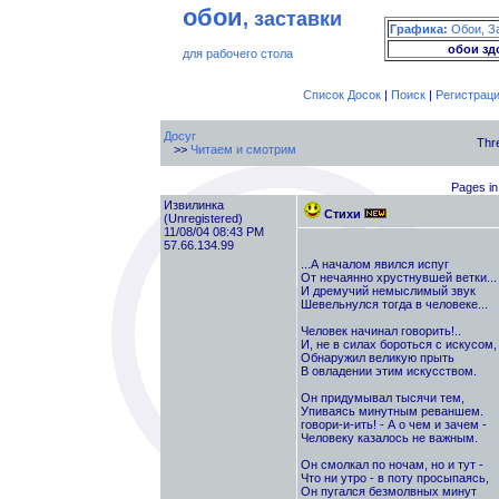
обои
, заставки
Графика:
Обои, З
обои зд
для рабочего стола
Список Досок
|
Поиск
|
Регистрац
Досуг
Thr
>>
Читаем и смотрим
Pages in 
Извилинка
Стихи
(Unregistered)
11/08/04 08:43 PM
57.66.134.99
...А началом явился испуг
От нечаянно хрустнувшей ветки...
И дремучий немыслимый звук
Шевельнулся тогда в человеке...
Человек начинал говорить!..
И, не в силах бороться с искусом,
Обнаружил великую прыть
В овладении этим искусством.
Он придумывал тысячи тем,
Упиваясь минутным реваншем.
говори-и-ить! - А о чем и зачем -
Человеку казалось не важным.
Он смолкал по ночам, но и тут -
Что ни утро - в поту просыпаясь,
Он пугался безмолвных минут