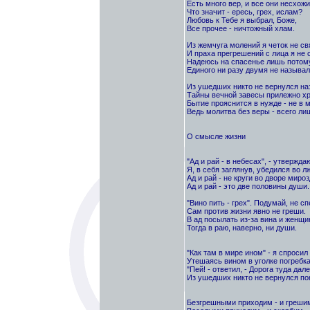
Есть много вер, и все они несхожи.
Что значит - ересь, грех, ислам?
Любовь к Тебе я выбрал, Боже,
Все прочее - ничтожный хлам.
Из жемчуга молений я четок не св
И праха прегрешений с лица я не 
Надеюсь на спасенье лишь потому
Единого ни разу двумя не называл
Из ушедших никто не вернулся наз
Тайны вечной завесы прилежно хр
Бытие прояснится в нужде - не в 
Ведь молитва без веры - всего ли
О смысле жизни
"Ад и рай - в небесах", - утвержда
Я, в себя заглянув, убедился во лж
Ад и рай - не круги во дворе мироз
Ад и рай - это две половины души.
"Вино пить - грех". Подумай, не с
Сам против жизни явно не греши.
В ад посылать из-за вина и женщи
Тогда в раю, наверно, ни души.
"Как там в мире ином" - я спросил
Утешаясь вином в уголке погребка
"Пей! - ответил, - Дорога туда дале
Из ушедших никто не вернулся пок
Безгрешными приходим - и греши