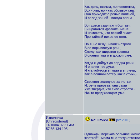
Как день, светла, но непонятна,
Вся - явь, но - как обрывок сна,
Она приходит с речью внятной,
И вслед за ней - всегда весна.
Вот здесь садится и болтает.
Ей нравится дразнить меня
И намекать, что всякий знает
Про тайный вихрь ее огня.
Но я, не вслушиваясь строго
В ее порывистую речь,
Слежу, как ширится тревога
В сияньи глаз и в дрожи плеч.
Когда ж дойдут до сердца речи,
И опьянят ее духи,
И я влюблюсь в глаза и в плечи,
Как в вешний ветер, как в стихи,-
Сверкнет холодное запястье,
И, речь прервав, она сама
Уже твердит, что сила страсти -
Ничто пред холодом ума!..
Извилинка
Re: Стихи
[
re: 2010
]
(Unregistered)
11/10/04 02:31 AM
57.66.134.195
Однажды, пережив большое жизненн
жесткой"...мама мне тогда ответил