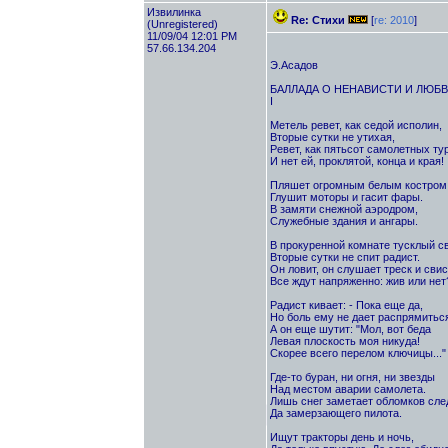
Извилинка
Re: Стихи
[
re: 2010
]
(Unregistered)
11/09/04 12:01 PM
57.66.134.204
Э.Асадов
БАЛЛАДА О НЕНАВИСТИ И ЛЮБ
I
Метель ревет, как седой исполин,
Вторые сутки не утихая,
Ревет, как пятьсот самолетных ту
И нет ей, проклятой, конца и края!
Пляшет огромным белым костром
Глушит моторы и гасит фары.
В замяти снежной аэродром,
Служебные здания и ангары.
В прокуренной комнате тусклый св
Вторые сутки не спит радист.
Он ловит, он слушает треск и свис
Все ждут напряженно: жив или нет
Радист кивает: - Пока еще да,
Но боль ему не дает распрямиться
А он еще шутит: "Мол, вот беда
Левая плоскость моя никуда!
Скорее всего перелом ключицы..."
Где-то буран, ни огня, ни звезды
Над местом аварии самолета.
Лишь снег заметает обломков сле
Да замерзающего пилота.
Ищут тракторы день и ночь,