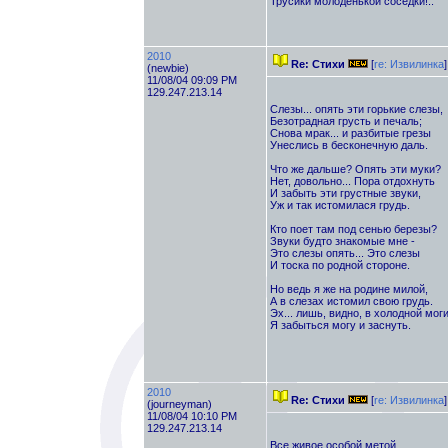
Трусики молоденькой соседки!..
2010
Re: Стихи
[
re: Извилинка
]
(newbie)
11/08/04 09:09 PM
129.247.213.14
Слезы... опять эти горькие слезы,
Безотрадная грусть и печаль;
Снова мрак... и разбитые грезы
Унеслись в бесконечную даль.
Что же дальше? Опять эти муки?
Нет, довольно... Пора отдохнуть
И забыть эти грустные звуки,
Уж и так истомилася грудь.
Кто поет там под сенью березы?
Звуки будто знакомые мне -
Это слезы опять... Это слезы
И тоска по родной стороне.
Но ведь я же на родине милой,
А в слезах истомил свою грудь.
Эх... лишь, видно, в холодной мог
Я забыться могу и заснуть.
2010
Re: Стихи
[
re: Извилинка
]
(journeyman)
11/08/04 10:10 PM
129.247.213.14
Все живое особой метой