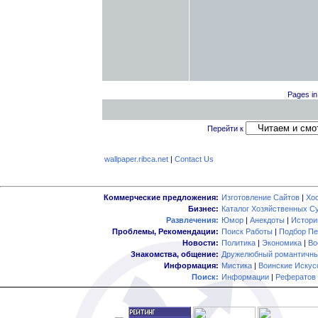
Pages in 
Перейти к
wallpaper.ribca.net
|
Contact Us
Коммерческие предложения:
Изготовление Сайтов
|
Хо
Бизнес:
Каталог Хозяйственных С
Развлечения:
Юмор
|
Анекдоты
|
Истори
Проблемы, Рекомендации:
Поиск Работы
|
Подбор Пе
Новости:
Политика
|
Экономика
|
Во
Знакомства, общение:
Дружелюбный романтичны
Информация:
Мистика
|
Воинские Искус
Поиск:
Информации
|
Рефератов