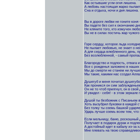
Как остывшие угли огня лишена.
А любовь настоящая жарко пылает
Сна и отдыха, ночи и дня лишена.
Вы в дороге любви не гоните коня 
Вы падете без сил к окончанию дн
Не кляните того, кто измучен любо
Вы не в силах постичь жар чужого 
Горе сердцу, которое льда холодне
Не пылает любовью, не знает о не
А для сердца влюбленного день, 
Без возлюбленной, - самый пропащ
Благородство и подлость, отвага и
Все с рожденья заложено в наших 
Мы до смерти не станем ни лучше,
Мы такие, какими нас создал Алла
Душегуб и меня почитал душегубо
Как проникся он сим заблужденье
Он не то чтоб прилгнул, он в свой
И увидел - себя! - в этом зеркале 
Душой ты безбожник с Писаньем в
Хоть вызубрил буковки в каждой с
Без толку ты оземь башкой ударя
Ударь лучше оземь всем тем, что 
Если мельницу, баню, роскошный 
Получает в подарок дурак и подле
А достойный идет в кабалу из-за х
Мне плевать на твою справедливос