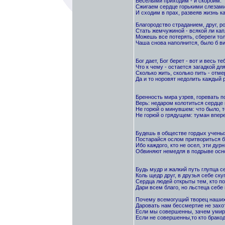
Веселыми приходим - и скорбим.
Сжигаем сердце горькими слезам
И сходим в прах, развеяв жизнь к
Благородство страданием, друг, р
Стать жемчужиной - всякой ли кап
Можешь все потерять, сбереги тол
Чаша снова наполнится, было б ви
Бог дает, Бог берет - вот и весь те
Что к чему - остается загадкой для
Сколько жить, сколько пить - отме
Да и то норовят недолить каждый р
Бренность мира узрев, горевать п
Верь: недаром колотиться сердце 
Не горюй о минувшем: что было, т
Не горюй о грядущем: туман впере
Будешь в обществе гордых ученых
Постарайся ослом притвориться б
Ибо каждого, кто не осел, эти дурн
Обвиняют немедля в подрыве осн
Будь мудр и жалкий путь глупца с
Коль щедр друг, в друзья себе ску
Сердца людей открыты тем, кто п
Дари всем благо, но льстеца себе
Почему всемогущий творец наших
Даровать нам бессмертие не захо
Если мы совершенны, зачем уми
Если не совершенны,то кто брако