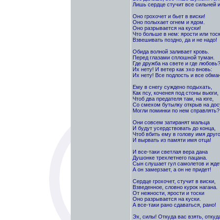
Лишь сердце стучит все сильней и
Оно грохочет и бьет в виски!
Оно полыхает огнем и ядом.
Оно разрывается на куски!
Что больше в нем: ярости или тос
Взвешивать поздно, да и не надо!
Обида волной заливает кровь.
Перед глазами сплошной туман.
Где дружба на свете и где любовь
Их нету! И ветер как эхо вновь:
Их нету! Все подлость и все обман
Ему в снегу суждено подыхать,
Как псу, коченея под стоны вьюги,
Чтоб два предателя там, на юге,
Со смехом бутылку открыв на дос
Могли поминки по нем справлять?
Они совсем затиранят мальца
И будут усердствовать до конца,
Чтоб вбить ему в голову имя друго
И вырвать из памяти имя отца!
И все-таки светлая вера дана
Душонке трехлетнего пацана.
Сын слушает гул самолетов и ждет
А он замерзает, а он не придет!
Сердце грохочет, стучит в виски,
Взведенное, словно курок нагана.
От нежности, ярости и тоски
Оно разрывается на куски.
А все-таки рано сдаваться, рано!
Эх, силы! Откуда вас взять, откуд