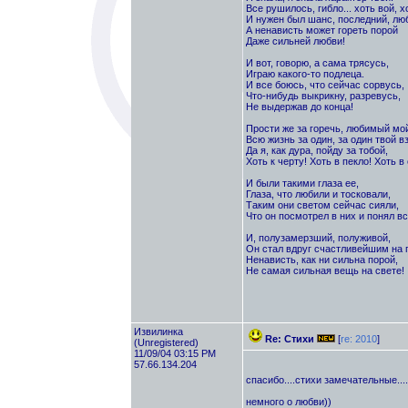
Все рушилось, гибло... хоть вой, х
И нужен был шанс, последний, лю
А ненависть может гореть порой
Даже сильней любви!
И вот, говорю, а сама трясусь,
Играю какого-то подлеца.
И все боюсь, что сейчас сорвусь,
Что-нибудь выкрикну, разревусь,
Не выдержав до конца!
Прости же за горечь, любимый мой
Всю жизнь за один, за один твой вз
Да я, как дура, пойду за тобой,
Хоть к черту! Хоть в пекло! Хоть в
И были такими глаза ее,
Глаза, что любили и тосковали,
Таким они светом сейчас сияли,
Что он посмотрел в них и понял вс
И, полузамерзший, полуживой,
Он стал вдруг счастливейшим на 
Ненависть, как ни сильна порой,
Не самая сильная вещь на свете!
Извилинка
Re: Стихи
[
re: 2010
]
(Unregistered)
11/09/04 03:15 PM
57.66.134.204
спасибо....стихи замечательные....
немного о любви))