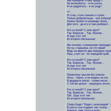
Как поверили этому бреду?!
Не волнуйтесь - я не уехал,
И не радуйтесь - я не уеду!
***
Я стою, стою спиною к строю, -
Только добровольцы - шаг вперед!
Нужно провести разведку боем, -
Для чего - да кто ж там разберет...
Кто со мной? С кем идти?
Так, Борисов... Так, Леонов...
И еще этот тип
Из второго батальона!
Мы ползем, к ромашкам припадая,
Ну-ка, старшина, не отставай!
Ведь на фронте два передних края
Наш, а вот он - их передний край.
Кто со мной? С кем идти?
Так, Борисов... Так, Леонов...
И еще этот тип
Из второго батальона!
Проволоку грызли без опаски:
Ночь - темно, и не видать ни зги.
В двадцати шагах - чужие каски, -
С той же целью - защищать мозги.
Кто со мной? С кем идти?
Так, Борисов... Так, Леонов...
Ой!.. Еще этот тип
Из второго батальона.
Скоро будет "Надя с шоколадом" -
В шесть они подавят нас огнем, -
Хорошо, нам этого и надо -