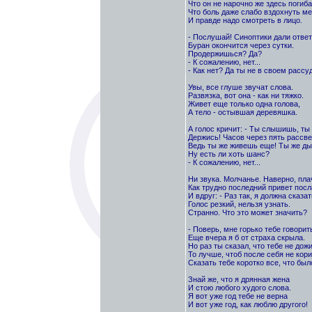
Что он не нарочно же здесь погиба
Что боль даже слабо вздохнуть м
И правде надо смотреть в лицо.
- Послушай! Синоптики дали ответ
Буран окончится через сутки.
Продержишься? Да?
- К сожалению, нет...
- Как нет? Да ты не в своем рассуд
Увы, все глуше звучат слова.
Развязка, вот она - как ни тяжко.
Живет еще только одна голова,
А тело - остывшая деревяшка.
А голос кричит: - Ты слышишь, т
Держись! Часов через пять рассве
Ведь ты же живешь еще! Ты же д
Ну есть ли хоть шанс?
- К сожалению, нет...
Ни звука. Молчанье. Наверно, пла
Как трудно последний привет посл
И вдруг: - Раз так, я должна сказать
Голос резкий, нельзя узнать.
Странно. Что это может значить?
- Поверь, мне горько тебе говорит
Еще вчера я б от страха скрыла.
Но раз ты сказал, что тебе не дожи
То лучше, чтоб после себя не кори
Сказать тебе коротко все, что был
Знай же, что я дрянная жена
И стою любого худого слова.
Я вот уже год тебе не верна
И вот уже год, как люблю другого!