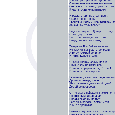
А если праздник приходит в дом,
Она нет-нет и шепнет за столом:
- Ах, как это славно, право, что он
К нам в гости не приглашен!
И мама, ставя на стол пироги,
Скажет дочке своей:
- Конечно! Ведь мы приглашаем др
Зачем нам твои враги?!
Ей девятнадцать. Двадцать - ему.
Они студенты уже.
Но тот же холод на их этаже,
Недругам мир ни к чему.
Теперь он Бомбой ее не звал,
Не корчил, как в детстве, рожи,
А тетей Химией величал,
И тетей Колбою тоже.
Она же, гневом своим полна,
Привычкам не изменяла:
И так же сердилась:- У, Сатана! -
И так же его презирала.
Был вечер, и пахло в садах весной
Дрожала звезда, мигая...
Шел паренек с девчонкой одной,
Домой ее провожая.
Он не был с ней даже знаком почт
Просто шумел карнавал,
Просто было им по пути,
Девчонка боялась домой идти,
И он ее провожал.
Потом, когда в полночь взошла лу
Свистя, возвращался назад.