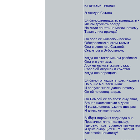
из детской тетради:
Э.Асадов Сатана
Ей было двенадцать, тринадцать - 
Им бы дружить всегда.
Но люди понять не могли: почему
Такая у них вражда?!
Он звал ее Бомбою и весной
Обстреливал снегом талым.
Она в ответ его Сатаной,
Скелетом и Зубоскалом.
Когда он стекло мячом разбивал,
Она его уличала.
А он ей на косы жуков сажал,
Совал ей лягушек и хохотал,
Когда она верещала.
Ей было пятнадцать, шестнадцать 
Но он не менялся никак.
И все уже знали давно, почему
Он ей не сосед, а враг.
Он Бомбой ее по-прежнему звал,
Вгонял насмешками в дрожь.
И только снегом уже не швырял
И диких не корчил рож.
Выйдет порой из подъезда она,
Привычно глянет на крышу,
Где свист, где турманов кружит во
И даже сморщится:- У, Сатана!
Как я тебя ненавижу!