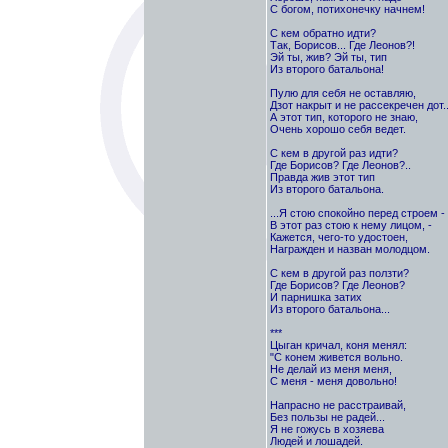
С богом, потихонечку начнем!
С кем обратно идти?
Так, Борисов... Где Леонов?!
Эй ты, жив? Эй ты, тип
Из второго батальона!
Пулю для себя не оставляю,
Дзот накрыт и не рассекречен дот..
А этот тип, которого не знаю,
Очень хорошо себя ведет.
С кем в другой раз идти?
Где Борисов? Где Леонов?..
Правда жив этот тип
Из второго батальона.
...Я стою спокойно перед строем -
В этот раз стою к нему лицом, -
Кажется, чего-то удостоен,
Награжден и назван молодцом.
С кем в другой раз ползти?
Где Борисов? Где Леонов?
И парнишка затих
Из второго батальона...
***
Цыган кричал, коня менял:
"С конем живется вольно.
Не делай из меня меня,
С меня - меня довольно!
Напрасно не расстраивай,
Без пользы не радей...
Я не гожусь в хозяева
Людей и лошадей.