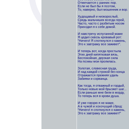
Отмечается с ранних пор.
Если не был бы я поэтом,
То, наверно, был мошенник и вор.
Худощавый и низкорослый,
Средь мальчишек всегда герой,
Часто, часто с разбитым носом
Приходил я к себе домой.
И навстречу испуганной маме
Я цедил сквозь кровавый рот:
"Ничего! Я споткнулся о камень,
Это к завтраму все заживет".
И теперь вот, когда простыла
Этих дней кипятковая вязь,
Беспокойная, дерзкая сила
На поэмы мои пролилась.
Золотая, словесная груда,
И над каждой строкой без конца
Отражается прежняя удаль
Забияки и сорванца.
Как тогда, я отважный и гордый,
Только новью мой брызжет шаг...
Если раньше мне били в морду,
То теперь вся в крови душа.
И уже говорю я не маме,
А в чужой и хохочущий сброд:
"Ничего! я споткнулся о камень,
Это к завтраму все заживет!"