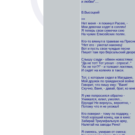
и любви"....
В.Высоцкий
***
Нет меня - я покинул Расею, -
Мои девочки ходят в соплях!
Я теперь свои семечки сею
На чужих Елисейских полях.
Кто-то вякнул в трамвае на Пресн
"Нет его - умотал наконец!
Вот и пусть свои чуждые песни
Пишет там про Версальский дворе
Слышу сзади - обмен новостями:
"Да не тот! Тот уехал - спроси!.."
"Ах не тот?!" - и толкают локтями,
И сидят на коленях в такси.
Тот, с которым сидел в Магадане,
Мой дружок по гражданской войне 
Говорит, что пишу ему: "Ваня!
Скучно, Ваня, - давай, брат, ко мне
Я уже попросился обратно -
Унижался, юлил, умолял...
Ерунда! Не вернусь, вероятно, -
Потому что я не уезжал!
Кто поверил - тому по подарку, -
Чтоб хороший конец, как в кино:
Забирай Триумфальную арку,
Налетай на заводы Рено!
Я смеюсь, умираю от смеха: