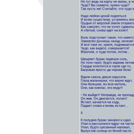
Но тут ведь на карту не жизнь, а ч
Чудо? Вы скажете, нужно чудо?
Так пусть же! Считайте, что чудо е
Надо любою ценой подняться
И всем существом, устремясь впе
Грудью от мерзлой земли оторвать
Как самолет, что не хочет сдавать
А сбитый, снова идет на взлет!
Боль подступает такая, что кажетс
Замертво рухнешь назад, ничком!
И все-таки он, хрипя, поднимается
Чудо, как видите, совершается!
Впрочем, о чуде потом, потом...
Швыряет буран ледяную соль,
Но тело горит, будто жарким летом
Сердце колотится в горле где-то,
Багровая ярость да черная боль!
Вдали сквозь дикую карусель
Глаза мальчишки, что верно ждут,
Они большие, во всю метель,
Они, как компас, его ведут!
- Не выйдет! Неправда, не пропаду
Он жив. Он двигается, ползет!
Встает, качается на ходу,
Падает снова и вновь встает...
II
К полудню буран захирел и сдал.
Упал и рассыпался вдруг на части
Упал, будто срезанный наповал,
Выпустив солнце из белой пасти.