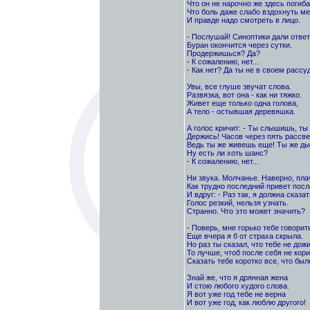
Что он не нарочно же здесь погиба
Что боль даже слабо вздохнуть м
И правде надо смотреть в лицо.
- Послушай! Синоптики дали ответ
Буран окончится через сутки.
Продержишься? Да?
- К сожалению, нет...
- Как нет? Да ты не в своем рассуд
Увы, все глуше звучат слова.
Развязка, вот она - как ни тяжко.
Живет еще только одна голова,
А тело - остывшая деревяшка.
А голос кричит: - Ты слышишь, т
Держись! Часов через пять рассве
Ведь ты же живешь еще! Ты же д
Ну есть ли хоть шанс?
- К сожалению, нет...
Ни звука. Молчанье. Наверно, пла
Как трудно последний привет посл
И вдруг: - Раз так, я должна сказать
Голос резкий, нельзя узнать.
Странно. Что это может значить?
- Поверь, мне горько тебе говорит
Еще вчера я б от страха скрыла.
Но раз ты сказал, что тебе не дожи
То лучше, чтоб после себя не кори
Сказать тебе коротко все, что был
Знай же, что я дрянная жена
И стою любого худого слова.
Я вот уже год тебе не верна
И вот уже год, как люблю другого!