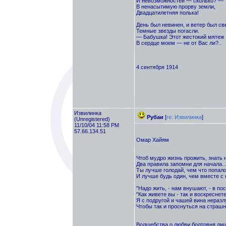
И невозможностей — сколько? —
В ненасытимую прорву земли,
Двадцатилетняя полька!
День был невинен, и ветер был св
Темные звезды погасли.
— Бабушка! Этот жестокий мятеж
В сердце моем — не от Вас ли?..
4 сентября 1914
Извилинка
Рубаи
[
re: Извилинка
]
(Unregistered)
11/10/04 11:58 PM
57.66.134.51
Омар Хайям
Чтоб мудро жизнь прожить, знать 
Два правила запомни для начала..
Ты лучше голодай, чем что попало 
И лучше будь один, чем вместе с к
"Надо жить, - нам внушают, - в пос
"Как живете вы - так и воскреснете
Я с подругой и чашей вина неразл
Чтобы так и проснуться на страшн
Волшебства о любви болтовня ли