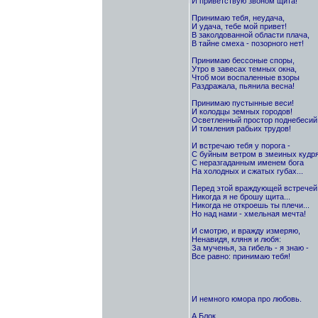
И приветствую звоном щита!
Принимаю тебя, неудача,
И удача, тебе мой привет!
В заколдованной области плача,
В тайне смеха - позорного нет!
Принимаю бессоные споры,
Утро в завесах темных окна,
Чтоб мои воспаленные взоры
Раздражала, пьянила весна!
Принимаю пустынные веси!
И колодцы земных городов!
Осветленный простор поднебесий
И томления рабьих трудов!
И встречаю тебя у порога -
С буйным ветром в змеиных кудря
С неразгаданным именем бога
На холодных и сжатых губах...
Перед этой враждующей встречей
Никогда я не брошу щита...
Никогда не откроешь ты плечи...
Но над нами - хмельная мечта!
И смотрю, и вражду измеряю,
Ненавидя, кляня и любя:
За мученья, за гибель - я знаю -
Все равно: принимаю тебя!
И немного юмора про любовь.
А.Блок