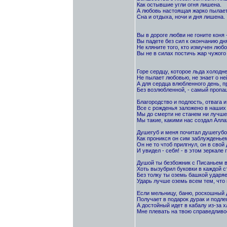
Как остывшие угли огня лишена.
А любовь настоящая жарко пылает
Сна и отдыха, ночи и дня лишена.
Вы в дороге любви не гоните коня 
Вы падете без сил к окончанию дн
Не кляните того, кто измучен любо
Вы не в силах постичь жар чужого 
Горе сердцу, которое льда холодне
Не пылает любовью, не знает о не
А для сердца влюбленного день, 
Без возлюбленной, - самый пропащ
Благородство и подлость, отвага и
Все с рожденья заложено в наших 
Мы до смерти не станем ни лучше,
Мы такие, какими нас создал Алла
Душегуб и меня почитал душегубо
Как проникся он сим заблужденье
Он не то чтоб прилгнул, он в свой
И увидел - себя! - в этом зеркале 
Душой ты безбожник с Писаньем в
Хоть вызубрил буковки в каждой с
Без толку ты оземь башкой ударя
Ударь лучше оземь всем тем, что 
Если мельницу, баню, роскошный 
Получает в подарок дурак и подле
А достойный идет в кабалу из-за х
Мне плевать на твою справедливос