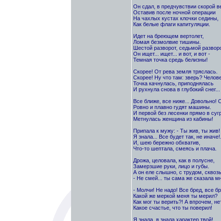
Он сдал, в предчувствии скорой в
Оставив после ночной операции
На чахлых кустах клочки седины,
Как белые флаги капитуляции.
Идет на бреющем вертолет,
Ломая безмолвие тишины.
Шестой разворот, седьмой разворо
Он ищет... ищет... и вот, и вот -
Темная точка средь белизны!
Скорее! От рева земля тряслась.
Скорее! Ну что там: зверь? Челов
Точка качнулась, приподнялась
И рухнула снова в глубокий снег...
Все ближе, все ниже... Довольно! 
Ровно и плавно гудят машины.
И первой без лесенки прямо в суг
Метнулась женщина из кабины!
Припала к мужу: - Ты жив, ты жив!
Я знала... Все будет так, не иначе!.
И, шею бережно обхватив,
Что-то шептала, смеясь и плача.
Дрожа, целовала, как в полусне,
Замерзшие руки, лицо и губы.
А он еле слышно, с трудом, сквозь
- Не смей... ты сама же сказала мн
- Молчи! Не надо! Все бред, все бр
Какой же меркой меня ты мерил?
Как мог ты верить?! А впрочем, нет
Какое счастье, что ты поверил!
Я знала, я знала характер твой!