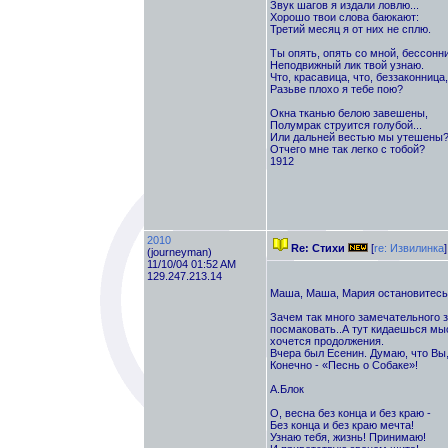
Звук шагов я издали ловлю...
Хорошо твои слова баюкают:
Третий месяц я от них не сплю.
Ты опять, опять со мной, бессонн
Неподвижный лик твой узнаю.
Что, красавица, что, беззаконница,
Разьве плохо я тебе пою?
Окна тканью белою завешены,
Полумрак струится голубой...
Или дальней вестью мы утешены
Отчего мне так легко с тобой?
1912
2010
Re: Стихи
[
re: Извилинка
]
(journeyman)
11/10/04 01:52 AM
129.247.213.14
Маша, Маша, Мария остановитесь
Зачем так много замечательного з
посмаковать..А тут кидаешься мыс
хочется продолжения.
Вчера был Есенин. Думаю, что Вы,
Конечно - «Песнь о Собаке»!
А.Блок
О, весна без конца и без краю -
Без конца и без краю мечта!
Узнаю тебя, жизнь! Принимаю!