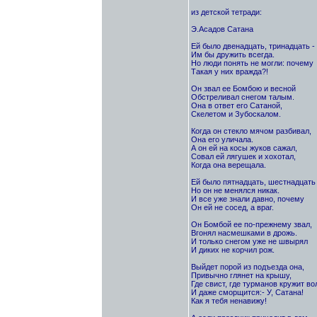
из детской тетради:
Э.Асадов Сатана
Ей было двенадцать, тринадцать - 
Им бы дружить всегда.
Но люди понять не могли: почему
Такая у них вражда?!
Он звал ее Бомбою и весной
Обстреливал снегом талым.
Она в ответ его Сатаной,
Скелетом и Зубоскалом.
Когда он стекло мячом разбивал,
Она его уличала.
А он ей на косы жуков сажал,
Совал ей лягушек и хохотал,
Когда она верещала.
Ей было пятнадцать, шестнадцать 
Но он не менялся никак.
И все уже знали давно, почему
Он ей не сосед, а враг.
Он Бомбой ее по-прежнему звал,
Вгонял насмешками в дрожь.
И только снегом уже не швырял
И диких не корчил рож.
Выйдет порой из подъезда она,
Привычно глянет на крышу,
Где свист, где турманов кружит во
И даже сморщится:- У, Сатана!
Как я тебя ненавижу!