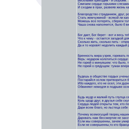
Веселыми приходим - и скорбим.
Сжигаем сердце горькими слезам
И сходим в прах, развеяв жизнь к
Благородство страданием, друг, р
Стать жемчужиной - всякой ли кап
Можешь все потерять, сбереги тол
Чаша снова наполнится, было б ви
Бог дает, Бог берет - вот и весь те
Что к чему - остается загадкой для
Сколько жить, сколько пить - отме
Да и то норовят недолить каждый р
Бренность мира узрев, горевать п
Верь: недаром колотиться сердце 
Не горюй о минувшем: что было, т
Не горюй о грядущем: туман впере
Будешь в обществе гордых ученых
Постарайся ослом притвориться б
Ибо каждого, кто не осел, эти дурн
Обвиняют немедля в подрыве осн
Будь мудр и жалкий путь глупца с
Коль щедр друг, в друзья себе ску
Сердца людей открыты тем, кто п
Дари всем благо, но льстеца себе
Почему всемогущий творец наших
Даровать нам бессмертие не захо
Если мы совершенны, зачем уми
Если не совершенны,то кто брако