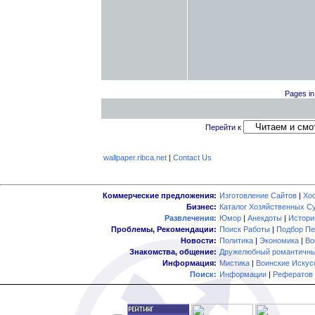
Pages in 
Перейти к
wallpaper.ribca.net
|
Contact Us
Коммерческие предложения:
Изготовление Сайтов
|
Хо
Бизнес:
Каталог Хозяйственных С
Развлечения:
Юмор
|
Анекдоты
|
Истори
Проблемы, Рекомендации:
Поиск Работы
|
Подбор Пе
Новости:
Политика
|
Экономика
|
Во
Знакомства, общение:
Дружелюбный романтичны
Информация:
Мистика
|
Воинские Искус
Поиск:
Информации
|
Рефератов