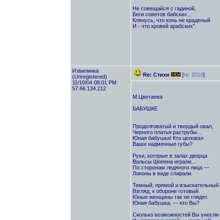
Не совещайся с гадиной,
Беги советов бабских...
Клянусь, что конь не краденый
И - что кровей арабских".
Извилинка
Re: Стихи
[
re: 2010
]
(Unregistered)
11/10/04 08:01 PM
57.66.134.212
М.Цветаева
БАБУШКЕ
Продолговатый и твердый овал,
Черного платья раструбы...
Юная бабушка! Кто целовал
Ваши надменные губы?
Руки, которые в залах дворца
Вальсы Шопена играли...
По сторонам ледяного лица —
Локоны в виде спирали.
Темный, прямой и взыскательный 
Взгляд, к обороне готовый.
Юные женщины так не глядят.
Юная бабушка, — кто Вы?
Сколько возможностей Вы унесли