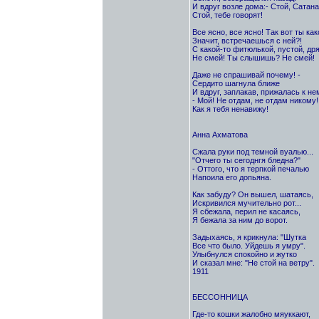
И вдруг возле дома:- Стой, Сатана
Стой, тебе говорят!
Все ясно, все ясно! Так вот ты как
Значит, встречаешься с ней?!
С какой-то фитюлькой, пустой, др
Не смей! Ты слышишь? Не смей!
Даже не спрашивай почему! -
Сердито шагнула ближе
И вдруг, заплакав, прижалась к не
- Мой! Не отдам, не отдам никому!
Как я тебя ненавижу!
Анна Ахматова
Сжала руки под темной вуалью...
"Отчего ты сегоднгя бледна?"
- Оттого, что я терпкой печалью
Напоила его допьяна.
Как забуду? Он вышел, шатаясь,
Искривился мучительно рот...
Я сбежала, перил не касаясь,
Я бежала за ним до ворот.
Задыхаясь, я крикнула: "Шутка
Все что было. Уйдешь я умру".
Улыбнулся спокойно и жутко
И сказал мне: "Не стой на ветру".
1911
БЕССОННИЦА
Где-то кошки жалобно мяуккают,