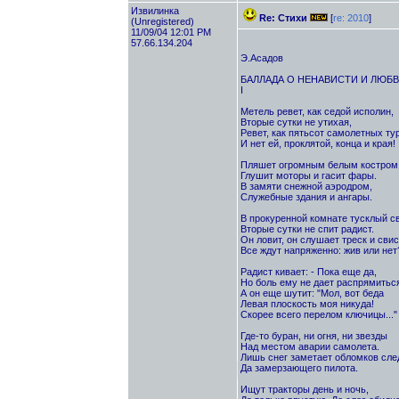
Извилинка
Re: Стихи
[
re: 2010
]
(Unregistered)
11/09/04 12:01 PM
57.66.134.204
Э.Асадов
БАЛЛАДА О НЕНАВИСТИ И ЛЮБ
I
Метель ревет, как седой исполин,
Вторые сутки не утихая,
Ревет, как пятьсот самолетных ту
И нет ей, проклятой, конца и края!
Пляшет огромным белым костром
Глушит моторы и гасит фары.
В замяти снежной аэродром,
Служебные здания и ангары.
В прокуренной комнате тусклый св
Вторые сутки не спит радист.
Он ловит, он слушает треск и свис
Все ждут напряженно: жив или нет
Радист кивает: - Пока еще да,
Но боль ему не дает распрямиться
А он еще шутит: "Мол, вот беда
Левая плоскость моя никуда!
Скорее всего перелом ключицы..."
Где-то буран, ни огня, ни звезды
Над местом аварии самолета.
Лишь снег заметает обломков сле
Да замерзающего пилота.
Ищут тракторы день и ночь,