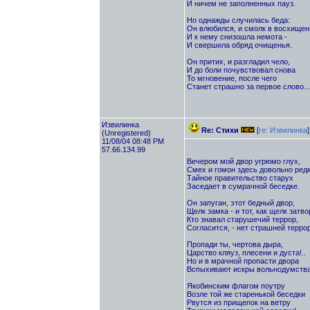
И ничем не заполненных пауз.
Но однажды случилась беда:
Он влюбился, и смолк в восхищень
И к нему снизошла немота -
И свершила обряд очищенья.
Он притих, и разгладил чело,
И до боли почувствовал снова
То мгновение, после чего
Станет страшно за первое слово...
Извилинка
Re: Стихи
[
re: Извилинка
]
(Unregistered)
11/08/04 08:48 PM
57.66.134.99
Вечером мой двор угрюмо глух,
Смех и гомон здесь довольно редк
Тайное правительство старух
Заседает в сумрачной беседке.
Он запуган, этот бедный двор,
Щелк замка - и тот, как щелк затво
Кто знавал старушечий террор,
Согласится, - нет страшней террор
Пропади ты, чертова дыра,
Царство кляуз, плесени и дуста!..
Но и в мрачной пропасти двора
Вспыхивают искры вольнодумства
Якобинским флагом поутру
Возле той же старенькой беседки
Рвутся из прищепок на ветру