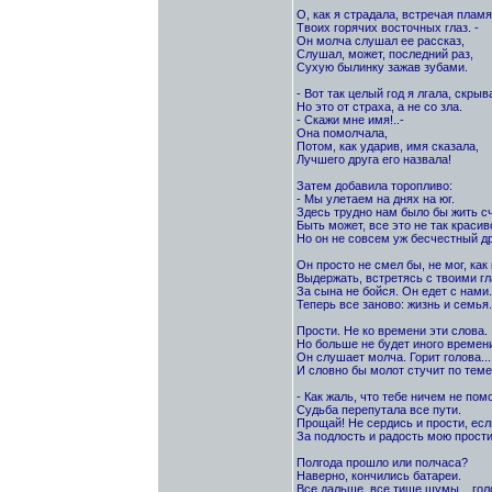
О, как я страдала, встречая пламя
Твоих горячих восточных глаз. -
Он молча слушал ее рассказ,
Слушал, может, последний раз,
Сухую былинку зажав зубами.
- Вот так целый год я лгала, скрыв
Но это от страха, а не со зла.
- Скажи мне имя!..-
Она помолчала,
Потом, как ударив, имя сказала,
Лучшего друга его назвала!
Затем добавила торопливо:
- Мы улетаем на днях на юг.
Здесь трудно нам было бы жить с
Быть может, все это не так красив
Но он не совсем уж бесчестный др
Он просто не смел бы, не мог, как 
Выдержать, встретясь с твоими гл
За сына не бойся. Он едет с нами.
Теперь все заново: жизнь и семья.
Прости. Не ко времени эти слова.
Но больше не будет иного времени
Он слушает молча. Горит голова...
И словно бы молот стучит по темен
- Как жаль, что тебе ничем не по
Судьба перепутала все пути.
Прощай! Не сердись и прости, ес
За подлость и радость мою прости
Полгода прошло или полчаса?
Наверно, кончились батареи.
Все дальше, все тише шумы... голо