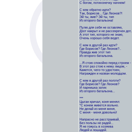
С богом, потихонечку начнем!
С кем обратно идти?
Так, Борисов... Где Леонов?!
Эй ты, жив? Эй ты, тип
Из второго батальона!
Пулю для себя не оставляю,
Дзот накрыт и не рассекречен дот..
А этот тип, которого не знаю,
Очень хорошо себя ведет.
С кем в другой раз идти?
Где Борисов? Где Леонов?..
Правда жив этот тип
Из второго батальона.
...Я стою спокойно перед строем -
В этот раз стою к нему лицом, -
Кажется, чего-то удостоен,
Награжден и назван молодцом.
С кем в другой раз ползти?
Где Борисов? Где Леонов?
И парнишка затих
Из второго батальона...
***
Цыган кричал, коня менял:
"С конем живется вольно.
Не делай из меня меня,
С меня - меня довольно!
Напрасно не расстраивай,
Без пользы не радей...
Я не гожусь в хозяева
Людей и лошадей.