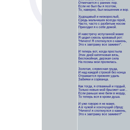
Отмечается с ранних пор.
Если не был бы я поэтом,
То, наверно, был мошенник и вор.
Худощавый и низкорослый,
Средь мальчишек всегда герой,
Часто, часто с разбитым носом
Приходил я к себе домой.
И навстречу испуганной маме
Я цедил сквозь кровавый рот:
"Ничего! Я споткнулся о камень,
Это к завтраму все заживет".
И теперь вот, когда простыла
Этих дней кипятковая вязь,
Беспокойная, дерзкая сила
На поэмы мои пролилась.
Золотая, словесная груда,
И над каждой строкой без конца
Отражается прежняя удаль
Забияки и сорванца.
Как тогда, я отважный и гордый,
Только новью мой брызжет шаг...
Если раньше мне били в морду,
То теперь вся в крови душа.
И уже говорю я не маме,
А в чужой и хохочущий сброд:
"Ничего! я споткнулся о камень,
Это к завтраму все заживет!"