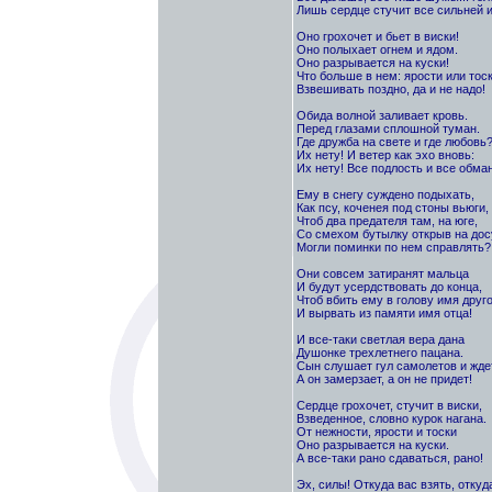
Лишь сердце стучит все сильней и
Оно грохочет и бьет в виски!
Оно полыхает огнем и ядом.
Оно разрывается на куски!
Что больше в нем: ярости или тос
Взвешивать поздно, да и не надо!
Обида волной заливает кровь.
Перед глазами сплошной туман.
Где дружба на свете и где любовь
Их нету! И ветер как эхо вновь:
Их нету! Все подлость и все обман
Ему в снегу суждено подыхать,
Как псу, коченея под стоны вьюги,
Чтоб два предателя там, на юге,
Со смехом бутылку открыв на дос
Могли поминки по нем справлять?
Они совсем затиранят мальца
И будут усердствовать до конца,
Чтоб вбить ему в голову имя друго
И вырвать из памяти имя отца!
И все-таки светлая вера дана
Душонке трехлетнего пацана.
Сын слушает гул самолетов и ждет
А он замерзает, а он не придет!
Сердце грохочет, стучит в виски,
Взведенное, словно курок нагана.
От нежности, ярости и тоски
Оно разрывается на куски.
А все-таки рано сдаваться, рано!
Эх, силы! Откуда вас взять, откуд