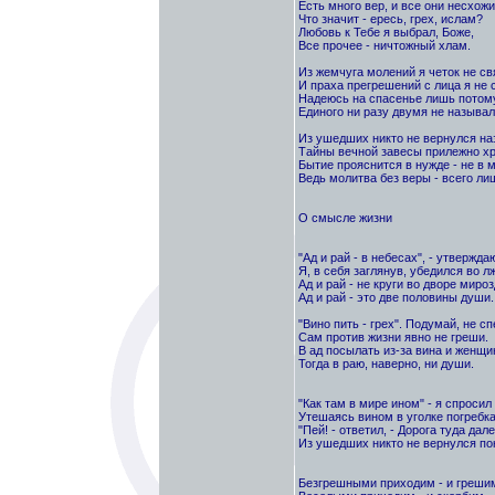
Есть много вер, и все они несхожи.
Что значит - ересь, грех, ислам?
Любовь к Тебе я выбрал, Боже,
Все прочее - ничтожный хлам.
Из жемчуга молений я четок не св
И праха прегрешений с лица я не 
Надеюсь на спасенье лишь потому
Единого ни разу двумя не называл
Из ушедших никто не вернулся наз
Тайны вечной завесы прилежно хр
Бытие прояснится в нужде - не в 
Ведь молитва без веры - всего ли
О смысле жизни
"Ад и рай - в небесах", - утвержда
Я, в себя заглянув, убедился во лж
Ад и рай - не круги во дворе мироз
Ад и рай - это две половины души.
"Вино пить - грех". Подумай, не с
Сам против жизни явно не греши.
В ад посылать из-за вина и женщи
Тогда в раю, наверно, ни души.
"Как там в мире ином" - я спросил
Утешаясь вином в уголке погребка
"Пей! - ответил, - Дорога туда дале
Из ушедших никто не вернулся пок
Безгрешными приходим - и греши