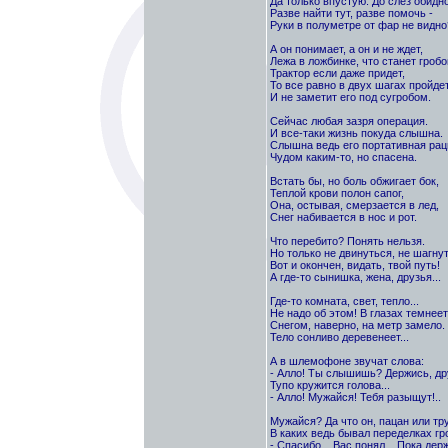
Да только впустую. До слез обидно
Разве найти тут, разве помочь -
Руки в полуметре от фар не видно
А он понимает, а он и не ждет,
Лежа в ложбинке, что станет гробо
Трактор если даже придет,
То все равно в двух шагах пройде
И не заметит его под сугробом.
Сейчас любая зазря операция.
И все-таки жизнь покуда слышна.
Слышна ведь его портативная рац
Чудом каким-то, но спасена.
Встать бы, но боль обжигает бок,
Теплой крови полон сапог,
Она, остывая, смерзается в лед,
Снег набивается в нос и рот.
Что перебито? Понять нельзя.
Но только не двинуться, не шагнут
Вот и окончен, видать, твой путь!
А где-то сынишка, жена, друзья...
Где-то комната, свет, тепло...
Не надо об этом! В глазах темнеет.
Снегом, наверно, на метр замело.
Тело сонливо деревенеет...
А в шлемофоне звучат слова:
- Алло! Ты слышишь? Держись, др
Тупо кружится голова...
- Алло! Мужайся! Тебя разыщут!..
Мужайся? Да что он, пацан или тр
В каких ведь бывал переделках гр
- Спасибо... Вас понял... Пока держ