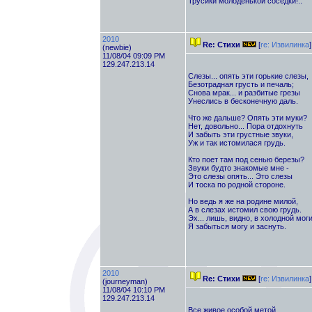
Трусики молоденькой соседки!..
2010
Re: Стихи
[
re: Извилинка
]
(newbie)
11/08/04 09:09 PM
129.247.213.14
Слезы... опять эти горькие слезы,
Безотрадная грусть и печаль;
Снова мрак... и разбитые грезы
Унеслись в бесконечную даль.
Что же дальше? Опять эти муки?
Нет, довольно... Пора отдохнуть
И забыть эти грустные звуки,
Уж и так истомилася грудь.
Кто поет там под сенью березы?
Звуки будто знакомые мне -
Это слезы опять... Это слезы
И тоска по родной стороне.
Но ведь я же на родине милой,
А в слезах истомил свою грудь.
Эх... лишь, видно, в холодной мог
Я забыться могу и заснуть.
2010
Re: Стихи
[
re: Извилинка
]
(journeyman)
11/08/04 10:10 PM
129.247.213.14
Все живое особой метой