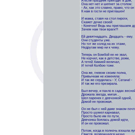
А если праздник приходит в дом,
Она нет-нет и шепнет за столом:
- Ах, как это славно, право, что он
К нам в гости не приглашен!
И мама, ставя на стол пироги,
Скажет дочке своей:
- Конечно! Ведь мы приглашаем др
Зачем нам твои враги?!
Ей девятнадцать. Двадцать - ему.
Они студенты уже.
Но тот же холод на их этаже,
Недругам мир ни к чему.
Теперь он Бомбой ее не звал,
Не корчил, как в детстве, рожи,
А тетей Химией величал,
И тетей Колбою тоже.
Она же, гневом своим полна,
Привычкам не изменяла:
И так же сердилась:- У, Сатана! -
И так же его презирала.
Был вечер, и пахло в садах весной
Дрожала звезда, мигая...
Шел паренек с девчонкой одной,
Домой ее провожая.
Он не был с ней даже знаком почт
Просто шумел карнавал,
Просто было им по пути,
Девчонка боялась домой идти,
И он ее провожал.
Потом, когда в полночь взошла лу
Свистя, возвращался назад.