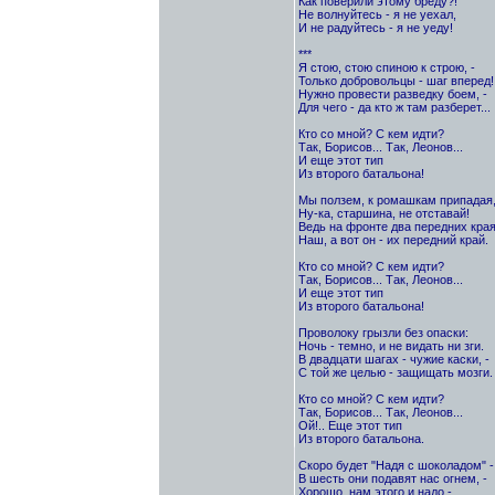
Как поверили этому бреду?!
Не волнуйтесь - я не уехал,
И не радуйтесь - я не уеду!
***
Я стою, стою спиною к строю, -
Только добровольцы - шаг вперед!
Нужно провести разведку боем, -
Для чего - да кто ж там разберет...
Кто со мной? С кем идти?
Так, Борисов... Так, Леонов...
И еще этот тип
Из второго батальона!
Мы ползем, к ромашкам припадая,
Ну-ка, старшина, не отставай!
Ведь на фронте два передних края
Наш, а вот он - их передний край.
Кто со мной? С кем идти?
Так, Борисов... Так, Леонов...
И еще этот тип
Из второго батальона!
Проволоку грызли без опаски:
Ночь - темно, и не видать ни зги.
В двадцати шагах - чужие каски, -
С той же целью - защищать мозги.
Кто со мной? С кем идти?
Так, Борисов... Так, Леонов...
Ой!.. Еще этот тип
Из второго батальона.
Скоро будет "Надя с шоколадом" -
В шесть они подавят нас огнем, -
Хорошо, нам этого и надо -