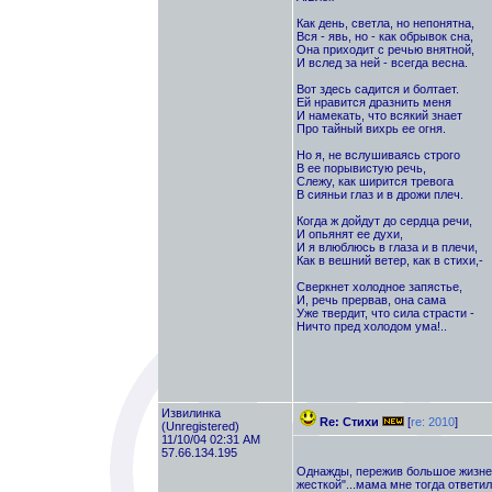
Как день, светла, но непонятна,
Вся - явь, но - как обрывок сна,
Она приходит с речью внятной,
И вслед за ней - всегда весна.
Вот здесь садится и болтает.
Ей нравится дразнить меня
И намекать, что всякий знает
Про тайный вихрь ее огня.
Но я, не вслушиваясь строго
В ее порывистую речь,
Слежу, как ширится тревога
В сияньи глаз и в дрожи плеч.
Когда ж дойдут до сердца речи,
И опьянят ее духи,
И я влюблюсь в глаза и в плечи,
Как в вешний ветер, как в стихи,-
Сверкнет холодное запястье,
И, речь прервав, она сама
Уже твердит, что сила страсти -
Ничто пред холодом ума!..
Извилинка
Re: Стихи
[
re: 2010
]
(Unregistered)
11/10/04 02:31 AM
57.66.134.195
Однажды, пережив большое жизненн
жесткой"...мама мне тогда ответил