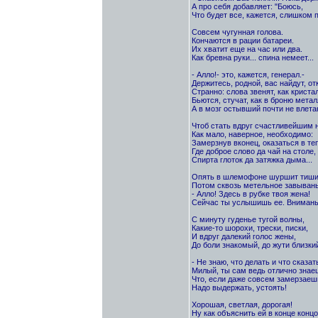
А про себя добавляет: "Боюсь,
Что будет все, кажется, слишком п
Совсем чугунная голова.
Кончаются в рации батареи.
Их хватит еще на час или два.
Как бревна руки... спина немеет...
- Алло!- это, кажется, генерал.-
Держитесь, родной, вас найдут, отк
Странно: слова звенят, как кристал
Бьются, стучат, как в броню метал
А в мозг остывший почти не влетаю
Чтоб стать вдруг счастливейшим н
Как мало, наверное, необходимо:
Замерзнув вконец, оказаться в те
Где доброе слово да чай на столе,
Спирта глоток да затяжка дыма...
Опять в шлемофоне шуршит тиши
Потом сквозь метельное завывань
- Алло! Здесь в рубке твоя жена!
Сейчас ты услышишь ее. Внимань
С минуту гуденье тугой волны,
Какие-то шорохи, трески, писки,
И вдруг далекий голос жены,
До боли знакомый, до жути близки
- Не знаю, что делать и что сказат
Милый, ты сам ведь отлично знае
Что, если даже совсем замерзаеш
Надо выдержать, устоять!
Хорошая, светлая, дорогая!
Ну как объяснить ей в конце концо