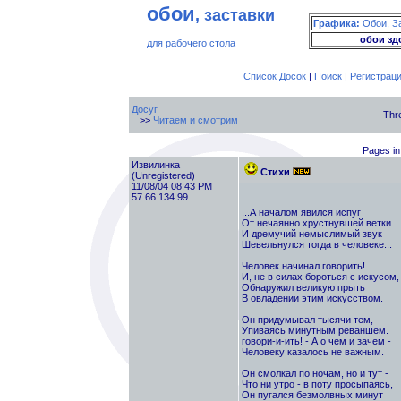
обои
, заставки
Графика:
Обои, З
обои зд
для рабочего стола
Список Досок
|
Поиск
|
Регистрац
Досуг
Thr
>>
Читаем и смотрим
Pages in 
Извилинка
Стихи
(Unregistered)
11/08/04 08:43 PM
57.66.134.99
...А началом явился испуг
От нечаянно хрустнувшей ветки...
И дремучий немыслимый звук
Шевельнулся тогда в человеке...
Человек начинал говорить!..
И, не в силах бороться с искусом,
Обнаружил великую прыть
В овладении этим искусством.
Он придумывал тысячи тем,
Упиваясь минутным реваншем.
говори-и-ить! - А о чем и зачем -
Человеку казалось не важным.
Он смолкал по ночам, но и тут -
Что ни утро - в поту просыпаясь,
Он пугался безмолвных минут