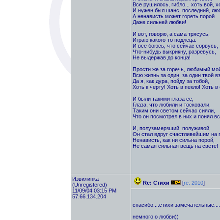
Все рушилось, гибло... хоть вой, х
И нужен был шанс, последний, лю
А ненависть может гореть порой
Даже сильней любви!
И вот, говорю, а сама трясусь,
Играю какого-то подлеца.
И все боюсь, что сейчас сорвусь,
Что-нибудь выкрикну, разревусь,
Не выдержав до конца!
Прости же за горечь, любимый мой
Всю жизнь за один, за один твой вз
Да я, как дура, пойду за тобой,
Хоть к черту! Хоть в пекло! Хоть в
И были такими глаза ее,
Глаза, что любили и тосковали,
Таким они светом сейчас сияли,
Что он посмотрел в них и понял вс
И, полузамерзший, полуживой,
Он стал вдруг счастливейшим на 
Ненависть, как ни сильна порой,
Не самая сильная вещь на свете!
Извилинка
Re: Стихи
[
re: 2010
]
(Unregistered)
11/09/04 03:15 PM
57.66.134.204
спасибо....стихи замечательные....
немного о любви))