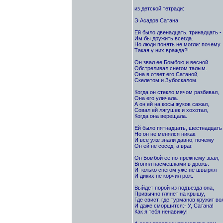
из детской тетради:
Э.Асадов Сатана
Ей было двенадцать, тринадцать - 
Им бы дружить всегда.
Но люди понять не могли: почему
Такая у них вражда?!
Он звал ее Бомбою и весной
Обстреливал снегом талым.
Она в ответ его Сатаной,
Скелетом и Зубоскалом.
Когда он стекло мячом разбивал,
Она его уличала.
А он ей на косы жуков сажал,
Совал ей лягушек и хохотал,
Когда она верещала.
Ей было пятнадцать, шестнадцать 
Но он не менялся никак.
И все уже знали давно, почему
Он ей не сосед, а враг.
Он Бомбой ее по-прежнему звал,
Вгонял насмешками в дрожь.
И только снегом уже не швырял
И диких не корчил рож.
Выйдет порой из подъезда она,
Привычно глянет на крышу,
Где свист, где турманов кружит во
И даже сморщится:- У, Сатана!
Как я тебя ненавижу!