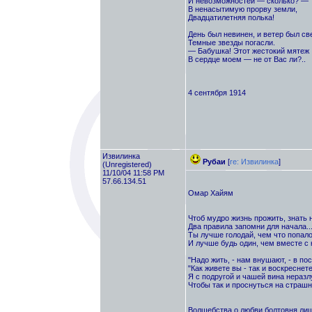
И невозможностей — сколько? —
В ненасытимую прорву земли,
Двадцатилетняя полька!
День был невинен, и ветер был св
Темные звезды погасли.
— Бабушка! Этот жестокий мятеж
В сердце моем — не от Вас ли?..
4 сентября 1914
Извилинка
Рубаи
[
re: Извилинка
]
(Unregistered)
11/10/04 11:58 PM
57.66.134.51
Омар Хайям
Чтоб мудро жизнь прожить, знать 
Два правила запомни для начала..
Ты лучше голодай, чем что попало 
И лучше будь один, чем вместе с к
"Надо жить, - нам внушают, - в пос
"Как живете вы - так и воскреснете
Я с подругой и чашей вина неразл
Чтобы так и проснуться на страшн
Волшебства о любви болтовня ли