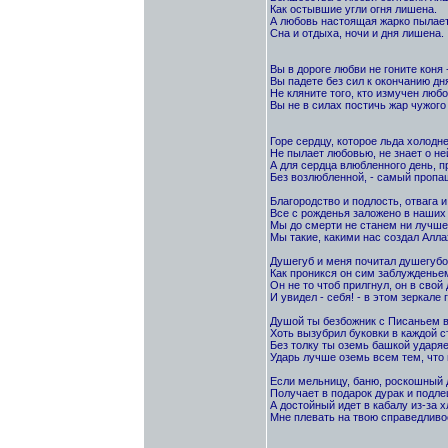
Как остывшие угли огня лишена.
А любовь настоящая жарко пылает
Сна и отдыха, ночи и дня лишена.
Вы в дороге любви не гоните коня 
Вы падете без сил к окончанию дн
Не кляните того, кто измучен любо
Вы не в силах постичь жар чужого 
Горе сердцу, которое льда холодне
Не пылает любовью, не знает о не
А для сердца влюбленного день, 
Без возлюбленной, - самый пропащ
Благородство и подлость, отвага и
Все с рожденья заложено в наших 
Мы до смерти не станем ни лучше,
Мы такие, какими нас создал Алла
Душегуб и меня почитал душегубо
Как проникся он сим заблужденье
Он не то чтоб прилгнул, он в свой
И увидел - себя! - в этом зеркале 
Душой ты безбожник с Писаньем в
Хоть вызубрил буковки в каждой с
Без толку ты оземь башкой ударя
Ударь лучше оземь всем тем, что 
Если мельницу, баню, роскошный 
Получает в подарок дурак и подле
А достойный идет в кабалу из-за х
Мне плевать на твою справедливос