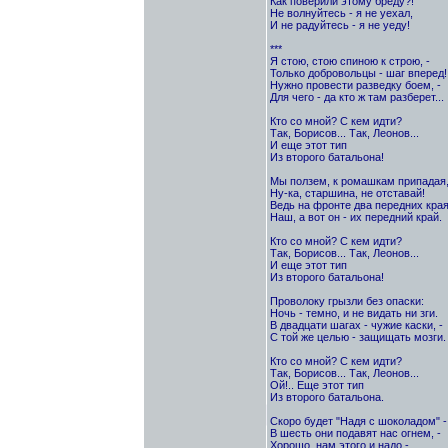
Как поверили этому бреду?!
Не волнуйтесь - я не уехал,
И не радуйтесь - я не уеду!
***
Я стою, стою спиною к строю, -
Только добровольцы - шаг вперед!
Нужно провести разведку боем, -
Для чего - да кто ж там разберет...
Кто со мной? С кем идти?
Так, Борисов... Так, Леонов...
И еще этот тип
Из второго батальона!
Мы ползем, к ромашкам припадая,
Ну-ка, старшина, не отставай!
Ведь на фронте два передних края
Наш, а вот он - их передний край.
Кто со мной? С кем идти?
Так, Борисов... Так, Леонов...
И еще этот тип
Из второго батальона!
Проволоку грызли без опаски:
Ночь - темно, и не видать ни зги.
В двадцати шагах - чужие каски, -
С той же целью - защищать мозги.
Кто со мной? С кем идти?
Так, Борисов... Так, Леонов...
Ой!.. Еще этот тип
Из второго батальона.
Скоро будет "Надя с шоколадом" -
В шесть они подавят нас огнем, -
Хорошо, нам этого и надо -