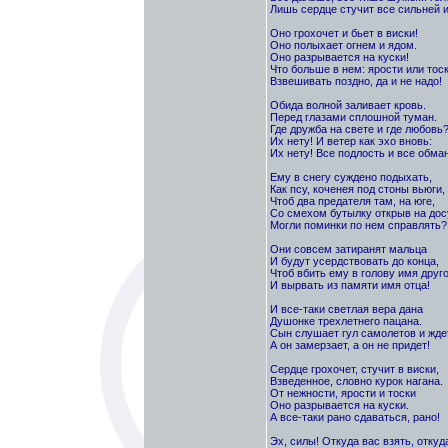
Лишь сердце стучит все сильней и
Оно грохочет и бьет в виски!
Оно полыхает огнем и ядом.
Оно разрывается на куски!
Что больше в нем: ярости или тос
Взвешивать поздно, да и не надо!
Обида волной заливает кровь.
Перед глазами сплошной туман.
Где дружба на свете и где любовь
Их нету! И ветер как эхо вновь:
Их нету! Все подлость и все обман
Ему в снегу суждено подыхать,
Как псу, коченея под стоны вьюги,
Чтоб два предателя там, на юге,
Со смехом бутылку открыв на дос
Могли поминки по нем справлять?
Они совсем затиранят мальца
И будут усердствовать до конца,
Чтоб вбить ему в голову имя друго
И вырвать из памяти имя отца!
И все-таки светлая вера дана
Душонке трехлетнего пацана.
Сын слушает гул самолетов и ждет
А он замерзает, а он не придет!
Сердце грохочет, стучит в виски,
Взведенное, словно курок нагана.
От нежности, ярости и тоски
Оно разрывается на куски.
А все-таки рано сдаваться, рано!
Эх, силы! Откуда вас взять, откуд