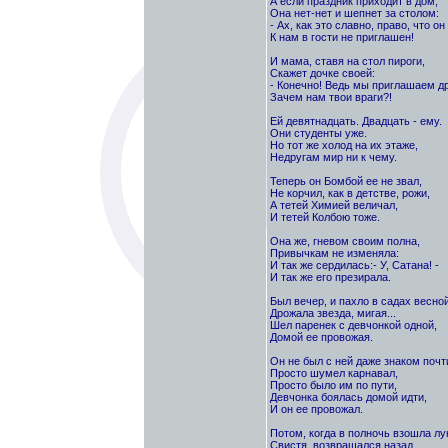
А если праздник приходит в дом,
Она нет-нет и шепнет за столом:
- Ах, как это славно, право, что он
К нам в гости не приглашен!
И мама, ставя на стол пироги,
Скажет дочке своей:
- Конечно! Ведь мы приглашаем др
Зачем нам твои враги?!
Ей девятнадцать. Двадцать - ему.
Они студенты уже.
Но тот же холод на их этаже,
Недругам мир ни к чему.
Теперь он Бомбой ее не звал,
Не корчил, как в детстве, рожи,
А тетей Химией величал,
И тетей Колбою тоже.
Она же, гневом своим полна,
Привычкам не изменяла:
И так же сердилась:- У, Сатана! -
И так же его презирала.
Был вечер, и пахло в садах весной
Дрожала звезда, мигая...
Шел паренек с девчонкой одной,
Домой ее провожая.
Он не был с ней даже знаком почт
Просто шумел карнавал,
Просто было им по пути,
Девчонка боялась домой идти,
И он ее провожал.
Потом, когда в полночь взошла лу
Свистя, возвращался назад.