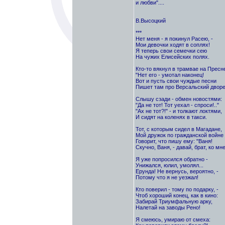
и любви"....
В.Высоцкий
***
Нет меня - я покинул Расею, -
Мои девочки ходят в соплях!
Я теперь свои семечки сею
На чужих Елисейских полях.
Кто-то вякнул в трамвае на Пресн
"Нет его - умотал наконец!
Вот и пусть свои чуждые песни
Пишет там про Версальский дворе
Слышу сзади - обмен новостями:
"Да не тот! Тот уехал - спроси!.."
"Ах не тот?!" - и толкают локтями,
И сидят на коленях в такси.
Тот, с которым сидел в Магадане,
Мой дружок по гражданской войне 
Говорит, что пишу ему: "Ваня!
Скучно, Ваня, - давай, брат, ко мне
Я уже попросился обратно -
Унижался, юлил, умолял...
Ерунда! Не вернусь, вероятно, -
Потому что я не уезжал!
Кто поверил - тому по подарку, -
Чтоб хороший конец, как в кино:
Забирай Триумфальную арку,
Налетай на заводы Рено!
Я смеюсь, умираю от смеха: