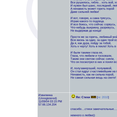
Все рушилось, гибло... хоть вой, х
И нужен был шанс, последний, лю
А ненависть может гореть порой
Даже сильней любви!
И вот, говорю, а сама трясусь,
Играю какого-то подлеца.
И все боюсь, что сейчас сорвусь,
Что-нибудь выкрикну, разревусь,
Не выдержав до конца!
Прости же за горечь, любимый мой
Всю жизнь за один, за один твой вз
Да я, как дура, пойду за тобой,
Хоть к черту! Хоть в пекло! Хоть в
И были такими глаза ее,
Глаза, что любили и тосковали,
Таким они светом сейчас сияли,
Что он посмотрел в них и понял вс
И, полузамерзший, полуживой,
Он стал вдруг счастливейшим на 
Ненависть, как ни сильна порой,
Не самая сильная вещь на свете!
Извилинка
Re: Стихи
[
re: 2010
]
(Unregistered)
11/09/04 03:15 PM
57.66.134.204
спасибо....стихи замечательные....
немного о любви))