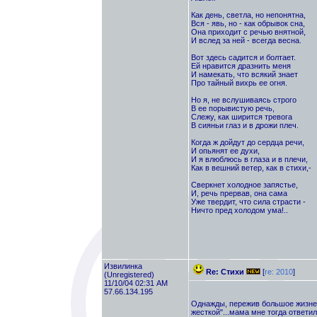
Как день, светла, но непонятна,
Вся - явь, но - как обрывок сна,
Она приходит с речью внятной,
И вслед за ней - всегда весна.
Вот здесь садится и болтает.
Ей нравится дразнить меня
И намекать, что всякий знает
Про тайный вихрь ее огня.
Но я, не вслушиваясь строго
В ее порывистую речь,
Слежу, как ширится тревога
В сияньи глаз и в дрожи плеч.
Когда ж дойдут до сердца речи,
И опьянят ее духи,
И я влюблюсь в глаза и в плечи,
Как в вешний ветер, как в стихи,-
Сверкнет холодное запястье,
И, речь прервав, она сама
Уже твердит, что сила страсти -
Ничто пред холодом ума!..
Извилинка
Re: Стихи
[
re: 2010
]
(Unregistered)
11/10/04 02:31 AM
57.66.134.195
Однажды, пережив большое жизненн
жесткой"...мама мне тогда ответил