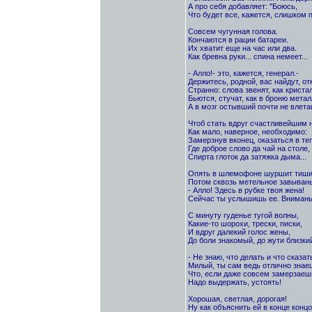
А про себя добавляет: "Боюсь,
Что будет все, кажется, слишком п
Совсем чугунная голова.
Кончаются в рации батареи.
Их хватит еще на час или два.
Как бревна руки... спина немеет...
- Алло!- это, кажется, генерал.-
Держитесь, родной, вас найдут, отк
Странно: слова звенят, как кристал
Бьются, стучат, как в броню метал
А в мозг остывший почти не влетаю
Чтоб стать вдруг счастливейшим н
Как мало, наверное, необходимо:
Замерзнув вконец, оказаться в те
Где доброе слово да чай на столе,
Спирта глоток да затяжка дыма...
Опять в шлемофоне шуршит тиши
Потом сквозь метельное завывань
- Алло! Здесь в рубке твоя жена!
Сейчас ты услышишь ее. Внимань
С минуту гуденье тугой волны,
Какие-то шорохи, трески, писки,
И вдруг далекий голос жены,
До боли знакомый, до жути близки
- Не знаю, что делать и что сказат
Милый, ты сам ведь отлично знае
Что, если даже совсем замерзаеш
Надо выдержать, устоять!
Хорошая, светлая, дорогая!
Ну как объяснить ей в конце концо