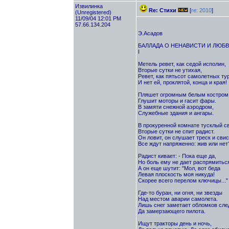
Извилинка
Re: Стихи
[
re: 2010
]
(Unregistered)
11/09/04 12:01 PM
57.66.134.204
Э.Асадов
БАЛЛАДА О НЕНАВИСТИ И ЛЮБ
I
Метель ревет, как седой исполин,
Вторые сутки не утихая,
Ревет, как пятьсот самолетных ту
И нет ей, проклятой, конца и края!
Пляшет огромным белым костром
Глушит моторы и гасит фары.
В замяти снежной аэродром,
Служебные здания и ангары.
В прокуренной комнате тусклый св
Вторые сутки не спит радист.
Он ловит, он слушает треск и свис
Все ждут напряженно: жив или нет
Радист кивает: - Пока еще да,
Но боль ему не дает распрямиться
А он еще шутит: "Мол, вот беда
Левая плоскость моя никуда!
Скорее всего перелом ключицы..."
Где-то буран, ни огня, ни звезды
Над местом аварии самолета.
Лишь снег заметает обломков сле
Да замерзающего пилота.
Ищут тракторы день и ночь,