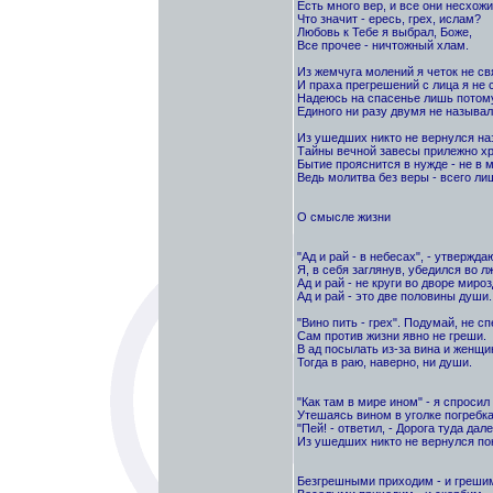
Есть много вер, и все они несхожи.
Что значит - ересь, грех, ислам?
Любовь к Тебе я выбрал, Боже,
Все прочее - ничтожный хлам.
Из жемчуга молений я четок не св
И праха прегрешений с лица я не 
Надеюсь на спасенье лишь потому
Единого ни разу двумя не называл
Из ушедших никто не вернулся наз
Тайны вечной завесы прилежно хр
Бытие прояснится в нужде - не в 
Ведь молитва без веры - всего ли
О смысле жизни
"Ад и рай - в небесах", - утвержда
Я, в себя заглянув, убедился во лж
Ад и рай - не круги во дворе мироз
Ад и рай - это две половины души.
"Вино пить - грех". Подумай, не с
Сам против жизни явно не греши.
В ад посылать из-за вина и женщи
Тогда в раю, наверно, ни души.
"Как там в мире ином" - я спросил
Утешаясь вином в уголке погребка
"Пей! - ответил, - Дорога туда дале
Из ушедших никто не вернулся пок
Безгрешными приходим - и греши