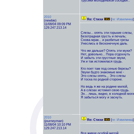
Трусики молоденькой соседки!..
2010
Re: Стихи
[
re: Извилинка
]
(newbie)
11/08/04 09:09 PM
129.247.213.14
Слезы... опять эти горькие слезы,
Безотрадная грусть и печаль;
Снова мрак... и разбитые грезы
Унеслись в бесконечную даль.
Что же дальше? Опять эти муки?
Нет, довольно... Пора отдохнуть
И забыть эти грустные звуки,
Уж и так истомилася грудь.
Кто поет там под сенью березы?
Звуки будто знакомые мне -
Это слезы опять... Это слезы
И тоска по родной стороне.
Но ведь я же на родине милой,
А в слезах истомил свою грудь.
Эх... лишь, видно, в холодной мог
Я забыться могу и заснуть.
2010
Re: Стихи
[
re: Извилинка
]
(journeyman)
11/08/04 10:10 PM
129.247.213.14
Все живое особой метой