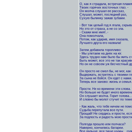
О, как я страдала, встречая пламя
Твоих горячих восточных глаз. -
Он молча слушал ее рассказ,
Слушал, может, последний раз,
Сухую былинку зажав зубами.
- Вот так целый год я лгала, скрыв
Но это от страха, а не со зла.
- Скажи мне имя!..-
Она помолчала,
Потом, как ударив, имя сказала,
Лучшего друга его назвала!
Затем добавила торопливо:
- Мы улетаем на днях на юг.
Здесь трудно нам было бы жить с
Быть может, все это не так красив
Но он не совсем уж бесчестный др
Он просто не смел бы, не мог, как 
Выдержать, встретясь с твоими гл
За сына не бойся. Он едет с нами.
Теперь все заново: жизнь и семья.
Прости. Не ко времени эти слова.
Но больше не будет иного времени
Он слушает молча. Горит голова...
И словно бы молот стучит по темен
- Как жаль, что тебе ничем не по
Судьба перепутала все пути.
Прощай! Не сердись и прости, ес
За подлость и радость мою прости
Полгода прошло или полчаса?
Наверно, кончились батареи.
Все дальше, все тише шумы... голо