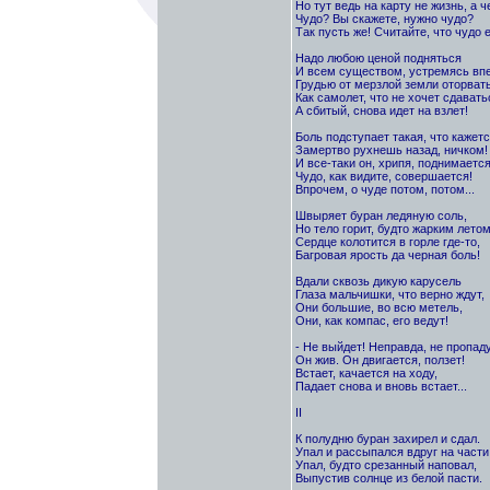
Но тут ведь на карту не жизнь, а ч
Чудо? Вы скажете, нужно чудо?
Так пусть же! Считайте, что чудо е
Надо любою ценой подняться
И всем существом, устремясь впе
Грудью от мерзлой земли оторвать
Как самолет, что не хочет сдавать
А сбитый, снова идет на взлет!
Боль подступает такая, что кажетс
Замертво рухнешь назад, ничком!
И все-таки он, хрипя, поднимается
Чудо, как видите, совершается!
Впрочем, о чуде потом, потом...
Швыряет буран ледяную соль,
Но тело горит, будто жарким летом
Сердце колотится в горле где-то,
Багровая ярость да черная боль!
Вдали сквозь дикую карусель
Глаза мальчишки, что верно ждут,
Они большие, во всю метель,
Они, как компас, его ведут!
- Не выйдет! Неправда, не пропаду
Он жив. Он двигается, ползет!
Встает, качается на ходу,
Падает снова и вновь встает...
II
К полудню буран захирел и сдал.
Упал и рассыпался вдруг на части
Упал, будто срезанный наповал,
Выпустив солнце из белой пасти.