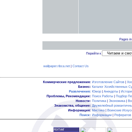
Pages in 
Перейти к
wallpaper.ribca.net
|
Contact Us
Коммерческие предложения:
Изготовление Сайтов
|
Хо
Бизнес:
Каталог Хозяйственных С
Развлечения:
Юмор
|
Анекдоты
|
Истори
Проблемы, Рекомендации:
Поиск Работы
|
Подбор Пе
Новости:
Политика
|
Экономика
|
Во
Знакомства, общение:
Дружелюбный романтичны
Информация:
Мистика
|
Воинские Искус
Поиск:
Информации
|
Рефератов