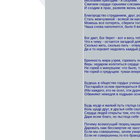
Веселыми приходим - и скорбим.
Сжигаем сердце горькими слезам
И сходим в прах, развеяв жизнь к
Благородство страданием, друг, р
Стать жемчужиной - всякой ли кап
Можешь все потерять, сбереги тол
Чаша снова наполнится, было б ви
Бог дает, Бог берет - вот и весь те
Что к чему - остается загадкой для
Сколько жить, сколько пить - отме
Да и то норовят недолить каждый р
Бренность мира узрев, горевать п
Верь: недаром колотиться сердце 
Не горюй о минувшем: что было, т
Не горюй о грядущем: туман впере
Будешь в обществе гордых ученых
Постарайся ослом притвориться б
Ибо каждого, кто не осел, эти дурн
Обвиняют немедля в подрыве осн
Будь мудр и жалкий путь глупца с
Коль щедр друг, в друзья себе ску
Сердца людей открыты тем, кто п
Дари всем благо, но льстеца себе
Почему всемогущий творец наших
Даровать нам бессмертие не захо
Если мы совершенны, зачем уми
Если не совершенны,то кто брако