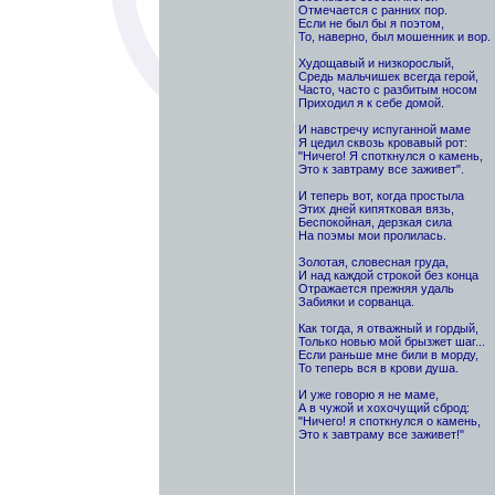
Отмечается с ранних пор.
Если не был бы я поэтом,
То, наверно, был мошенник и вор.
Худощавый и низкорослый,
Средь мальчишек всегда герой,
Часто, часто с разбитым носом
Приходил я к себе домой.
И навстречу испуганной маме
Я цедил сквозь кровавый рот:
"Ничего! Я споткнулся о камень,
Это к завтраму все заживет".
И теперь вот, когда простыла
Этих дней кипятковая вязь,
Беспокойная, дерзкая сила
На поэмы мои пролилась.
Золотая, словесная груда,
И над каждой строкой без конца
Отражается прежняя удаль
Забияки и сорванца.
Как тогда, я отважный и гордый,
Только новью мой брызжет шаг...
Если раньше мне били в морду,
То теперь вся в крови душа.
И уже говорю я не маме,
А в чужой и хохочущий сброд:
"Ничего! я споткнулся о камень,
Это к завтраму все заживет!"