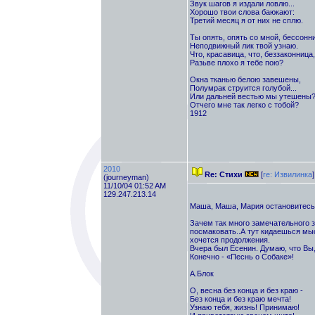
Звук шагов я издали ловлю...
Хорошо твои слова баюкают:
Третий месяц я от них не сплю.
Ты опять, опять со мной, бессонн
Неподвижный лик твой узнаю.
Что, красавица, что, беззаконница,
Разьве плохо я тебе пою?
Окна тканью белою завешены,
Полумрак струится голубой...
Или дальней вестью мы утешены
Отчего мне так легко с тобой?
1912
2010
Re: Стихи
[
re: Извилинка
]
(journeyman)
11/10/04 01:52 AM
129.247.213.14
Маша, Маша, Мария остановитесь
Зачем так много замечательного з
посмаковать..А тут кидаешься мыс
хочется продолжения.
Вчера был Есенин. Думаю, что Вы,
Конечно - «Песнь о Собаке»!
А.Блок
О, весна без конца и без краю -
Без конца и без краю мечта!
Узнаю тебя, жизнь! Принимаю!