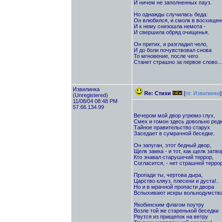
И ничем не заполненных пауз.
Но однажды случилась беда:
Он влюбился, и смолк в восхищень
И к нему снизошла немота -
И свершила обряд очищенья.
Он притих, и разгладил чело,
И до боли почувствовал снова
То мгновение, после чего
Станет страшно за первое слово...
Извилинка
Re: Стихи
[
re: Извилинка
]
(Unregistered)
11/08/04 08:48 PM
57.66.134.99
Вечером мой двор угрюмо глух,
Смех и гомон здесь довольно редк
Тайное правительство старух
Заседает в сумрачной беседке.
Он запуган, этот бедный двор,
Щелк замка - и тот, как щелк затво
Кто знавал старушечий террор,
Согласится, - нет страшней террор
Пропади ты, чертова дыра,
Царство кляуз, плесени и дуста!..
Но и в мрачной пропасти двора
Вспыхивают искры вольнодумства
Якобинским флагом поутру
Возле той же старенькой беседки
Рвутся из прищепок на ветру