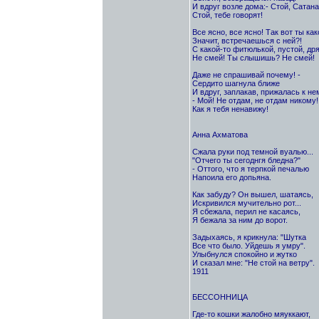
И вдруг возле дома:- Стой, Сатана
Стой, тебе говорят!
Все ясно, все ясно! Так вот ты как
Значит, встречаешься с ней?!
С какой-то фитюлькой, пустой, др
Не смей! Ты слышишь? Не смей!
Даже не спрашивай почему! -
Сердито шагнула ближе
И вдруг, заплакав, прижалась к не
- Мой! Не отдам, не отдам никому!
Как я тебя ненавижу!
Анна Ахматова
Сжала руки под темной вуалью...
"Отчего ты сегоднгя бледна?"
- Оттого, что я терпкой печалью
Напоила его допьяна.
Как забуду? Он вышел, шатаясь,
Искривился мучительно рот...
Я сбежала, перил не касаясь,
Я бежала за ним до ворот.
Задыхаясь, я крикнула: "Шутка
Все что было. Уйдешь я умру".
Улыбнулся спокойно и жутко
И сказал мне: "Не стой на ветру".
1911
БЕССОННИЦА
Где-то кошки жалобно мяуккают,