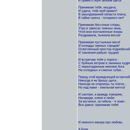
И приветствую звоном щита!
Принимаю тебя, неудача,
И удача, тебе мой привет!
В заколдованной области плача,
В тайне смеха - позорного нет!
Принимаю бессоные споры,
Утро в завесах темных окна,
Чтоб мои воспаленные взоры
Раздражала, пьянила весна!
Принимаю пустынные веси!
И колодцы земных городов!
Осветленный простор поднебесий
И томления рабьих трудов!
И встречаю тебя у порога -
С буйным ветром в змеиных кудря
С неразгаданным именем бога
На холодных и сжатых губах...
Перед этой враждующей встречей
Никогда я не брошу щита...
Никогда не откроешь ты плечи...
Но над нами - хмельная мечта!
И смотрю, и вражду измеряю,
Ненавидя, кляня и любя:
За мученья, за гибель - я знаю -
Все равно: принимаю тебя!
И немного юмора про любовь.
А.Блок