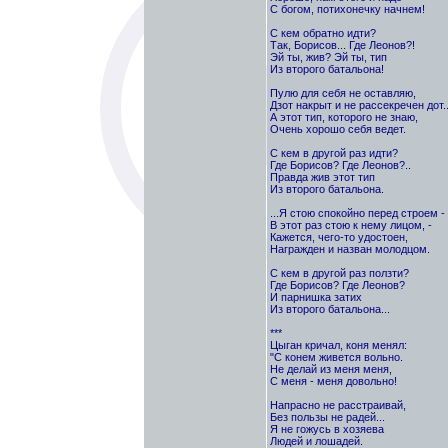
С богом, потихонечку начнем!
С кем обратно идти?
Так, Борисов... Где Леонов?!
Эй ты, жив? Эй ты, тип
Из второго батальона!
Пулю для себя не оставляю,
Дзот накрыт и не рассекречен дот..
А этот тип, которого не знаю,
Очень хорошо себя ведет.
С кем в другой раз идти?
Где Борисов? Где Леонов?..
Правда жив этот тип
Из второго батальона.
...Я стою спокойно перед строем -
В этот раз стою к нему лицом, -
Кажется, чего-то удостоен,
Награжден и назван молодцом.
С кем в другой раз ползти?
Где Борисов? Где Леонов?
И парнишка затих
Из второго батальона...
***
Цыган кричал, коня менял:
"С конем живется вольно.
Не делай из меня меня,
С меня - меня довольно!
Напрасно не расстраивай,
Без пользы не радей...
Я не гожусь в хозяева
Людей и лошадей.