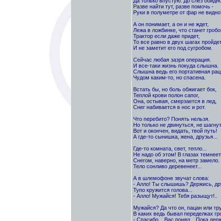
Да только впустую. До слез обидно
Разве найти тут, разве помочь -
Руки в полуметре от фар не видно
А он понимает, а он и не ждет,
Лежа в ложбинке, что станет гробо
Трактор если даже придет,
То все равно в двух шагах пройде
И не заметит его под сугробом.
Сейчас любая зазря операция.
И все-таки жизнь покуда слышна.
Слышна ведь его портативная рац
Чудом каким-то, но спасена.
Встать бы, но боль обжигает бок,
Теплой крови полон сапог,
Она, остывая, смерзается в лед,
Снег набивается в нос и рот.
Что перебито? Понять нельзя.
Но только не двинуться, не шагнут
Вот и окончен, видать, твой путь!
А где-то сынишка, жена, друзья...
Где-то комната, свет, тепло...
Не надо об этом! В глазах темнеет.
Снегом, наверно, на метр замело.
Тело сонливо деревенеет...
А в шлемофоне звучат слова:
- Алло! Ты слышишь? Держись, др
Тупо кружится голова...
- Алло! Мужайся! Тебя разыщут!..
Мужайся? Да что он, пацан или тр
В каких ведь бывал переделках гр
- Спасибо... Вас понял... Пока держ