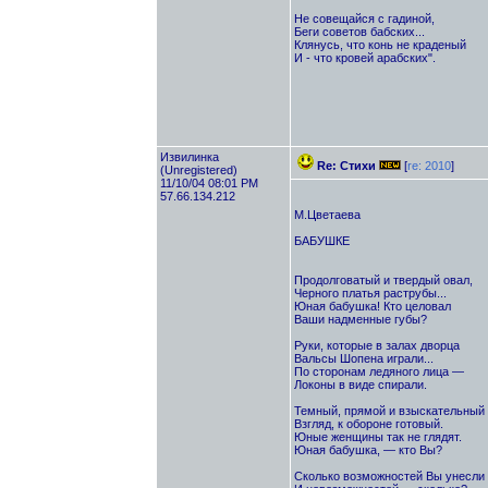
Не совещайся с гадиной,
Беги советов бабских...
Клянусь, что конь не краденый
И - что кровей арабских".
Извилинка
Re: Стихи
[
re: 2010
]
(Unregistered)
11/10/04 08:01 PM
57.66.134.212
М.Цветаева
БАБУШКЕ
Продолговатый и твердый овал,
Черного платья раструбы...
Юная бабушка! Кто целовал
Ваши надменные губы?
Руки, которые в залах дворца
Вальсы Шопена играли...
По сторонам ледяного лица —
Локоны в виде спирали.
Темный, прямой и взыскательный 
Взгляд, к обороне готовый.
Юные женщины так не глядят.
Юная бабушка, — кто Вы?
Сколько возможностей Вы унесли