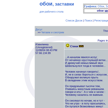
обои
, заставки
Графика:
Обои, З
обои зд
для рабочего стола
Список Досок
|
Поиск
|
Регистрац
Досуг
Thr
>>
Читаем и смотрим
Pages in 
Извилинка
Стихи
(Unregistered)
11/08/04 08:43 PM
57.66.134.99
...А началом явился испуг
От нечаянно хрустнувшей ветки...
И дремучий немыслимый звук
Шевельнулся тогда в человеке...
Человек начинал говорить!..
И, не в силах бороться с искусом,
Обнаружил великую прыть
В овладении этим искусством.
Он придумывал тысячи тем,
Упиваясь минутным реваншем.
говори-и-ить! - А о чем и зачем -
Человеку казалось не важным.
Он смолкал по ночам, но и тут -
Что ни утро - в поту просыпаясь,
Он пугался безмолвных минут