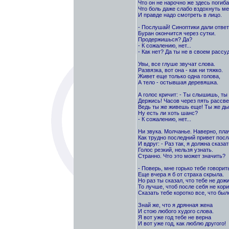
Что он не нарочно же здесь погиба
Что боль даже слабо вздохнуть м
И правде надо смотреть в лицо.
- Послушай! Синоптики дали ответ
Буран окончится через сутки.
Продержишься? Да?
- К сожалению, нет...
- Как нет? Да ты не в своем рассуд
Увы, все глуше звучат слова.
Развязка, вот она - как ни тяжко.
Живет еще только одна голова,
А тело - остывшая деревяшка.
А голос кричит: - Ты слышишь, т
Держись! Часов через пять рассве
Ведь ты же живешь еще! Ты же д
Ну есть ли хоть шанс?
- К сожалению, нет...
Ни звука. Молчанье. Наверно, пла
Как трудно последний привет посл
И вдруг: - Раз так, я должна сказать
Голос резкий, нельзя узнать.
Странно. Что это может значить?
- Поверь, мне горько тебе говорит
Еще вчера я б от страха скрыла.
Но раз ты сказал, что тебе не дожи
То лучше, чтоб после себя не кори
Сказать тебе коротко все, что был
Знай же, что я дрянная жена
И стою любого худого слова.
Я вот уже год тебе не верна
И вот уже год, как люблю другого!