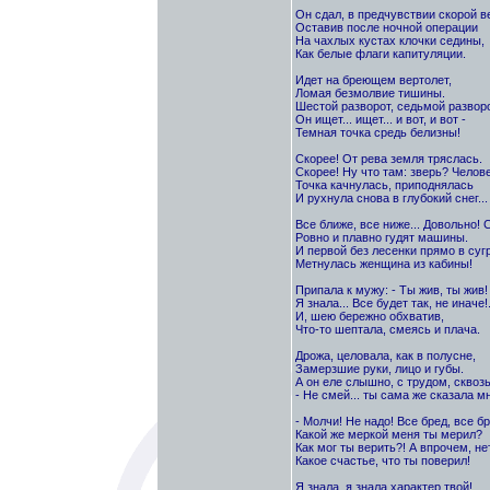
Он сдал, в предчувствии скорой в
Оставив после ночной операции
На чахлых кустах клочки седины,
Как белые флаги капитуляции.
Идет на бреющем вертолет,
Ломая безмолвие тишины.
Шестой разворот, седьмой разворо
Он ищет... ищет... и вот, и вот -
Темная точка средь белизны!
Скорее! От рева земля тряслась.
Скорее! Ну что там: зверь? Челов
Точка качнулась, приподнялась
И рухнула снова в глубокий снег...
Все ближе, все ниже... Довольно! 
Ровно и плавно гудят машины.
И первой без лесенки прямо в суг
Метнулась женщина из кабины!
Припала к мужу: - Ты жив, ты жив!
Я знала... Все будет так, не иначе!.
И, шею бережно обхватив,
Что-то шептала, смеясь и плача.
Дрожа, целовала, как в полусне,
Замерзшие руки, лицо и губы.
А он еле слышно, с трудом, сквозь
- Не смей... ты сама же сказала мн
- Молчи! Не надо! Все бред, все бр
Какой же меркой меня ты мерил?
Как мог ты верить?! А впрочем, нет
Какое счастье, что ты поверил!
Я знала, я знала характер твой!