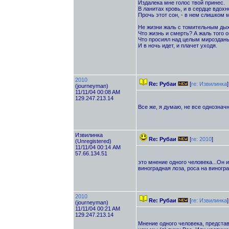
Издалека мне голос твой принес.
В ланитах кровь, и в сердце вдохн
Прочь этот сон, - в нем слишком м
Не жизни жаль с томительным ды
Что жизнь и смерть? А жаль того о
Что просиял над целым мироздан
И в ночь идет, и плачет уходя.
2010
Re: Рубаи
[
re: Извилинка
]
(journeyman)
11/11/04 00:08 AM
129.247.213.14
Все же, я думаю, не все однозначн
Извилинка
Re: Рубаи
[
re: 2010
]
(Unregistered)
11/11/04 00:14 AM
57.66.134.51
это мнение одного человека...Он и 
виноградная лоза, роса на виногра
2010
Re: Рубаи
[
re: Извилинка
]
(journeyman)
11/11/04 00:21 AM
129.247.213.14
Мнение одного человека, предста