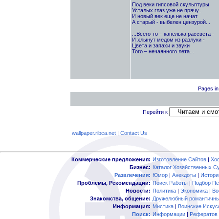
Под веки гипсовой скульптуры
Усталых глаз уже не прячу...
И новый век еще не начат
А старый - выбелен цензурой...
...Всего-то – капелька рассвета -
И хлынут медом из разлуки -
Цвета и запахи и звуки
Того – нечаянного лета...
Pages in
Перейти к
wallpaper.ribca.net
|
Contact Us
Коммерческие предложения:
Изготовление Сайтов
|
Хо
Бизнес:
Каталог Хозяйственных С
Развлечения:
Юмор
|
Анекдоты
|
Истори
Проблемы, Рекомендации:
Поиск Работы
|
Подбор Пе
Новости:
Политика
|
Экономика
|
Во
Знакомства, общение:
Дружелюбный романтичны
Информация:
Мистика
|
Воинские Искус
Поиск:
Информации
|
Рефератов