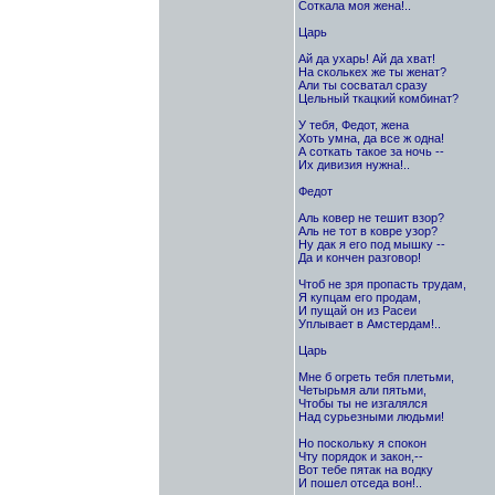
Соткала моя жена!..
Царь
Ай да ухарь! Ай да хват!
На сколькех же ты женат?
Али ты сосватал сразу
Цельный ткацкий комбинат?
У тебя, Федот, жена
Хоть умна, да все ж одна!
А соткать такое за ночь --
Их дивизия нужна!..
Федот
Аль ковер не тешит взор?
Аль не тот в ковре узор?
Ну дак я его под мышку --
Да и кончен разговор!
Чтоб не зря пропасть трудам,
Я купцам его продам,
И пущай он из Расеи
Уплывает в Амстердам!..
Царь
Мне б огреть тебя плетьми,
Четырьмя али пятьми,
Чтобы ты не изгалялся
Над сурьезными людьми!
Но поскольку я спокон
Чту порядок и закон,--
Вот тебе пятак на водку
И пошел отседа вон!..