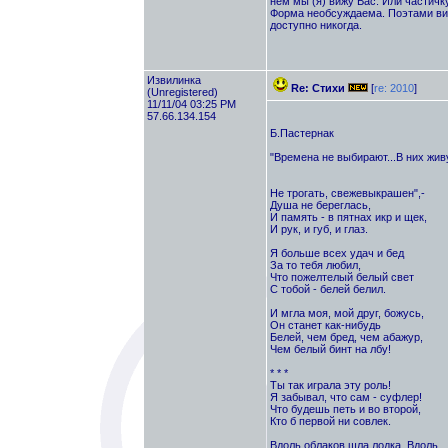
нем мы (я) вижу Вас. Или частичк
Форма необсуждаема. Поэтами види
доступно никогда.
Извилинка
Re: Стихи
[
re: 2010
]
(Unregistered)
11/11/04 03:25 PM
57.66.134.154
Б.Пастернак
"Времена не выбирают...В них жив
Не трогать, свежевыкрашен",-
Душа не береглась,
И память - в пятнах икр и щек,
И рук, и губ, и глаз.
Я больше всех удач и бед
За то тебя любил,
Что пожелтелый белый свет
С тобой - белей белил.
И мгла моя, мой друг, божусь,
Он станет как-нибудь
Белей, чем бред, чем абажур,
Чем белый бинт на лбу!
* * *
Ты так играла эту роль!
Я забывал, что сам - суфлер!
Что будешь петь и во второй,
Кто б первой ни совлек.
Вдоль облаков шла лодка. Вдоль