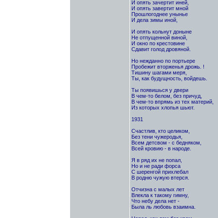
И опять зачертит иней,
И опять завертит мной
Прошлогоднее унынье
И дела зимы иной,
И опять кольнут доныне
Не отпущенной виной,
И окно по крестовине
Сдавит голод дровяной.
Но нежданно по портьере
Пробежит вторженья дрожь. !
Тишину шагами меря,
Ты, как будущность, войдешь.
Ты появишься у двери
В чем-то белом, без причуд,
В чем-то впрямь из тех материй,
Из которых хлопья шьют.
1931
Счастлив, кто целиком,
Без тени чужеродья,
Всем детсвом - с бедняком,
Всей кровию - в народе.
Я в ряд их не попал,
Но и не ради форса
С шеренгой прихлебал
В родню чужую втерся.
Отчизна с малых лет
Bлекла к такому гимну,
Что небу дела нет -
Была ль любовь взаимна.