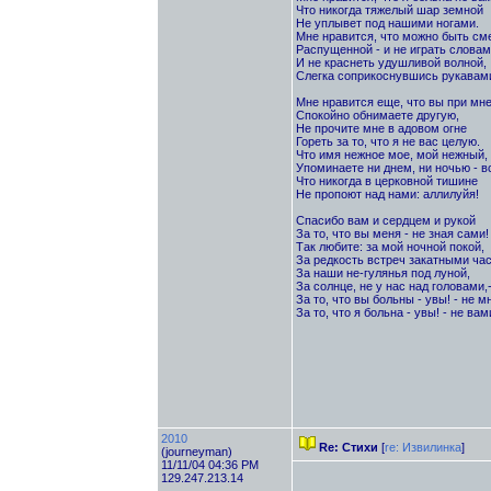
Что никогда тяжелый шар земной
Не уплывет под нашими ногами.
Мне нравится, что можно быть см
Распущенной - и не играть словам
И не краснеть удушливой волной,
Слегка соприкоснувшись рукавам
Мне нравится еще, что вы при мн
Спокойно обнимаете другую,
Не прочите мне в адовом огне
Гореть за то, что я не вас целую.
Что имя нежное мое, мой нежный,
Упоминаете ни днем, ни ночью - вс
Что никогда в церковной тишине
Не пропоют над нами: аллилуйя!
Спасибо вам и сердцем и рукой
За то, что вы меня - не зная сами! 
Так любите: за мой ночной покой,
За редкость встреч закатными ча
За наши не-гулянья под луной,
За солнце, не у нас над головами,
За то, что вы больны - увы! - не м
За то, что я больна - увы! - не вам
2010
Re: Стихи
[
re: Извилинка
]
(journeyman)
11/11/04 04:36 PM
129.247.213.14