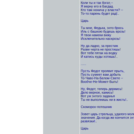
Коли ты и так богат,--
Я верну его в Багдад.
Кто там нонича у власти? --
То-то парень будет рад!..
Царь
Ты мне, Федька, энто брось
Иль с башкою будешь врозь!
Я твои намеки вижу
Исключительно наскрозь!
Ну да ладно, за престиж
Разве черта не простишь!
Вот тебе пятак на водку
И катись куды хотишь!..
......
Пусть Федот проявит прыть,
Пусть сумеет вам добыть
То-Чаво-На-Белом-Свете --
Вообче-Не-Может-Быть!
Ну, Федот, теперь держись!
Дело верное, кажись!
Вот уж энтого заданья
Ты не выполнишь ни в жисть!..
Скоморох-потешник
Зовет царь стрельца, удалого мол
значения. Да когда же кончится эн
развязки!..
Царь