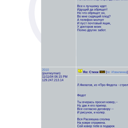
Все к лучшему идет.
Идущий да обрящет!
Но что обрящет он,
Во мне сидящий плод?
А телефон молчит
И пуст почтовый ящик,
У докторов моих
Полно других забот.
2010
Re: Стихи
[
re: Извилинка
]
(journeyman)
11/11/04 06:15 PM
129.247.213.14
Л.Филатов, из «Про Федота - стре
Федот
Ты вчерась просил ковер,--
Ну дак я его припер.
Все согласно договору --
И рисунок, и колер.
Вся Расеюшка сполна
На ковре отражена.
Сей ковер тебе в подарок