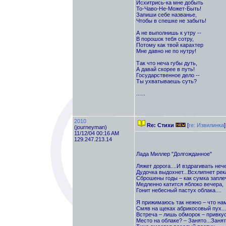
Исхитрись-ка мне добыть
То-Чаво-Не-Может-Быть!
Запиши себе названье,
Чтобы в спешке не забыть!
А не выполнишь к утру --
В порошок тебя сотру,
Потому как твой карахтер
Мне давно не по нутру!
Так что неча губы дуть,
А давай скорее в путь!
Государственное дело --
Ты ухватываешь суть?
......
2010
Re: Стихи
[
re: Извилинка
]
(journeyman)
11/12/04 00:16 AM
129.247.213.14
Лада Миллер "Долгожданное"
Ляжет дорога....И вздрагивать нечег
Дудочка выдохнет...Всхлипнет река.
Сброшены годы – как сумка заплеч
Медленно катится яблоко вечера,
Гонит небесный пастух облака....
Я прижимаюсь так нежно – что на
Смяв на щеках абрикосовый пух...
Встреча – лишь обморок – привкус
Место на облаке? – Занято...Занято