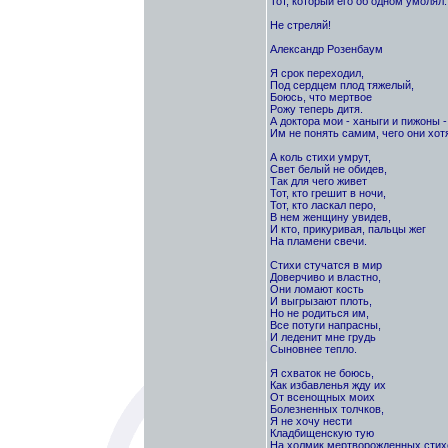
Тот, который его об одном умолял:
Не стреляй!
Александр Розенбаум
Я срок переходил,
Под сердцем плод тяжелый,
Боюсь, что мертвое
Рожу теперь дитя.
А доктора мои - ханыги и пижоны -
Им не понять самим, чего они хотя
А коль стихи умрут,
Свет белый не обидев,
Так для чего живет
Тот, кто грешит в ночи,
Тот, кто ласкал перо,
В нем женщину увидев,
И кто, прикуривая, пальцы жег
На пламени свечи.
Стихи стучатся в мир
Доверчиво и властно,
Они ломают кость
И выгрызают плоть,
Но не родиться им,
Все потуги напрасны,
И леденит мне грудь
Сыновнее тепло.
Я схваток не боюсь,
Как избавленья жду их
От всенощных моих
Болезненных толчков,
Я не хочу нести
Кладбищенскую тую
На холмик мертворожденных стих