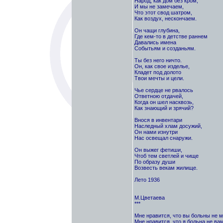
Народ, как дом без кром,
И мы не замечаем,
Что этот свод шатром,
Как воздух, нескончаем.
Он чащи глубина,
Где кем-то в детстве раннем
Давались имена
Событьям и созданьям.
Ты без него ничто.
Он, как свое изделье,
Кладет под долото
Твои мечты и цели.
Чье сердце не рвалось
Ответною отдачей,
Когда он шел насквозь,
Как знающий и зрячий?
Внося в инвентари
Наследный хлам досужий,
Он нами изнутри
Нас освещал снаружи.
Он выжег фетиши,
Чтоб тем светлей и чище
По образу души
Возвесть векам жилище.
Лето 1936
М.Цветаева
***
Мне нравится, что вы больны не м
Мне нравится, что я больна не вам