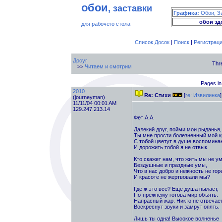
обои
, заставки
Графика:
Обои, З
обои зд
для рабочего стола
Список Досок
|
Поиск
|
Регистрац
Досуг
Thr
>>
Читаем и смотрим
Pages in
2010
Re: Стихи
[
re: Извилинка
]
(journeyman)
11/11/04 00:01 AM
129.247.213.14
Фет А.А.
Далекий друг, пойми мои рыданья,
Ты мне прости болезненный мой к
С тобой цветут в душе воспомина
И дорожить тобой я не отвык.
Кто скажет нам, что жить мы не ум
Бездушные и праздные умы,
Что в нас добро и нежность не гор
И красоте не жертвовали мы?
Где ж это все? Еще душа пылает,
По-прежнему готова мир объять.
Напрасный жар. Никто не отвечает
Воскреснут звуки и замрут опять.
Лишь ты одна! Высокое волненье