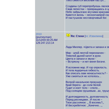
Тихо смеется веселый пастух...
Ссадины губ перепробуешь ласково
Сжав лепестки – превращаюсь в цв
Небо забрызгано жгучими красками
Кажется жизнь – нескончаемой ск
И пастушком несговорчивый бог.
2010
Re: Стихи
[
re: Извилинка
]
(journeyman)
11/12/04 00:25 AM
129.247.213.14
Лада Миллер. «Цвета и запахи и з
Мир - алой лентой перехвачен -
Тяжелой дыней катит в руки.
Цвета и запахи и звуки -
– Встряхну – и нет меня богаче.
Я вспомню жар. И гор опрелость.
И тела ящеричью гибкость.
Как описать вам ненасытность? -
Уже смеяться не хотелось...
Волной нахальною прокушен
Край берега - до соли белой.
Гудит и ноет тело – спело...
Под солнцем грушевым...ах, трушу
И долгожданность, долговечность
Перед ресницами...И после –
Твое рассеяное: ,, В восемь?,,
И бесхребетное: ,,Конечно...,,