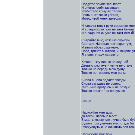
Под утро земля засыпает
И снегом себя засыпает,
Чтоб стало кому-то тепло.
Лишь я, от тоски убегая,
Молю, чтоб меня занесло.
И каналы тянут руки серые ко мне
И в ладонях их уже не тает белый 
И в ладонях их уже не тает белый 
Сыграйте мне, нежные скрипки.
Светает. Написан постскриптум,
И залит обрез сургучом.
Пора, грянет выстрел, и, вскрикну
Я в снег упаду на плечо.
Хочешь, эту песню не слушай.
Дверью хлопнув - легче не станет.
Только не бередь мою душу.
Только не тревожь мои раны.
Снова с неба падают звёзды,
Снова загадать не успею.
Жить мне вроде бы и не поздно...
Только просто так не сумею.
********
Нарисуйте мне дом,
да такой, чтобы в масть!
В масть козырную, лучше бы в бубн
В доме том укажите место, где бы 
Чтоб уснуть и не слышать зов гла
Нарисуйте мне дом,