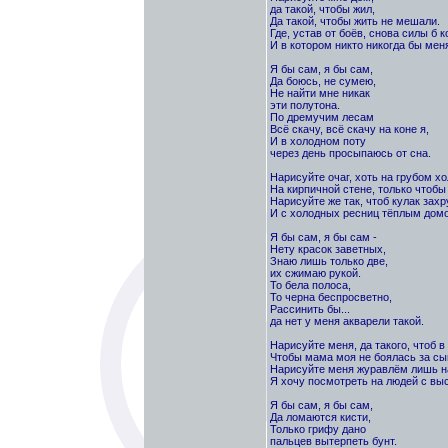
да такой, чтобы жил,
Да такой, чтобы жить не мешали.
Где, устав от боёв, снова силы б к
И в котором никто никогда бы мен
Я бы сам, я бы сам,
Да боюсь, не сумею,
Не найти мне никак
эти полутона.
По дремучим лесам
Всё скачу, всё скачу на коне я,
И в холодном поту
через день просыпаюсь от сна.
Нарисуйте очаг, хоть на грубом хо
На кирпичной стене, только чтобы
Нарисуйте же так, чтоб кулак захр
И с холодных ресниц тёплым дом
Я бы сам, я бы сам -
Нету красок заветных,
Знаю лишь только две,
их сжимаю рукой.
То бела полоса,
То черна беспросветно,
Рассинить бы...
да нет у меня акварели такой.
Нарисуйте меня, да такого, чтоб в 
Чтобы мама моя не боялась за сы
Нарисуйте меня журавлём лишь на
Я хочу посмотреть на людей с вы
Я бы сам, я бы сам,
Да ломаются кисти,
Только грифу дано
пальцев вытерпеть бунт.