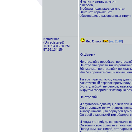
И летят, и летят, и летят
в небеса,
В облака поднимаются листья
Этих нот, горьких нот,
облетевших с разорванных струн.
Извилинка
Re: Стихи
[
re: 2010
]
(Unregistered)
11/11/04 05:20 PM
57.66.134.154
Ю.Шевчук
Не стреляй в воробьев, не стреляй
Не стреляй просто так из рогатки 
Эй, малыш, не стреляй и не хваст
Что без промаха бьешь по мишен
Ты все тиры излазил, народ удивл
Как отличный стрелок призы получ
Бил с улыбкой, не целясь, навскид
А кругом говорили: "Вот парню вез
Не стреляй!
И случилось однажды, о чем так м
Он в горящую точку планеты попа
А когда наконец-то вернулся домо
Он свой старенький тир обходил с
И когда кто-нибудь вспоминал о в
Он топил свою совесть в тяжелом 
Перед ним, как живой, тот парнишк