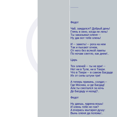
..........
Федот
Чай, заждался? Добрый день!
Глянь в окно, когда не лень!
Ты заказывал оленя --
Ну дак вот тебе олень!
И -- заметь! -- рога на нем
Так и пыхают огнем,
От него без всякой лампы
По ночам светло, как днем!..
Царь
Тех оленей -- ты не ври! --
Нет ни в Туле, ни в Твери.
Что в Твери -- в самом Багдаде
Их от силы штуки три!
А теперь прикинь, солдат,--
Где Москва, а где Багдад!
Али ты смотался за ночь
До Багдаду и назад?..
Федот
Ну даешь, ядрена вошь!
И олень тебе не гож?
А вчерась мытарил душу:
Вынь оленя да положь!..