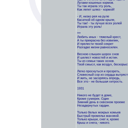
Лугами кошеных кормов.
Ты так играла эту роль,
Kак лепет шлюз - кормой!
- И, низко рея на руле
Касаткой об одном крыле,
Ты так! - ты лучше всех ролей
Играла эту роль!
***
Любить иных - тяжелый крест,
А ты прекрасна без извилин,
И прелести твоей секрет
Разгадке жизни равносилен.
Весною слышен шорох снов
И шелест новостей и истин.
Ты из семьи таких основ.
Твой смысл, как воздух, бескорыс
Легко проснуться и прозреть,
Словесный сор из сердца вытряст
И жить, не засоряясь впредь,
Все это - не большая хитрость.
1931
Никого не будет в доме,
Кроме сумерек. Один
Зимний день в сквозном проеме
Незадернутых гардин.
Только белых мокрых комьев
Быстрый промельк маховой.
Только крыши, снег и, кроме
Крыш и снега,- никого.