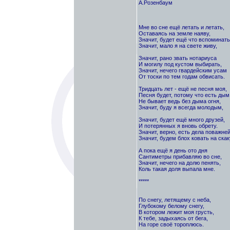
А.Розенбаум
Мне во сне ещё летать и летать,
Оставаясь на земле наяву,
Значит, будет ещё что вспоминать
Значит, мало я на свете живу,
Значит, рано звать нотариуса
И могилу под кустом выбирать,
Значит, нечего гвардейским усам
От тоски по тем годам обвисать.
Тридцать лет - ещё не песня моя,
Песня будет, потому что есть дым
Не бывает ведь без дыма огня,
Значит, буду я всегда молодым,
Значит, будет ещё много друзей,
И потерянных я вновь обрету.
Значит, верно, есть дела поважней
Значит, будем блох ковать на скак
А пока ещё я день ото дня
Сантиметры прибавляю во сне,
Значит, нечего на долю пенять,
Коль такая доля выпала мне.
*****
По снегу, летящему с неба,
Глубокому белому снегу,
В котором лежит моя грусть,
К тебе, задыхаясь от бега,
На горе своё тороплюсь.