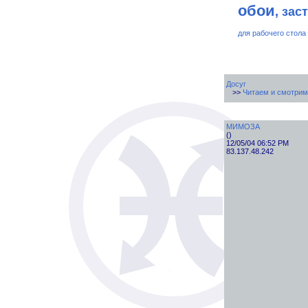
обои
, зас
для рабочего стола
Досуг
>>
Читаем и смотрим
МИМОЗА
()
12/05/04 06:52 PM
83.137.48.242