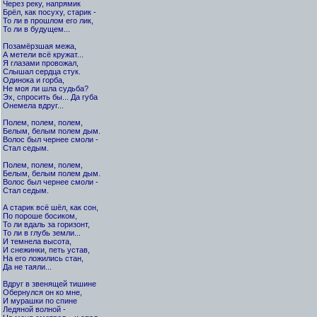
Через реку, напрямик
Брёл, как посуху, старик -
То ли в прошлом его лик,
То ли в будущем...
Позамёрзшая межа,
А метели всё кружат...
Я глазами провожал,
Слышал сердца стук.
Одинока и горба,
Не моя ли шла судьба?
Эх, спросить бы... Да губа
Онемела вдруг...
Полем, полем, полем,
Белым, белым полем дым.
Волос был чернее смоли -
Стал седым.
Полем, полем, полем,
Белым, белым полем дым.
Волос был чернее смоли -
Стал седым.
А старик всё шёл, как сон,
По пороше босиком,
То ли вдаль за горизонт,
То ли в глубь земли...
И темнела высота,
И снежинки, петь устав,
На его ложились стан,
Да не таяли...
Вдруг в звенящей тишине
Обернулся он ко мне,
И мурашки по спине
Ледяной волной -