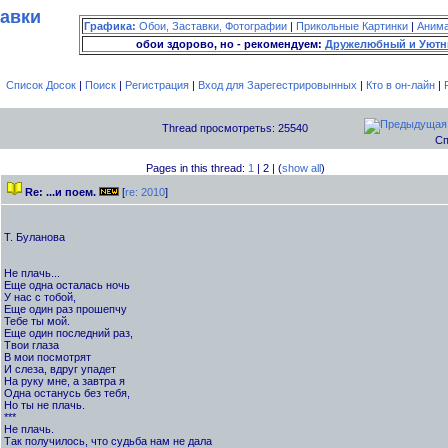
тавки
Графика:
Обои, Заставки, Фотографии
|
Прикольные Картинки
|
Аним
обои здорово, но - рекомендуем:
Дружелюбный и Уютн
Список Досок
|
Поиск
|
Регистрация
|
Вход для Зарегестрировынных
|
Кто в он-лайн
|
Thread просмотретьs: 25540
Сп
Pages in this thread:
1
| 2 | (
show all
)
Re: ...и поем.
[
re: 2010
]
Т. Буланова
Не плачь...
Еще одна осталась ночь
У нас с тобой,
Еще один раз прошепчу
Тебе ты мой.
Еще один последний раз,
Твои глаза
В мои посмотрят
И слеза, вдруг упадет
На руку мне, а завтра я
Одна останусь без тебя,
Но ты не плачь.
***
Не плачь.
Так получилось, что судьба нам не дала