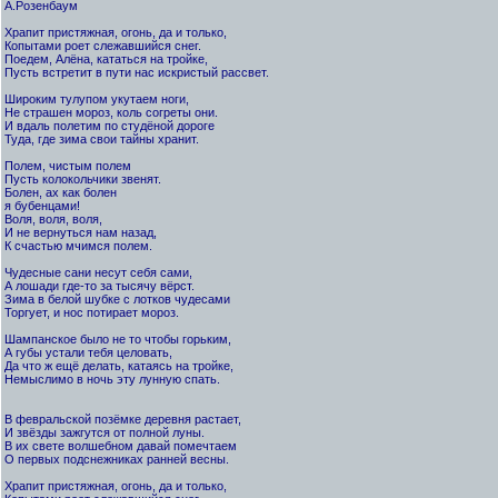
А.Розенбаум
Храпит пристяжная, огонь, да и только,
Копытами роет слежавшийся снег.
Поедем, Алёна, кататься на тройке,
Пусть встретит в пути нас искристый рассвет.
Широким тулупом укутаем ноги,
Не страшен мороз, коль согреты они.
И вдаль полетим по студёной дороге
Туда, где зима свои тайны хранит.
Полем, чистым полем
Пусть колокольчики звенят.
Болен, ах как болен
я бубенцами!
Воля, воля, воля,
И не вернуться нам назад,
К счастью мчимся полем.
Чудесные сани несут себя сами,
А лошади где-то за тысячу вёрст.
Зима в белой шубке с лотков чудесами
Торгует, и нос потирает мороз.
Шампанское было не то чтобы горьким,
А губы устали тебя целовать,
Да что ж ещё делать, катаясь на тройке,
Немыслимо в ночь эту лунную спать.
В февральской позёмке деревня растает,
И звёзды зажгутся от полной луны.
В их свете волшебном давай помечтаем
О первых подснежниках ранней весны.
Храпит пристяжная, огонь, да и только,