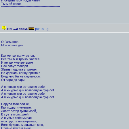
И будешь мой тогда навек
Ты мой навек.
***************************************************
Re: ...и поем.
[
re: 2010
]
О.Газманов
Мои ясные дни
Как же так получается,
Все так быстро кончается!
И не так уже вечером
Нас зовут фонари.
Жизнь подруга упрямая,
Но держать спину прямо я
Буду что бы не случилося,
От зари до зари!
А я ясные дни оставляю себе!
А я хмурые дни возвращаю судьбе!
А я ясные дни оставляю себе!
А я хмурые дни возвращаю судьбе!
Паруса мои белые,
Как подруги умелые.
Ловят ветер души моей,
В суете моих дней.
А я убью тебя милая,
моя грусть шизокрылая,
Если будешь мешаться мне,
Словно муха в вине.