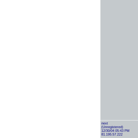
next
(Unregistered)
12/30/04 05:43 PM
81.195.57.222