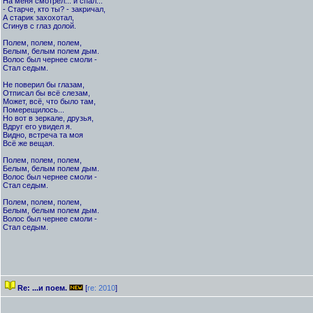
На меня смотрел... и спал...
- Старче, кто ты? - закричал,
А старик захохотал,
Сгинув с глаз долой.
Полем, полем, полем,
Белым, белым полем дым.
Волос был чернее смоли -
Стал седым.
Не поверил бы глазам,
Отписал бы всё слезам,
Может, всё, что было там,
Померещилось...
Но вот в зеркале, друзья,
Вдруг его увидел я.
Видно, встреча та моя
Всё же вещая.
Полем, полем, полем,
Белым, белым полем дым.
Волос был чернее смоли -
Стал седым.
Полем, полем, полем,
Белым, белым полем дым.
Волос был чернее смоли -
Стал седым.
Re: ...и поем.
[
re: 2010
]