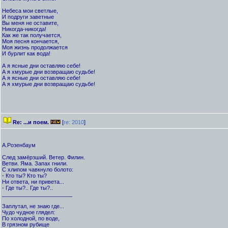
Небеса мои светлые,
И подруги заветные
Вы меня не оставите,
Никогда-никогда!
Как же так получается,
Моя песня кончается,
Моя жизнь продолжается
И бурлит как вода!
А я ясные дни оставляю себе!
А я хмурые дни возвращаю судьбе!
А я ясные дни оставляю себе!
А я хмурые дни возвращаю судьбе!
Re: ...и поем.
[
re: 2010
]
А.Розенбаум
След замёрзший. Ветер. Филин.
Ветви. Яма. Запах гнили.
С хлипом чавкнуло болото:
- Кто ты? Кто ты?
Ни ответа, ни привета...
- Где ты?.. Где ты?..
_______________________
Заплутал, не знаю где...
Чудо чудное глядел:
По холодной, по воде,
В грязном рубище