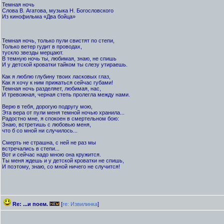
Темная ночь
Слова В. Агатова, музыка Н. Богословского
Из кинофильма «Два бойца»
Темная ночь, только пули свистят по степи,
Только ветер гудит в проводах,
тускло звезды мерцают.
В темную ночь ты, любимая, знаю, не спишь
И у детской кроватки тайком ты слезу утираешь.
Как я люблю глубину твоих ласковых глаз,
Как я хочу к ним прижаться сейчас губами!
Темная ночь разделяет, любимая, нас,
И тревожная, черная степь пролегла между нами.
Верю в тебя, дорогую подругу мою,
Эта вера от пули меня темной ночью хранила...
Радостно мне, я спокоен в смертельном бою:
Знаю, встретишь с любовью меня,
что б со мной ни случилось...
Смерть не страшна, с ней не раз мы
встречались в степи...
Вот и сейчас надо мною она кружится.
Ты меня ждешь и у детской кроватки не спишь,
И поэтому, знаю, со мной ничего не случится!
Re: ...и поем.
[
re: Извилинка
]