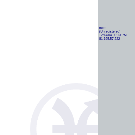
next
(Unregistered)
12/14/04 06:13 PM
81.195.57.222