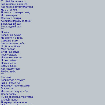
С тобой быть вместе
Где же раньше я была.
Как поздно встретила тебя,
Но в этот миг,
Я знаю что теперь твоя,
И только крик
Сдержу я завтра,
А сейчас побудь со мной
В последний раз
В последний раз.
***
Пойми.
Теперь не думать
Не смогу я о тебе,
Сама не знаю
Как позволила себе,
Чтоб ты любовь
Мою забрал
В тот час когда
Тебя увидела
И прошептала да,
Но ты пойми
Пойми меня,
Ведь знаешь
Как люблю тебя
Люблю тебя.
***
Так знай.
Тебя везде я отыщу
Где б не был ты.
Я испишу тебе стихами
Все листы.
И если встречу я тебя,
Среди толпы
Ты не свернешь уже тогда
С моей тропы.
Я украду тебя от всех