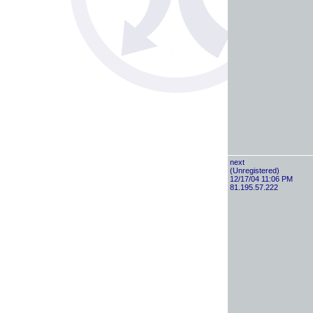
next
(Unregistered)
12/17/04 11:06 PM
81.195.57.222